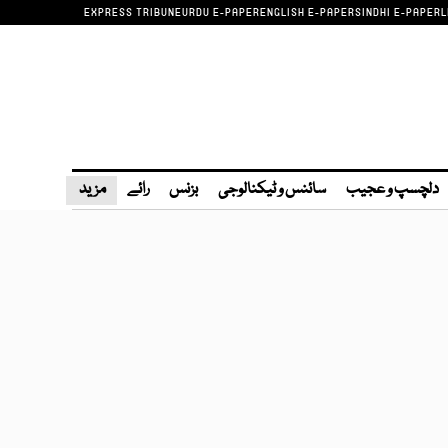
EXPRESS TRIBUNE
URDU E-PAPER
ENGLISH E-PAPER
SINDHI E-PAPER
L
دلچسپ و عجیب
سائنس و ٹیکنالوجی
بزنس
رائے
مزید