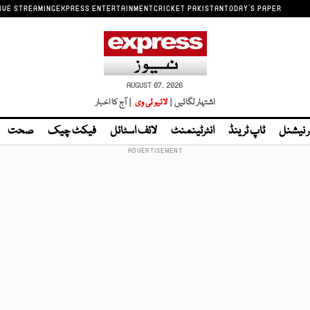
IVE STREAMING
EXPRESS ENTERTAINMENT
CRICKET PAKISTAN
TODAY'S PAPER
AUGUST 07, 2026
اشتہار لگائیں |
لائیو ٹی وی
| آج کا اخبار
ر نیشنل
ٹاپ ٹرینڈ
انٹرٹینمنٹ
لائف اسٹائل
فیکٹ چیک
صحت