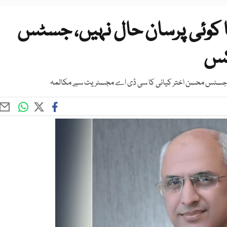
کا کوئی پرسان حال نہیں، جسٹس
کس
، جسٹس محسن اختر کیانی کا سی ڈی اے مجسٹریٹ سے مکالمہ