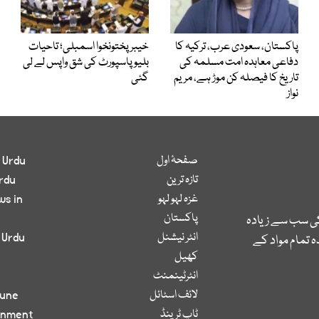
پاکستان، سعودی عرب، ترکیہ کا
خیبرپختونخوا اسمبلی؛ تاحیات
دفاعی معاہدہ امت مسلمہ کی
بلیو پاسپورٹ کی شق واپس لے لی
تاریخ کا فیصلہ کن موڑ ہے، مریم
گئی
نواز
صفحۂ اول
 Urdu
تازہ ترین
rdu
غزہ لہو لہو
ws in
پاکستان
کی سب سے زیادہ
انٹر نیشنل
 Urdu
 تمام مواد کے
کھیل
انٹرٹینمنٹ
لائف اسٹائل
bune
ٹاپ ٹرینڈ
inment