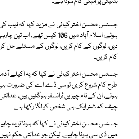
بدنیتی پر مبنی کام ہوتا ہے۔
جسٹس محسن اختر کیانی نے مزید کہا کہ نیب کی 
ہوئے، اسلام آباد میں 106 کیس تھے
دیں، لوگوں کے کام کریں، لوگوں کے مسئلے حل کریں
کام کریں۔
جسٹس محسن اختر کیانی نے کہا کہ یہ اکیلے آدمی
طرح کام شروع کریں تو سی ڈے اے کی ضرورت ہی نہی
ہوئے، ان کے نام چیزیں ٹرانسفر ہوگئیں ہیں، عدال
چیف کمشنر ایک ہی شخص کو لگا رکھا ہے۔
جسٹس محسن اختر کیانی نے کہا کہ ہونا تو یہ چاہیے
میں ڈی سی ہونا چاہیے، لیکن جو عدالتی حکم نہیں م