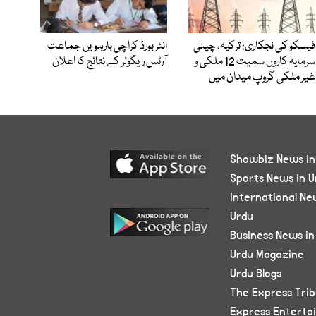
فیسکو کی نجکاری: ترکیہ، چینی
انٹر بورڈ کراچی بارہویں جماعت
سرمایہ کاروں سمیت 12 ملکی و
آرٹس ریگولر کے نتائج کا اعلان
غیر ملکی گروپ میدان میں
Showbiz News in
Sports News in U
International Ne
Urdu
Business News in
Urdu Magazine
Urdu Blogs
The Express Tri
Express Enterta