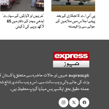
پی آئی اے کا نجکاری کے بعد
’غریبوں اور لاوارثوں کے سہارے‘
پہلے اجلاس میں ملازمین کے
ایدھی ہومز کے دفتر میں 65
حوالے سے بڑا فیصلہ
لاکھ روپے کی ڈکیتی
express.pk
خبروں اور حالات حاضرہ سے متعلق پاکستان 
وزٹ کی جانے والی ویب سائٹ ہے۔ اس ویب سائٹ پر شائع شدہ
جملہ حقوق بحق ایکسپریس میڈیا گروپ محفوظ ہیں۔