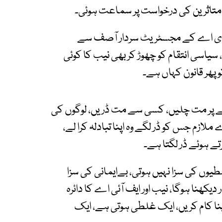
کے متاثرین کی درخواست پر سماعت ہوئی۔
ڈی اے کے مجسٹریٹ سردار آصف سے
سیاسی انتقام کو چھوڑ کر بھی نیب کا کوئی
 پھر قانون کہاں ہے۔
 پر مت چلیں، کسی سے مت ڈریں، لوگوں کی
لازم جس کو ڈر لگے وہ اپنا تبادلہ کرا لے،
رتے ہوئے ڈر لگتا ہے۔
ں کی سزا نہیں ہوتی، بےایمانی کی سزا
 دیکھنا ہوگا، نیب اور ایف آئی اے کا دائرہ
 اپنا کام کریں، ایک غلطی ہوتی ہے، ایک