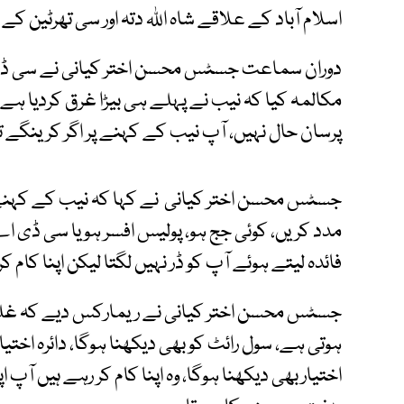
اسلام آباد کے علاقے شاہ اللہ دتہ اور سی تھرٹین 
دوران سماعت جسٹس محسن اختر کیانی نے سی 
مکالمہ کیا کہ نیب نے پہلے ہی بیڑا غرق کردیا ہے، 
پرسان حال نہیں، آپ نیب کے کہنے پر اگر کرینگے تو
جسٹس محسن اختر کیانی نے کہا کہ نیب کے کہنے
مدد کریں، کوئی جج ہو، پولیس افسر ہو یا سی ڈی اے م
فائدہ لیتے ہوئے آپ کو ڈر نہیں لگتا لیکن اپنا کام ک
جسٹس محسن اختر کیانی نے ریمارکس دیے کہ غلطیو
ہوتی ہے، سول رائٹ کو بھی دیکھنا ہوگا، دائرہ اختیار
اختیار بھی دیکھنا ہوگا، وہ اپنا کام کر رہے ہیں آپ