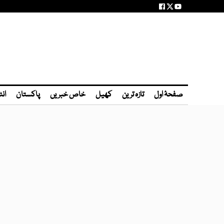
صفحۂ اول
تازہ ترین
کھیل
خاص خبریں
پاکستان
انٹ