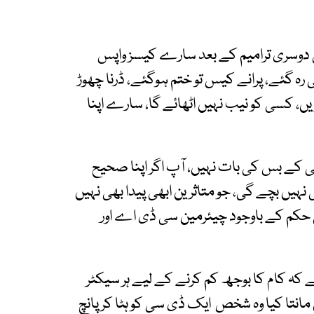
دوسری ترامیم کے بعد سارے کیسز واپس
، اب تین چارہی رہ گئے، پرانے کیس تو ختم ہوگئے، ڈرنا چھوڑ
، کسی کو نیب نہیں اٹھائے گا، سارے اپنا
 کے بس کی بات نہیں، آپ اگر اپنا صحیح
ں بچے گی، جو متاثرین ابھی پیدا بھی نہیں
تی حکم کے باوجود چیئرمین سی ڈی اے اور
 کہ کام کا بوجھ کم کرنے کے لیے ہر سیکٹر
انتا کیا وہ شخص ایک ڈی سی کو ہٹا کر پانچ