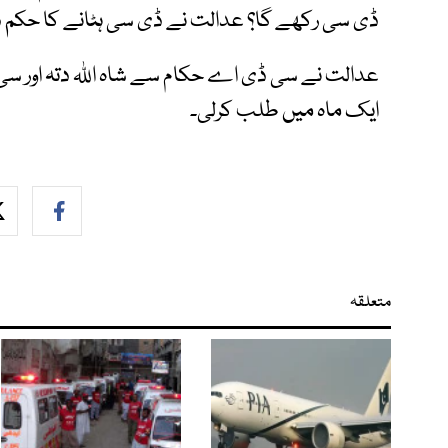
ڈی سی رکھے گا؟ عدالت نے ڈی سی ہٹانے کا حکم
عدالت نے سی ڈی اے حکام سے شاہ اللہ دتہ اور س
ایک ماہ میں طلب کرلی۔
متعلقہ