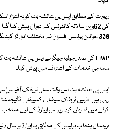
گیا۔
300 خواتین پولیس افسران نے مختلف ایوارڈز کیٹیگریز میں حصہ لیا۔
IAWP کی صدر جولیا جیگر نے ایس پی عائشہ بٹ کو 
سماجی خدمات کے اعتراف میں پیش کیا۔
ایس پی عائشہ بٹ اس وقت سٹی ٹریفک آفیسر (سی ٹی
رہی ہیں۔ انہیں ٹریفک سیفٹی، کمیونٹی انگیجمنٹ اور
کرنے میں نمایاں کردار پر اس ایوارڈ کے لیے منتخب ک
ترجمان پنجاب پولیس کے مطابق یہ ایوارڈ ہر سال دن