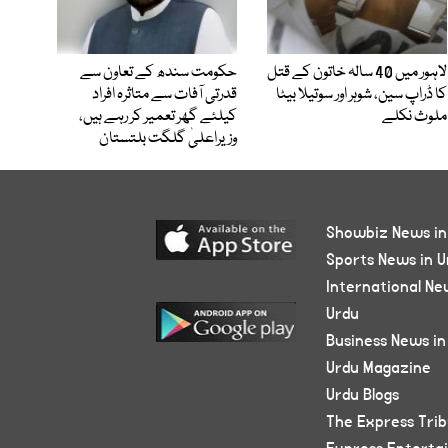
لاہور میں 40 سالہ خاتون کے قتل
حکومت سندھ کے تعاون سے
کا ڈراپ سین، شوہر اور سوتیلا بیٹا
قدرتی آفات سے متاثرہ افراد
ملوث نکلے
کیلئے گھر تعمیر کر رہے ہیں،
وزیراعلیٰ گلگت بلتستان
Showbiz News in
Sports News in U
International Ne
Urdu
Business News in
Urdu Magazine
Urdu Blogs
The Express Tri