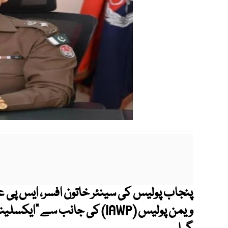
پنجاب پولیس کی سینئر خاتون افسر، ایس پی ع