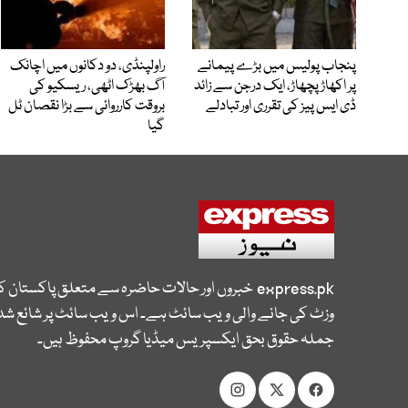
پنجاب پولیس میں بڑے پیمانے
راولپنڈی، دو دکانوں میں اچانک
پر اکھاڑ پچھاڑ، ایک درجن سے زائد
آگ بھڑک اٹھی، ریسکیو کی
ڈی ایس پیز کی تقرری اور تبادلے
بروقت کارروائی سے بڑا نقصان ٹل
گیا
express.pk
خبروں اور حالات حاضرہ سے متعلق پاکستان 
وزٹ کی جانے والی ویب سائٹ ہے۔ اس ویب سائٹ پر شائع شدہ
جملہ حقوق بحق ایکسپریس میڈیا گروپ محفوظ ہیں۔