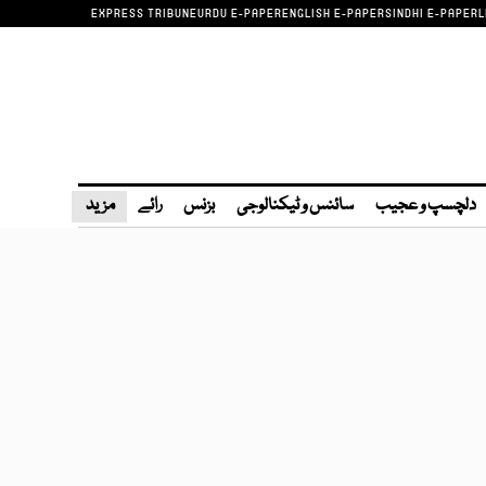
EXPRESS TRIBUNE
URDU E-PAPER
ENGLISH E-PAPER
SINDHI E-PAPER
L
دلچسپ و عجیب
سائنس و ٹیکنالوجی
بزنس
رائے
مزید