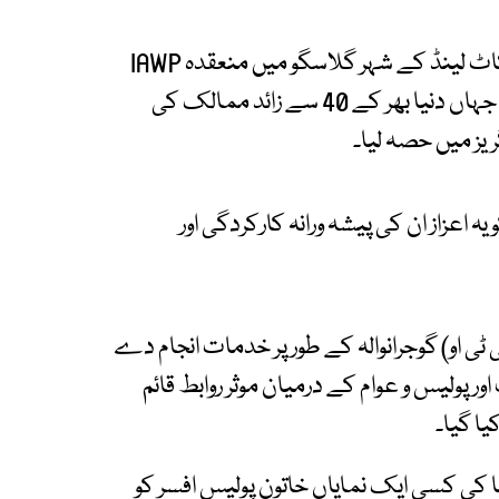
رپورٹ کے مطابق ایس پی عائشہ بٹ کو یہ اعزاز اسکاٹ لینڈ کے شہر گلاسگو میں منعقدہ IAWP
کی 62ویں سالانہ کانفرنس کے دوران پیش کیا گیا، جہاں دنیا بھر کے 40 سے زائد ممالک کی
یہ اعزاز ان کی پیشہ ورانہ کارکردگی اور
 او) گوجرانوالہ کے طور پر خدمات انجام دے
 پولیس و عوام کے درمیان موثر روابط قائم
یا گیا۔
یا کی کسی ایک نمایاں خاتون پولیس افسر کو