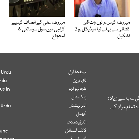
میر رضا کیس، راتوں رات قبر
میر رضا علی کے انصاف کیلیے
کشائی سے پہلے نیا میڈیکل بورڈ
کراچی میں سول سوسائٹی کا
تشکیل
احتجاج
صفحۂ اول
 Urdu
تازہ ترین
rdu
غزہ لہو لہو
ws in
پاکستان
کی سب سے زیادہ
انٹر نیشنل
 Urdu
 تمام مواد کے
کھیل
انٹرٹینمنٹ
لائف اسٹائل
bune