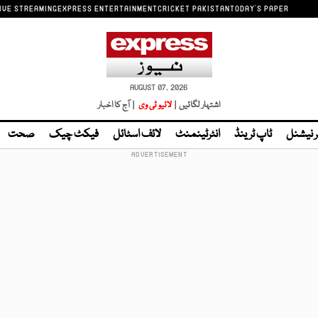
IVE STREAMING
EXPRESS ENTERTAINMENT
CRICKET PAKISTAN
TODAY'S PAPER
AUGUST 07, 2026
اشتہار لگائیں |
لائیو ٹی وی
| آج کا اخبار
ر نیشنل
ٹاپ ٹرینڈ
انٹرٹینمنٹ
لائف اسٹائل
فیکٹ چیک
صحت