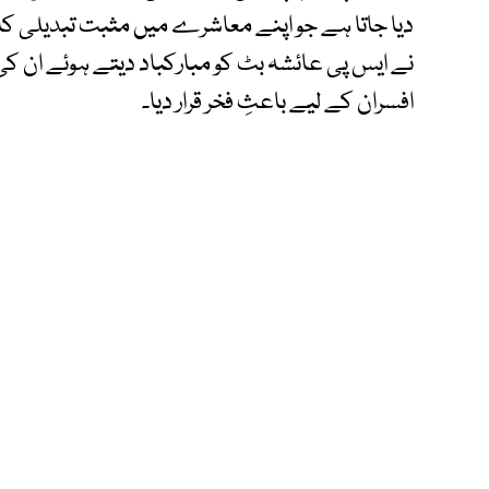
دیا جاتا ہے جو اپنے معاشرے میں مثبت تبدیلی کا ذ
نے ایس پی عائشہ بٹ کو مبارکباد دیتے ہوئے ان ک
افسران کے لیے باعثِ فخر قرار دیا۔