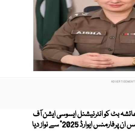
ائشہ بٹ کو انٹرنیشنل ایسوسی ایشن آف
ویمن پولیس (IAWP) کی جانب سے "ایکسلینس ان پرفارمنس ایوارڈ 2025" سے نواز دیا