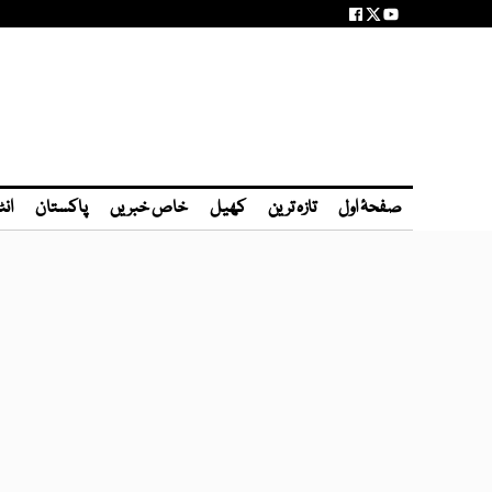
صفحۂ اول
تازہ ترین
کھیل
خاص خبریں
پاکستان
انٹ