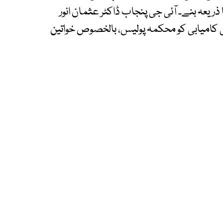
ریعہ بنے۔ آئی جی پنجاب ڈاکٹر عثمان انور
ی کامیابی کو محکمہ پولیس، بالخصوص خواتین