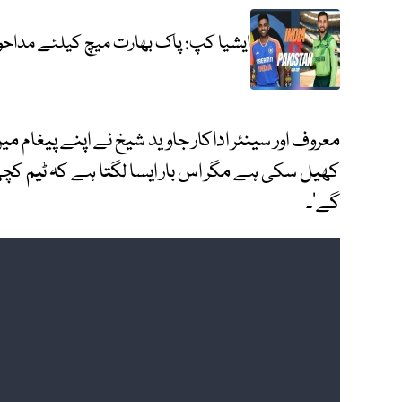
ایشیا کپ: پاک بھارت میچ کیلئے مداحوں
معروف اور سینئر اداکار جاوید شیخ نے اپنے پیغام م
کھیل سکی ہے مگر اس بار ایسا لگتا ہے کہ ٹیم کچھ 
گے‘۔