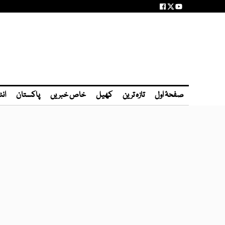
صفحۂ اول
تازہ ترین
کھیل
خاص خبریں
پاکستان
انٹ