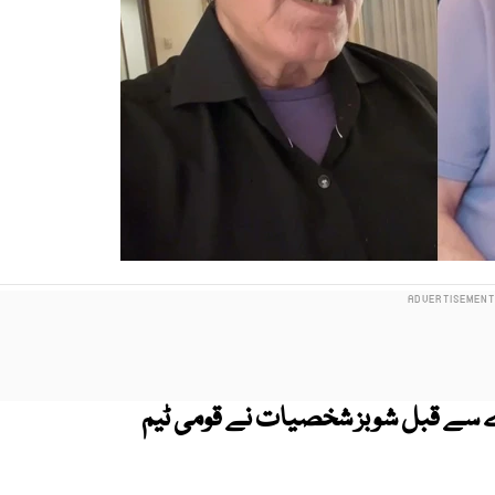
 وولٹیج ٹاکرے سے قبل شوبز شخصیات نے قومی ٹیم