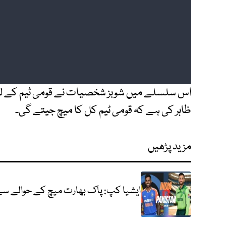
اس سلسلے میں شوبز شخصیات نے قومی ٹیم کے لیے 
ظاہر کی ہے کہ قومی ٹیم کل کا میچ جیتے گی۔
مزید پڑھیں
ایشیا کپ: پاک بھارت میچ کے حوالے س