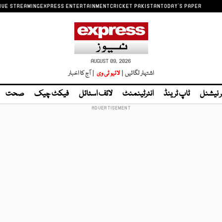
IVE STREAMING
EXPRESS ENTERTAINMENT
CRICKET PAKISTAN
TODAY'S PAPER
AUGUST 09, 2026
اشتہار لگائیں |
لائیو ٹی وی
| آج کا اخبار
ر نیشنل
ٹاپ ٹرینڈ
انٹرٹینمنٹ
لائف اسٹائل
فیکٹ چیک
صحت