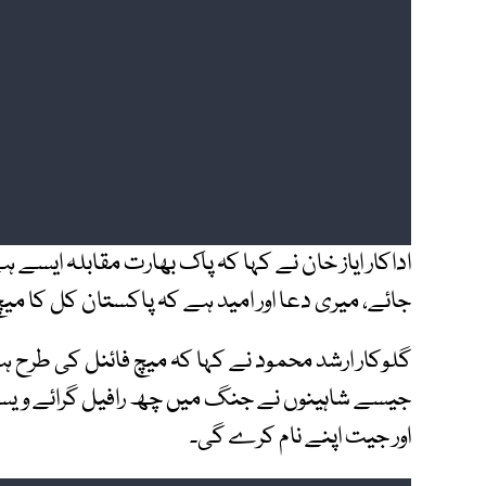
اداکار ایاز خان نے کہا کہ پاک بھارت مقابلہ ایس
جائے، میری دعا اور امید ہے کہ پاکستان کل کا میچ 
گلوکار ارشد محمود نے کہا کہ میچ فائنل کی طرح ہو
اور جیت اپنے نام کرے گی۔