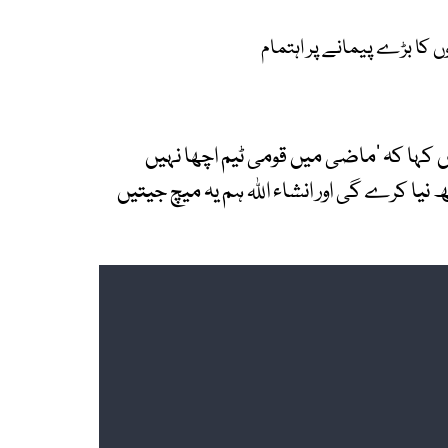
 کا بڑے پیمانے پر اہتمام
یں کہا کہ ’ماضی میں قومی ٹیم اچھا نہیں
نیا کرے گی اور انشاء اللہ ہم یہ میچ جیتیں