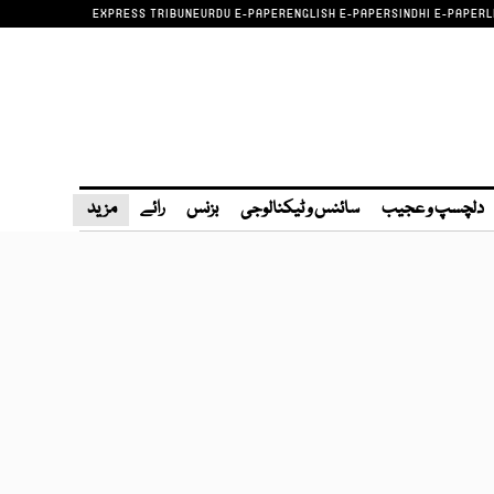
EXPRESS TRIBUNE
URDU E-PAPER
ENGLISH E-PAPER
SINDHI E-PAPER
L
دلچسپ و عجیب
سائنس و ٹیکنالوجی
بزنس
رائے
مزید