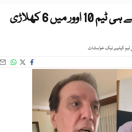
’جیسے چھ رافیل گرائے ویسے ہی ٹیم 10 اوور میں 6 کھلاڑی
ی ٹیم کیلیے نیک خواہشات