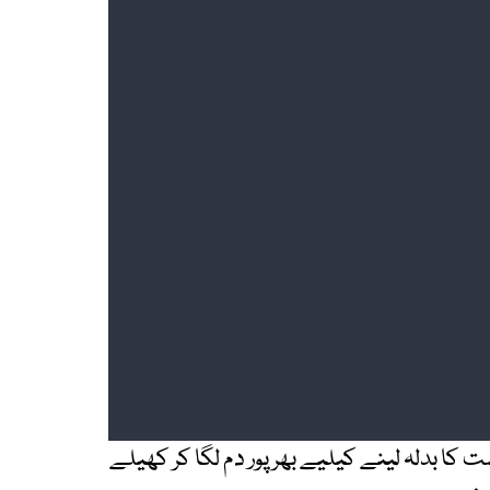
کا بدلہ لینے کیلیے بھرپور دم لگا کر کھیلے