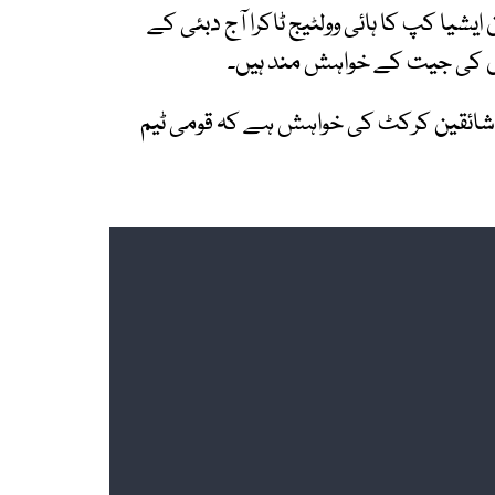
شیا کپ کا ہائی وولٹیج ٹاکرا آج دبئی کے
وں کی جیت کے خواہش مند ہیں۔
 شائقین کرکٹ کی خواہش ہے کہ قومی ٹیم