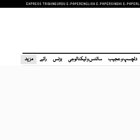
EXPRESS TRIBUNE
URDU E-PAPER
ENGLISH E-PAPER
SINDHI E-PAPER
L
دلچسپ و عجیب
سائنس و ٹیکنالوجی
بزنس
رائے
مزید