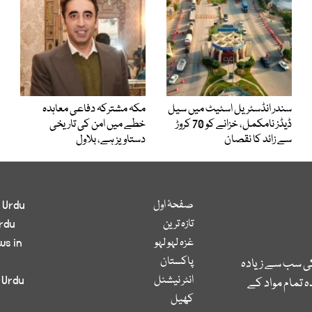
سندر انڈسٹریل اسٹیٹ میں سیل
مکہ مشترکہ دفاعی معاہدہ
ڈیڈز نامکمل، خزانے کو 70 کروڑ
خطے میں امن کی تاریخی
سے زائد کا نقصان
دستاویز ہے، بلاول
صفحۂ اول
 Urdu
تازہ ترین
rdu
غزہ لہو لہو
ws in
پاکستان
کی سب سے زیادہ
انٹر نیشنل
 Urdu
 تمام مواد کے
کھیل