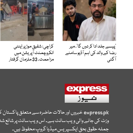
’پیسے جلد ادا کر دوں گا‘، میر
کراچی: شفیق موڑ پر اینٹی
رضا کے والد کی اہم آڈیو سامنے
انکروچمنٹ آپریشن میں
آگئی
مزاحمت، 33 ملزمان گرفتار
express.pk
خبروں اور حالات حاضرہ سے متعلق پاکستان 
وزٹ کی جانے والی ویب سائٹ ہے۔ اس ویب سائٹ پر شائع شدہ
جملہ حقوق بحق ایکسپریس میڈیا گروپ محفوظ ہیں۔