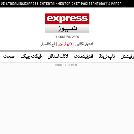
IVE STREAMING
EXPRESS ENTERTAINMENT
CRICKET PAKISTAN
TODAY'S PAPER
AUGUST 08, 2026
اشتہار لگائیں |
لائیو ٹی وی
| آج کا اخبار
ر نیشنل
ٹاپ ٹرینڈ
انٹرٹینمنٹ
لائف اسٹائل
فیکٹ چیک
صحت