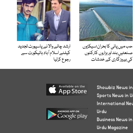
حب میں پانی کا بحران؛سیکڑوں
ارشد چائے والا نے پاسپورٹ تجدید
صنعتیں بند اور ہزاروں کارکنوں
کیلئے اسلام آباد ہائیکورٹ سے
کی بیروزگاری کے خدشات
رجوع کرلیا
Showbiz News in
Sports News in U
International Ne
Urdu
Business News in
Urdu Magazine