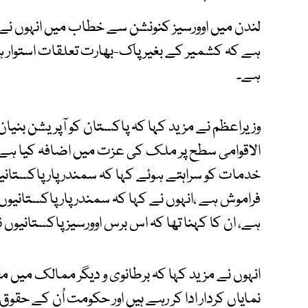
لندن میں اوورسیز کنونشن سے خطاب میں انہوں نے و
ہے کہ کشمیر کے بغیر پاک-بھارت تعلقات استوار ہو
ہے۔
وزیراعظم نے مزید کہا کہ پاکستان کو آپریشن بنی
الاقوامی سطح پر ملک کی عزت میں اضافہ کیا ہے۔ ا
خدمات کو سراہتے ہوئے کہا کہ سمندر پار پاکستانی
فراموش ہے ،انہوں نے کہا کہ سمندر پار پاکستانیوں ک
ہے، ان کا کہنا تھا کہ اس برس اوورسیز پاکستانیوں
انہوں نے مزید کہا کہ برطانوی و دیگر ممالک میں م
نمایاں کردار ادا کر رہے ہیں اور حکومت اُن کے حق