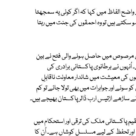
اضح الفاظ میں کہا کہ اگر کوئی یہ سمجھتا
 سکتے ہیں تو وہ احمقوں کی جنت میں رہتا
ان مرصوص میں حاصل ہونے والی فتح نے بین
ُنہوں نے برطانوی پاکستانی برادری کی
وں کی معیشت میں شاندار معاونت ناقابلِ
و سونے اور جواہرات میں بھی تولا جائے تو کم
 نے ساڑھے اڑتیس ارب ڈالر پاکستان بھیجے ہیں۔
قیم پاکستانی ملک کی ترقی اور استحکام میں
وق اور تحفظ کے لیے مسلسل کوشاں ہے۔ اُن کا