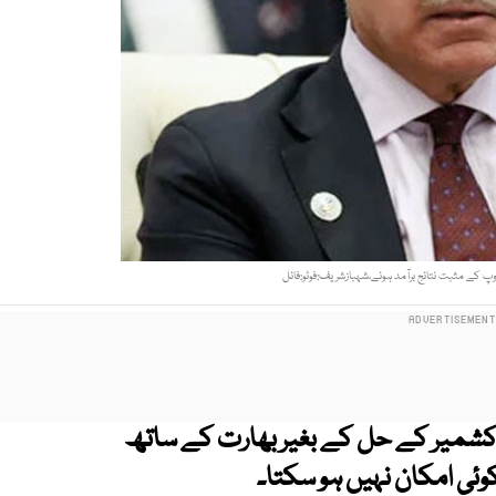
 کے مثبت نتائج برآمد ہوئے،شہبازشریف:فوٹو:فائل
 کشمیر کے حل کے بغیر بھارت کے ساتھ
ئی امکان نہیں ہو سکتا۔