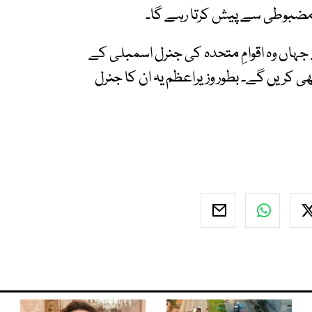
و مضبوطی سے پیش کرتا رہے گا۔
جہاں وہ اقوامِ متحدہ کی جنرل اسمبلی کے
 کریں گے۔ بطور وزیراعظم یہ ان کا جنرل