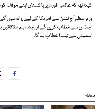
کہنا تھا کہ عالمی فورمز پر پاکستان اپنے موقف ک
وزیراعظم آج لندن سے امریکا کے لیے روانہ ہوں گے 
اجلاس سے خطاب کریں گے اور چند اہم ملاقاتیں بھی
اسمبلی سے تیسرا خطاب ہو گا۔
متعلقہ