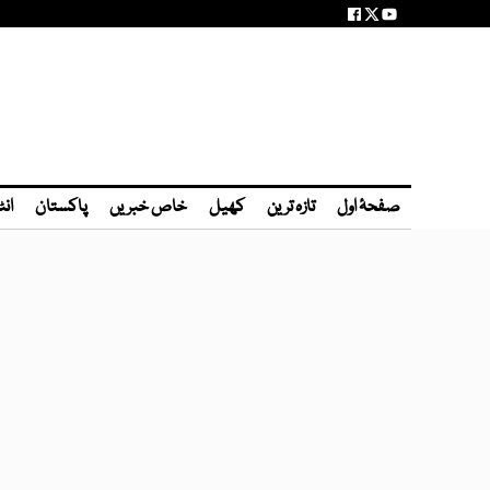
صفحۂ اول
تازہ ترین
کھیل
خاص خبریں
پاکستان
انٹ