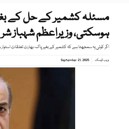
مسئلہ کشمیر کے حل کے بغیر
ہوسکتی، وزیراعظم شہباز ش
اگر کوئی یہ سمجھتا ہے کہ کشمیر کے بغیر پاک-بھارت تعلقات استوار 
ویب ڈیسک
September 21, 2025