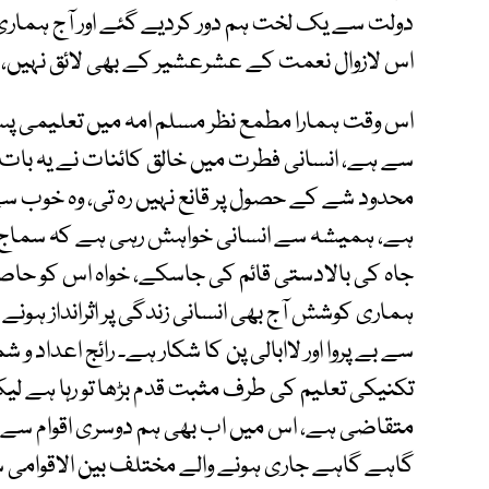
دولت سے یک لخت ہم دور کردیے گئے اور آج ہماری
اس لازوال نعمت کے عشرعشیر کے بھی لائق نہیں، ا
اس وقت ہمارا مطمع نظر مسلم امہ میں تعلیمی پس
سے ہے، انسانی فطرت میں خالق کائنات نے یہ با
محدود شے کے حصول پر قانع نہیں رہ تی، وہ خوب س
ہے، ہمیشہ سے انسانی خواہش رہی ہے کہ سماج او
جاہ کی بالادستی قائم کی جاسکے، خواہ اس کو حا
ہماری کوشش آج بھی انسانی زندگی پر اثرانداز ہونے
سے بے پروا اور لاابالی پن کا شکار ہے۔ رائج اعداد و
تکنیکی تعلیم کی طرف مثبت قدم بڑھا تو رہا ہے لیکن
متقاضی ہے، اس میں اب بھی ہم دوسری اقوام سے اب
گاہے گاہے جاری ہونے والے مختلف بین الاقوامی سرو