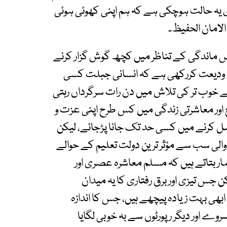
 یہ حالت ہوچکی ہے کہ ہم اپنی کھوئی ہوئی
لامان الحفیظ۔
 ماندگی کے تناظر میں کچھ گوش گزار کرنے
ت ودیعت کررکھی ہے کہ انسانی جبلت کسی
ے خوب تر کی تلاش میں دن رات سرگرداں رہتی
ر معاشرتی زندگی میں کس طرح اپنی عزت و
صل کرنے میں کسی حد تک جانا پڑجائے، لیکن
 والی سب سے مؤثر ترین دولت تعلیم کے حوالے
 شمار بتاتے ہیں کہ مسلم معاشرہ عصری اور
 جس تیزی اور برق رفتاری کا یہ میدان
ھی بہت زیادہ پیچھے ہیں، جس کا اندازہ
ے اور دیگر رپورٹوں سے بہ خوبی لگایا