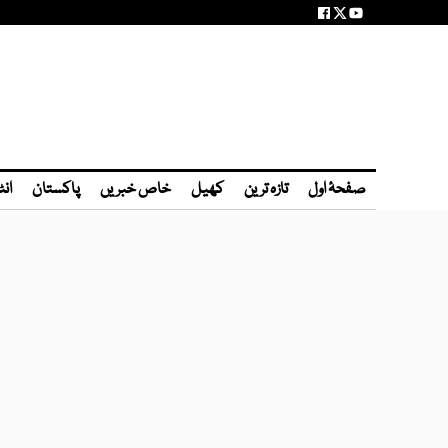
صفحۂ اول
تازہ ترین
کھیل
خاص خبریں
پاکستان
انٹ