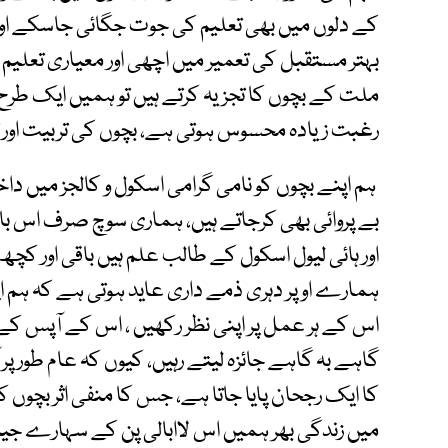
کے دلوں میں بھی تعلیم کی جوت جگائی جاسکے اور ا
بہتر مستقبل کی تعمیر میں اچھی اور معیاری تعلی
ملت کے بچوں کا تجزیہ کرتے ہیں تو ہمیں ایک طر
رغبت زیادہ محسوس ہوتی ہے، بچوں کی تربیت اور ت
ہم اپنے بچوں کو نامی گرامی اسکول و کالجز میں دا
بے پروائی بھی کرجاتے ہیں، ہماری سوچ صرف اس با
اور ہائی لیول اسکول کے طالب علم ہیں باقی اور 
ہمارے اوپر دہری ذمے داری عاید ہوتی ہے کہ ہم اپنے
اس کے ہر عمل پر اپنی نظر رکھیں ، اس کے آپس کے 
گاہے بہ گاہے جائزہ لیتے رہیں، کیوں کہ عام طور پر 
کا ایک رجحان پایا جاتا ہے، جس کا منفی اثر بچوں 
میں زندگی بھر ہمیں اس لاابالی پن کے سہارے جینا