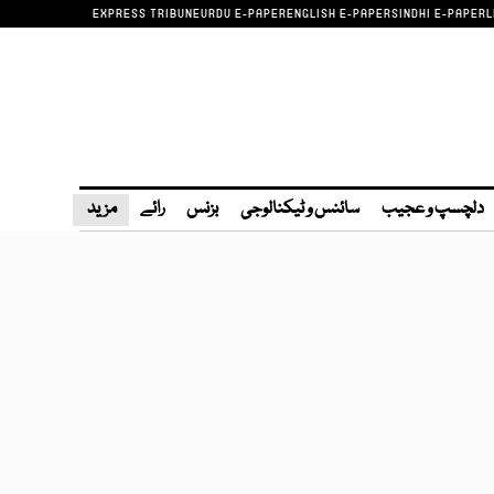
EXPRESS TRIBUNE
URDU E-PAPER
ENGLISH E-PAPER
SINDHI E-PAPER
L
دلچسپ و عجیب
سائنس و ٹیکنالوجی
بزنس
رائے
مزید