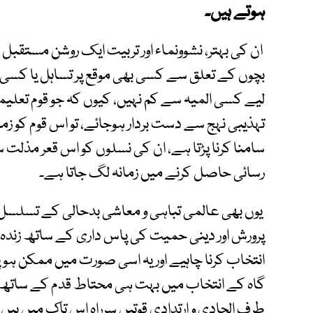
ہوتے ہیں۔
ان کی بہتر، نشوونماء اور تربیت ایک روشن مستقبل 
بچوں کے تعلق سے کسی بھی موقع پر تساہل یا کسی
لیے کسی المیہ سے کم نہیں، کیوں کہ جو قوم تعلیمی
تہذیبی نہج سے دست بردار ہوجائے، تو اس قوم کو زم
سامنا کرنا پڑتا ہے، ان کی نسلوں کو اس قعر مذلت سے 
رسائی حاصل کرنے میں زمانہ لگ جاتا ہے۔
یوں بھی عالمی تباہی و معاشی بدحالی کے تسلسل می
پرورش اور دینی حمیت کی پاس داری کے ساتھ زندہ 
انتخاب کرنا چاہیے اور یہ اسی صورت میں ممکن ہوپ
گاہ کے انتخاب میں بہت ہی محتاط قدم کے ساتھ آ
طرف الحادی و ارتدادی قوتیں سرراہ اس تاک میں ہیں