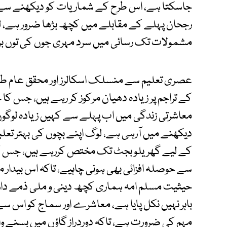
جاسکتا ہے، اس طرح کے شماریات کو دیکھنے سے یہ 
رجحان پہلے کے مقابلے میں کچھ بڑھا ضرور ہے، لی
مشمولات تک رسائی میں سرد مہری جوں کی توں برق
عصری تعلیم سے منسلک اسکالرز اور محقق عام طور 
کے تراجم پر زیادہ دھیان مرکوز کر رہے ہیں، جس کا خ
معاشرتی زندگی میں اب پہلے سے کہیں زیادہ لوگو
دیکھنے میں آرہی ہے، لوگ اپنے بچوں کی بہتر تعلی
کے لیے گھریلو بجٹ تک مختص کررہے ہیں، جس کی 
سے حوصلہ افزائی بھی ہونی چاہیے، تاکہ اس بیدار مغز
حیثیت مسلم امہ ہماری کچھ دینی و ملی ذمے دار
باہر نہیں نکل پایا ہے، معاشرے اور سماج کو اس سے
مہم کی ضرورت ہے، تاکہ دوردراز گاؤں میں بسنے وا