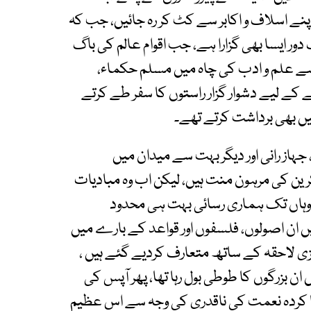
پنے اسلاف و اکابر سے کٹ کر رہ جائیں، جب کہ
دور ایسا بھی گزارا ہے، جب اقوام عالم کی باگ
ہ سے علم و ادب کی چاہ میں مسلم حکماء،
 کے لیے دشوار گزار راستوں کا سفر طے کرتے
ں بھی برداشت کرتے تھے۔
ہاز رانی اور دیگر بہت سے میدان میں
رین کی مرہون منت ہیں، لیکن اب وہ مبادیات
 وہاں تک ہماری رسائی بہت ہی محدود
 ان اصولوں، فلسفوں اور قواعد کے بارے میں
زی لاحقہ کے ساتھ متعارف کردیے گئے ہیں ،
ان بزرگوں کا طوطی بول رہا تھا، پھر آپس کی
ا کردہ نعمت کی ناقدری کی وجہ سے اس عظیم