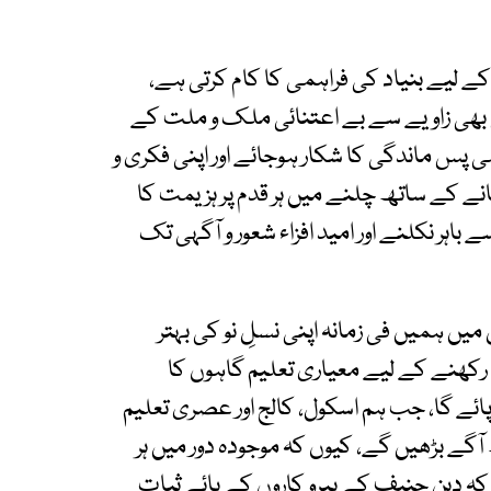
کے لیے بنیاد کی فراہمی کا کام کرتی ہے،
 بھی زاویے سے بے اعتنائی ملک و ملت کے
 پس ماندگی کا شکار ہوجائے اور اپنی فکری و
انے کے ساتھ چلنے میں ہر قدم پر ہزیمت کا
باہر نکلنے اور امید افزاء شعور و آگہی تک
ں ہمیں فی زمانہ اپنی نسلِ نو کی بہتر
رکھنے کے لیے معیاری تعلیم گاہوں کا
ائے گا، جب ہم اسکول، کالج اور عصری تعلیم
گے بڑھیں گے، کیوں کہ موجودہ دور میں ہر
 کہ دین حنیف کے پیرو کاروں کے پائے ثبات