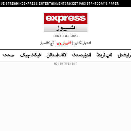
IVE STREAMING
EXPRESS ENTERTAINMENT
CRICKET PAKISTAN
TODAY'S PAPER
AUGUST 06, 2026
اشتہار لگائیں |
لائیو ٹی وی
| آج کا اخبار
ر نیشنل
ٹاپ ٹرینڈ
انٹرٹینمنٹ
لائف اسٹائل
فیکٹ چیک
صحت