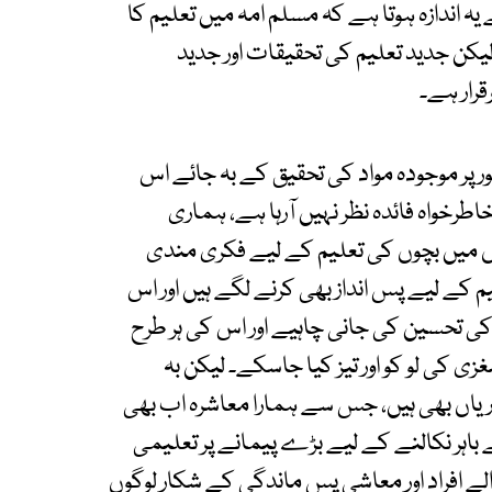
اندازہ ہوتا ہے کہ مسلم امہ میں تعلیم کا
کن جدید تعلیم کی تحقیقات اور جدید
رار ہے۔
پر موجودہ مواد کی تحقیق کے بہ جائے اس
اطرخواہ فائدہ نظر نہیں آرہا ہے، ہماری
ں میں بچوں کی تعلیم کے لیے فکری مندی
م کے لیے پس انداز بھی کرنے لگے ہیں اور اس
تحسین کی جانی چاہیے اور اس کی ہر طرح
ی کی لو کو اور تیز کیا جاسکے۔ لیکن بہ
یاں بھی ہیں، جس سے ہمارا معاشرہ اب بھی
 باہر نکالنے کے لیے بڑے پیمانے پر تعلیمی
لے افراد اور معاشی پس ماندگی کے شکار لوگوں