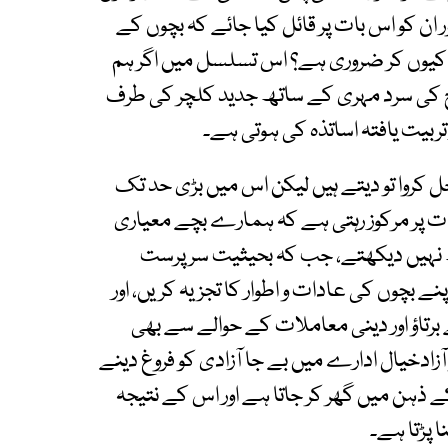
ن کو اس بات پر قائل کیا جائے کہ بچوں کے
م کیوں کر ضروری ہے؟ اس تسلسل میں اگر ہم
ح کی سرد مہری کے ساتھ جدید کلچر کی طرف
ربیت یافتہ اساتذہ کی ہوتی ہے۔
خل کروا تو دیتے ہیں لیکن اس میں بڑی حد تک
ت پر مرکوز رہتی ہے کہ ہمارے بچے معیاری
کچھ نہیں دیکھتے، جب کہ بحیثیت سرپرست
 بچوں کی عادات و اطوار کا تجزیہ کریں، اور
برتاؤ اور دینی معاملات کے حوالے سے بھی
آزادخیال ادارے میں بے جا آزادی کو فروغ دینے
کے ذہن میں گھر کر جاتا ہے اور اس کے نتیجہ
 پڑتا ہے۔