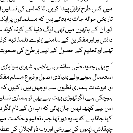
میں کس طرح تزلزل پیدا کریں ، تاکہ اس کی نسلیں ا
تاریخی حوالہ جات یہ بتاتے ہیں کہ مسلمانوں پر ایک 
ڈور ان کے ہاتھوں میں تھی، لوگ دنیا کے کونہ کون
دانش ور اور مفکرین کے سامنے زانوے تلمذ تہہ کرنے
تھے اور تعلیم کے حصول کے لیے ہر طرح کی صعوبتی
آج بھی جدید طبی سائنس، ریاضی، شہری ہوا بازی، ج
استعمال ہونے والے بنیادی اصول و فروع مسلم مفک
اور فروعات ہماری نظروں سے اوجھل ہیں ، کیوں کہ
ہوچکی ہے، اگر تھوڑی بہت ہے بھی تو ہماری نسلیں
اس لیے کچھ نہیں جان پاتی کہ اب ان کے نام انگری
کہا جاتا ہے کہ یہ وہ دور تھا جب تعلیم و حکمت میں 
چپقلش، اپنوں کی بے رخی اور رب ذوالجلال کی عط