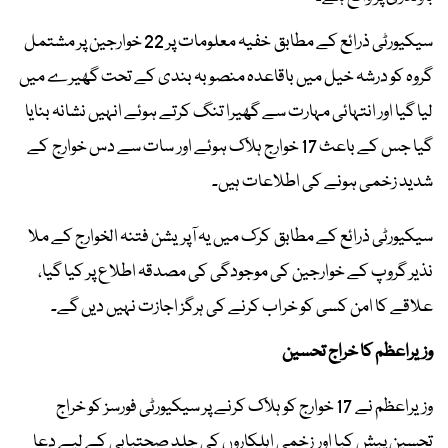
سیکیورٹی ذرائع کے مطابق خفیہ معلومات پر 22 خوارجین پر مشتمل
گروہ کو درشہ خیل میں باقاعدہ منصوبہ بندی کے تحت گھیرے میں
لیا گیا اور انتہائی مہارت سے گھیرا تنگ کرتے ہوئے انہیں نشانہ بنایا
گیا جس کے باعث 17 خوارج ہلاک ہوئے اور سات سے دس خوارج کے
شدید زخمی ہونے کی اطلاعات ہیں۔
سیکیورٹی ذرائع کے مطابق کرک میں یہ آپریشن فتنہ الخوارج کے ملا
نذیر گروپ کے خوارجین کی موجودگی کی مصدقہ اطلاع پر کیا گیا،
علاقے کا امن کسی کو خراب کرنے کی ہرگز اجازت نہیں دیں گے۔
وزیراعظم کا خراج تحسین
وزیراعظم نے 17 خوارج کو ہلاک کرنے پر سیکیورٹی فورسز کو خراج
تحسین پیش کیا اور زخمی اہلکاروں کی جلد صحتیابی کے لیے دعا