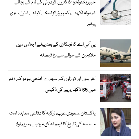
خیبرپختونخوا؛ ڈاکٹروں کو دوائی کے نام کے بجائے
فارمولہ لکھنے، کمپیوٹرائز نسخے کیلئے قانون سازی
پرغور
پی آئی اے کا نجکاری کے بعد پہلے اجلاس میں
ملازمین کے حوالے سے بڑا فیصلہ
’غریبوں اور لاوارثوں کے سہارے‘ ایدھی ہومز کے دفتر
میں 65 لاکھ روپے کی ڈکیتی
پاکستان، سعودی عرب، ترکیہ کا دفاعی معاہدہ امت
مسلمہ کی تاریخ کا فیصلہ کن موڑ ہے، مریم نواز