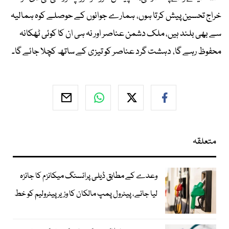
خراج تحسین پیش کرتا ہوں، ہمارے جوانوں کے حوصلے کوہ ہمالیہ
سے بھی بلند ہیں، ملک دشمن عناصر اور نہ ہی ان کا کوئی ٹھکانہ
محفوظ رہے گا، دہشت گرد عناصر کو تیزی کے ساتھ کچلا جائے گا۔
متعلقہ
وعدے کے مطابق ڈیلی پرائسنگ میکانزم کا جائزہ
لیا جائے، پیٹرول پمپ مالکان کا وزیرپیٹرولیم کو خط