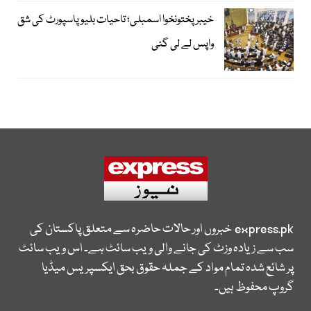
خیبرپختونخوا اسمبلی؛ تاحیات بلیو پاسپورٹ کی شق
واپس لے لی گئی
express.pk
خبروں اور حالات حاضرہ سے متعلق پاکستان کی
سب سے زیادہ وزٹ کی جانے والی ویب سائٹ ہے۔ اس ویب سائٹ
پر شائع شدہ تمام مواد کے جملہ حقوق بحق ایکسپریس میڈیا
گروپ محفوظ ہیں۔