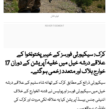
فوٹو: فائل
کرک: سیکیورٹی فورسز کے خیبرپختونخوا کے
علاقے درشہ خیل میں خفیہ آپریشن کے دوران 17
خوارج ہلاک اور متعدد زخمی ہوگئے۔
سیکیورٹی ذرائع کے مطابق کرک کے تھانہ شاہ سلیم کے علاقے درشہ
خیل میں سیکیورٹی فورسز اور پولیس نے فتنہ الخوارج کے خلاف
انٹیلی جنس بیسڈ آپریشن کیا یہ علاقہ لکی مروت اور کرک کی
باؤنڈری پر واقع ہے۔