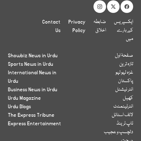
ایکسپریس
ضابطہ
Privacy
Contact
کے بارے
اخلاق
Policy
Us
میں
صفحۂ اول
Showbiz News in Urdu
تازہ ترین
Sports News in Urdu
غزہ لہو لہو
International News in
پاکستان
Urdu
انٹر نیشنل
Business News in Urdu
کھیل
Urdu Magazine
انٹرٹینمنٹ
Urdu Blogs
لائف اسٹائل
The Express Tribune
ٹاپ ٹرینڈ
Express Entertainment
دلچسپ و عجیب
صحت