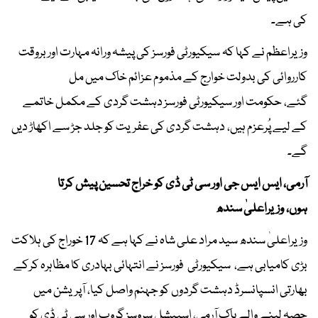
کی ہے۔
وزیراعظم نے کہا کہ سیکیورٹی فورسز کی پیشہ ورانہ مہارت اور بروقت
کارروائی کی بدولت خوارج کے مذموم عزائم خاک میں مل
گئے، حکومت اور سیکیورٹی فورسز دہشت گردی کے مکمل خاتمے
کے لیے پُرعزم ہیں، دہشت گردی کی عفریت کو جلد جڑ سے اکھاڑ دیں
گے۔
آرمی، ایس ایس جی اور سی ٹی ڈی کو خراج تحسین پیش کرتا
ہوں، وزیراعلیٰ سندھ
وزیراعلیٰ سندھ سید مراد علی شاہ نے کہا ہے کہ 17 خوراج کی ہلاکت
بڑی کامیابی ہے، سیکیورٹی فورسز نے انتہائی بہادری کا مظاہرہ کرکے
بھارتی انسپانسرڈ دہشت گردوں کو جہنم واصل کیا، آپریشن میں
حصہ لینے والے پاک آرمی، اسپیشل سروسز گروپ اور سی ٹی ڈی کو