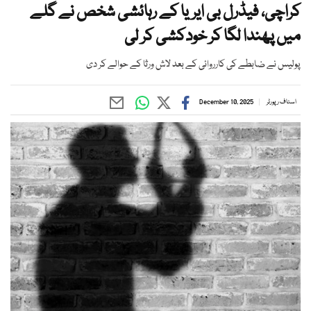
کراچی، فیڈرل بی ایریا کے رہائشی شخص نے گلے
میں پھندا لگا کر خودکشی کر لی
پولیس نے ضابطے کی کارروائی کے بعد لاش ورثا کے حوالے کر دی
اسٹاف رپورٹر
December 10, 2025