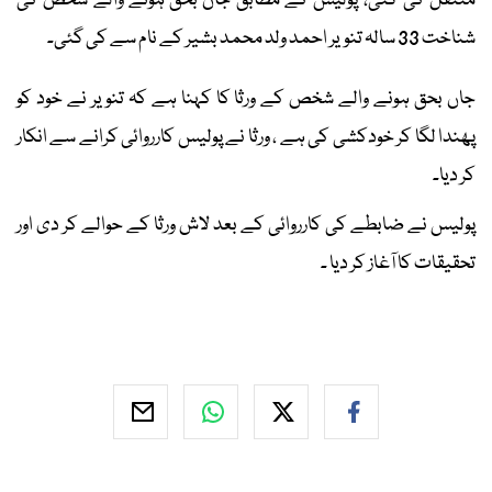
منتقل کی گئی، پولیس کے مطابق جاں بحق ہونے والے شخص کی
شناخت 33 سالہ تنویر احمد ولد محمد بشیر کے نام سے کی گئی۔
جاں بحق ہونے والے شخص کے ورثا کا کہنا ہے کہ تنویر نے خود کو
پھندا لگا کر خودکشی کی ہے ، ورثا نے پولیس کارروائی کرانے سے انکار
کر دیا۔
پولیس نے ضابطے کی کارروائی کے بعد لاش ورثا کے حوالے کر دی اور
تحقیقات کا آغاز کر دیا ۔