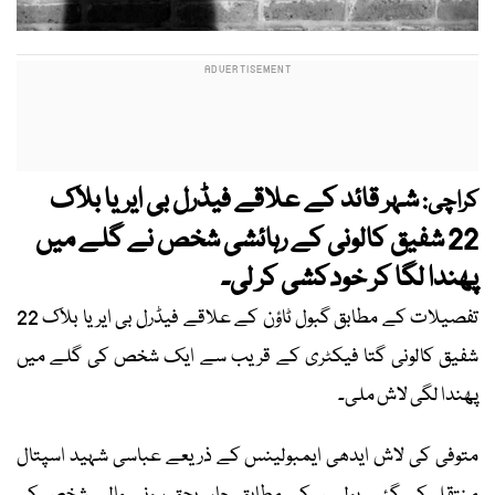
شہر قائد کے علاقے فیڈرل بی ایریا بلاک
کراچی:
22 شفیق کالونی کے رہائشی شخص نے گلے میں
پھندا لگا کر خودکشی کر لی۔
تفصیلات کے مطابق گبول ٹاؤن کے علاقے فیڈرل بی ایریا بلاک 22
شفیق کالونی گتا فیکٹری کے قریب سے ایک شخص کی گلے میں
پھندا لگی لاش ملی۔
متوفی کی لاش ایدھی ایمبولینس کے ذریعے عباسی شہید اسپتال