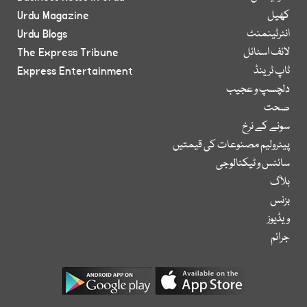
کھیل
Urdu Magazine
انٹرٹینمنٹ
Urdu Blogs
لائف اسٹائل
The Express Tribune
ٹاپ ٹرینڈ
Express Entertainment
دلچسپ و عجیب
صحت
سونے کے نرخ
پیٹرولیم مصنوعات کی قیمتیں
سائنس و ٹیکنالوجی
بلاگ
بزنس
ویڈیوز
جرائم