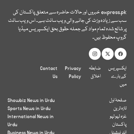
express.pk
خبروں اور حالات حاضرہ سے متعلق پاکستان کی
سب سے زیادہ وزٹ کی جانے والی ویب سائٹ ہے۔ اس ویب سائٹ
پر شائع شدہ تمام مواد کے جملہ حقوق بحق ایکسپریس میڈیا
گروپ محفوظ ہیں۔
ایکسپریس
ضابطہ
Privacy
Contact
کے بارے
اخلاق
Policy
Us
میں
صفحۂ اول
Showbiz News in Urdu
تازہ ترین
Sports News in Urdu
غزہ لہو لہو
International News in
پاکستان
Urdu
انٹر نیشنل
Business News in Urdu