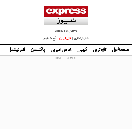
AUGUST 05, 2026
اشتہار لگائیں |
لائیو ٹی وی
| آج کا اخبار
صفحۂ اول
تازہ ترین
کھیل
خاص خبریں
پاکستان
انٹر نیشنل
ٹا