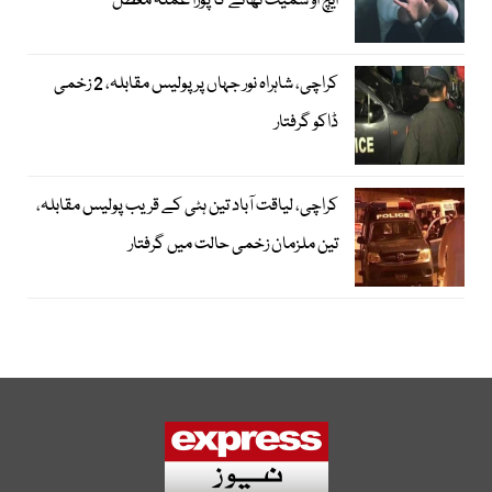
ایچ او سمیت تھانے کا پورا عملہ معطل
کراچی، شاہراہ نور جہاں پر پولیس مقابلہ، 2 زخمی
ڈاکو گرفتار
کراچی، لیاقت آباد تین ہٹی کے قریب پولیس مقابلہ،
تین ملزمان زخمی حالت میں گرفتار