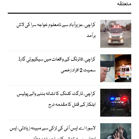
متعلقہ
کراچی، عزیزآباد سے نامعلوم خواجہ سرا کی لاش
برآمد
کراچی، فائرنگ کے واقعات میں سیکیورٹی گارڈ
سمیت 2 افراد زخمی
کراچی، ٹارگٹ کلنگ کا نشانہ بننے والے پولیس
اہلکار کے قتل کا مقدمہ درج
لاہور؛ اے ایس آئی کی لڑکی سے مبینہ زیادتی، ایس