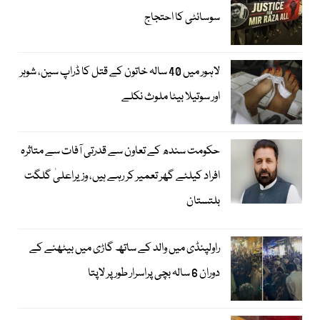
سوسائٹی کا احتجاج
لاہور میں 40 سالہ خاتون کے قتل کا ڈراپ سین، شوہر
اور سوتیلا بیٹا ملوث نکلے
حکومت سندھ کے تعاون سے قدرتی آفات سے متاثرہ
افراد کیلئے گھر تعمیر کر رہے ہیں، وزیراعلیٰ گلگت
بلتستان
راولپنڈی میں والد کے ساتھ گاڑی میں بیٹھنے کے
دوران 6 سالہ بچی پراسرار طور پر لاپتا