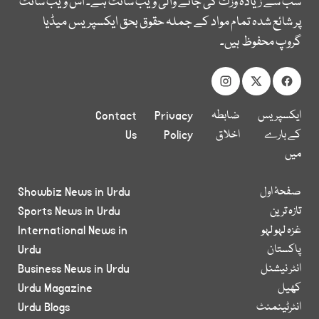
سب سے زیادہ وزٹ کی جانے والی ویب سائٹ ہے۔ اس ویب سائٹ
پر شائع شدہ تمام مواد کے جملہ حقوق بحق ایکسپریس میڈیا
گروپ محفوظ ہیں۔
ایکسپریس
ضابطہ
Privacy
Contact
کے بارے
اخلاق
Policy
Us
میں
صفحۂ اول
Showbiz News in Urdu
تازہ ترین
Sports News in Urdu
غزہ لہو لہو
International News in
پاکستان
Urdu
انٹر نیشنل
Business News in Urdu
کھیل
Urdu Magazine
انٹرٹینمنٹ
Urdu Blogs