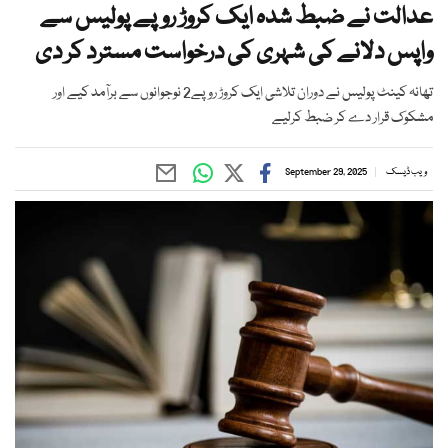
عدالت نے ضبط شدہ ایک کروڑ روپے پولیس سے
واپس دلانے کی شہری کی درخواست مسترد کر دی
تھانہ کینٹ پولیس نے دوران تلاشی ایک کروڑ روپے2 نوجوانوں سے برآمد کیے اور
مشکوک قرار دے کر ضبط کرلیے
ویب ڈیسک
September 29, 2025