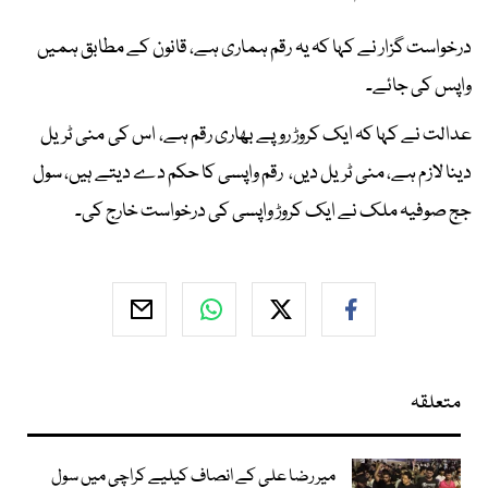
درخواست گزار نے کہا کہ یہ رقم ہماری ہے، قانون کے مطابق ہمیں
واپس کی جائے۔
عدالت نے کہا کہ ایک کروڑ روپے بھاری رقم ہے، اس کی منی ٹریل
دینا لازم ہے، منی ٹریل دیں، رقم واپسی کا حکم دے دیتے ہیں، سول
جج صوفیہ ملک نے ایک کروڑ واپسی کی درخواست خارج کی۔
متعلقہ
میر رضا علی کے انصاف کیلیے کراچی میں سول