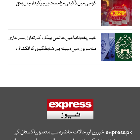
کراچی میں ڈکیتی مزاحمت پر چوکیدار جاں بحق
خیبرپختونخوا میں عالمی بینک کے تعاون سے جاری
منصوبوں میں مبینہ بے ضابطگیوں کا انکشاف
express.pk
خبروں اور حالات حاضرہ سے متعلق پاکستان کی