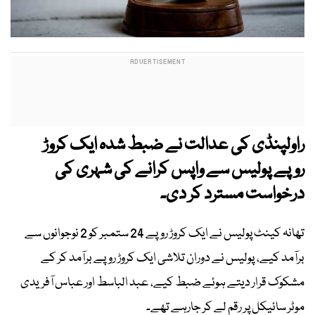
راولپنڈی کی عدالت نے ضبط شدہ ایک کروڑ
روپے پولیس سے واپس کرانے کی شہری کی
درخواست مسترد کر دی۔
تھانہ کینٹ پولیس نے ایک کروڑ روپے 24 ستمبر کو 2 نوجوانوں سے
برآمد کیے، پولیس نے دوران تلاشی ایک کروڑ روپے برآمد کر کے
مشکوک قرار دیتے ہوئے ضبط کیے، عبد الباسط اور عباس آفریدی
موٹر سائیکل پر رقم لے کر جارہے تھے۔