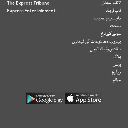
لائف اسٹائل
The Express Tribune
ٹاپ ٹرینڈ
Express Entertainment
دلچسپ و عجیب
صحت
سونے کے نرخ
پیٹرولیم مصنوعات کی قیمتیں
سائنس و ٹیکنالوجی
بلاگ
بزنس
ویڈیوز
جرائم