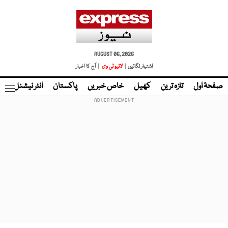
AUGUST 06, 2026
اشتہار لگائیں |
لائیو ٹی وی
| آج کا اخبار
صفحۂ اول
تازہ ترین
کھیل
خاص خبریں
پاکستان
انٹر نیشنل
ٹا