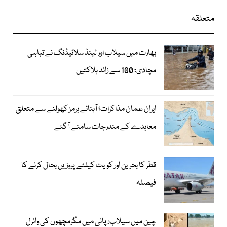
متعلقہ
بھارت میں سیلاب اور لینڈ سلائیڈنگ نے تباہی
مچادی؛ 100 سے زائد ہلاکتیں
ایران عمان مذاکرات؛ آبنائے ہرمز کھولنے سے متعلق
معاہدے کے مندرجات سامنے آگئے
قطر کا بحرین اور کویت کیلئے پروزیں بحال کرنے کا
فیصلہ
چین میں سیلاب: پانی میں مگرمچھوں کی وائرل