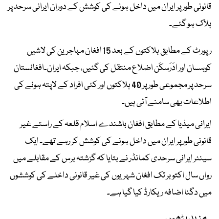
قانونی طور پر ایران میں داخل ہونے کی کوشش کے دوران ایرانی سرحد پر
ہلاک ہو گئے۔
رپورٹ کے مطابق ہلاکتوں کے بعد 15 افغان مہاجرین کی لاشیں
کوہسان اور ادَرَسکَن اضلاع منتقل کی گئیں، جبکہ ایران۔افغانستان
سرحد پر مجموعی طور پر 40 ہلاکتوں اور کئی افراد کے لاپتہ ہونے کی
اطلاعات بھی سامنے آئی ہیں۔
ایرانی میڈیا کے مطابق افغان باشندے اسلام قلعہ کے راستے غیر
قانونی طور پر ایران میں داخل ہونے کی کوشش کر رہے تھے۔ ایک
سینئر ایرانی سرحدی کمانڈر نے بتایا کہ گزشتہ برس کے مقابلے میں
رواں سال اکتوبر تک افغان شہریوں کی غیر قانونی داخلے کی کوششوں
میں دگنا اضافہ ریکارڈ کیا گیا ہے۔
مزید پڑھیں