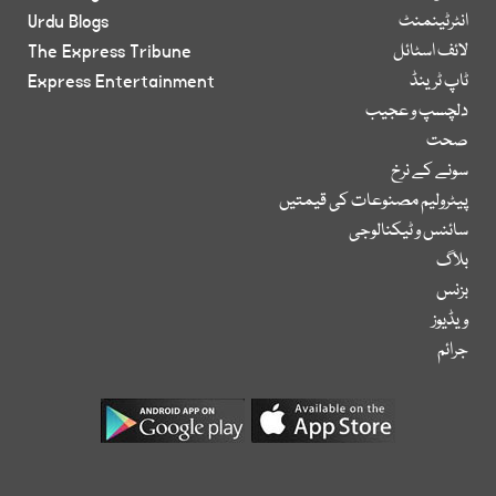
انٹرٹینمنٹ
Urdu Blogs
لائف اسٹائل
The Express Tribune
ٹاپ ٹرینڈ
Express Entertainment
دلچسپ و عجیب
صحت
سونے کے نرخ
پیٹرولیم مصنوعات کی قیمتیں
سائنس و ٹیکنالوجی
بلاگ
بزنس
ویڈیوز
جرائم