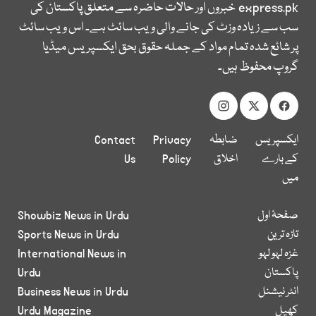
express.pk
خبروں اور حالات حاضرہ سے متعلق پاکستان کی
سب سے زیادہ وزٹ کی جانے والی ویب سائٹ ہے۔ اس ویب سائٹ
پر شائع شدہ تمام مواد کے جملہ حقوق بحق ایکسپریس میڈیا
گروپ محفوظ ہیں۔
ایکسپریس
ضابطہ
Privacy
Contact
کے بارے
اخلاق
Policy
Us
میں
صفحۂ اول
Showbiz News in Urdu
تازہ ترین
Sports News in Urdu
غزہ لہو لہو
International News in
پاکستان
Urdu
انٹر نیشنل
Business News in Urdu
کھیل
Urdu Magazine