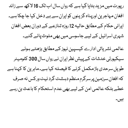
رپورٹ میں مزید بتایا گیا ہے کہ رواں سال اب تک 16 لاکھ سے زائد
افغان مہاجرین اور پناہ گزینوں کو ایران سے بے دخل کیا جا چکا ہے۔
ایرانی حکام کے مطابق حالیہ 12 روزہ تنازعے کے دوران بعض افغان
شہری اسرائیل کے لیے جاسوسی میں بھی ملوث پائے گئے۔
عالمی نشریاتی ادارے کیسپین نیوز کے مطابق بڑھتے ہوئے
سیکیورٹی خدشات کے پیش نظر ایران نے رواں سال 300 کلومیٹر
طویل سرحدی باڑ مکمل کرنے کا فیصلہ کیا ہے۔ ماہرین کا کہنا ہے
کہ افغان سرزمین پر سرگرم منظم دہشت گرد نیٹ ورکس نہ صرف
خطے بلکہ عالمی امن کے لیے بھی عدم استحکام کا باعث بن رہے
ہیں۔