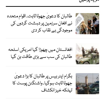
طالبان کا دعویٰ جھوٹا ثابت، اقوام متحدہ
نے افغان سرزمین پر دہشت گردوں کی
موجودگی بے نقاب کر دی
افغانستان میں چھوڑا گیا امریکی اسلحہ
طالبان کی سب سے بڑی طاقت بن گیا
بگرام ایئر بیس پر طالبان کا بڑا دعویٰ
جھوٹا ثابت ہوگیا، واشنگٹن پوسٹ کا
تہلکہ خیز انکشاف