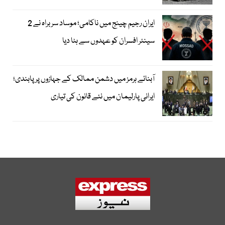
ایران رجیم چینج میں ناکامی؛ موساد سربراہ نے 2
سینئر افسران کو عہدوں سے ہٹا دیا
آبنائے ہرمز میں دشمن ممالک کے جہازوں پر پابندی؛
ایرانی پارلیمان میں نئے قانون کی تیاری