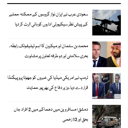
سعودی عرب نے ایران نواز گروہوں کے ممکنہ حملے
کے پیش نظر سیکیورٹی اداروں کو ہائی الرٹ کر دیا
محمد بن سلمان اور میکرون کا اہم ٹیلیفونک رابطہ،
بحری سلامتی اور دو طرفہ تعاون پر مشاورت
ٹرمپ نے امریکی میڈیا کی خبروں کو جھوٹا پروپیگنڈا
قرار دے دیا، وزیر دفاع کی بھرپور حمایت
دمشق؛ مسافر وین میں دھماکے میں 2 افراد جاں
بحق اور 13 زخمی