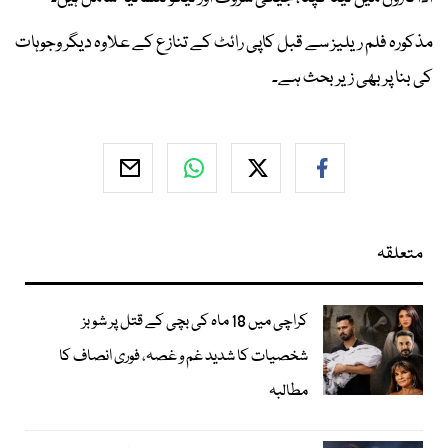
مذکورہ فلم ریلیز سے قبل کاپی رائٹ کے تنازع کے علاوہ دیگر وجوہات
کی بنا پر بھی زیربحث ہے۔
متعلقہ
کراچی میں 18 ماہ کی بچی کے قتل پر شوبز
شخصیات کا شدید غم و غصہ، فوری انصاف کا
مطالبہ