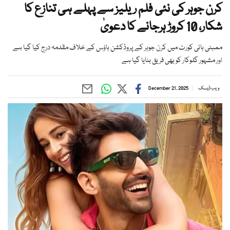
کرن جوہر کی نئی فلم ریلیز سے پہلے ہی تنازع کا
شکار، 10 کروڑ ہرجانے کا دعویٰ
ممبئی ہائی کورٹ میں کرن جوہر کے پروڈکشن ہاؤس کے خلاف مقدمہ درج کیا گیا ہے
اور مشہور گلوکار کو بھی فریق بنایا گیا ہے
ویب ڈیسک
December 21, 2025