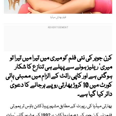
فوٹو: بھارتی میڈیا
کرن جوہر کی نئی فلم ‘تو میری میں تیرا میں تیرا تو
میری’ ریلیز ہونے سے پہلے ہی تنازع کا شکار
ہوگئی ہے اور کاپی رائٹ کے الزام میں ممبئی ہائی
کورٹ میں 10 کروڑ بھارتی روپے ہرجانے کا دعویٰ
دائر کیا گیا ہے۔
بھارتی میڈیا کی رپورٹ کے مطابق مشہور پروڈکشن ہاؤس تریمورتی
فلمز نے کرن جوہر کے دھرما پروڈکشن پر 1992 کے مشہور گانے ‘سات