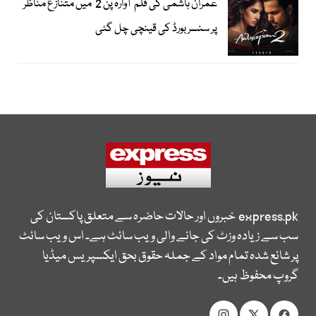
عمران ہاشمی کی فلم ’آوارہ پن 2‘ میں متنازع مناظر
پر سنسر بورڈ کی قینچی چل گئی
express.pk
خبروں اور حالات حاضرہ سے متعلق پاکستان کی
سب سے زیادہ وزٹ کی جانے والی ویب سائٹ ہے۔ اس ویب سائٹ
پر شائع شدہ تمام مواد کے جملہ حقوق بحق ایکسپریس میڈیا
گروپ محفوظ ہیں۔