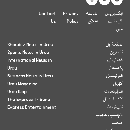
ایکسپریس
ضابطہ
Privacy
Contact
کے بارے
اخلاق
Policy
Us
میں
صفحۂ اول
Showbiz News in Urdu
تازہ ترین
Sports News in Urdu
غزہ لہو لہو
International News in
پاکستان
Urdu
انٹر نیشنل
Business News in Urdu
کھیل
Urdu Magazine
انٹرٹینمنٹ
Urdu Blogs
لائف اسٹائل
The Express Tribune
ٹاپ ٹرینڈ
Express Entertainment
دلچسپ و عجیب
صحت