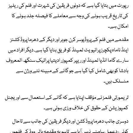
رپورٹ میں بتایا گیا ہے کہ دونوں فریقین کی شہرت اور فلم کی ریلیز
کی تاریخ قریب ہونے کی وجہ سے معاملے کا فیصلہ جلد ہونے کا
امکان ہے۔
مقدمے میں فلم کے پروڈیوسر کرن جوہر اور دیگر کے دھرما پروڈکشنز
اینڈ ناماہ پکچرز پرائیویٹ لمیٹڈ کو فریق بنایا گیا ہے، دیگر افراد میں
سارے گاما انڈیا لمیٹڈ اور ریپر کمپوزر ادیتیا پراتیک سنگھ المعروف
بادشا کو بھی شامل کیا گیا ہے جو گانے کے مبینہ نئے ورژن سے
منسلک ہیں۔
تریمورتی فلمز نے مؤقف اپنایا ہے کہ گانے کے استعمال سے اوریجنل
کمپوزیشن کے حقوق کی خلاف ورزی ہوئی ہے۔
دوسری جانب دھرما پروڈکشن اور دیگر فریقین کی جانب سے تاحال
کوئی ردعمل سامنے نہیں آیا ہے تاہم یہ مقدمہ بالی ووڈ کی فلموں