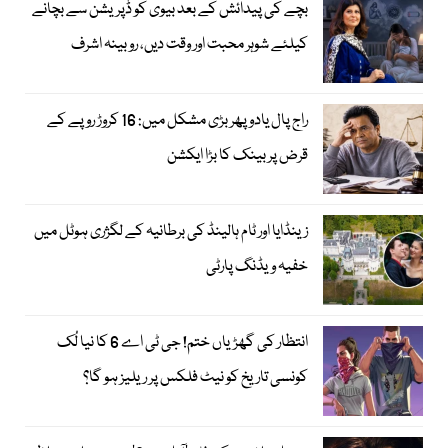
بچے کی پیدائش کے بعد بیوی کو ڈپریشن سے بچانے
کیلئے شوہر محبت اور وقت دیں، روبینہ اشرف
راج پال یادو پھر بڑی مشکل میں: 16 کروڑ روپے کے
قرض پر بینک کا بڑا ایکشن
زینڈایا اور ٹام ہالینڈ کی برطانیہ کے لگژری ہوٹل میں
خفیہ ویڈنگ پارٹی
انتظار کی گھڑیاں ختم! جی ٹی اے 6 کا نیا لُک
کونسی تاریخ کو نیٹ فلکس پر ریلیز ہو گا؟