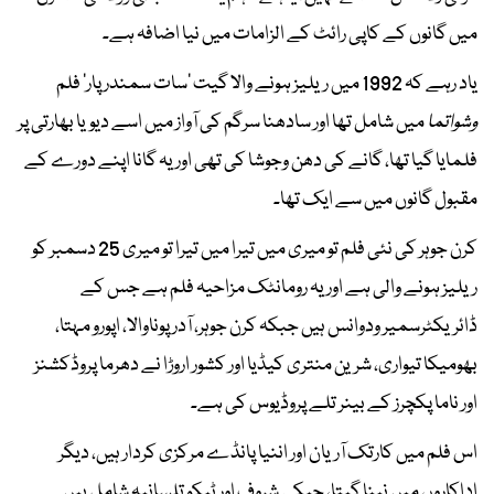
میں گانوں کے کاپی رائٹ کے الزامات میں نیا اضافہ ہے۔
یاد رہے کہ 1992 میں ریلیز ہونے والا گیت ‘سات سمندر پار’ فلم
وشواتما
میں شامل تھا اور سادھنا سرگم کی آواز میں اسے دیویا بھارتی پر
فلمایا گیا تھا، گانے کی دھن وجوشا کی تھی اور یہ گانا اپنے دورے کے
مقبول گانوں میں سے ایک تھا۔
کرن جوہر کی نئی فلم تو میری میں تیرا میں تیرا تو میری 25 دسمبر کو
ریلیز ہونے والی ہے اور یہ رومانٹک مزاحیہ فلم ہے جس کے
ڈائریکٹرسمیر ودوانس ہیں جبکہ کرن جوہر، آدر پوناوالا، اپورو مہتا،
بھومیکا تیواری، شرین منتری کیڈیا اور کشور اروڑا نے دھرما پروڈکشنز
اور ناما پکچرز کے بینر تلے پروڈیوس کی ہے۔
اس فلم میں کارتک آریان اور اننیا پانڈے مرکزی کردار ہیں، دیگر
اداکاروں میں نینا گپتا، جیکی شروف اور ٹیکو تلسانیہ شامل ہیں۔