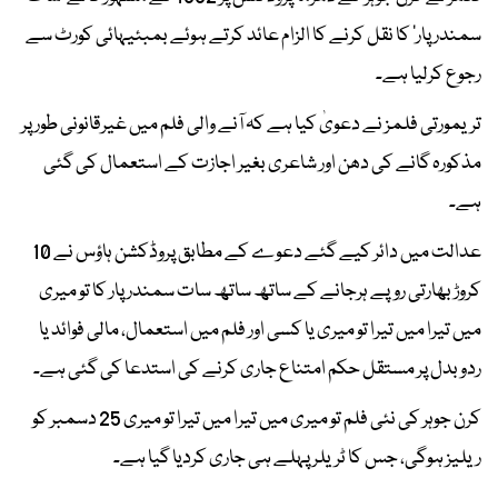
سمندر پار’ کا نقل کرنے کا الزام عائد کرتے ہوئے بمبئیہائی کورٹ سے
رجوع کرلیا ہے۔
تریمورتی فلمز نے دعویٰ کیا ہے کہ آنے والی فلم میں غیرقانونی طور پر
مذکورہ گانے کی دھن اور شاعری بغیر اجازت کے استعمال کی گئی
ہے۔
عدالت میں دائر کیے گئے دعوے کے مطابق پروڈکشن ہاؤس نے 10
کروڑ بھارتی روپے ہرجانے کے ساتھ ساتھ سات سمندر پار کا تو میری
میں تیرا میں تیرا تو میری یا کسی اور فلم میں استعمال، مالی فوائد یا
ردوبدل پر مستقل حکم امتناع جاری کرنے کی استدعا کی گئی ہے۔
کرن جوہر کی نئی فلم تو میری میں تیرا میں تیرا تو میری 25 دسمبر کو
ریلیز ہوگی، جس کا ٹریلر پہلے ہی جاری کردیا گیا ہے۔