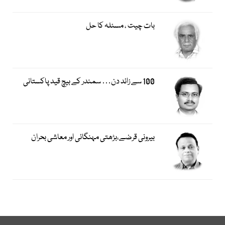
بات چیت ، مسئلہ کا حل
100 سے زائد دن… سمندر کے بیچ قید پاکستانی
بیرونی قرضے،بڑھتی مہنگائی اور معاشی بحران