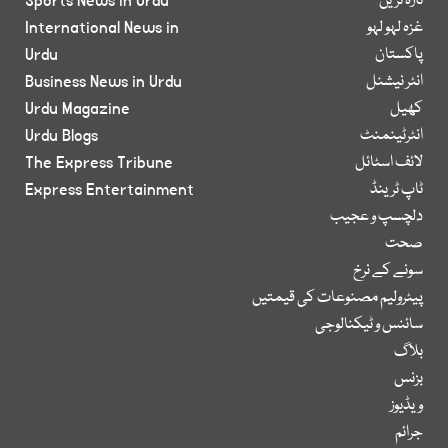
تازہ ترین
Sports News in Urdu
غزہ لہو لہو
International News in
پاکستان
Urdu
انٹر نیشنل
Business News in Urdu
کھیل
Urdu Magazine
انٹرٹینمنٹ
Urdu Blogs
لائف اسٹائل
The Express Tribune
ٹاپ ٹرینڈ
Express Entertainment
دلچسپ و عجیب
صحت
سونے کے نرخ
پیٹرولیم مصنوعات کی قیمتیں
سائنس و ٹیکنالوجی
بلاگ
بزنس
ویڈیوز
جرائم