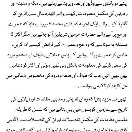
اپنے موبائلوں سے وڈیوز اور تصاویر بناتے رہتے ہیں۔ مکہ و مدینہ اور
زیارتوں کی مکمل معلومات رکھنے والے اٹھارہ سال سے زائرین کو
گائیڈ کرنے والے ایک تجربہ کار قاری محمد شبیر نے بتایا کہ عمرے
اور حج پر آنے والے حضرات حرمین شریفین آ تو جاتے ہیں مگر اکثر کا
مسئلہ یہ ہوتا ہے کہ وہ حج و عمرے کے فرائض کیسے ادا کریں۔
خاص کر عمرے پر آنے والوں کے پاس عبادتوں، طواف اور صفہ و مروہ
کی سعی کرنے کی معلومات بالکل ہی نہیں ہوتی اور اکثر کو دعائیں
بھی نہیں آتیں جب کہ طواف اور صفہ و مروہ کی مخصوص دعائیں ہیں
جن کا یاد کرنا لازمی ہوتا ہے۔
انھوں نے مزید بتایا کہ وہ ان تاریخی و مذہبی مقامات اور زیارتوں کی
تاریخ سے عازمین کو بسوں میں ہی بتاتے ہیں کہ غسل کا طریقہ،
مقدس مقامات کی مکمل تفصیلات اور ان کی تفصیلات سے آگاہی
کا فریضہ انجام دیتے ہوئے معلومات فراہم کرتے ہیں کہ ساڑھے چودہ