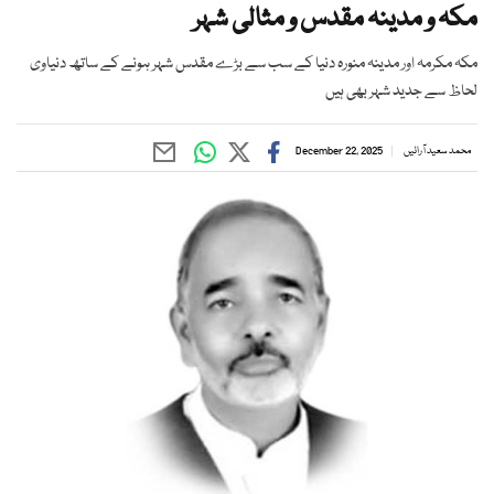
مکہ و مدینہ مقدس و مثالی شہر
مکہ مکرمہ اور مدینہ منورہ دنیا کے سب سے بڑے مقدس شہر ہونے کے ساتھ دنیاوی
لحاظ سے جدید شہر بھی ہیں
محمد سعید آرائیں
December 22, 2025