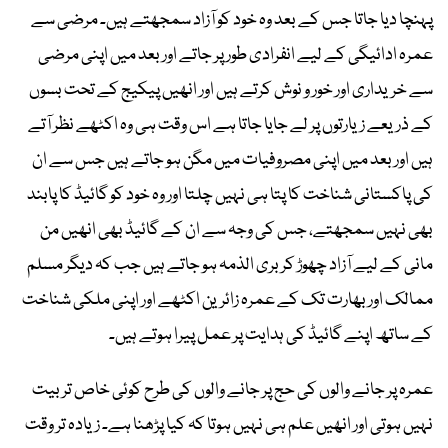
پہنچا دیا جاتا جس کے بعد وہ خود کو آزاد سمجھتے ہیں۔ مرضی سے
عمرہ ادائیگی کے لیے انفرادی طور پر جاتے اور بعد میں اپنی مرضی
سے خریداری اور خور و نوش کرتے ہیں اور انھیں پیکیج کے تحت بسوں
کے ذریعے زیارتوں پر لے جایا جاتا ہے اس وقت ہی وہ اکٹھے نظر آتے
ہیں اور بعد میں اپنی مصروفیات میں مگن ہو جاتے ہیں جس سے ان
کی پاکستانی شناخت کا پتا ہی نہیں چلتا اور وہ خود کو گائیڈ کا پابند
بھی نہیں سمجھتے، جس کی وجہ سے ان کے گائیڈ بھی انھیں من
مانی کے لیے آزاد چھوڑ کر بری الذمہ ہو جاتے ہیں جب کہ دیگر مسلم
ممالک اور بھارت تک کے عمرہ زائرین اکٹھے اور اپنی ملکی شناخت
کے ساتھ اپنے گائیڈ کی ہدایت پر عمل پیرا ہوتے ہیں۔
عمرہ پر جانے والوں کی حج پر جانے والوں کی طرح کوئی خاص تربیت
نہیں ہوتی اور انھیں علم ہی نہیں ہوتا کہ کیا پڑھنا ہے۔ زیادہ تر وقت