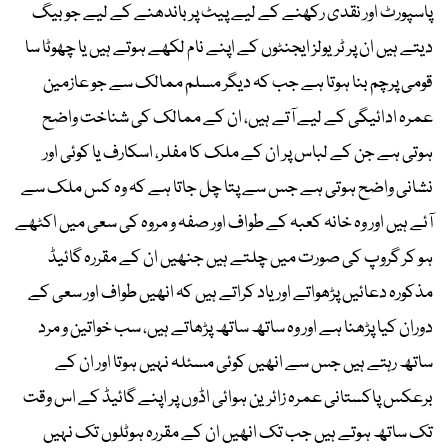
پاسپورٹ اور نقدی رکھنے کے لیے پیٹ پر باندھنے کے لیے جو بیگ
دیتے ہیں ان پر ٹریولز ایجنٹوں کے اپنے نام لکھے ہوتے ہیں یا چھوٹا سا
قومی پرچم بنا ہوتا ہے جب کہ دیگر مسلم ممالک سے جو عازمین
عمرہ ادائیگی کے لیے آتے ہیں، ان کے ممالک کی شناخت واضح
ہوتی ہے جن کے لباس پر ان کے ملک کا مفلر، اسکارف یا کوئی اور
نشانی واضح ہوتی ہے جس سے پتا چل جاتا ہے کہ وہ کس ملک سے
آئے ہیں اور وہ خانہ کعبہ کے طواف اور صفہ و مروہ کی سعی میں اکٹھے
ہو کر گروپ کی صورت میں چلتے ہیں جنھیں ان کے مقررہ گائیڈ
مذکورہ دعائیں پڑھواتے اور یاد کراتے ہیں کہ انھیں طواف اور سعی کے
دوران کیا پڑھنا ہے اور وہ ساتھ ساتھ پڑھاتے ہیں، سب خواتین و مرد
ساتھ رہتے ہیں جس سے انھیں کوئی مسئلہ نہیں ہوتا اور ان کے
برعکس پاکستانی عمرہ زائرین ہوائی اڈوں پر اپنے گائیڈ کے اس وقت
تک ساتھ ہوتے ہیں جب تک انھیں ان کے مقررہ ہوٹلوں تک نہیں