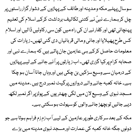
سو سال پہلے مکہ و مدینہ اور طائف کے پہاڑوں کے دشوار گزار راستوں پر
چل کر ہمارے نبیؐ نے کتنی تکالیف برداشت کرکے اسلام کی تعلیم
پہنچائی تھی اور کفار نے ان کی راہ میں کون سی رکاوٹیں ڈالیں اور اسلام
کس طرح پھیلایا اور جانی و مالی قربانیاں دی گئی تھیں۔ زیارات کی
معلومات حاصل کرکے ہی عازمین جان پاتے ہیں کہ ہمارے نبی اور
صحابہ کرام پرکیا گزری تھی۔ اب زیارتوں پر آنے جانے کے لیے پہاڑوں
کے درمیان سے وسیع سڑکیں بن چکی ہیں اور وہاں جانا آسان ہو چکا
ہے۔ خانہ کعبہ جانے والے دروازوں پرگیٹ نمبر درج ہیں ، مدینہ میں
مسجد نبوی کے وسیع لان میں لگی چھتریوں کے پولز پر اگر نمبر لکھ
دیے جائیں تو بچھڑ جانے والوں کو سہولت ہو سکتی ہے۔
مکہ کے بعد سرکاری طور پر عازمین کے لیے آب زم زم فراہم ہوتا ہے جو
دونوں جگہ خانہ کعبہ کی عمارت اور مسجد نبوی مدینہ میں بڑے