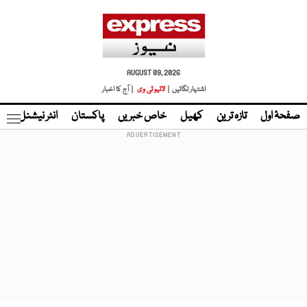
AUGUST 09, 2026
اشتہار لگائیں |
لائیو ٹی وی
| آج کا اخبار
صفحۂ اول
تازہ ترین
کھیل
خاص خبریں
پاکستان
انٹر نیشنل
ٹا