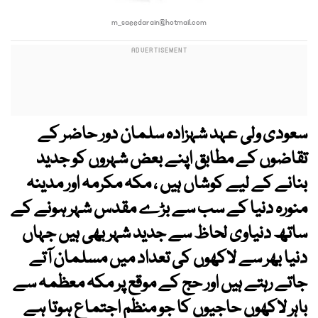
m_saeedarain@hotmail.com
سعودی ولی عہد شہزادہ سلمان دور حاضر کے
تقاضوں کے مطابق اپنے بعض شہروں کو جدید
بنانے کے لیے کوشاں ہیں ، مکہ مکرمہ اور مدینہ
منورہ دنیا کے سب سے بڑے مقدس شہر ہونے کے
ساتھ دنیاوی لحاظ سے جدید شہر بھی ہیں جہاں
دنیا بھر سے لاکھوں کی تعداد میں مسلمان آتے
جاتے رہتے ہیں اور حج کے موقع پر مکہ معظمہ سے
باہر لاکھوں حاجیوں کا جو منظم اجتماع ہوتا ہے