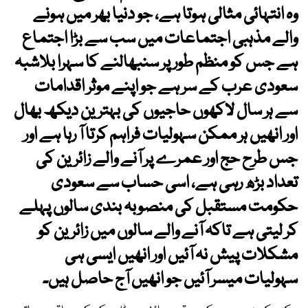
وہ انتہائی مثالی ہوتا ہے، جو دنیا بھر میں ہونے
والے مذہبی اجتماعات میں سب سے بڑا اجتماع
ہے جس کو منظم طور پر سنبھالنے کا سہرا بلاشبہ
سعودی عرب کے سر ہے جو اپنے موثر اقدامات
سے ہر سال لاکھوں حاجیوں کی بہترین دیکھ بھال
اور انھیں ہر ممکن سہولیات فراہم کرتا آ رہا ہے اور
جس طرح حج اور عمرے پر آنے والے زائرین کی
تعداد بڑھ رہی ہے، اسی حساب سے سعودی
حکومت مستقبل کی منصوبہ بندی سالوں پہلے
کر لیتی ہے تاکہ آنے والے سالوں میں زائرین کو
مشکلات پیش نہ آئیں اور انھیں ایسی ہی
سہولیات میسر آئیں جو انھیں آج حاصل ہیں۔