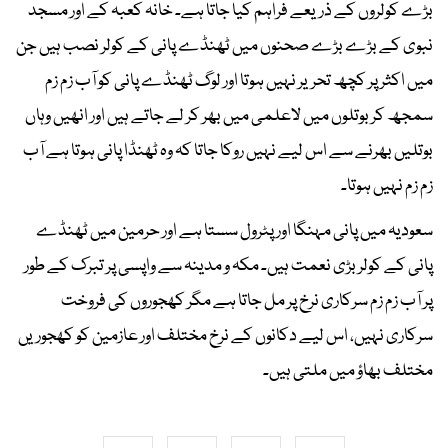
بڑے کولروں کے ذریعے فراہم کیا جاتا ہے۔ خانہ کعبہ کے اور مسجد
نبوی کے بڑے بڑے صحنوں میں ٹھنڈے پانی کے کولر نصب ہیں جن
میں اکثر پر کچھ تحریر نہیں ہوتا اور لوگ ٹھنڈے پانی کو آب زم زم
سمجھ کر بوتلوں میں لاعلمی میں بھر کر لے جاتے ہیں اور انھیں وہاں
بوتلیں بھرنے سے اس لیے نہیں روکا جاتا کہ وہ ٹھنڈا پانی ہوتا ہے آب
زم زم نہیں ہوتا۔
سعودیہ میں پانی مہنگا اور پٹرول سستا ہے اور حرمین میں ٹھنڈے
پانی کے کولر بڑی نعمت ہیں۔ مکہ و مدینہ سے واپسی پر تبرک کے طور
پر آب زم زم سرکاری نرخ پر مل جاتا ہے مگر کھجوروں کی فروخت
سرکاری نہیں، اس لیے دکانوں کے نرخ مختلف اور عازمین کو کھجوریں
مختلف بھاؤ میں ملتی ہیں۔