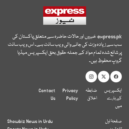
express.pk
خبروں اور حالات حاضرہ سے متعلق پاکستان کی
سب سے زیادہ وزٹ کی جانے والی ویب سائٹ ہے۔ اس ویب سائٹ
پر شائع شدہ تمام مواد کے جملہ حقوق بحق ایکسپریس میڈیا
گروپ محفوظ ہیں۔
ایکسپریس
ضابطہ
Privacy
Contact
کے بارے
اخلاق
Policy
Us
میں
صفحۂ اول
Showbiz News in Urdu