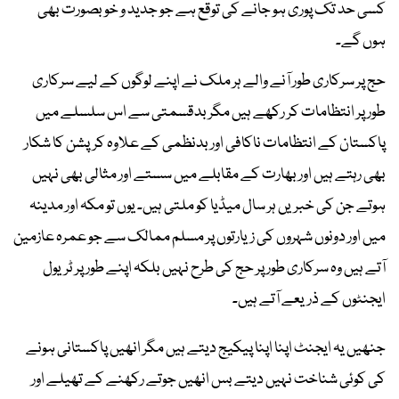
کسی حد تک پوری ہو جانے کی توقع ہے جو جدید و خوبصورت بھی
ہوں گے۔
حج پر سرکاری طور آنے والے ہر ملک نے اپنے لوگوں کے لیے سرکاری
طور پر انتظامات کر رکھے ہیں مگر بدقسمتی سے اس سلسلے میں
پاکستان کے انتظامات ناکافی اور بدنظمی کے علاوہ کرپشن کا شکار
بھی رہتے ہیں اور بھارت کے مقابلے میں سستے اور مثالی بھی نہیں
ہوتے جن کی خبریں ہر سال میڈیا کو ملتی ہیں۔ یوں تو مکہ اور مدینہ
میں اور دونوں شہروں کی زیارتوں پر مسلم ممالک سے جو عمرہ عازمین
آتے ہیں وہ سرکاری طور پر حج کی طرح نہیں بلکہ اپنے طور پر ٹریول
ایجنٹوں کے ذریعے آتے ہیں۔
جنھیں یہ ایجنٹ اپنا اپنا پیکیج دیتے ہیں مگر انھیں پاکستانی ہونے
کی کوئی شناخت نہیں دیتے بس انھیں جوتے رکھنے کے تھیلے اور