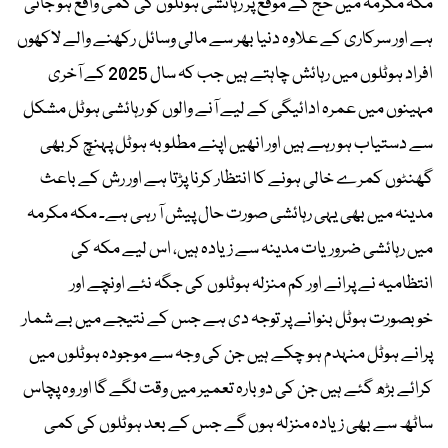
مکہ مکرمہ میں حج کے موقع پر رہائشی ہوٹلوں کی کمی واقع ہو جاتی
ہے اور سرکاری کے علاوہ دنیا بھر سے مالی وسائل رکھنے والے لاکھوں
افراد ہوٹلوں میں رہائش چاہتے ہیں جب کہ سال 2025 کے آخری
مہینوں میں عمرہ ادائیگی کے لیے آنے والوں کو رہائشی ہوٹل مشکل
سے دستیاب ہو رہے ہیں اور انھیں اپنے مطلوبہ ہوٹل پہنچ کر بھی
گھنٹوں کمرے خالی ہونے کا انتظار کرنا پڑتا ہے اور رش کے باعث
مدینہ میں بھی یہی رہائشی صورت حال پیش آ رہی ہے۔ مکہ مکرمہ
میں رہائشی ضروریات مدینہ سے زیادہ ہیں، اس لیے مکہ کی
انتظامیہ نے پرانے اور کم منزلہ ہوٹلوں کی جگہ نئے اونچے اور
خوبصورت ہوٹل بنوانے پر توجہ دی ہے جس کے نتیجے میں بے شمار
پرانے ہوٹل منہدم ہو چکے ہیں جن کی وجہ سے موجودہ ہوٹلوں میں
کرائے بڑھ گئے ہیں جن کی دوبارہ تعمیر میں وقت لگے گا اور وہ پچاس
ساٹھ سے بھی زیادہ منزلہ ہوں گے جس کے بعد ہوٹلوں کی کمی