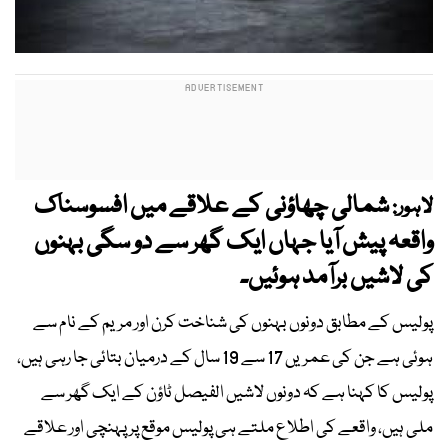
شمالی چھاؤنی کے علاقے میں افسوسناک
لاہور:
واقعہ پیش آیا جہاں ایک گھر سے دو سگی بہنوں
کی لاشیں برآمد ہوئیں۔
پولیس کے مطابق دونوں بہنوں کی شناخت کرن اور مریم کے نام سے
ہوئی ہے جن کی عمریں 17 سے 19 سال کے درمیان بتائی جا رہی ہیں،
پولیس کا کہنا ہے کہ دونوں لاشیں الفیصل ٹاؤن کے ایک گھر سے
ملی ہیں، واقعے کی اطلاع ملتے ہی پولیس موقع پر پہنچی اور علاقے