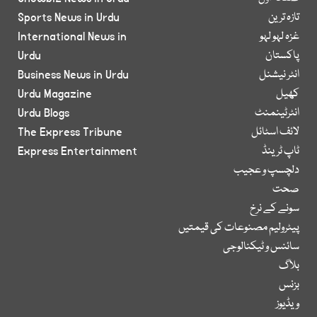
تازہ ترین
Sports News in Urdu
غزہ لہو لہو
International News in
پاکستان
Urdu
انٹر نیشنل
Business News in Urdu
کھیل
Urdu Magazine
انٹرٹینمنٹ
Urdu Blogs
لائف اسٹائل
The Express Tribune
ٹاپ ٹرینڈ
Express Entertainment
دلچسپ و عجیب
صحت
سونے کے نرخ
پیٹرولیم مصنوعات کی قیمتیں
سائنس و ٹیکنالوجی
بلاگ
بزنس
ویڈیوز