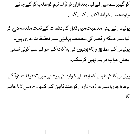
کو گھیرے میں لے لیا۔ بعد ازاں فرانزک ٹیم کو طلب کر کے جائے
وقوعہ سے شواہد اکٹھے کیے گئے۔
پولیس نے اپنی مدعیت میں قتل کی دفعات کے تحت مقدمہ درج کر
لیا ہے جبکہ واقعے کی مختلف پہلوؤں سے تحقیقات جاری ہیں۔
پولیس کے مطابق ورثاء بچیوں کی ہلاکت کے حوالے سے کوئی تسلی
بخش جواب فراہم نہیں کر سکے۔
پولیس کا کہنا ہے کہ ابتدائی شواہد کی روشنی میں تحقیقات کو آگے
بڑھایا جا رہا ہے اور ذمہ داروں کو جلد قانون کے کٹہرے میں لایا جائے
گا۔