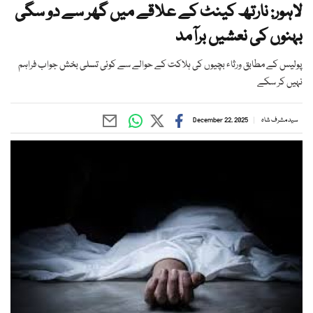
لاہور: نارتھ کینٹ کے علاقے میں گھر سے دو سگی
بہنوں کی نعشیں برآمد
پولیس کے مطابق ورثاء بچیوں کی ہلاکت کے حوالے سے کوئی تسلی بخش جواب فراہم
نہیں کر سکے
سید مشرف شاہ
December 22, 2025