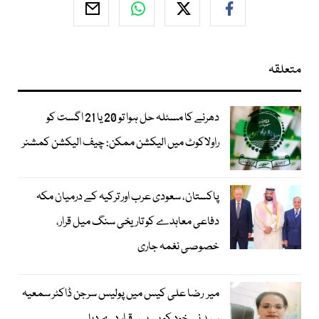
متعلقہ
دھرنے کا مسئلہ حل ہوا تو 20 یا 21 اگست کو
راولاکوٹ میں الیکشن ممکن: چیف الیکشن کمشنر
پاکستان، سعودی عرب اور ترکیہ کے درمیان مکہ
دفاعی معاہدے کو تاریخی سنگ میل قرار،
خصوصی نغمہ جاری
میر رضا علی کیس میں پولیس سرجن ڈاکٹر سمعیہ