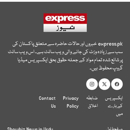
express.pk
خبروں اور حالات حاضرہ سے متعلق پاکستان کی
سب سے زیادہ وزٹ کی جانے والی ویب سائٹ ہے۔ اس ویب سائٹ
پر شائع شدہ تمام مواد کے جملہ حقوق بحق ایکسپریس میڈیا
گروپ محفوظ ہیں۔
ایکسپریس
ضابطہ
Privacy
Contact
کے بارے
اخلاق
Policy
Us
میں
صفحۂ اول
Showbiz News in Urdu