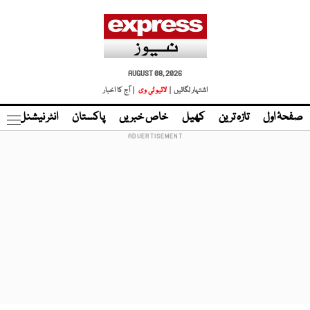
AUGUST 08, 2026
اشتہار لگائیں |
لائیو ٹی وی
| آج کا اخبار
صفحۂ اول
تازہ ترین
کھیل
خاص خبریں
پاکستان
انٹر نیشنل
ٹا