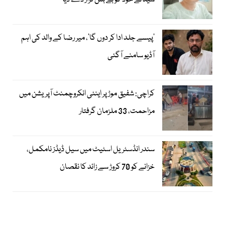
سید نے خود کو بے بس قرار دے دیا
’پیسے جلد ادا کر دوں گا‘، میر رضا کے والد کی اہم
آڈیو سامنے آگئی
کراچی: شفیق موڑ پر اینٹی انکروچمنٹ آپریشن میں
مزاحمت، 33 ملزمان گرفتار
سندر انڈسٹریل اسٹیٹ میں سیل ڈیڈز نامکمل،
خزانے کو 70 کروڑ سے زائد کا نقصان