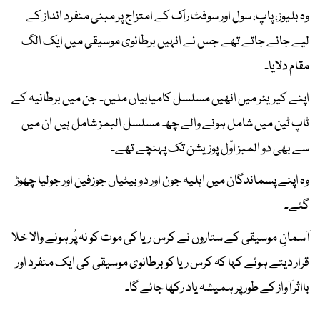
وہ بلیوز، پاپ، سول اور سوفٹ راک کے امتزاج پر مبنی منفرد انداز کے
لیے جانے جاتے تھے جس نے انہیں برطانوی موسیقی میں ایک الگ
مقام دلایا۔
اپنے کیریئر میں انھیں مسلسل کامیابیاں ملیں۔ جن میں برطانیہ کے
ٹاپ ٹین میں شامل ہونے والے چھ مسلسل البمز شامل ہیں ان میں
سے بھی دو المبز اوّل پوزیشن تک پہنچے تھے۔
وہ اپنے پسماندگان میں اہلیہ جون اور دو بیٹیاں جوزفین اور جولیا چھوڑ
گئے۔
آسمانِ موسیقی کے ستاروں نے کرس ریا کی موت کو نہ پُر ہونے والا خلا
قرار دیتے ہوئے کہا کہ کرس ریا کو برطانوی موسیقی کی ایک منفرد اور
بااثر آواز کے طور پر ہمیشہ یاد رکھا جائے گا۔