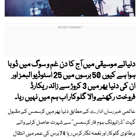
دنیائے موسیقی میں آج کا دن غم و سوگ میں ڈوبا
ہوا ہے کیوں 50 برسوں میں 25 اسٹوڈیو البمز اور
ان کی دنیا بھر میں 3 کروڑ سے زائد ریکارڈ
فروخت رکھنے والا گلوکار اب ہم میں نہیں رہا۔
عالمی خبر رساں ادارے کے مطابق دنیا بھر میں کرسمس کے مقبول
گیت ’’ڈرائیونگ ہوم فار کرسمس‘‘ سے شہرت حاصل کرنے والے
برطانوی گلوکار اور نغمہ نگار کرس ریا 74 برس کی عمر میں انتقال