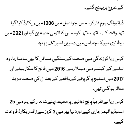
کے عروج پر پہنچ گئے۔
ڈرائیونگ ہوم فار کرسمس، جو اصل میں 1986 میں ریکارڈ کیا گیا
تھا، وقت کے ساتھ ساتھ کرسمس کا لازمی حصہ بن گیا اور 2021 میں
برطانوی میوزک چارٹس میں دسویں نمبر تک پہنچا۔
کرس ریا کو زندگی میں صحت کے سنگین مسائل کا بھی سامنا رہا۔ وہ
لبلبے کے کینسر میں مبتلا رہے، 2016 میں فالج کا شکار ہوئے اور
2017 میں اسٹیج پر گر پڑنے کے واقعے کے بعد ان کی صحت مزید
متاثر ہو گئی تھی۔
کرس ریا نے تقریباً پانچ دہائیوں پر محیط اپنے شاندار کیریئر میں 25
اسٹوڈیو البمز جاری کیے اور دنیا بھر میں 3 کروڑ سے زائد ریکارڈ فروخت
کیے۔