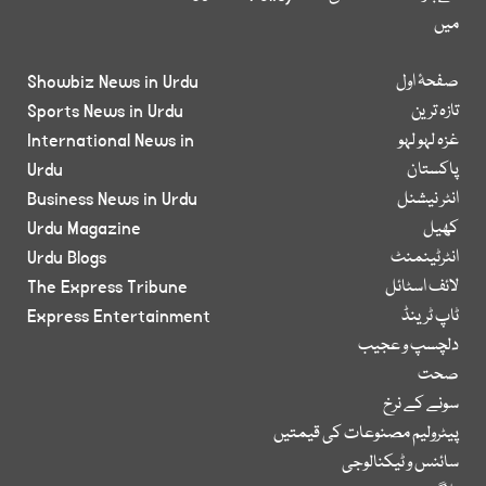
میں
صفحۂ اول
Showbiz News in Urdu
تازہ ترین
Sports News in Urdu
غزہ لہو لہو
International News in
پاکستان
Urdu
انٹر نیشنل
Business News in Urdu
کھیل
Urdu Magazine
انٹرٹینمنٹ
Urdu Blogs
لائف اسٹائل
The Express Tribune
ٹاپ ٹرینڈ
Express Entertainment
دلچسپ و عجیب
صحت
سونے کے نرخ
پیٹرولیم مصنوعات کی قیمتیں
سائنس و ٹیکنالوجی