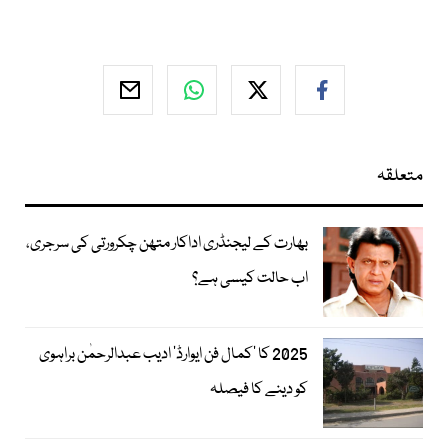
متعلقہ
بھارت کے لیجنڈری اداکار متھن چکرورتی کی سرجری،
اب حالت کیسی ہے؟
2025 کا ’کمال فن ایوارڈ‘ ادیب عبدالرحمٰن براہوی
کو دینے کا فیصلہ