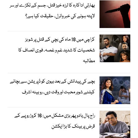
بھارتی اداکارہ کا لرزہ خیز قتل، جسم کے ٹکڑے اور سر
لاپتہ ہونے کی خبر وائرل، حقیقت کیا ہے؟
کراچی میں 18 ماہ کی بچی کے قتل پر شوبز
شخصیات کا شدید غم و غصہ، فوری انصاف کا
مطالبہ
بچے کی پیدائش کے بعد بیوی کو ڈپریشن سے بچانے
کیلئے شوہر محبت اور وقت دیں، روبینہ اشرف
راج پال یادو پھر بڑی مشکل میں: 16 کروڑ روپے کے
قرض پر بینک کا بڑا ایکشن