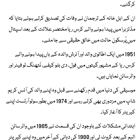
کرگئے۔
ان کے اہل خانہ کے ترجمان نے وفات کی تصدیق کرتے ہوئے بتایا کہ
مڈلزبرا میں پیدا ہونے والے کرس ریا مختصر علالت کے بعد اسپتال
میں پُرسکون حالت میں خالق حقیقی سے جا ملے۔
1951 میں ایک اطالوی والد اور آئرش والدہ کے ہاں پیدا ہونے والے
کرس ریا کے مشہور گیتوں میں فول، دی بلو کیفے، نَتھنگ ٹو فیئر اور
واٹر سائن نمایاں ہیں۔
موسیقی کی دنیا میں قدم رکھنے سے قبل وہ اپنے والد کی آئس کریم
شاپ میں مزدوری بھی کرتے رہے اور 1974 میں بطور سولو آرٹسٹ اپنے
کیریئر کا آغاز کیا۔
ابتدائی مشکلات کے باوجود ان کی قسمت نے 1985 میں واٹر سائن
البم کے بعد کروٹ لی اور 1980 کی دہائی کے آخر میں وہ اپنے کیریئر