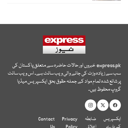
express.pk
خبروں اور حالات حاضرہ سے متعلق پاکستان کی
سب سے زیادہ وزٹ کی جانے والی ویب سائٹ ہے۔ اس ویب سائٹ
پر شائع شدہ تمام مواد کے جملہ حقوق بحق ایکسپریس میڈیا
گروپ محفوظ ہیں۔
ایکسپریس
ضابطہ
Privacy
Contact
کے بارے
اخلاق
Policy
Us