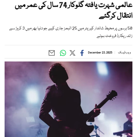
عالمی شہرت یافتہ گلوکار 74 سال کی عمر میں
انتقال کرگئے
50 برسوں پر محیط شاندار کیریئر میں 25 البمز جاری کیے جو دنیا بھر میں 3 کروڑ سے
زائد ریکارڈ فروخت ہوئے
ویب ڈیسک
December 23, 2025