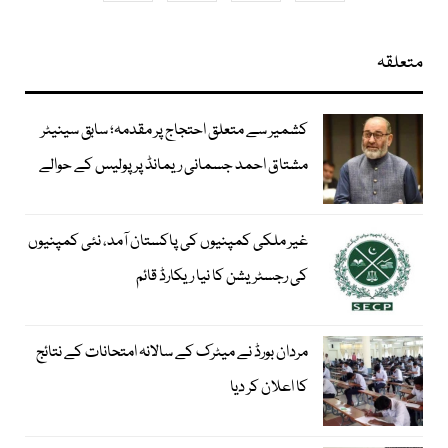
متعلقہ
کشمیر سے متعلق احتجاج پر مقدمہ؛ سابق سینیٹر
مشتاق احمد جسمانی ریمانڈ پر پولیس کے حوالے
غیر ملکی کمپنیوں کی پاکستان آمد، نئی کمپنیوں
کی رجسٹریشن کا نیا ریکارڈ قائم
مردان بورڈ نے میٹرک کے سالانہ امتحانات کے نتائج
کا اعلان کر دیا