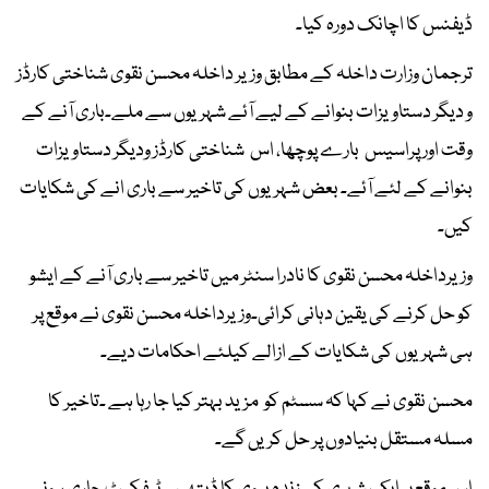
ڈیفنس کا اچانک دورہ کیا۔
ترجمان وزارت داخلہ کے مطابق وزیر داخلہ محسن نقوی شناختی کارڈز
و دیگر دستاویزات بنوانے کے لیے آئے شہریوں سے ملے۔باری آنے کے
وقت اور پراسیس بارے پوچھا، اس شناختی کارڈز ودیگر دستاویزات
بنوانے کے لئے آئے۔ بعض شہریوں کی تاخیر سے باری انے کی شکایات
کیں۔
وزیرداخلہ محسن نقوی کا نادرا سنٹر میں تاخیر سے باری آنے کے ایشو
کو حل کرنے کی یقین دہانی کرائی۔وزیرداخلہ محسن نقوی نے موقع پر
ہی شہریوں کی شکایات کے ازالے کیلئے احکامات دیے۔
محسن نقوی نے کہا کہ سسٹم کو مزید بہتر کیا جا رہا ہے ۔تاخیر کا
مسلہ مستقل بنیادوں پر حل کریں گے۔