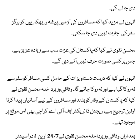
دی جائے گی۔
انہوں نے مزید کہا کہ مسافروں کی آڑ میں پیشہ ور بھکاریوں کو ہرگز
سفر کی اجازت نہیں دی جا سکتی۔
محسن نقوی نے کہا کہ پاکستان کی عزت سب سے زیادہ عزیز ہے،
جس پر کسی صورت حرف نہیں آنے دیں گے۔
انہوں نے کہا کہ درست دستاویزات کے حامل کسی مسافر کو سفر سے
نہ روکا گیا ہے اور نہ روکا جائے گا۔ وفاقی وزیرداخلہ محسن نقوی نے
کہا کہ پاکستان کے وقار کو بلند اور مسافروں کے لیے آسانیاں پیدا کرنا
اولین ترجیح ہے، ریجنل ڈائریکٹر ایف آئی اے کراچی بھی اس موقع پر
موجود تھے۔
بعد ازاں وفاقی وزیرداخلہ محسن نقوی نے24/7 اوپن نادرا سینٹر