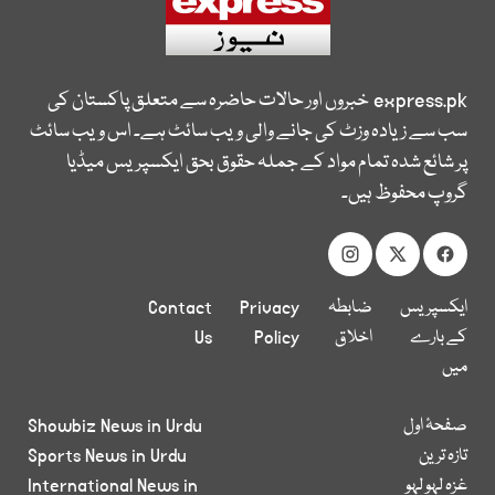
express.pk
خبروں اور حالات حاضرہ سے متعلق پاکستان کی
سب سے زیادہ وزٹ کی جانے والی ویب سائٹ ہے۔ اس ویب سائٹ
پر شائع شدہ تمام مواد کے جملہ حقوق بحق ایکسپریس میڈیا
گروپ محفوظ ہیں۔
ایکسپریس
ضابطہ
Privacy
Contact
کے بارے
اخلاق
Policy
Us
میں
صفحۂ اول
Showbiz News in Urdu
تازہ ترین
Sports News in Urdu
غزہ لہو لہو
International News in