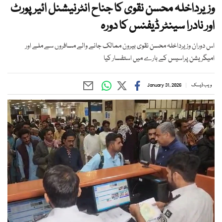
وزیرداخلہ محسن نقوی کا جناح انٹرنیشنل ائیرپورٹ
اور نادرا سینٹر ڈیفنس کا دورہ
اس دوران وزیرداخلہ محسن نقوی بیرون ممالک جانے والے مسافروں سے ملے اور
امیگریشن پراسیس کے بارے میں استفسار کیا
ویب ڈیسک
January 31, 2026