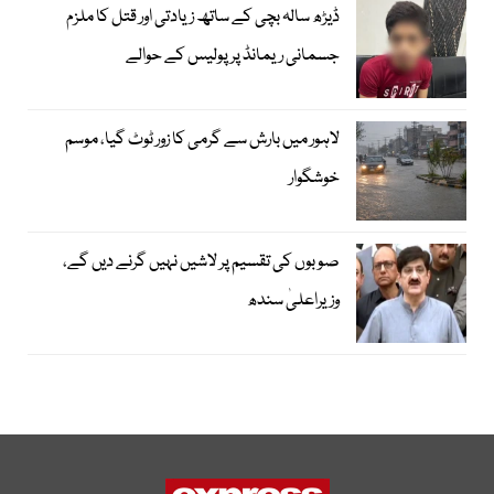
ڈیڑھ سالہ بچی کے ساتھ زیادتی اور قتل کا ملزم
جسمانی ریمانڈ پر پولیس کے حوالے
لاہور میں بارش سے گرمی کا زور ٹوٹ گیا، موسم
خوشگوار
صوبوں کی تقسیم پر لاشیں نہیں گرنے دیں گے،
وزیراعلیٰ سندھ