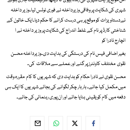
اس موقع پر ایک شہری کی زندہ بیوی کا ڈیتھ سرٹیفکیٹ جاری ہونے
شہری کی شکایت پر وفاقی وزیرداخلہ نے فوری نوٹس لیا۔وزیر داخلہ
نےدستاویزات کو موقع پر ہی درست کرانے کا حکم دیا۔ایک خاتون کے
شناختی کارڈ پر نام کے غلط اندراج کی شکایت پر وزیر داخلہ نے ا
انچارج نادرا کو
بغیر اضافی فیس نام کی درستگی کی ہدایت دی۔وزیرداخلہ محسن
نقوی مختلف کاونٹرز پر گئے اور عملے سے ملاقات کی۔
محسن نقوی نے نادرا حکام کو ہدایت دی کہ شہریوں کا کام مقررہ وقت
میں مکمل کیا جائے۔ بار بار چکر لگوانے کی بجائے شہریوں کا ایک ہی
دفعہ میں کام کو یقینی بنایا جائے اور ان پوری رہنمائی کی جائے۔