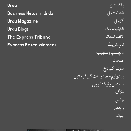
پاکستان
Urdu
انٹر نیشنل
Business News in Urdu
کھیل
Urdu Magazine
انٹرٹینمنٹ
Urdu Blogs
لائف اسٹائل
The Express Tribune
ٹاپ ٹرینڈ
Express Entertainment
دلچسپ و عجیب
صحت
سونے کے نرخ
پیٹرولیم مصنوعات کی قیمتیں
سائنس و ٹیکنالوجی
بلاگ
بزنس
ویڈیوز
جرائم