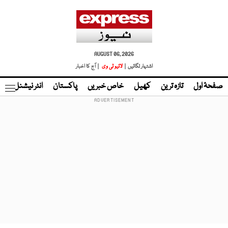
AUGUST 06, 2026
اشتہار لگائیں |
لائیو ٹی وی
| آج کا اخبار
صفحۂ اول
تازہ ترین
کھیل
خاص خبریں
پاکستان
انٹر نیشنل
ٹا