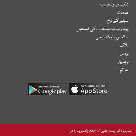
دلچسپ و عجیب
صحت
سونے کے نرخ
پیٹرولیم مصنوعات کی قیمتیں
سائنس و ٹیکنالوجی
بلاگ
بزنس
ویڈیوز
جرائم
تمام مواد کے جملہ حقوق © 2026 ایکسپریس اردو