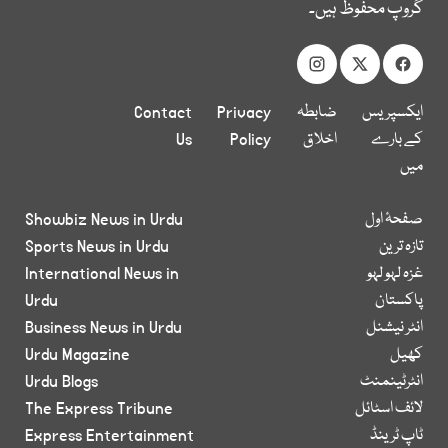
گروپ محفوظ ہیں۔
ایکسپریس
ضابطہ
Privacy
Contact
کے بارے
اخلاق
Policy
Us
میں
صفحۂ اول
Showbiz News in Urdu
تازہ ترین
Sports News in Urdu
غزہ لہو لہو
International News in
پاکستان
Urdu
انٹر نیشنل
Business News in Urdu
کھیل
Urdu Magazine
انٹرٹینمنٹ
Urdu Blogs
لائف اسٹائل
The Express Tribune
ٹاپ ٹرینڈ
Express Entertainment