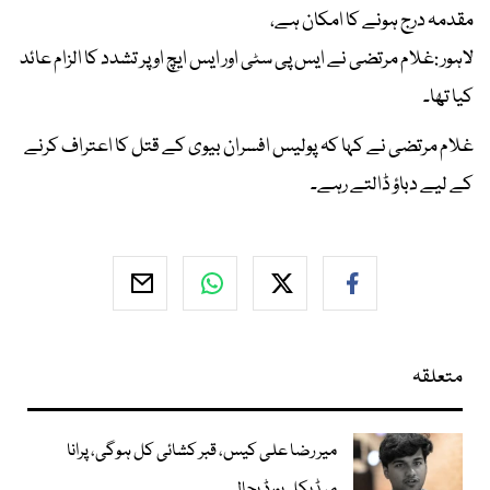
مقدمہ درج ہونے کا امکان ہے،
لاہور :غلام مرتضی نے ایس پی سٹی اور ایس ایچ او پر تشدد کا الزام عائد
کیا تھا۔
غلام مرتضی نے کہا کہ پولیس افسران بیوی کے قتل کا اعتراف کرنے
کے لیے دباؤ ڈالتے رہے۔
متعلقہ
میر رضا علی کیس، قبر کشائی کل ہوگی، پرانا