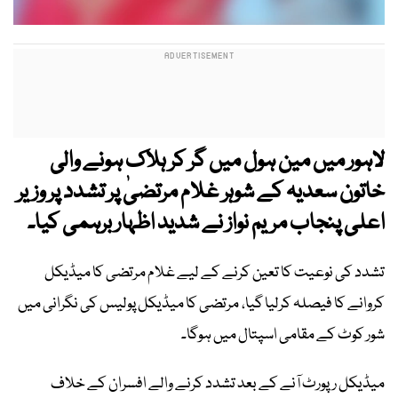
لاہور میں مین ہول میں گر کر ہلاک ہونے والی
خاتون سعدیہ کے شوہر غلام مرتضیٰ پر تشدد پر وزیر
اعلی پنجاب مریم نواز نے شدید اظہار برہمی کیا۔
تشدد کی نوعیت کا تعین کرنے کے لیے غلام مرتضی کا میڈیکل
کروانے کا فیصلہ کرلیا گیا، مرتضی کا میڈیکل پولیس کی نگرانی میں
شور کوٹ کے مقامی اسپتال میں ہوگا۔
میڈیکل رپورٹ آنے کے بعد تشدد کرنے والے افسران کے خلاف