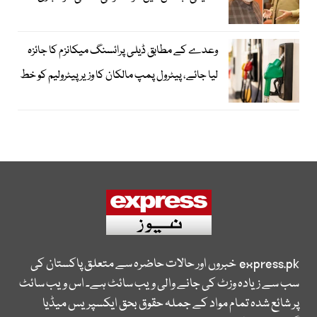
وعدے کے مطابق ڈیلی پرائسنگ میکانزم کا جائزہ
لیا جائے، پیٹرول پمپ مالکان کا وزیرپیٹرولیم کو خط
express.pk
خبروں اور حالات حاضرہ سے متعلق پاکستان کی
سب سے زیادہ وزٹ کی جانے والی ویب سائٹ ہے۔ اس ویب سائٹ
پر شائع شدہ تمام مواد کے جملہ حقوق بحق ایکسپریس میڈیا