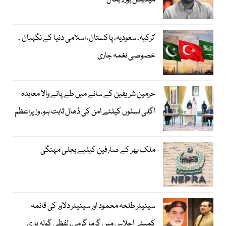
میڈیکل بورڈ بحال
‘ترکیہ، سعودیہ، پاکستان، اسلامی دنیا کے نگہبان’،
خصوصی نغمہ جاری
حرمین شریفین کے سائے میں طے پانے والا معاہدہ
اگلی نسلوں کیلئے امن کی ڈھال ثابت ہو، وزیراعظم
ملک بھر کے صارفین کیلیے بجلی مہنگی
سینیٹر طلحہ محمود اور سینیٹر دلاور کی قائمہ
کمیٹی اجلاس میں گرما گرمی، لفظی گولہ باری