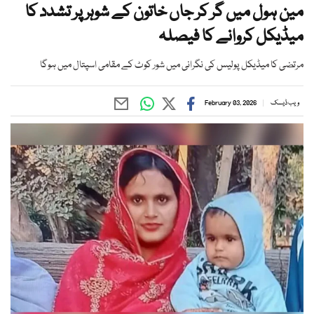
مین ہول میں گر کر جاں خاتون کے شوہر پر تشدد کا
میڈیکل کروانے کا فیصلہ
مرتضی کا میڈیکل پولیس کی نگرانی میں شور کوٹ کے مقامی اسپتال میں ہوگا
ویب ڈیسک
February 03, 2026