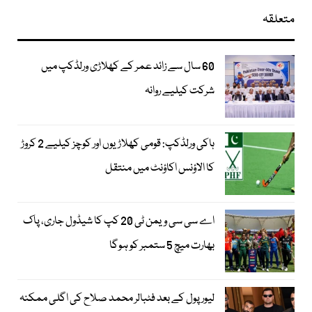
متعلقہ
60 سال سے زائد عمر کے کھلاڑی ورلڈکپ میں
شرکت کیلیے روانہ
ہاکی ورلڈکپ: قومی کھلاڑیوں اور کوچز کیلیے 2 کروڑ
کا الاؤنس اکاؤنٹ میں منتقل
اے سی سی ویمن ٹی 20 کپ کا شیڈول جاری، پاک
بھارت میچ 5 ستمبر کو ہوگا
لیور پول کے بعد فٹبالر محمد صلاح کی اگلی ممکنہ