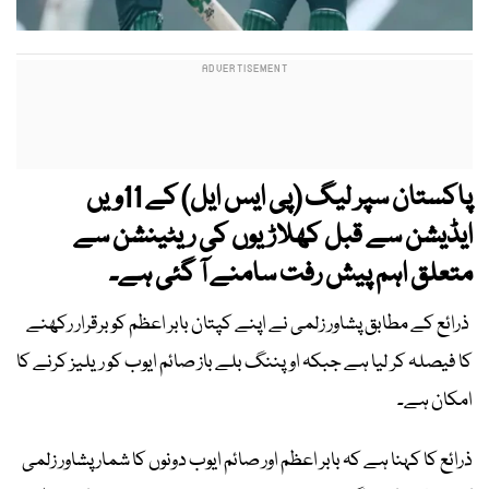
پاکستان سپر لیگ (پی ایس ایل) کے 11ویں
ایڈیشن سے قبل کھلاڑیوں کی ریٹینشن سے
متعلق اہم پیش رفت سامنے آ گئی ہے۔
ذرائع کے مطابق پشاور زلمی نے اپنے کپتان بابر اعظم کو برقرار رکھنے
کا فیصلہ کر لیا ہے جبکہ اوپننگ بلے باز صائم ایوب کو ریلیز کرنے کا
امکان ہے۔
ذرائع کا کہنا ہے کہ بابر اعظم اور صائم ایوب دونوں کا شمار پشاور زلمی