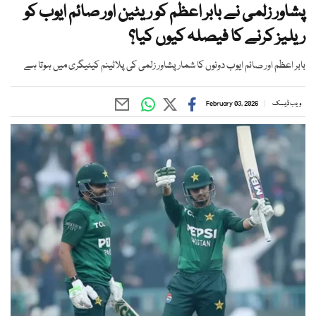
پشاور زلمی نے بابر اعظم کو ریٹین اور صائم ایوب کو
ریلیز کرنے کا فیصلہ کیوں کیا؟
بابر اعظم اور صائم ایوب دونوں کا شمار پشاور زلمی کی پلاٹینم کیٹیگری میں ہوتا ہے
ویب ڈیسک
February 03, 2026