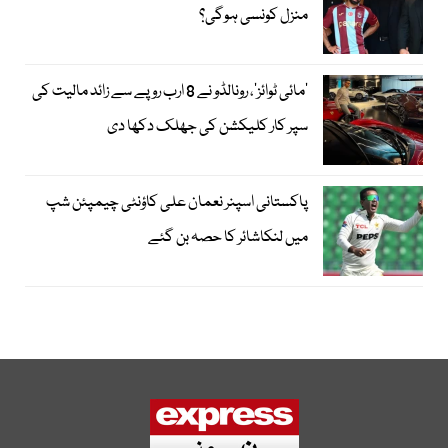
منزل کونسی ہوگی؟
’مائی ٹوائز‘، رونالڈو نے 8 ارب روپے سے زائد مالیت کی
سپر کار کلیکشن کی جھلک دکھا دی
پاکستانی اسپنر نعمان علی کاؤنٹی چیمپئن شپ
میں لنکاشائر کا حصہ بن گئے