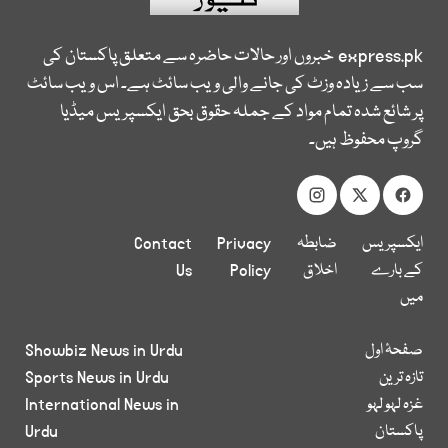
express.pk
خبروں اور حالات حاضرہ سے متعلق پاکستان کی
سب سے زیادہ وزٹ کی جانے والی ویب سائٹ ہے۔ اس ویب سائٹ
پر شائع شدہ تمام مواد کے جملہ حقوق بحق ایکسپریس میڈیا
گروپ محفوظ ہیں۔
ایکسپریس
ضابطہ
Privacy
Contact
کے بارے
اخلاق
Policy
Us
میں
صفحۂ اول
Showbiz News in Urdu
تازہ ترین
Sports News in Urdu
غزہ لہو لہو
International News in
پاکستان
Urdu