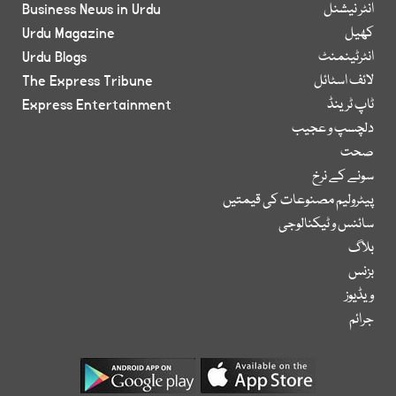
انٹر نیشنل
Business News in Urdu
کھیل
Urdu Magazine
انٹرٹینمنٹ
Urdu Blogs
لائف اسٹائل
The Express Tribune
ٹاپ ٹرینڈ
Express Entertainment
دلچسپ و عجیب
صحت
سونے کے نرخ
پیٹرولیم مصنوعات کی قیمتیں
سائنس و ٹیکنالوجی
بلاگ
بزنس
ویڈیوز
جرائم