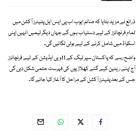
ذرائع نے مزید بتایا کہ صائم ایوب اب پی ایس ایل پلیئرز آکشن میں
تمام فرنچائزز کے لیے دستیاب ہوں گے جہاں دیگر ٹیمیں انہیں اپنی
اسکواڈ میں شامل کرنے کے لیے بولی لگائیں گی۔
واضح رہے کہ پاکستان سپر لیگ کے 11ویں ایڈیشن کے لیے فرنچائزز
آج اپنے ریٹین کیے گئے کھلاڑیوں کی فہرست حتمی شکل دیں گی
جس کے بعد پلیئرز آکشن کے مراحل کا آغاز کیا جائے گا۔