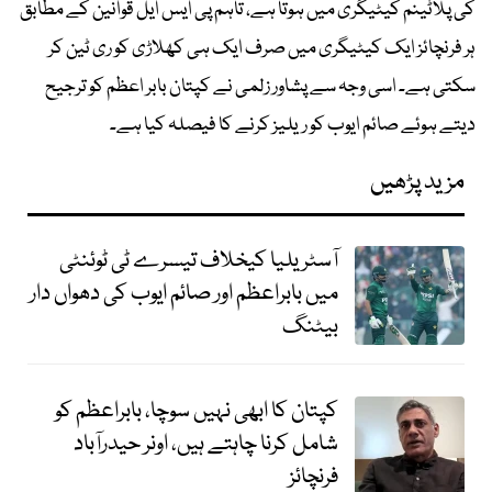
کی پلاٹینم کیٹیگری میں ہوتا ہے، تاہم پی ایس ایل قوانین کے مطابق
ہر فرنچائز ایک کیٹیگری میں صرف ایک ہی کھلاڑی کو ری ٹین کر
سکتی ہے۔ اسی وجہ سے پشاور زلمی نے کپتان بابر اعظم کو ترجیح
دیتے ہوئے صائم ایوب کو ریلیز کرنے کا فیصلہ کیا ہے۔
مزید پڑھیں
آسٹریلیا کیخلاف تیسرے ٹی ٹوئنٹی
میں بابراعظم اور صائم ایوب کی دھواں دار
بیٹنگ
کپتان کا ابھی نہیں سوچا، بابراعظم کو
شامل کرنا چاہتے ہیں، اونر حیدرآباد
فرنچائز