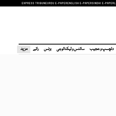
EXPRESS TRIBUNE
URDU E-PAPER
ENGLISH E-PAPER
SINDHI E-PAPER
L
دلچسپ و عجیب
سائنس و ٹیکنالوجی
بزنس
رائے
مزید