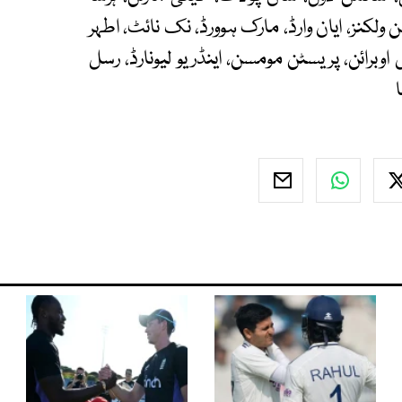
 ولکنز، ایان وارڈ، مارک ہوورڈ، نک نائٹ، اطہر
اوبرائن، پریسٹن مومسن، اینڈریو لیونارڈ، رسل