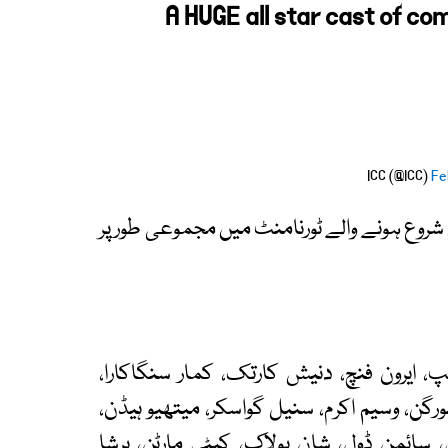
A HUGE all star cast of c
Fe
نکا میں شروع ہونے والے ٹورنامنٹ میں مجموعی طور پر
، ایرون فنچ، دنیش کارتک، کمار سنگاکارا،
مورگن، وسیم اکرم، سنیل گواسکر، میتھیو ہیڈن،
س، سائمن ڈول، شان پولاک، کیٹی مارٹن، ہرشا