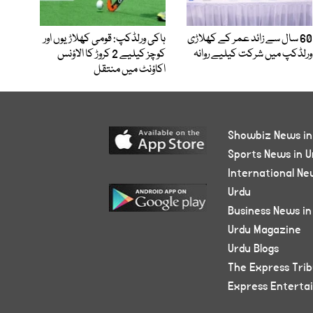
60 سال سے زائد عمر کے کھلاڑی
ہاکی ورلڈکپ: قومی کھلاڑیوں اور
ورلڈکپ میں شرکت کیلیے روانہ
کوچز کیلیے 2 کروڑ کا الاؤنس
اکاؤنٹ میں منتقل
Showbiz News in
Sports News in U
International Ne
Urdu
Business News in
Urdu Magazine
Urdu Blogs
The Express Tri
Express Enterta