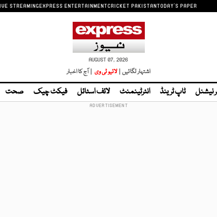
IVE STREAMING
EXPRESS ENTERTAINMENT
CRICKET PAKISTAN
TODAY'S PAPER
AUGUST 07, 2026
اشتہار لگائیں |
لائیو ٹی وی
| آج کا اخبار
ر نیشنل
ٹاپ ٹرینڈ
انٹرٹینمنٹ
لائف اسٹائل
فیکٹ چیک
صحت