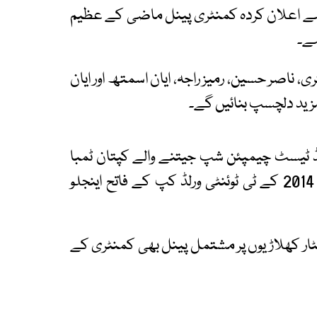
ے اعلان کردہ کمنٹری پینل ماضی کے عظیم
ہے۔
ناصر حسین، رمیز راجہ، ایان اسمتھ اور ایان
مزید دلچسپ بنائیں گے۔
لڈ ٹیسٹ چیمپئن شپ جیتنے والے کپتان ٹمبا
باووما بھی کمنٹری پینل کا حصہ ہوں گے جبکہ 2014 کے ٹی ٹوئنٹی ورلڈ کپ کے فاتح اینجلو
سٹار کھلاڑیوں پر مشتمل پینل بھی کمنٹری کے