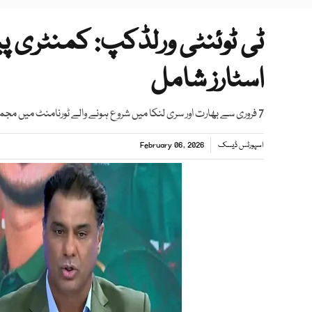
ٹی ٹوئنٹی ورلڈکپ: کمنٹری پی
اسٹارز شامل
7 فروری سے بھارت اور سری لنکا میں شروع ہونے والے ٹورنامنٹ میں مجموعی طور پر 55 میچز کھیلے جائیں گے
اسپورٹس ڈیسک
February 06, 2026