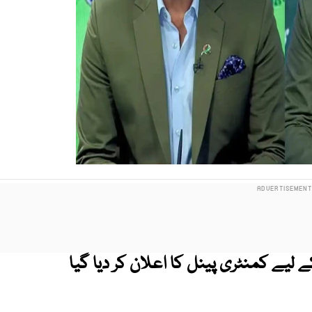
سی سی مینز ٹی ٹوئنٹی ورلڈ کپ 2026 کے لیے کمنٹری پینل کا اعلان کر دیا گیا