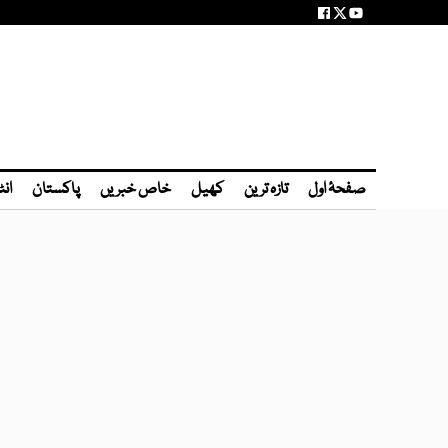
صفحۂ اول
تازہ ترین
کھیل
خاص خبریں
پاکستان
انٹ