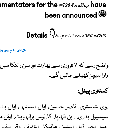
ommentators for the
have
#T20WorldCup
been announced 🤩
Details 👇
https://t.co/k39fLeK7VC
bruary 6, 2026
— ICC (@ICC)
واضح رہے کہ 7 فروری سے بھارت اور سری ل
55 میچز کھیلے جائیں گے۔
کمنٹری پینل:
روی شاستری، ناصر حسین، ایان اسمتھ، ایان بشپ
سیمیول بدری، رابن اتھاپا، کارلوس براتھویٹ، اوئن 
رمیز راجہ، ڈیل اسٹین، مائیکل ایتھرٹن، وقار یون