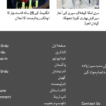
سری لنکا کیخلاف سیریز کے آغاز
انگلینڈ کے 25 سالہ فاسٹ بولر کا
سے قبل بھارت کو بڑا دھچکا،
اچانک ریٹائرمنٹ کا اعلان
کپتان انجرڈ
صفحۂ اول
 Urdu
تازہ ترین
rdu
غزہ لہو لہو
ws in
پاکستان
کی سب سے زیادہ
انٹر نیشنل
 Urdu
 تمام مواد کے
کھیل
انٹرٹینمنٹ
لائف اسٹائل
bune
ٹاپ ٹرینڈ
inment
دلچسپ و عجیب
Contact Us