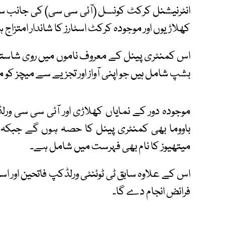
انٹرنیشنل کرکٹ کونسل (آئی سی سی) کی جانب س
کھلاڑیوں اور موجودہ کرکٹ اسٹارز کا شاندار امتزاج 
اس کمنٹری پینل کے معروف ناموں میں روی شاستری، 
بشپ شامل ہیں جو اپنی آواز اور تجزیے سے میچز کو 
موجودہ دور کے نمایاں کھلاڑی اور آئی سی سی ور
میتھیوز کا نام بھی فہرست میں شامل ہے۔
اس کے علاوہ سابق ٹی ٹوئنٹی ورلڈکپ فاتحین اور ا
فرائض انجام دے گا۔