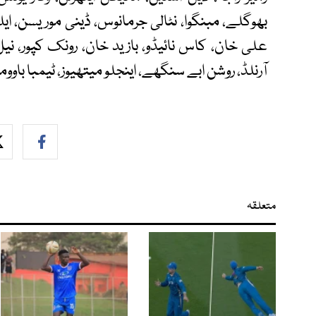
بھوگلے، مبنگوا، نٹالی جرمانوس، ڈینی موریسن، ایلن
علی خان، کاس نائیڈو، بازید خان، رونک کپور، نیل 
آرنلڈ، روشن ابے سنگھے، اینجلو میتھیوز، ٹیمبا باووما
متعلقہ