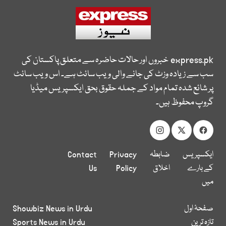
express.pk
خبروں اور حالات حاضرہ سے متعلق پاکستان کی
سب سے زیادہ وزٹ کی جانے والی ویب سائٹ ہے۔ اس ویب سائٹ
پر شائع شدہ تمام مواد کے جملہ حقوق بحق ایکسپریس میڈیا
گروپ محفوظ ہیں۔
ایکسپریس
ضابطہ
Privacy
Contact
کے بارے
اخلاق
Policy
Us
میں
صفحۂ اول
Showbiz News in Urdu
تازہ ترین
Sports News in Urdu