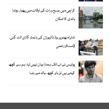
کراچی میں صبح و رات کے اوقات میں پھوار، بوندا
باندی کا امکان
شاہراہ بھٹو پر روڈ ڈائیورژن کے باعث گاڑی الٹ گئی،
3مسافر زخمی
پولیس نے اب تک ہمارا بیان نہیں لیا، ہم سے کچھ
کہتے ہیں اور باہر کچھ، والد میر رضا