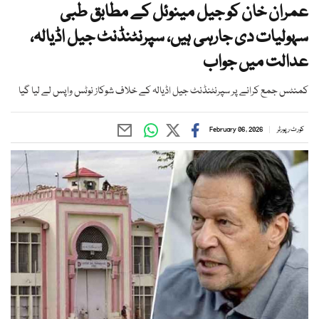
عمران خان کو جیل مینوئل کے مطابق طبی
سہولیات دی جارہی ہیں، سپرنٹنڈنٹ جیل اڈیالہ،
عدالت میں جواب
کمنٹس جمع کرانے پر سپرنٹنڈنٹ جیل اڈیالہ کے خلاف شوکاز نوٹس واپس لے لیا گیا
کورٹ رپورٹر
February 06, 2026