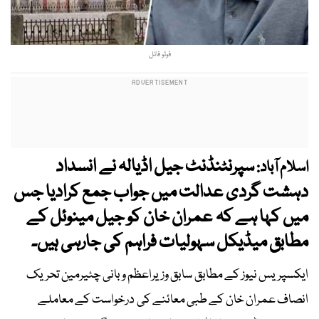
فوٹو فائل
سپرنٹنڈنٹ جیل اڈیالہ نے انسداد
اسلام آباد:
دہشت گردی عدالت میں جواب جمع کرادیا جس
میں کہا ہے کہ عمران خان کو جیل مینوئل کے
مطابق میڈیکل سہولیات فراہم کی جارہی ہیں۔
ایکسپریس نیوز کے مطابق سابق وزیراعظم و بانی چئیرمین تحریک
انصاف عمران خان کے طبی معائنے کی درخواست کے معاملے