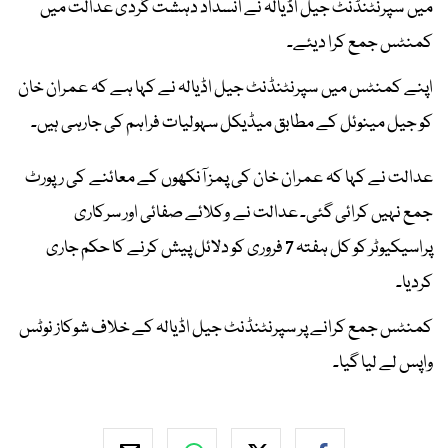
میں سپرنٹنڈنٹ جیل اڈیالہ نے انسداد دہشت گردی عدالت میں
کمنٹس جمع کرا دیئے۔
اپنے کمنٹس میں سپرنٹنڈنٹ جیل اڈیالہ نے کہا ہے کہ عمران خان
کو جیل مینوئل کے مطابق میڈیکل سہولیات فراہم کی جارہی ہیں۔
عدالت نے کہا کہ عمران خان کی پمز آنکھوں کے معائنے کی رپورٹ
جمع نہیں کرائی گئی۔ عدالت نے وکلائے صفائی اور سرکاری
پراسیکیوٹر کو کل ہفتہ 7 فروری کو دلائل پیش کرنے کا حکم جاری
کردیا۔
کمنٹس جمع کرانے پر سپرنٹنڈنٹ جیل اڈیالہ کے خلاف شوکاز نوٹس
واپس لے لیا گیا۔