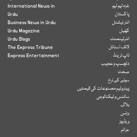
غزہ لہو لہو
International News in
پاکستان
Urdu
انٹر نیشنل
Business News in Urdu
کھیل
Urdu Magazine
انٹرٹینمنٹ
Urdu Blogs
لائف اسٹائل
The Express Tribune
ٹاپ ٹرینڈ
Express Entertainment
دلچسپ و عجیب
صحت
سونے کے نرخ
پیٹرولیم مصنوعات کی قیمتیں
سائنس و ٹیکنالوجی
بلاگ
بزنس
ویڈیوز
جرائم