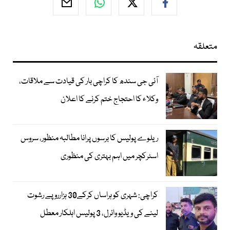
متعلقہ
آئی جی سندھ کا کراچی بار کی قیادت سے ملاقات،
وکلاء کا احتجاج ختم کرنے کا اعلان
ریلوے پولیس کا برسوں پرانا مطالبہ منظور، سروس
اسٹرکچر میں اہم بہتری کی منظوری
کراچی: شہری کو ہراساں کرکے30 ہزارروپے رشوت
لینے کی ویڈیو وائرل، 3 پولیس اہلکار معطل