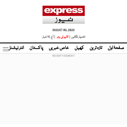
AUGUST 06, 2026
اشتہار لگائیں |
لائیو ٹی وی
| آج کا اخبار
صفحۂ اول
تازہ ترین
کھیل
خاص خبریں
پاکستان
انٹر نیشنل
ٹا