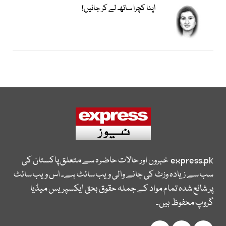
اپنا کچرا ساتھ لے کر جائیں!
express.pk
خبروں اور حالات حاضرہ سے متعلق پاکستان کی
سب سے زیادہ وزٹ کی جانے والی ویب سائٹ ہے۔ اس ویب سائٹ
پر شائع شدہ تمام مواد کے جملہ حقوق بحق ایکسپریس میڈیا
گروپ محفوظ ہیں۔