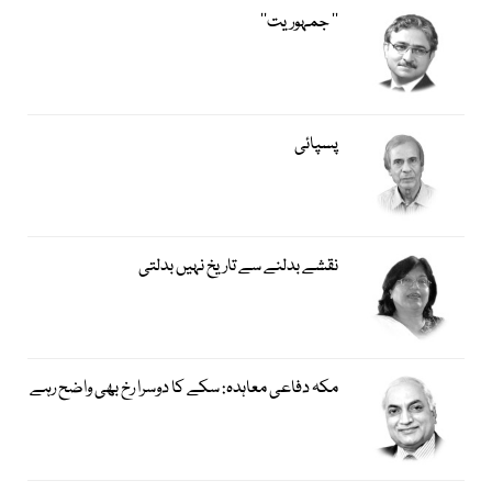
’’ جمہوریت‘‘
پسپائی
نقشے بدلنے سے تاریخ نہیں بدلتی
مکہ دفاعی معاہدہ: سکے کا دوسرا رخ بھی واضح رہے