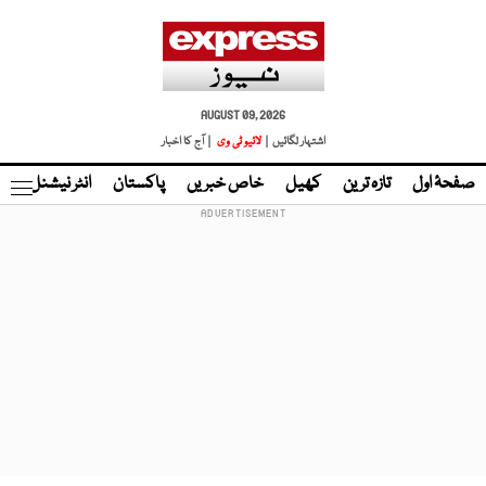
AUGUST 09, 2026
اشتہار لگائیں |
لائیو ٹی وی
| آج کا اخبار
صفحۂ اول
تازہ ترین
کھیل
خاص خبریں
پاکستان
انٹر نیشنل
ٹا