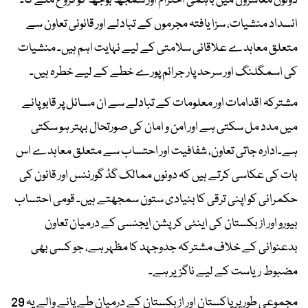
دونوں معاشروں میں باہمی احترام اور سمجھ بوجھ کو فروغ ملے گا۔
انسداد منشیات، سزا یافتہ مجرموں کے تبادلے اور قانونی تعاون سے
متعلق معاہدے علاقائی سلامتی کے لیے نہایت اہم ہیں۔ منشیات
کی اسمگلنگ اور سرحد پار جرائم پورے خطے کے لیے خطرہ ہیں۔
مشترکہ اقدامات اور معلومات کے تبادلے سے ان مسائل پر قابو پانے
میں مدد مل سکتی ہے اور امن و امان کی صورتحال بہتر ہو سکتی
ہے۔ادارہ جاتی تعاون، شفافیت اور احتساب سے متعلق معاہدے اس
بات کی عکاسی کرتے ہیں کہ دونوں ممالک گڈ گورننس اور قانون کی
حکمرانی کو اپنی ترقی کا بنیادی ستون سمجھتے ہیں۔ قومی احتساب
بیورو اور ازبکستان کی اینٹی کرپشن ایجنسی کے درمیان تعاون
بدعنوانی کے خلاف مشترکہ جدوجہد کا مظہر ہے، جو کسی بھی
مضبوط ریاست کے لیے ناگزیر ہے۔
مجموعی طور پر پاکستان اور ازبکستان کے درمیان طے پانے والے یہ 29