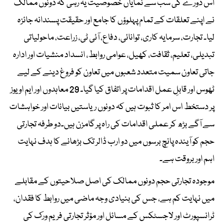
اس دورے کی سب سے نمایاں خصوصیت یہ رہی کہ دونوں ممالک
نے اپنے تعلقات کے تمام پہلوؤں کا جامع اور حقیقت پسندانہ جائزہ
لیا۔ تجارت، سرمایہ کاری، توانائی، دفاع، آئی ٹی، زراعت، ماحولیاتی
تبدیلی، تعلیم، ثقافت، کھیل، عوامی روابط، انسداد منشیات اور ادارہ
جاتی تعاون سمیت متعدد شعبوں میں تعاون کو فروغ دینے کے لیے
ٹھوس اور قابلِ عمل اقدامات پر اتفاق کیا گیا۔ 29 معاہدوں اور ایم او یوز
پر دستخط اس امر کا ثبوت ہیں کہ دونوں ریاستیں بیانات اور خواہشات
سے آگے بڑھ کر عملی اقدامات کی راہ پر گامزن ہیں۔دو طرفہ تجارتی
حجم کو آیندہ پانچ برسوں میں دو ارب ڈالر تک بڑھانے کا ہدف نہایت
اہم اور بروقت ہے۔
موجودہ تجارتی حجم دونوں ممالک کی اصل صلاحیتوں کے مقابلے
میں نہایت کم ہے، جس کی بنیادی وجہ ماضی میں روابط کا فقدان،
ٹرانسپورٹ اور لاجسٹکس کے مسائل اور مؤثر تجارتی فریم ورک کی