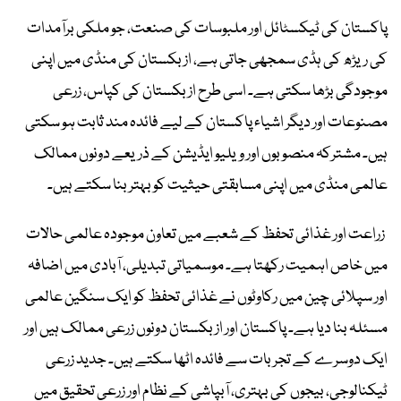
پاکستان کی ٹیکسٹائل اور ملبوسات کی صنعت، جو ملکی برآمدات
کی ریڑھ کی ہڈی سمجھی جاتی ہے، ازبکستان کی منڈی میں اپنی
موجودگی بڑھا سکتی ہے۔ اسی طرح ازبکستان کی کپاس، زرعی
مصنوعات اور دیگر اشیاء پاکستان کے لیے فائدہ مند ثابت ہو سکتی
ہیں۔ مشترکہ منصوبوں اور ویلیو ایڈیشن کے ذریعے دونوں ممالک
عالمی منڈی میں اپنی مسابقتی حیثیت کو بہتر بنا سکتے ہیں۔
زراعت اور غذائی تحفظ کے شعبے میں تعاون موجودہ عالمی حالات
میں خاص اہمیت رکھتا ہے۔ موسمیاتی تبدیلی، آبادی میں اضافہ
اور سپلائی چین میں رکاوٹوں نے غذائی تحفظ کو ایک سنگین عالمی
مسئلہ بنا دیا ہے۔ پاکستان اور ازبکستان دونوں زرعی ممالک ہیں اور
ایک دوسرے کے تجربات سے فائدہ اٹھا سکتے ہیں۔ جدید زرعی
ٹیکنالوجی، بیجوں کی بہتری، آبپاشی کے نظام اور زرعی تحقیق میں