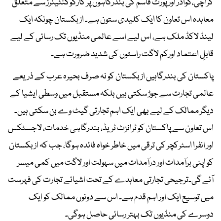
کراچی،گوادر اور پورٹ قاسم کی بندرگاہوں پر کارگوکنٹینرز سے متعلق
معاہدہ اس تعاون کا ایک کلیدی ستون ہے۔ ازبکستان چونکہ ایک
لینڈ لاکڈ ملک ہے، اس لیے اسے عالمی منڈیوں تک رسائی کے لیے
قابلِ اعتماد اورکم لاگت راستوں کی شدید ضرورت ہے۔
پاکستان کی بندرگاہیں ازبکستان کو نہ صرف بحیرہ عرب کے ذریعے
عالمی تجارت سے جوڑ سکتی ہیں بلکہ مستقبل میں وسطی ایشیا کے
دیگر ممالک کے لیے بھی ایک اہم تجارتی گیٹ وے بن سکتی ہیں۔
اس تعاون سے پاکستان کو ٹرانزٹ ٹریڈ، بندرگاہی خدمات، لاجسٹکس
اور انفرا اسٹرکچر کی ترقی میں خاطر خواہ فائدہ ہوگا، جب کہ ازبکستان
کو اپنی برآمدات اور درآمدات میں سہولت اور لاگت میں کمی میسر
آئے گی۔ترجیحی تجارتی معاہدے کے تحت اشیائے تجارت کی فہرست
میں توسیع ایک اور اہم قدم ہے۔ اس سے دونوں ممالک کو ایک
دوسرے کی منڈیوں تک بہتر رسائی حاصل ہوگی۔