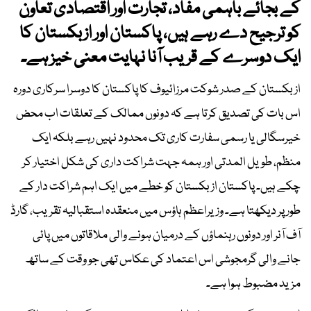
کے بجائے باہمی مفاد، تجارت اور اقتصادی تعاون
کو ترجیح دے رہے ہیں، پاکستان اور ازبکستان کا
ایک دوسرے کے قریب آنا نہایت معنی خیز ہے۔
ازبکستان کے صدر شوکت مرزائیوف کا پاکستان کا دوسرا سرکاری دورہ
اس بات کی تصدیق کرتا ہے کہ دونوں ممالک کے تعلقات اب محض
خیرسگالی یا رسمی سفارت کاری تک محدود نہیں رہے بلکہ ایک
منظم، طویل المدتی اور ہمہ جہت شراکت داری کی شکل اختیار کر
چکے ہیں۔ پاکستان ازبکستان کو خطے میں ایک اہم شراکت دار کے
طور پر دیکھتا ہے۔ وزیراعظم ہاؤس میں منعقدہ استقبالیہ تقریب، گارڈ
آف آنر اور دونوں رہنماؤں کے درمیان ہونے والی ملاقاتوں میں پائی
جانے والی گرمجوشی اس اعتماد کی عکاس تھی جو وقت کے ساتھ
مزید مضبوط ہوا ہے۔