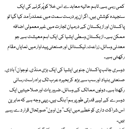
کمی رہی ہے، تاہم حالیہ معاہدے اس خلا کو پُرکرنے کی ایک
سنجیدہ کوشش ہیں، اگر ان پر درست سمت میں عملدرآمد کیا گیا تو
پاکستان اور ازبکستان کے درمیان تجارت میں غیر معمولی اضافہ
ممکن ہے۔ ازبکستان وسطی ایشیا کی ایک اہم معیشت ہے جو
معدنی وسائل، زراعت، ٹیکسٹائل اور صنعتی پیداوار میں نمایاں مقام
رکھتی ہے۔
دوسری جانب پاکستان جنوبی ایشیا کی ایک بڑی منڈی، نوجوان آبادی،
صنعتی بنیاد اور سب سے بڑھ کر بحیرہ عرب تک براہ راست رسائی
رکھتا ہے۔ دونوں ممالک کے وسائل، ضروریات اور صلاحیتیں ایک
دوسرے کے لیے قدرتی طور پر ہم آہنگ ہیں۔ یہی وجہ ہے کہ ماہرین
اس شراکت داری کو خطے میں ایک’’ ون او ون‘‘صورتحال قرار دے رہے
ہیں۔