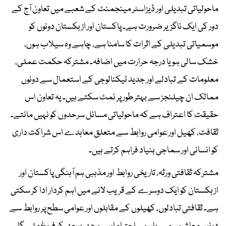
ماحولیاتی تبدیلی اور ڈیزاسٹر مینجمنٹ کے شعبے میں تعاون آج کے
دور کی ایک ناگزیر ضرورت ہے۔ پاکستان اور ازبکستان دونوں کو
موسمیاتی تبدیلی کے اثرات کا سامنا ہے، چاہے وہ سیلاب ہوں،
خشک سالی ہو یا درجہ حرارت میں اضافہ۔ مشترکہ حکمت عملی،
معلومات کے تبادلے اور جدید ٹیکنالوجی کے استعمال سے دونوں
ممالک ان چیلنجز سے بہتر طور پر نمٹ سکتے ہیں۔ یہ تعاون اس
حقیقت کا اعتراف ہے کہ ماحولیاتی مسائل سرحدوں کو نہیں مانتے۔
ثقافت، کھیل اور عوامی روابط سے متعلق معاہدے اس شراکت داری
کو انسانی اور سماجی بنیاد فراہم کرتے ہیں۔
مشترکہ ثقافتی ورثہ، تاریخی روابط اور مذہبی ہم آہنگی پاکستان اور
ازبکستان کو ایک دوسرے کے قریب لانے میں اہم کردار ادا کر سکتی
ہے۔ ثقافتی تبادلوں، کھیلوں کے مقابلوں اور عوامی سطح پر روابط سے