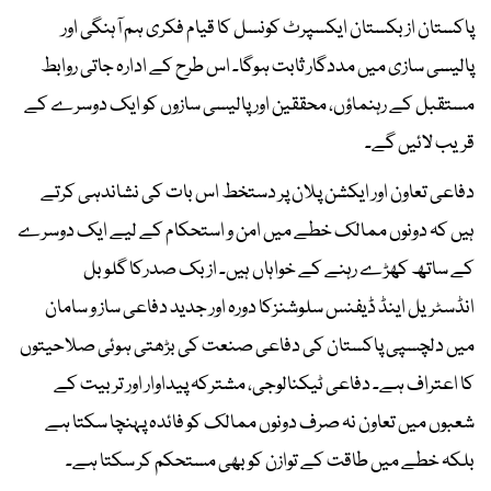
پاکستان ازبکستان ایکسپرٹ کونسل کا قیام فکری ہم آہنگی اور
پالیسی سازی میں مددگار ثابت ہوگا۔ اس طرح کے ادارہ جاتی روابط
مستقبل کے رہنماؤں، محققین اور پالیسی سازوں کو ایک دوسرے کے
قریب لائیں گے۔
دفاعی تعاون اور ایکشن پلان پر دستخط اس بات کی نشاندہی کرتے
ہیں کہ دونوں ممالک خطے میں امن و استحکام کے لیے ایک دوسرے
کے ساتھ کھڑے رہنے کے خواہاں ہیں۔ ازبک صدرکا گلوبل
انڈسٹریل اینڈ ڈیفنس سلوشنزکا دورہ اور جدید دفاعی ساز و سامان
میں دلچسپی پاکستان کی دفاعی صنعت کی بڑھتی ہوئی صلاحیتوں
کا اعتراف ہے۔ دفاعی ٹیکنالوجی، مشترکہ پیداوار اور تربیت کے
شعبوں میں تعاون نہ صرف دونوں ممالک کو فائدہ پہنچا سکتا ہے
بلکہ خطے میں طاقت کے توازن کو بھی مستحکم کر سکتا ہے۔