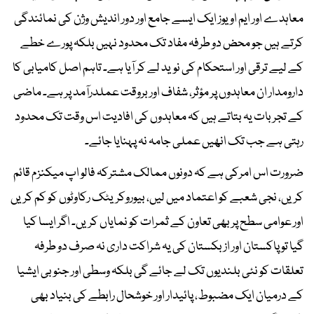
معاہدے اور ایم او یوز ایک ایسے جامع اور دور اندیش وژن کی نمائندگی
کرتے ہیں جو محض دو طرفہ مفاد تک محدود نہیں بلکہ پورے خطے
کے لیے ترقی اور استحکام کی نوید لے کر آیا ہے۔ تاہم اصل کامیابی کا
دارومدار ان معاہدوں پر مؤثر، شفاف اور بروقت عملدرآمد پر ہے۔ ماضی
کے تجربات یہ بتاتے ہیں کہ معاہدوں کی افادیت اس وقت تک محدود
رہتی ہے جب تک انھیں عملی جامہ نہ پہنایا جائے۔
ضرورت اس امرکی ہے کہ دونوں ممالک مشترکہ فالو اپ میکنزم قائم
کریں، نجی شعبے کو اعتماد میں لیں، بیوروکریٹک رکاوٹوں کو کم کریں
اور عوامی سطح پر بھی تعاون کے ثمرات کو نمایاں کریں۔ اگر ایسا کیا
گیا تو پاکستان اور ازبکستان کی یہ شراکت داری نہ صرف دو طرفہ
تعلقات کو نئی بلندیوں تک لے جائے گی بلکہ وسطی اور جنوبی ایشیا
کے درمیان ایک مضبوط، پائیدار اور خوشحال رابطے کی بنیاد بھی