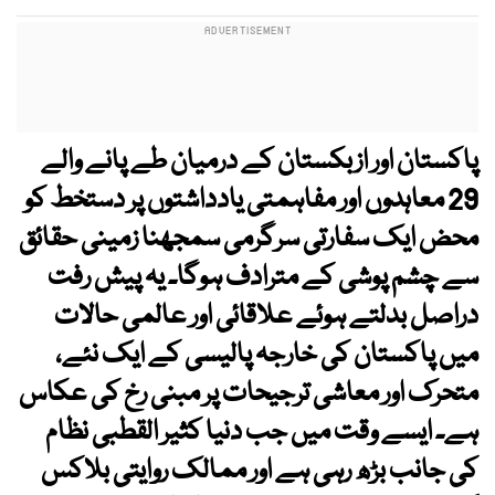
پاکستان اور ازبکستان کے درمیان طے پانے والے
29 معاہدوں اور مفاہمتی یادداشتوں پر دستخط کو
محض ایک سفارتی سرگرمی سمجھنا زمینی حقائق
سے چشم پوشی کے مترادف ہوگا۔ یہ پیش رفت
دراصل بدلتے ہوئے علاقائی اور عالمی حالات
میں پاکستان کی خارجہ پالیسی کے ایک نئے،
متحرک اور معاشی ترجیحات پر مبنی رخ کی عکاس
ہے۔ ایسے وقت میں جب دنیا کثیر القطبی نظام
کی جانب بڑھ رہی ہے اور ممالک روایتی بلاکس