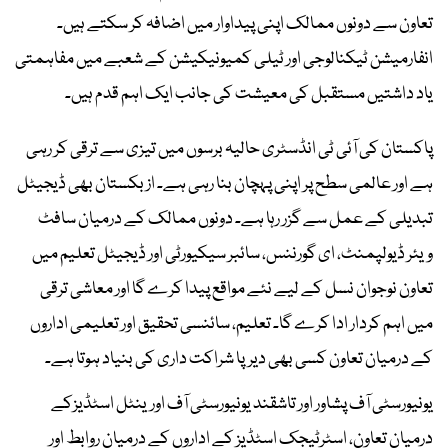
تعاون سے دونوں ممالک اپنی پیداوار میں اضافہ کر سکتے ہیں۔
انفارمیشن ٹیکنالوجی اور ٹیلی کمیونیکیشن کے شعبے میں مفاہمتی
یاد داشتیں مستقبل کی معیشت کی جانب ایک اہم قدم ہیں۔
پاکستان کی آئی ٹی انڈسٹری حالیہ برسوں میں تیزی سے ترقی کر رہی
ہے اور عالمی سطح پر اپنی پہچان بنا رہی ہے۔ ازبکستان بھی ڈیجیٹل
تبدیلی کے عمل سے گزر رہا ہے۔ دونوں ممالک کے درمیان سافٹ
ویئر ڈیولپمنٹ، ای گورننس، سائبر سیکیورٹی اور ڈیجیٹل تعلیم میں
تعاون نوجوان نسل کے لیے نئے مواقع پیدا کرے گا اور معاشی ترقی
میں اہم کردار ادا کرے گا۔ تعلیم، سائنسی تحقیق اور تعلیمی اداروں
کے درمیان تعاون کسی بھی دیرپا شراکت داری کی بنیاد ہوتا ہے۔
یونیورسٹی آف پشاور اور تاشقند یونیورسٹی آف اورینٹل اسٹڈیزکے
درمیان تعاون، اسٹرٹیجک اسٹڈیز کے اداروں کے درمیان روابط اور