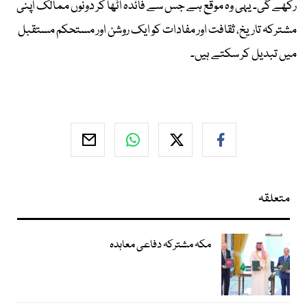
رکھے گی۔ یہی وہ موقع ہے جس سے فائدہ اٹھا کر دونوں ممالک اپنی
مشترکہ تاریخ، ثقافت اور مفادات کو ایک روشن اور مستحکم مستقبل
میں تبدیل کر سکتے ہیں۔
متعلقہ
مکہ مشترکہ دفاعی معاہدہ