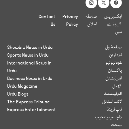
ایکسپریس
ضابطہ
Privacy
Contact
کے بارے
اخلاق
Policy
Us
میں
صفحۂ اول
Showbiz News in Urdu
تازہ ترین
Sports News in Urdu
غزہ لہو لہو
International News in
پاکستان
Urdu
انٹر نیشنل
Business News in Urdu
کھیل
Urdu Magazine
انٹرٹینمنٹ
Urdu Blogs
لائف اسٹائل
The Express Tribune
ٹاپ ٹرینڈ
Express Entertainment
دلچسپ و عجیب
صحت