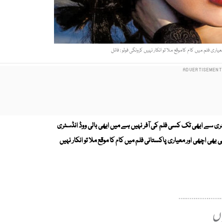
فلم میں کام کاموقع ملا تو انکار نہیں کرونگی فوٹو : فائل
سٹری سے ابھی تک کسی فلم کی آفر نہیں ہے میں ابھی بالی ووڈ انڈسٹری
چھی اور معیاری پاکستانی فلم میں کام کا موقع ملا تو انکار نہیں