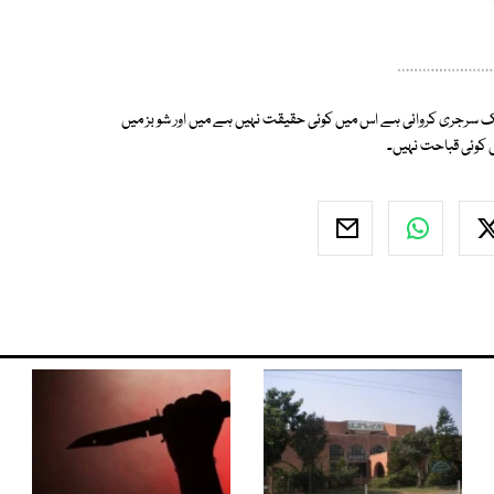
سٹک سرجری کروائی ہے اس میں کوئی حقیقت نہیں ہے میں اور شو بز میں
ں کوئی قباحت نہیں۔