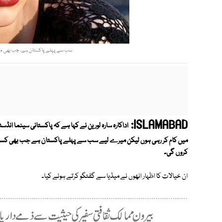
سب سے پہلے پاکستان ہے، جب بھی معیاری 
ISLAMABAD:
اداکارہ سارہ لورین نے کہا ہے کہ پاکستانی سینما انڈ
میں کام کر رہی ہوں لیکن میرے لیے سب سے پہلے پاکستان ہے جب بھی کسی بھی ا
کروں گی۔
ان خیالات کا اظہار انھوں نے میڈیا سے گفتگو کرتے ہوئے کیا۔