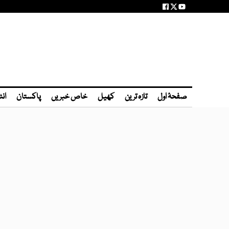
صفحۂ اول
تازہ ترین
کھیل
خاص خبریں
پاکستان
انٹ