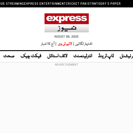
IVE STREAMING
EXPRESS ENTERTAINMENT
CRICKET PAKISTAN
TODAY'S PAPER
AUGUST 08, 2026
اشتہار لگائیں |
لائیو ٹی وی
| آج کا اخبار
ر نیشنل
ٹاپ ٹرینڈ
انٹرٹینمنٹ
لائف اسٹائل
فیکٹ چیک
صحت