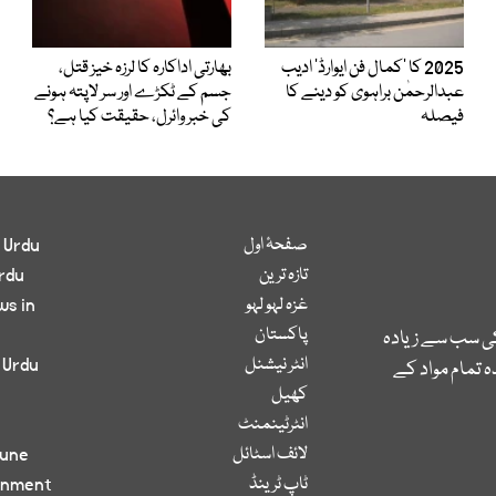
2025 کا ’کمال فن ایوارڈ‘ ادیب
بھارتی اداکارہ کا لرزہ خیز قتل،
عبدالرحمٰن براہوی کو دینے کا
جسم کے ٹکڑے اور سر لاپتہ ہونے
فیصلہ
کی خبر وائرل، حقیقت کیا ہے؟
صفحۂ اول
 Urdu
تازہ ترین
rdu
غزہ لہو لہو
ws in
پاکستان
کی سب سے زیادہ
انٹر نیشنل
 Urdu
 تمام مواد کے
کھیل
انٹرٹینمنٹ
لائف اسٹائل
bune
ٹاپ ٹرینڈ
inment