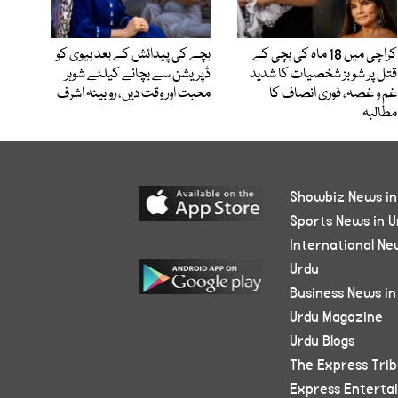
کراچی میں 18 ماہ کی بچی کے
بچے کی پیدائش کے بعد بیوی کو
قتل پر شوبز شخصیات کا شدید
ڈپریشن سے بچانے کیلئے شوہر
غم و غصہ، فوری انصاف کا
محبت اور وقت دیں، روبینہ اشرف
مطالبہ
Showbiz News in
Sports News in U
International Ne
Urdu
Business News in
Urdu Magazine
Urdu Blogs
The Express Tri
Express Enterta