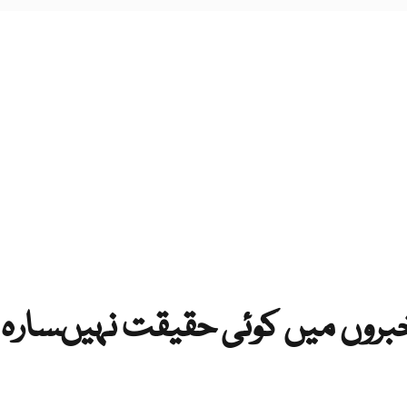
بروں میں کوئی حقیقت نہیںسارہ