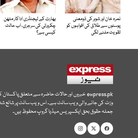
نمرہ خان اور شوہر کی ذومعنی
بھارت کے لیجنڈری اداکار متھن
پوسٹوں سے طلاق کی افواہوں کو
چکرورتی کی سرجری، اب حالت
تقویت ملنے لگی
کیسی ہے؟
express.pk
خبروں اور حالات حاضرہ سے متعلق پاکستان 
وزٹ کی جانے والی ویب سائٹ ہے۔ اس ویب سائٹ پر شائع شدہ
جملہ حقوق بحق ایکسپریس میڈیا گروپ محفوظ ہیں۔