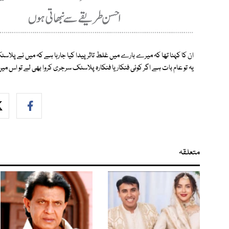
ان کا کہنا تھا کہ میرے بارے میں غلط تاثر پیدا کیا جارہا ہے کہ میں نے پلا
یہ تو عام بات ہے اگر کوئی فنکار یا فنکارہ پلاسٹک سرجری کروا بھی لے تو اس می
متعلقہ