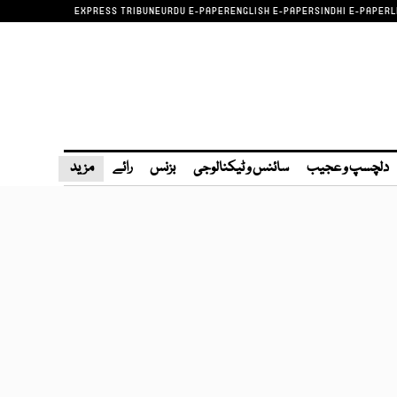
EXPRESS TRIBUNE
URDU E-PAPER
ENGLISH E-PAPER
SINDHI E-PAPER
L
دلچسپ و عجیب
سائنس و ٹیکنالوجی
بزنس
رائے
مزید