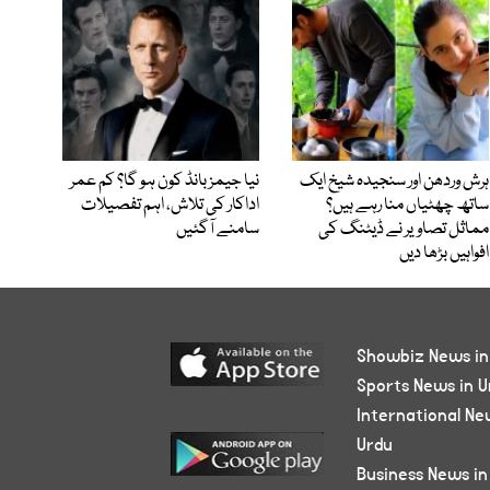
ہرش وردھن اور سنجیدہ شیخ ایک
نیا جیمز بانڈ کون ہو گا؟ کم عمر
ساتھ چھٹیاں منا رہے ہیں؟
اداکار کی تلاش، اہم تفصیلات
مماثل تصاویر نے ڈیٹنگ کی
سامنے آگئیں
افواہیں بڑھا دیں
Showbiz News in
Sports News in U
International Ne
Urdu
Business News in