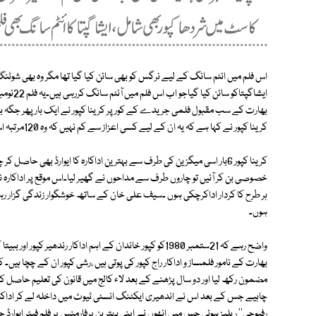
اس فلم میں ائٹم سانگ کے لیے نرگس کو بھی سائن کیا گیا تھا مگر وہ بھی ش
ایشاگپتا
بھارت کے سب مقبول فلمی جریدے کے کور پر کرینا کپور نے ایک بار پھر جگہ بنا
کرینا کپور نے کہا ہے کہ یہ ان کے لیے کسی اعزاز سے کم نہیں کہ وہ 120مرتبہ اس میگزین کے ٹائٹل پر آئیں۔
کرینا کپور 6بار اسی میگزین کی طرف سے بہترین اداکارہ کا ایوارڈ بھی حا
خصوصی بن کر آئیں تو چاروں طرف سے مداحوں نے گھیر لیا۔اس موقع پر اداکارہ ن
ہر طرح کا کردار اداکرچکی ہوں ۔سیف علی خان کے ساتھ خوشگوار زندگی گزار رہ
ہوں۔
واضح رہے کہ 21ستمبر 1980کو کپور خاندان کے اہم اداکار رندھی
بھارت کے نامور فلمساز و اداکار راج کپور کی پوتی ہیں ،رشی کپور ان کے چچا ہی
مضمون رکھ لیا اور دو سال پڑھنے کے بعد لاء کالج میں قانون کی تعلیم حاصل کرن
رفیوجی'' ریلیز ہوئی جس میں انھوں نے اپنی بہترین پرفارمنس پر فلم فیئر ایوارڈ جی