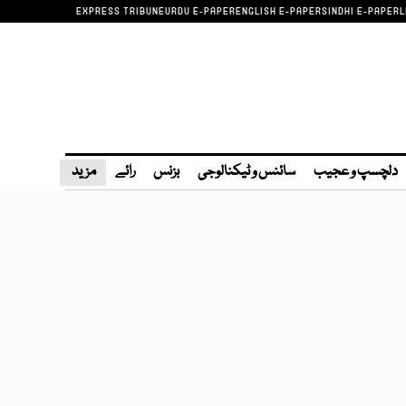
EXPRESS TRIBUNE
URDU E-PAPER
ENGLISH E-PAPER
SINDHI E-PAPER
L
دلچسپ و عجیب
سائنس و ٹیکنالوجی
بزنس
رائے
مزید