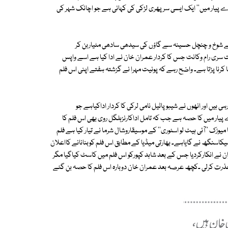
تیرے پیار میں'' ایک ایسی سرپھری لڑکی کی کہانی ہے جو اچانک شہر کی
ینہ نے شوخ و چنچل حسینہ سے گاؤں کی سیدھی سادھی مٹیاربن کر
سری رام وکانت جس کا کردار عمران خان نے ادا کیا ہے اسے واپس
نا پڑتا ہے۔ واضح رہے کہ پونیت مہرا نے گزشتہ ہفتے اپنی اس فلم
ی ہیں اور انھوں نے شیبوپاٹیل نامی لرکی کا کردار اداکیاہے جو
 پیار میں کا حصہ ہے جب کہ تامل اداکارنزہلگل روی بھی اس فلم کا
وزک ''آئی ہیٹ لو اسٹوری'' کے موسیقاروشال شرما نے تیار کیا ہے فلم
سنگھ نے گایاہے۔ بھارتی میڈیا کے مطابق اس فلم کوبنانانے کااعلان
عمران نے انکارکردیا جس کے بعد شاہد کپورکو اس فلم میں کاسٹ کیاگیا مگر
عذرت کرلی ۔کچھ عرصہ بعد عمران خان دوبارہ اس فلم کا حصہ بن گئے