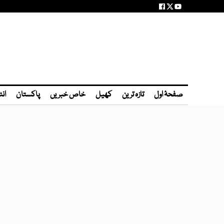
صفحۂ اول
تازہ ترین
کھیل
خاص خبریں
پاکستان
انٹ