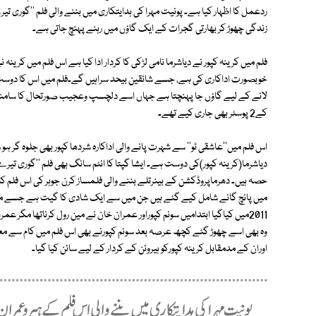
ردعمل کا اظہار کیا ہے۔ پونیت مہرا کی ہدایتکاری میں بننے والی فلم ''گوری 
زندگی چھوڑ کر بھارتی گجرات کے ایک گاؤں میں رہنے پہنچ جاتی ہے۔
فلم میں کرینہ کپور نے دیاشرما نامی لڑکی کا کردار ادا کیا ہے اس فلم میں کر
خوبصورت اداکاری کی ہے، جسے شائقین بیحد سراہیں گے۔فلم میں اس کا دوست 
لانے کے لیے گاؤں جا پہنچتا ہے جہاں اسے دلچسپ وعجیب صورتحال کا سامنا کر
کے2 پوسٹر بھی جاری کیے تھے۔
اس فلم میں''عاشقی ٹو'' سے شہرت پانے والی اداکارہ شردھا کپور بھی جلوہ گر ہو رہ
دیاشرما(کرینہ کپور)کی دوست ہے۔ ایشا گپتا کا ائٹم سانگ بھی فلم ''گوری تیرے
حصہ ہیں۔ دھرماپروڈکشن کے بینرتلے بننے والی فلمساز کرن جوہر کی اس فلم کا می
میں پانچ گانے شامل کیے گئے ہیں جن میں سے ایک شادی کا گیت ہے جسے میکا
2011میں کیاگیا ابتدامیں سونم کپوراور عمران خان نے مین رول کرناتھا مگر 
وہ بھی اسے چھوڑ گئے کچھ عرصہ بعد سونم کپورنے بھی اس فلم میں کام سے م
اوران کے مدمقابل کرینہ کپورکو ہیروئن کے کردار کے لیے سائن کیا گیا۔