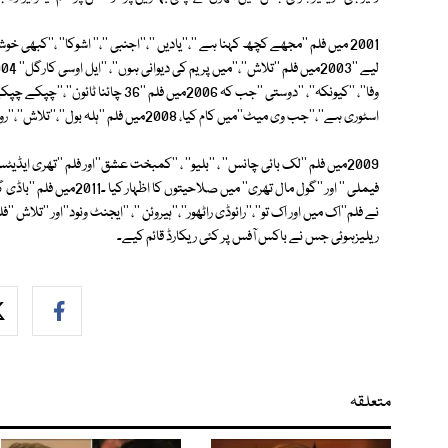
اسٹوری ہے''،''جب وی میٹ''میں کام کیا، 2008میں فلم ''ہلہ بول''،''تلاش''،''روڈ سائیڈ رومیو''اور فلم ''گول مال ریٹرنز''میں اداکاری کے جوہر دکھائے۔
نے فلم''اک میں اور اک تو''،''رائوڈی راٹھور''،''ہیروئن ''، ''ایجنٹ ونود''اور ''تلاش
ریلیزہوئی جس نے باکس آفس پر کئی ریکارڈ قائم کیے۔
متعلقہ