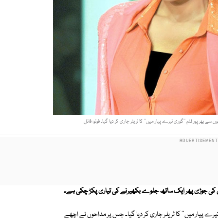
ے بھرپور فلم ’’گوری تیرے پیار میں‘‘ کا ٹریلر جاری کر دیا گیا۔ فوٹو: فائل
ر خان کی جوڑی پھر ایک ساتھ جلوے بکھیرنے کی تیاری پکڑ چکی ہے۔
رے پیار میں'' کا ٹریلر جاری کر دیا گیا۔ جس پر مداحوں نے اچھے