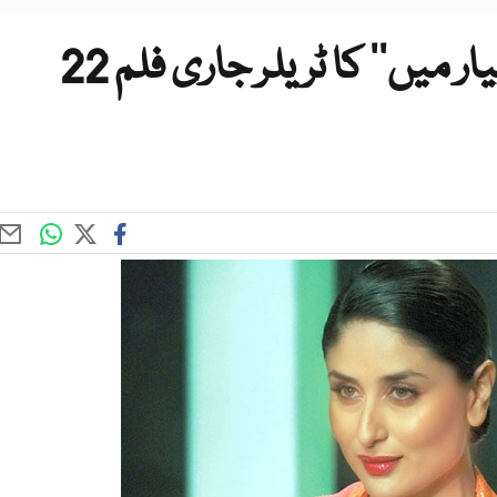
کرینہ کپور کی ’’گوری تیرے پیار میں‘‘ کا ٹریلر جاری فلم 22