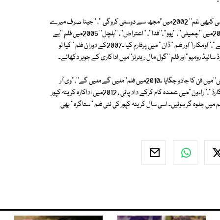
2001 میں فلم ''مجھے کچھ کہنا ہے ''،''یادیں ''،''اجنبی ''،'' اشوکا'' ،''کبھی خوشی کبھی غم'' 2002میں''مجھ سے دوستی کروگی ''، ''جینا صرف میرے
لیے ''2003میں فلم ''تلاش''،''میں پریم کی دیوانی ہوں''، ''ایل اوسی کارگل'' 2004میں ''چمیلی''، ''یوو''،''فدا''، ''اعتراض''، ''ہلچل'' 2005میں فلم ''بے
وفا''، ''کیونکہ''، ''دوستی ''جب کہ 2006میں فلم ''36 چائنا ٹائون''،''چپکے چپکے''،''اومکارا''اور فلم ''ڈان'' میں پرفارم کیا ۔2007کے دوران فلم ''کیا لو
2009میں فلم ''لک بائی چانس'' ، ''بلیو'' ، ''کمبخت عشق''اور فلم ''تھری ایڈیٹس''میں فن کا جادو جگایا ۔2010میں فلم''ملیں گے ملیں گے''،''وی آر
فیملی '' اور ''گول مال تھری'' میں صلاحیتوں کا اظہار کیا ۔2011میں فلم ''باڈی گارڈ''،''را۔ون''میں عمدہ کام کرکے داد پائی ، 2012میں اداکارہ کرینہ کپور
 ''فلم میں جلوہ گر ہوئیں۔ اسی سال کرینہ کپور کی نئی فلم ''ستاگرہ'' بھی