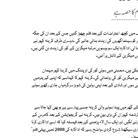
وٹنگ میں کچھ اعتراضات کے بعد فلم چھوڑ گئیں جس کے بعد ان کی جگہ
کو سائن کیا گیاجو اب اس فلم میں آئٹم سانگ کررہی ہیں۔یہ فلم 22نومبر کو سینماگھروں کی زینت بنائی جائے گی ۔دوسری طرف کرینہ کپور نے
 لی، اداکارہ ایک سو بیسویں مرتبہ میگزین کے کور کی زینت بن گئی ہیں۔
صل کر چکی ہیں۔ ممبئی میں ہوئی کور کی اوپننگ میں کرینا کپور مہمان
ے میگزین کور کی رونمائی کی۔کرینہ کپورکا کہناہے کہ اپنے کیریئرمیں
ی ہوں اور شادی کے بعد اپنی روٹین کی شوبز سرگرمیاں جاری رکھے ہوئے
ر کپور اور ببیتا کے گھر میں پیدا ہونے والی کرینہ جسے پیار سے بے بو بھی کہا جاتا ہے
ں۔ کرشمہ کپور ان کی بڑی بہن ہیں۔ کرینہ نے گریجوایشن کے بعد کامرس کے
ے لگیں ،اور ایک سال لاء پڑھنے کے بعد فیصلہ کیا کہ اسے اداکاری کرنا
چاہیے جس کے بعد اس نے اندھیری ایکٹنگ انسٹی ٹیوٹ میں داخلہ لے کر اداکاری سیکھنا شروع کردی ۔واضح رہے کہ اداکارہ کی 2000 ئمیں پہلی فلم''
تا ۔