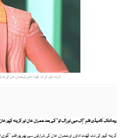
کرینہ کپور کی نٹ کھٹ اداؤں اورعمران خان کی شرارتوں س
رومانٹک کامیڈی فلم ''اِک میں اور اِک تو'' کے بعد عمران خان اور کرینہ کپو
کرینہ کپور کی نٹ کھٹ اداؤں اورعمران خان کی شرارتوں سے بھرپور فلم ''گوری تی