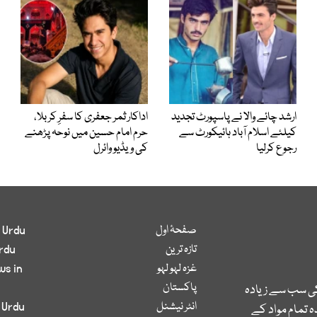
ارشد چائے والا نے پاسپورٹ تجدید
اداکار ثمر جعفری کا سفرِ کربلا،
کیلئے اسلام آباد ہائیکورٹ سے
حرم امام حسین میں نوحہ پڑھنے
رجوع کرلیا
کی ویڈیو وائرل
صفحۂ اول
 Urdu
تازہ ترین
rdu
غزہ لہو لہو
ws in
پاکستان
کی سب سے زیادہ
انٹر نیشنل
 Urdu
 تمام مواد کے