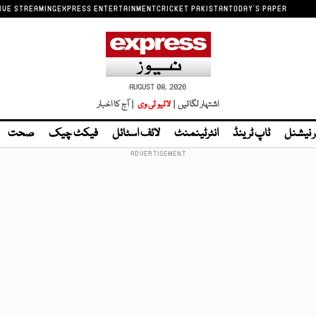
IVE STREAMING
EXPRESS ENTERTAINMENT
CRICKET PAKISTAN
TODAY'S PAPER
AUGUST 08, 2026
اشتہار لگائیں |
لائیو ٹی وی
| آج کا اخبار
ر نیشنل
ٹاپ ٹرینڈ
انٹرٹینمنٹ
لائف اسٹائل
فیکٹ چیک
صحت