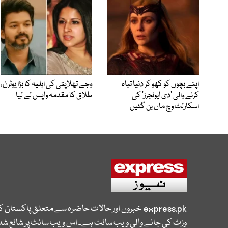
اپنے بچوں کو کھو کر دنیا تباہ
وجے تھلاپتی کی اہلیہ کا بڑا یوٹرن،
کرنے والی ’دی ایونجرز‘ کی
طلاق کا مقدمہ واپس لے لیا
اسکارلٹ وچ ماں بن گئیں
express.pk
خبروں اور حالات حاضرہ سے متعلق پاکستان 
وزٹ کی جانے والی ویب سائٹ ہے۔ اس ویب سائٹ پر شائع شدہ