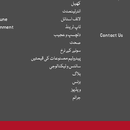
کھیل
انٹرٹینمنٹ
لائف اسٹائل
bune
ٹاپ ٹرینڈ
inment
دلچسپ و عجیب
Contact Us
صحت
سونے کے نرخ
پیٹرولیم مصنوعات کی قیمتیں
سائنس و ٹیکنالوجی
بلاگ
بزنس
ویڈیوز
جرائم