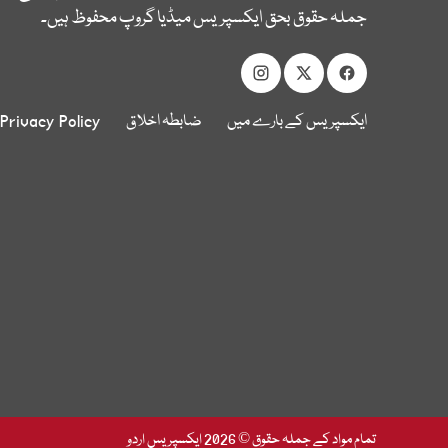
جملہ حقوق بحق ایکسپریس میڈیا گروپ محفوظ ہیں۔
ایکسپریس کے بارے میں
ضابطہ اخلاق
Privacy Policy
تمام مواد کے جملہ حقوق © 2026 ایکسپریس اردو