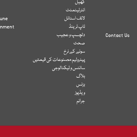
کھیل
انٹرٹینمنٹ
لائف اسٹائل
bune
ٹاپ ٹرینڈ
inment
دلچسپ و عجیب
Contact Us
صحت
سونے کے نرخ
پیٹرولیم مصنوعات کی قیمتیں
سائنس و ٹیکنالوجی
بلاگ
بزنس
ویڈیوز
جرائم