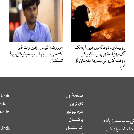
راولپنڈی، دو دکانوں میں اچانک
میر رضا کیس، راتوں رات قبر
آگ بھڑک اٹھی، ریسکیو کی
کشائی سے پہلے نیا میڈیکل بورڈ
بروقت کارروائی سے بڑا نقصان ٹل
تشکیل
گیا
صفحۂ اول
 Urdu
تازہ ترین
rdu
غزہ لہو لہو
ws in
پاکستان
کی سب سے زیادہ
انٹر نیشنل
 Urdu
 تمام مواد کے