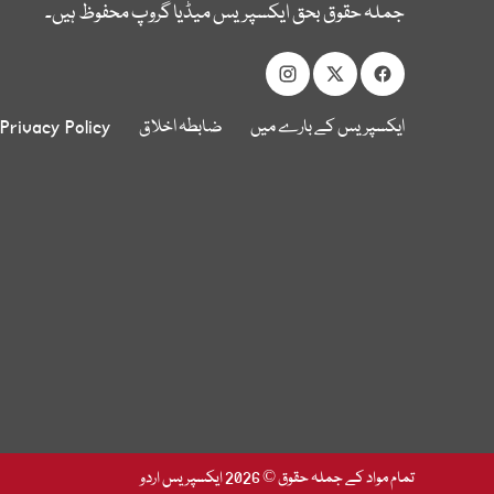
جملہ حقوق بحق ایکسپریس میڈیا گروپ محفوظ ہیں۔
ایکسپریس کے بارے میں
ضابطہ اخلاق
Privacy Policy
تمام مواد کے جملہ حقوق © 2026 ایکسپریس اردو