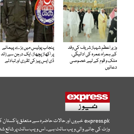
وزیر اعظم شہباز شریف کی وفد
پنجاب پولیس میں بڑے پیمانے
کے ہمراہ عمرہ کی ادائیگی،
پر اکھاڑ پچھاڑ، ایک درجن سے زائد
ملک و قوم کے لیے خصوصی
ڈی ایس پیز کی تقرری اور تبادلے
دعائیں
express.pk
خبروں اور حالات حاضرہ سے متعلق پاکستان 
وزٹ کی جانے والی ویب سائٹ ہے۔ اس ویب سائٹ پر شائع شدہ