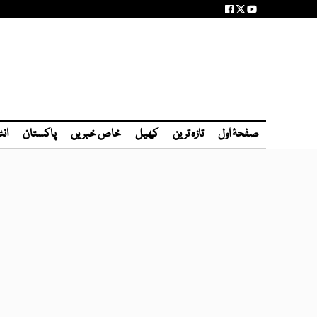
صفحۂ اول
تازہ ترین
کھیل
خاص خبریں
پاکستان
انٹ