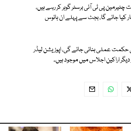
ئیرمین پی ٹی آئی برسٹر گوہر کر رہے ہیں،
کیا جائے گا، بجٹ سے پہلے ان ہائوس
 حکمت عملی بنائی جائے گی، اپوزیشن لیڈر
 دیگر اراکین اجلاس میں موجود ہیں۔