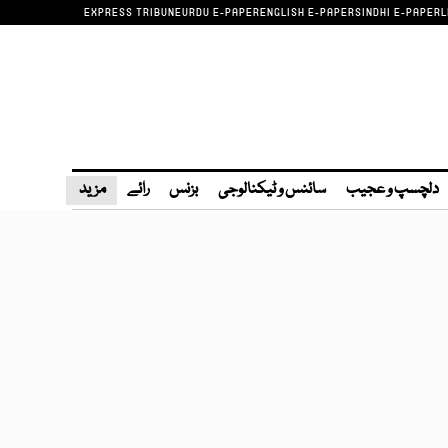
EXPRESS TRIBUNE
URDU E-PAPER
ENGLISH E-PAPER
SINDHI E-PAPER
L
دلچسپ و عجیب
سائنس و ٹیکنالوجی
بزنس
رائے
مزید