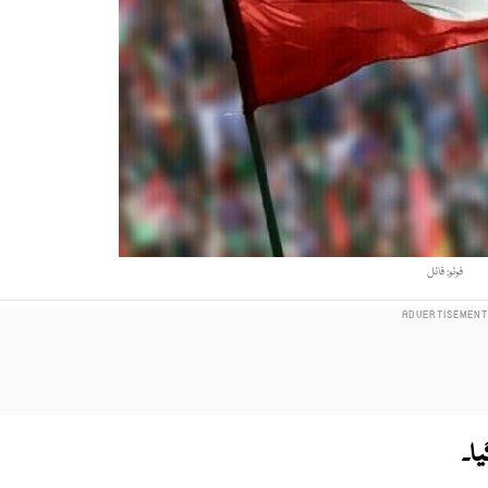
فوٹو: فائل
ا۔