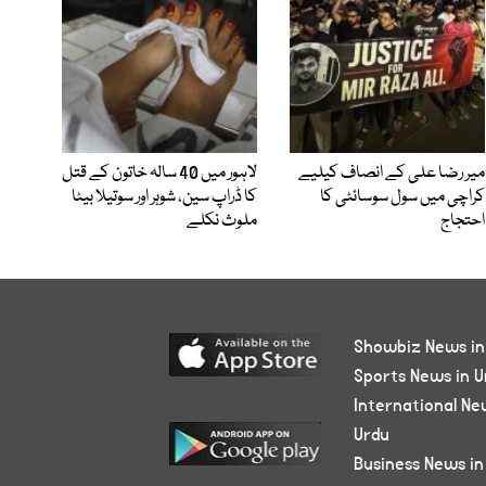
میر رضا علی کے انصاف کیلیے
لاہور میں 40 سالہ خاتون کے قتل
کراچی میں سول سوسائٹی کا
کا ڈراپ سین، شوہر اور سوتیلا بیٹا
احتجاج
ملوث نکلے
Showbiz News in
Sports News in U
International Ne
Urdu
Business News in