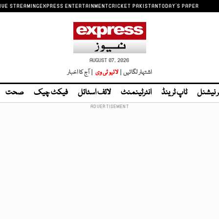
IVE STREAMING
EXPRESS ENTERTAINMENT
CRICKET PAKISTAN
TODAY'S PAPER
AUGUST 07, 2026
اشتہار لگائیں |
لائیو ٹی وی
| آج کا اخبار
ر نیشنل
ٹاپ ٹرینڈ
انٹرٹینمنٹ
لائف اسٹائل
فیکٹ چیک
صحت