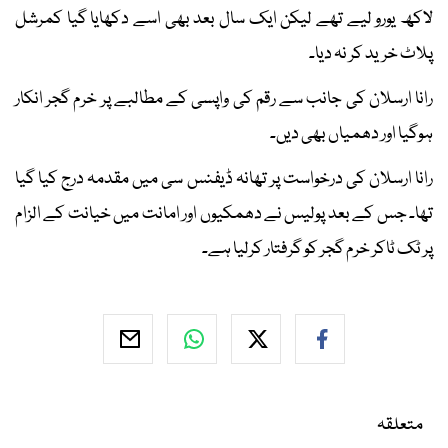
لاکھ یورو لیے تھے لیکن ایک سال بعد بھی اسے دکھایا گیا کمرشل
پلاٹ خرید کر نہ دیا۔
رانا ارسلان کی جانب سے رقم کی واپسی کے مطالبے پر خرم گجر انکار
ہوگیا اور دھمیاں بھی دیں۔
رانا ارسلان کی درخواست پر تھانہ ڈیفنس سی میں مقدمہ درج کیا گیا
تھا۔ جس کے بعد پولیس نے دھمکیوں اور امانت میں خیانت کے الزام
پر ٹک ٹاکر خرم گجر کو گرفتار کرلیا ہے۔
متعلقہ