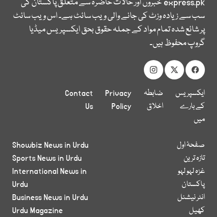
express.pk
خبروں اور حالات حاضرہ سے متعلق پاکستان کی
سب سے زیادہ وزٹ کی جانے والی ویب سائٹ ہے۔ اس ویب سائٹ
پر شائع شدہ تمام مواد کے جملہ حقوق بحق ایکسپریس میڈیا
گروپ محفوظ ہیں۔
ایکسپریس
ضابطہ
Privacy
Contact
کے بارے
اخلاق
Policy
Us
میں
صفحۂ اول
Showbiz News in Urdu
تازہ ترین
Sports News in Urdu
غزہ لہو لہو
International News in
پاکستان
Urdu
انٹر نیشنل
Business News in Urdu
کھیل
Urdu Magazine