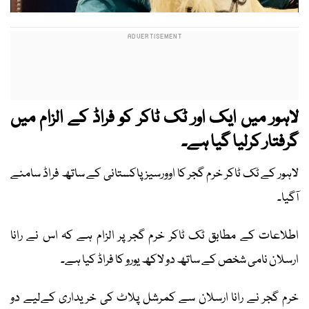
لاہور میں ایک اور ٹک ٹاکر کو فراڈ کے الزام میں
گرفتار کرلیا گیا ہے۔
لاہور کے ٹک ٹاکر خرم گجر کا اوورسیز پاکستانی کے ساتھ فراڈ سامنے
آگیا۔
اطلاعات کے مطابق ٹک ٹاکر خرم گجر پر الزام ہے کہ اس نے رانا
ارسلان نامی شخص کے ساتھ دو لاکھ یورو کا فراڈ کیا ہے۔
خرم گجر نے رانا ارسلان سے کمرشل پلاٹ کی خریداری کےلیے دو