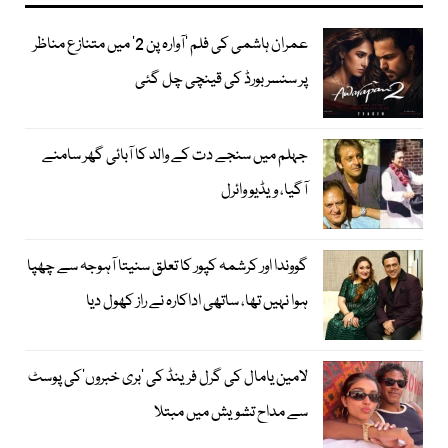
عمران ہاشمی کی فلم ’آوارہ پن 2‘ میں متنازع مناظر
پر سنسر بورڈ کی قینچی چل گئی
جہلم میں سنجے دت کے والد کا آبائی گھر سامنے
آگیا، ویڈیو وائرل
گووندا اور کرشمہ کپور کا تعلق سنیتا آہوجہ سے چھپا
ہوا نہیں تھا، ساتھی اداکارہ نے راز کھول دیا
لامین یامال کی گرل فرینڈ کی ’بری خبروں‘کی پوسٹ
سے مداح تشویش میں مبتلا