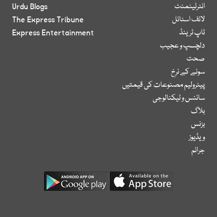
انٹرٹینمنٹ
Urdu Blogs
لائف اسٹائل
The Express Tribune
ٹاپ ٹرینڈ
Express Entertainment
دلچسپ و عجیب
صحت
سونے کے نرخ
پیٹرولیم مصنوعات کی قیمتیں
سائنس و ٹیکنالوجی
بلاگ
بزنس
ویڈیوز
جرائم