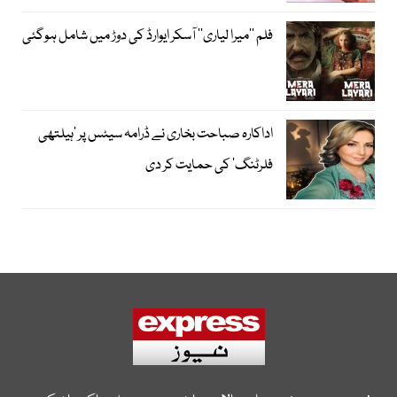
فلم ’’میرا لیاری‘‘ آسکر ایوارڈ کی دوڑ میں شامل ہوگئی
اداکارہ صباحت بخاری نے ڈرامہ سیٹس پر ’ہیلتھی
فلرٹنگ‘ کی حمایت کر دی