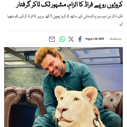
کروڑوں روپے فراڈ کا الزام، مشہور ٹک ٹاکر گرفتار
ٹک ٹاکر نے اوورسیز پاکستانی کے ساتھ 6 کروڑ پچپن لاکھ روپے کا فراڈ کرکے رقم ہتھیا
لی
ویب ڈیسک
August 28, 2025