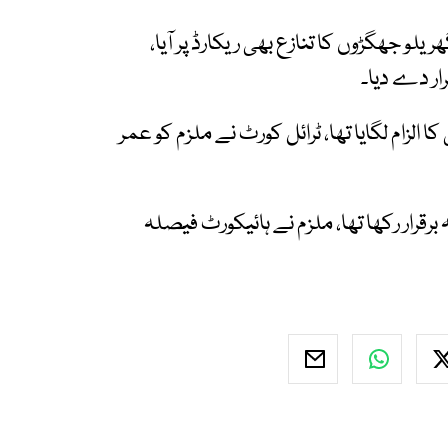
ریلو جھگڑوں کا تنازع بھی ریکارڈ پر آیا،
ار دے دیا۔
زیادتی کا الزام لگایا تھا، ٹرائل کورٹ نے ملزم کو عمر
کورٹ کا فیصلہ برقرار رکھا تھا، ملزم نے ہائیکورٹ فیصلہ