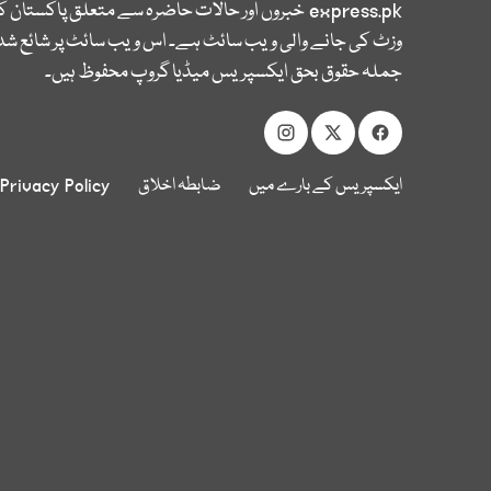
express.pk
خبروں اور حالات حاضرہ سے متعلق پاکستان 
وزٹ کی جانے والی ویب سائٹ ہے۔ اس ویب سائٹ پر شائع شدہ
جملہ حقوق بحق ایکسپریس میڈیا گروپ محفوظ ہیں۔
ایکسپریس کے بارے میں
ضابطہ اخلاق
Privacy Policy