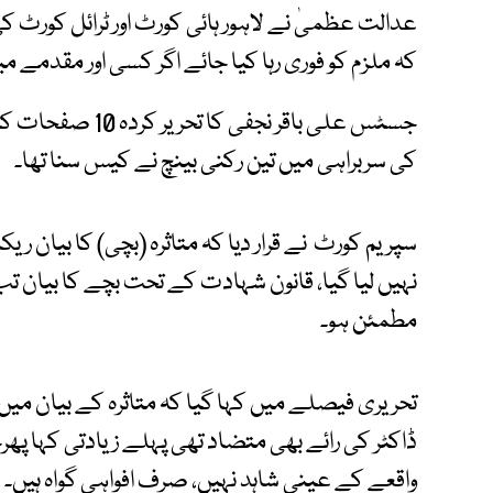
عدالت عظمیٰ نے لاہور ہائی کورٹ اور ٹرائل کورٹ کی 
کہ ملزم کو فوری رہا کیا جائے اگر کسی اور مقدمے م
جسٹس علی باقر نجف
کی سربراہی میں تین رکنی بینچ نے کیس سنا تھا۔
سپریم کورٹ نے قرار دیا کہ متاثرہ (بچی) کا بیان 
نہیں لیا گیا، قانون شہادت کے تحت بچے کا بیان
مطمئن ہو۔
تحریری فیصلے میں کہا گیا کہ متاثرہ کے بیان میں 
ڈاکٹر کی رائے بھی متضاد تھی پہلے زیادتی کہا پھرجر
واقعے کے عینی شاہد نہیں، صرف افواہی گواہ ہیں۔