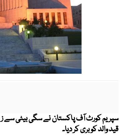
قید والد کو بری کر دیا۔