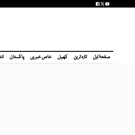
صفحۂ اول
تازہ ترین
کھیل
خاص خبریں
پاکستان
انٹ