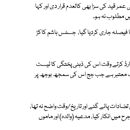
عمر قید کی سزا بھی کالعدم قرار دی اور کہا
یں مطلوب نہ ہو۔
ی کا تحریر کردہ 10 صفحات کا فیصلہ جاری کردیا گیا، جسٹس ہاشم کاکڑ
ریکارڈ کرتے وقت اس کی ذہنی پختگی کا ٹیسٹ
 تب معتبر ہے جب جج اس کی سمجھ بوجھ پر
تضادات پائے گئے اور تاریخ/وقت واضح نہ تھا،
ح میں انکار کیا، مدعیہ (والدہ) اور ماموں