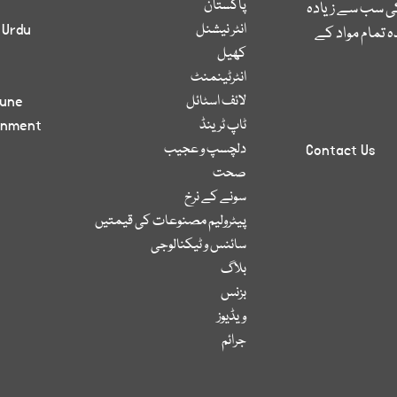
پاکستان
کی سب سے زیادہ
انٹر نیشنل
 Urdu
 تمام مواد کے
کھیل
انٹرٹینمنٹ
لائف اسٹائل
bune
ٹاپ ٹرینڈ
inment
دلچسپ و عجیب
Contact Us
صحت
سونے کے نرخ
پیٹرولیم مصنوعات کی قیمتیں
سائنس و ٹیکنالوجی
بلاگ
بزنس
ویڈیوز
جرائم