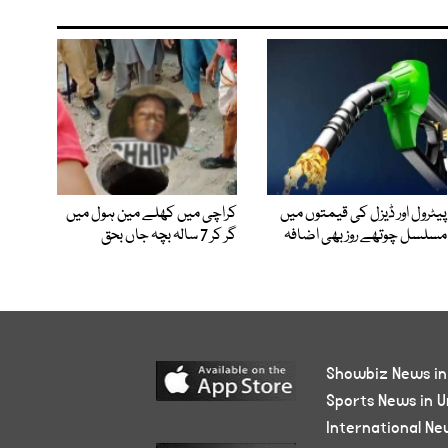
پیٹرول اور ڈیزل کی قیمتوں میں
کراچی میں کھلے مین ہول میں
مسلسل چوتھے روز بھی اضافہ
گر کر 7 سالہ بچہ جاں بحق
Showbiz News in
Sports News in U
International Ne