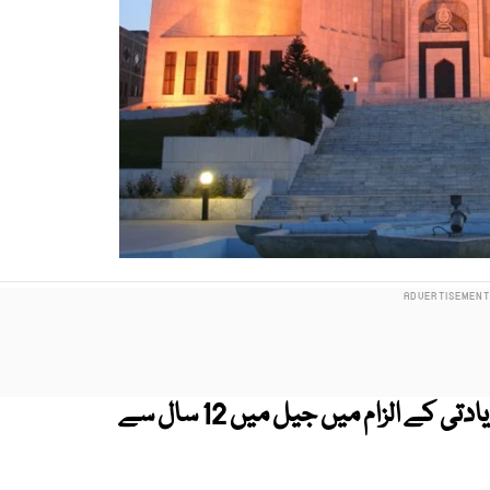
سپریم کورٹ آف پاکستان نے سگی بیٹی سے زیادتی کے الزام میں جیل میں 12 سال سے