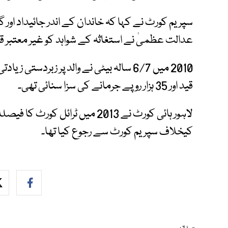
سپریم کورٹ نے کہا کہ خاندان کے اندر جائیداد اور گھ
عدالت عظمیٰ نے استغاثہ کے شواہد کو غیر معتبر قر
2010 میں 6/7 سالہ بیٹی نے والد پر زبردستی 
قید اور 35 ہزار روپے جرمانے کی سزا سنائی تھی۔
لاہور ہائی کورٹ نے 2013 میں ٹرائل 
کیخلاف سپریم کورٹ سے رجوع کیا تھا۔