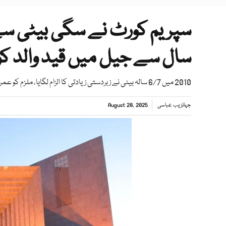
سال سے جیل میں قید والد کو 
2010 میں 6/7 سالہ بیٹی نے زبردستی زیادتی کا الزام لگایا، ملزم کو عمر قید اور 35 ہزار روپے جرمانے کی سزا سنائی گئی
جہانزیب عباسی
August 28, 2025