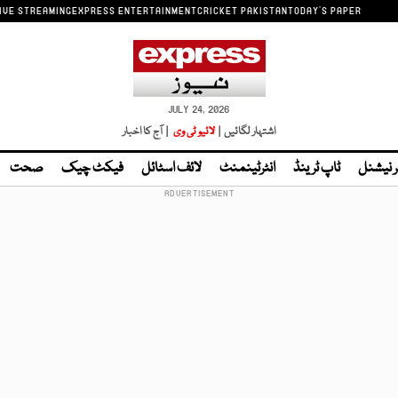
IVE STREAMING
EXPRESS ENTERTAINMENT
CRICKET PAKISTAN
TODAY'S PAPER
JULY 24, 2026
اشتہار لگائیں |
لائیو ٹی وی
| آج کا اخبار
ر نیشنل
ٹاپ ٹرینڈ
انٹرٹینمنٹ
لائف اسٹائل
فیکٹ چیک
صحت