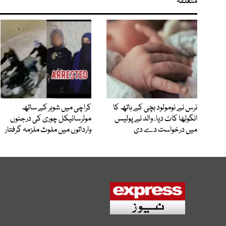
متعلقہ
نرس نے نومولود بچی کے ہاتھ کا
کراچی میں شوہر کے ساتھ
انگوٹھا کاٹ دیا، والد نے پولیس
موٹرسائیکل چوری کی درجنوں
میں درخواست دے دی
وارداتوں میں ملوث ملزمہ گرفتار