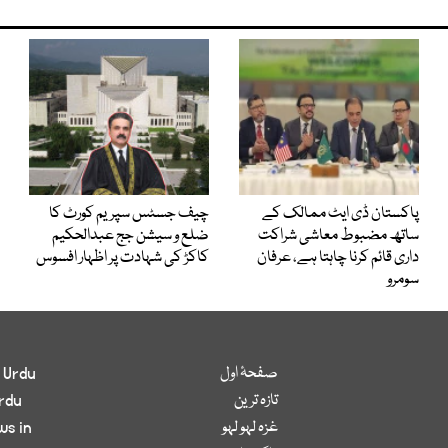
پاکستان ڈی ایٹ ممالک کے
چیف جسٹس سپریم کورٹ کا
ساتھ مضبوط معاشی شراکت
ضلع و سیشن جج عبدالحکیم
داری قائم کرنا چاہتا ہے، عرفان
کاکڑ کی شہادت پر اظہار افسوس
سومرو
صفحۂ اول
 Urdu
تازہ ترین
rdu
غزہ لہو لہو
ws in