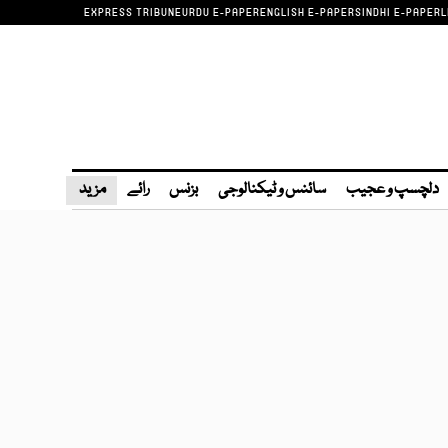
EXPRESS TRIBUNE
URDU E-PAPER
ENGLISH E-PAPER
SINDHI E-PAPER
L
دلچسپ و عجیب
سائنس و ٹیکنالوجی
بزنس
رائے
مزید