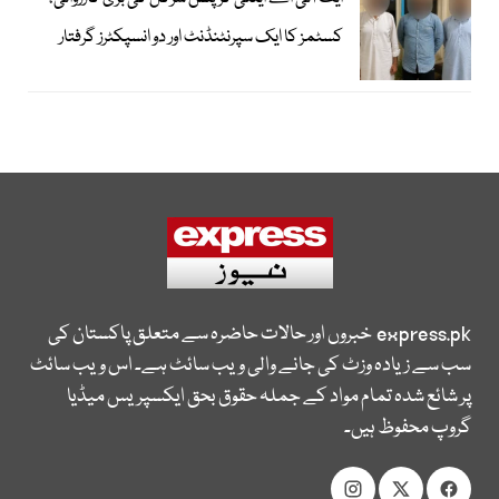
کسٹمز کا ایک سپرنٹنڈنٹ اور دو انسپکٹرز گرفتار
express.pk
خبروں اور حالات حاضرہ سے متعلق پاکستان کی
سب سے زیادہ وزٹ کی جانے والی ویب سائٹ ہے۔ اس ویب سائٹ
پر شائع شدہ تمام مواد کے جملہ حقوق بحق ایکسپریس میڈیا
گروپ محفوظ ہیں۔