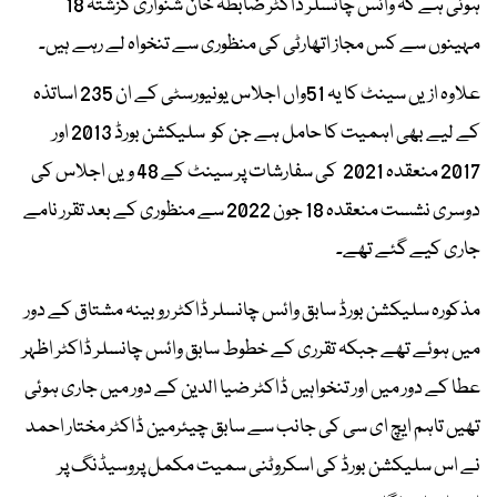
ہوئی ہے کہ وائس چانسلر ڈاکٹر ضابطہ خان شنواری گزشتہ 18
مہینوں سے کس مجاز اتھارٹی کی منظوری سے تنخواہ لے رہے ہیں۔
علاوہ ازیں سینٹ کا یہ 51واں اجلاس یونیورسٹی کے ان 235 اساتذہ
کے لیے بھی اہمیت کا حامل ہے جن کو سلیکشن بورڈ 2013 اور
2017 منعقدہ 2021 کی سفارشات پر سینٹ کے 48 ویں اجلاس کی
دوسری نشست منعقدہ 18 جون 2022 سے منظوری کے بعد تقرر نامے
جاری کیے گئے تھے۔
مذکورہ سلیکشن بورڈ سابق وائس چانسلر ڈاکٹر روبینہ مشتاق کے دور
میں ہوئے تھے جبکہ تقرری کے خطوط سابق وائس چانسلر ڈاکٹر اظہر
عطا کے دور میں اور تنخواہیں ڈاکٹر ضیا الدین کے دور میں جاری ہوئی
تھیں تاہم ایچ ای سی کی جانب سے سابق چیئرمین ڈاکٹر مختار احمد
نے اس سلیکشن بورڈ کی اسکروٹنی سمیت مکمل پروسیڈنگ پر