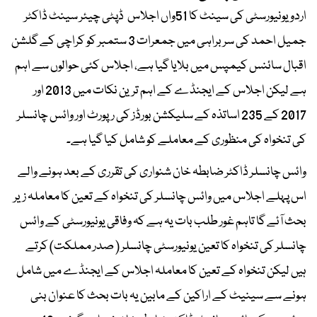
اردو یونیورسٹی کی سینٹ کا 51واں اجلاس ڈپٹی چیئر سینٹ ڈاکٹر
جمیل احمد کی سربراہی میں جمعرات 3 ستمبر کو کراچی کے گلشن
اقبال سائنس کیمپس میں بلایا گیا ہے، اجلاس کئی حوالوں سے اہم
ہے لیکن اجلاس کے ایجنڈے کے اہم ترین نکات میں 2013 اور
2017 کے 235 اساتذہ کے سلیکشن بورڈز کی رپورٹ اور وائس چانسلر
کی تنخواہ کی منظوری کے معاملے کو شامل کیا گیا ہے۔
وائس چانسلر ڈاکٹر ضابطہ خان شنواری کی تقرری کے بعد ہونے والے
اس پہلے اجلاس میں وائس چانسلر کی تنخواہ کے تعین کا معاملہ زیر
بحث آئے گا تاہم غور طلب بات یہ ہے کہ وفاقی یونیورسٹی کے وائس
چانسلر کی تنخواہ کا تعین یونیورسٹی چانسلر ( صدر مملکت) کرتے
ہیں لیکن تنخواہ کے تعین کا معاملہ اجلاس کے ایجنڈے میں شامل
ہونے سے سینیٹ کے اراکین کے مابین یہ بات بحث کا عنوان بنی