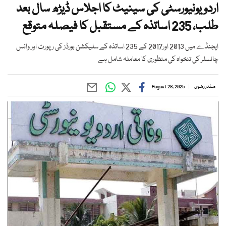
اردو یونیورسٹی کی سینیٹ کا اجلاس ڈیڑھ سال بعد
طلب، 235 اساتذہ کے مستقبل کا فیصلہ متوقع
ایجنڈے میں 2013 اور2017 کے 235 اساتذہ کے سلیکشن بورڈز کی رپورٹ اور وائس
چانسلر کی تنخواہ کی منظوری کا معاملہ شامل ہے
صفدر رضوی
August 28, 2025