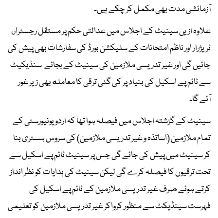
آزمائشی مدت بھی مکمل کر چکے ہیں۔
علاوہ ازیں سینیٹ کے اجلاس میں عدالتی حکم پر مستقل رجسٹرار،
ٹریژرار اور ناظم امتحانات کے سلیکشن بورڈ کی سفارشات بھی پیش کی
جائیں گی اور غیر تدریسی ملازمین کی سینیٹ کے بجائے سنڈیکیٹ
سے ٹائم پے اسکیل کی بنیاد پر کی گئی ترقی کا معامله بھی زیر غور
آئے گا۔
سینیٹ کے گزشتہ اجلاس میں فیصلہ ہوا تھا کہ اردو یونیورسٹی کے
تمام ملازمین (اساتذہ و غیر تدریسی ملازمین) کی سروس ہسٹری بنا
کر سینیٹ میں پیش کی جائے گی جس پر سینیٹ ٹائم پے اسکیل سے
تحت ترقیوں کا فیصلہ کرے گی لیکن سینیٹ کی ہدایات کو نظر انداز
کرتے ہوئے صرف غیر تدریسی ملازمین کے ٹائم پے اسکیل کی
فہرست سینڈیکٹ سے منظور کرواکر غیر تدریسی ملازمین کو تعلیمی