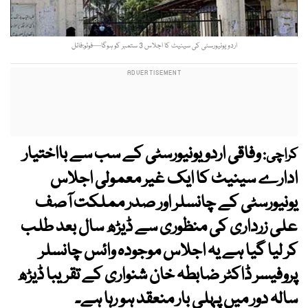
اردو یونیورسٹی کی سینیٹ کا اجلاس 3 ستمبر کو ہوگا—فوٹو:فائل
وفاقی اردو یونیورسٹی کے سب سے بااختیار
کراچی:
ادارے سینیٹ کا ایک غیر معمولی اجلاس
یونیورسٹی کے چانسلر اور صدر مملکت آصف
علی زرداری کی منظوری سے ڈیڑھ سال بعد طلب
کر لیا گیا ہے یہ اجلاس موجودہ وائس چانسلر
پروفیسر ڈاکٹر ضابطہ خان شنواری کے تقریبا ڈیڑھ
سالہ دور میں پہلی بار منعقد ہو رہا ہے۔