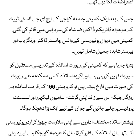
اعتراضات لگا دیے تھے۔
جس کے بعد ایک کمیٹی جامعہ کراچی کے ایچ ای جے انسٹی ٹیوٹ
کے موجودہ ڈائریکٹر ڈاکٹر رضا شاہ کی سربراہی میں قائم کی گئی،
کمیٹی میں دیوان یونیورسٹی کے وائس چانسلر ڈاکٹر اورنگزیب اور
بیرسٹر شاہدہ جمیل شامل تھیں۔
بتایا جارہا ہے کہ کمیٹی کی رپورٹ اساتذہ کے تدریسی مستقبل کو
سپورٹ نہیں کررہی ہے اور اگر یہ اساتذہ کسی ممکنہ منفی رپورٹ
کی صورت میں فارغ ہوتے ہیں تو کم و بیش 100 کے قریب اساتذہ بے
روزگار جبکہ اس سے زائد اپنی گزشتہ اسامیوں لیکچرر اور اسسٹنٹ
پروفیسر پر چلے جائیں گے جو ان کے لیے ایک بڑا دھچکا ہوگا۔
بیشتر اساتذہ مختلف اداروں سے اپنی ملازمت چھوڑ کر اردو یونیورسٹی
آئے تھے ان اساتذہ کے تقرر کو 3 سال کا عرصہ گزر چکا ہے اور وہ اپنی