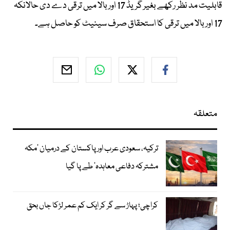
قابلیت مد نظر رکھے بغیر گریڈ 17 اور بالا میں ترقی دے دی حالانکہ
17 اور بالا میں ترقی کا استحقاق صرف سینیٹ کو حاصل ہے۔
متعلقہ
ترکیہ، سعودی عرب اور پاکستان کے درمیان ’مکہ
مشترکہ دفاعی معاہدہ‘ طے پا گیا
کراچی؛ پہاڑ سے گر کر ایک کم عمر لڑکا جاں بحق