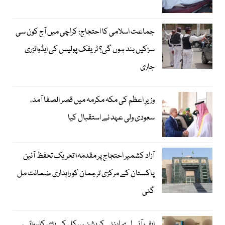
جماعت اسلامی کا احتجاج: کراچی میں آج کون سی
سڑکیں بند ہوں گی؟ ٹریفک پولیس کی ایڈوائزری
جاری
وزیرِ اعظم کی مکہ مکرمہ میں قصر الصفا آمد،
سعودی ولی عہد نے استقبال کیا
آزاد کشمیر احتجاج پر مقدمہ؛ تحریک تحفظ آئین
پاکستان کے مرکزی ترجمان کو راہداری ضمانت مل
گئی
ایف آئی اے اینٹی کرپشن سرکل کی بڑی کارروائی،