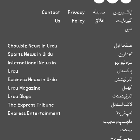
ایکسپریس
ضابطہ
Privacy
Contact
کے بارے
اخلاق
Policy
Us
میں
صفحۂ اول
Showbiz News in Urdu
تازہ ترین
Sports News in Urdu
غزہ لہو لہو
International News in
پاکستان
Urdu
انٹر نیشنل
Business News in Urdu
کھیل
Urdu Magazine
انٹرٹینمنٹ
Urdu Blogs
لائف اسٹائل
The Express Tribune
ٹاپ ٹرینڈ
Express Entertainment
دلچسپ و عجیب
صحت
سونے کے نرخ