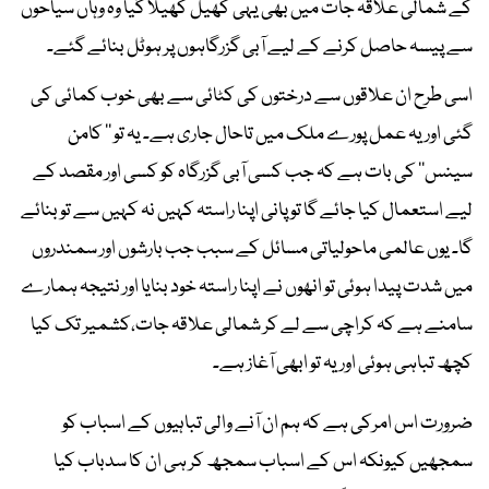
کے شمالی علاقہ جات میں بھی یہی کھیل کھیلا گیا وہ وہاں سیاحوں
سے پیسہ حاصل کرنے کے لیے آبی گزرگاہوں پر ہوٹل بنائے گئے۔
اسی طرح ان علاقوں سے درختوں کی کٹائی سے بھی خوب کمائی کی
گئی اور یہ عمل پورے ملک میں تاحال جاری ہے۔ یہ تو ’’ کامن
سینس‘‘ کی بات ہے کہ جب کسی آبی گزرگاہ کو کسی اور مقصد کے
لیے استعمال کیا جائے گا تو پانی اپنا راستہ کہیں نہ کہیں سے تو بنائے
گا۔ یوں عالمی ماحولیاتی مسائل کے سبب جب بارشوں اور سمندروں
میں شدت پیدا ہوئی تو انھوں نے اپنا راستہ خود بنایا اور نتیجہ ہمارے
سامنے ہے کہ کراچی سے لے کر شمالی علاقہ جات،کشمیر تک کیا
کچھ تباہی ہوئی اور یہ تو ابھی آغاز ہے۔
ضرورت اس امرکی ہے کہ ہم ان آنے والی تباہیوں کے اسباب کو
سمجھیں کیونکہ اس کے اسباب سمجھ کر ہی ان کا سدباب کیا