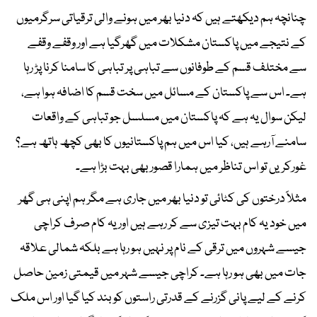
چنانچہ ہم دیکھتے ہیں کہ دنیا بھر میں ہونے والی ترقیاتی سرگرمیوں
کے نتیجے میں پاکستان مشکلات میں گھرگیا ہے اور وقفے وقفے
سے مختلف قسم کے طوفانوں سے تباہی پر تباہی کا سامنا کرنا پڑ رہا
ہے۔ اس سے پاکستان کے مسائل میں سخت قسم کا اضافہ ہوا ہے،
لیکن سوال یہ ہے کہ پاکستان میں مسلسل جو تباہی کے واقعات
سامنے آرہے ہیں، کیا اس میں ہم پاکستانیوں کا بھی کچھ ہاتھ ہے؟
غورکریں تو اس تناظر میں ہمارا قصور بھی بہت بڑا ہے۔
مثلاً درختوں کی کٹائی تو دنیا بھر میں جاری ہے مگر ہم اپنی ہی گھر
میں خود یہ کام بہت تیزی سے کر رہے ہیں اور یہ کام صرف کراچی
جیسے شہروں میں ترقی کے نام پر نہیں ہو رہا ہے بلکہ شمالی علاقہ
جات میں بھی ہو رہا ہے۔ کراچی جیسے شہر میں قیمتی زمین حاصل
کرنے کے لیے پانی گزرنے کے قدرتی راستوں کو بند کیا گیا اور اس ملک