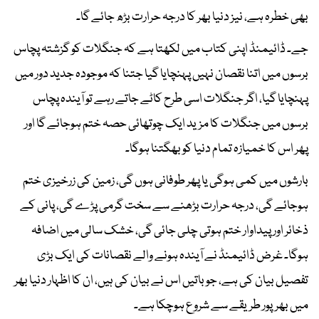
بھی خطرہ ہے، نیز دنیا بھر کا درجہ حرارت بڑھ جائے گا۔
جے۔ ڈائیمنڈ اپنی کتاب میں لکھتا ہے کہ جنگلات کو گزشتہ پچاس
برسوں میں اتنا نقصان نہیں پہنچایا گیا جتنا کہ موجودہ جدید دور میں
پہنچایا گیا، اگر جنگلات اسی طرح کاٹے جاتے رہے تو آیندہ پچاس
برسوں میں جنگلات کا مزید ایک چوتھائی حصہ ختم ہوجائے گا اور
پھر اس کا خمیازہ تمام دنیا کو بھگتنا ہوگا۔
بارشوں میں کمی ہوگی یا پھر طوفانی ہوں گی، زمین کی زرخیزی ختم
ہوجائے گی، درجہ حرارت بڑھنے سے سخت گرمی پڑے گی، پانی کے
ذخائر اور پیداوار ختم ہوتی چلی جائی گی، خشک سالی میں اضافہ
ہوگا۔ غرض ڈائیمنڈ نے آیندہ ہونے والے نقصانات کی ایک بڑی
تفصیل بیان کی ہے، جو باتیں اس نے بیان کی ہیں، ان کا اظہار دنیا بھر
میں بھرپور طریقے سے شروع ہوچکا ہے۔