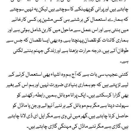
چاہتے ہیں اور پرانی کو پھینکے کا سوچتے ہیں لیکن یہ نہیں سوچتے
کہ ہمارے استعمال کی ہر شئے ہی کسی مشین پر،کسی کارخانے
میں بنتی ہے اور اس عمل سے ماحول میں کاربن شامل ہوتی ہے اور
ہماری کائنات کو نقصان پہنچتا ہے، وہ بھی ایسا نقصان کہ جس سے
طوفان آتے ہیں، درجہ حرارت بڑھتا ہے اور زندگی جہنم بننے لگتی
ہے۔
کتنی عجیب سی بات ہے کہ آج ہم وہ اشیاء بھی استعمال کرنے کے
لیے تڑپتے ہیں کہ جو ہماری بنیادی ضرورت نہیں اور ہم اس کے بغیر
بھی گزارا کرسکتے ہیں۔ ایک پرانا موبائل ہمیں رابطہ رکھنے کو
سہولت دیتا ہے مگر ہم موبائل کے ہر نئے آنیوالے ورجن یا ماڈل کو
حاصل کرنا چاہتے ہیں،گھر میں ٹی وی ہے مگر ایل ای ڈی لانا چاہتے
ہیں،گاڑی ہے مگر نئے ماڈل کی مہنگی گاڑی چاہتے ہیں۔