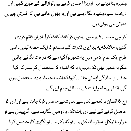
وغیرہ بنا دیتے ہیں اور بڑا احسان کرتے ہیں تو ازالے کے طور پرکہیں اور
درخت، سبزہ وغیرہ لگا دیتے ہیں اور یہ بھول جاتے ہیں کہ قدرتی چیزیں
قدرتی ہی ہوتی ہیں۔
کراچی جیسے شہر میں پہاڑوں کو کاٹ کاٹ کر آبادیاں قائم کردی
گئیں، حالانکہ یہ پہاڑیاں قدرت کے سسٹم کا ایک حصہ تھیں۔ اسی
طرح ایک عام آدمی میں یہ شعور تو آگیا ہے کہ درخت لگائے جائیں
مگر یہ شعور ابھی تک نہیں آیا کہ اشیاء کا استعمال کم سے کم کیا
جائے اور سادگی اپنائی جائے،کیونکہ اشیاء جتنا زیادہ استعمال ہوں
گی، اتنا ہی ماحولیات کے مسائل جنم لیں گے۔
آج کا انسان ہر لمحے نئی سے نئی شئے حاصل کرنا چاہتا ہے اور اس کو
حاصل کرنے کے لیے دن رات تگ و دو میں لگا رہتا ہے، اگر پیدل ہے تو
موٹر سائیکل، موٹر سائیکل ہے تو کار،کار ہے تو لگژری کار حاصل کرنا