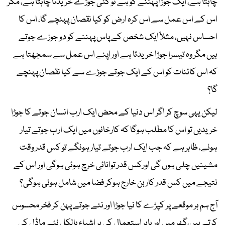
چاہتا ہے، ایک جوڑا پہننے کو ہے تو کئی جوڑے خریدنا چاہتا ہے، مگر
اس کے اس عمل سے اس کرہ ارض کو کیا نقصان پہنچے گا، اس کا
احساس نہیں، مثلاً ایک شخص کے پاس پہننے کو دو جوڑے جوتے
ہیں مگر وہ تیسرا جوڑا خریدتا ہے اور اپنے اس عمل سے سمجھتا ہے
کہ اس کائنات کو اس کے ایک جوتے جوڑے سے کیا نقصان پہنچے
گا؟
لیکن یہی سوچ کر اگر اس دنیا کے محض ایک ارب انسان جوتے کا جوڑا
خریدیں تو اس کا مطلب ہوگا کہ کارخانوں میں ایک ارب جوتے تیار
ہوئے، ظاہر ہے کہ جب ایک ارب جوتے تیار ہونگے تو کس قدر وقت
مشینیں چلی ہوں گی اورکس قدر توانائی خرچ ہوئی ہوگی اور اس کے
نتیجے میں کس قدر کاربن خارج ہوکر فضا میں شامل ہوئی ہوگی؟
آج ہم ہر موقعے پر کپڑے کا نیا جوڑا اور نئے جوتے پہن کر فخر محسوس
کرتے ہیں،گھر میں اور باہر استعمال کی ہر اشیاء بالکل نئے ماڈل کی