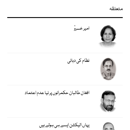
متعلقہ
امیر خسروؒ
نظام کی دہائی
افغان طالبان حکمرانوں پر نیا عدم اعتماد
یہاں الیکشن ایسے ہی ہوتے ہیں