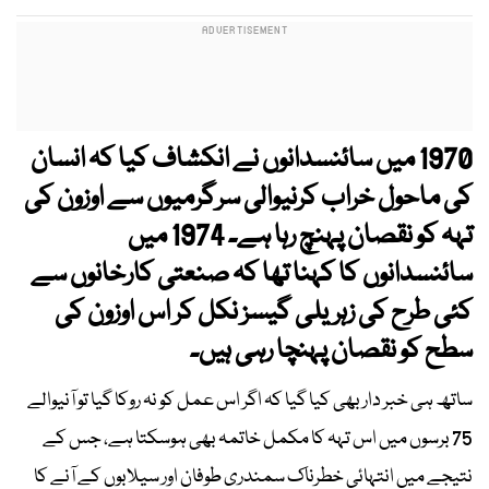
1970 میں سائنسدانوں نے انکشاف کیا کہ انسان
کی ماحول خراب کرنیوالی سرگرمیوں سے اوزون کی
تہہ کو نقصان پہنچ رہا ہے۔ 1974 میں
سائنسدانوں کا کہنا تھا کہ صنعتی کارخانوں سے
کئی طرح کی زہریلی گیسز نکل کر اس اوزون کی
سطح کو نقصان پہنچا رہی ہیں۔
ساتھ ہی خبر دار بھی کیا گیا کہ اگر اس عمل کو نہ روکا گیا تو آنیوالے
75 برسوں میں اس تہہ کا مکمل خاتمہ بھی ہوسکتا ہے، جس کے
نتیجے میں انتہائی خطرناک سمندری طوفان اور سیلابوں کے آنے کا