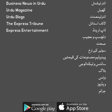
انٹر نیشنل
Business News in Urdu
کھیل
Urdu Magazine
انٹرٹینمنٹ
Urdu Blogs
لائف اسٹائل
The Express Tribune
ٹاپ ٹرینڈ
Express Entertainment
دلچسپ و عجیب
صحت
سونے کے نرخ
پیٹرولیم مصنوعات کی قیمتیں
سائنس و ٹیکنالوجی
بلاگ
بزنس
ویڈیوز
جرائم