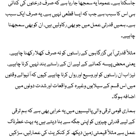
جاسکتا ہے۔ عموماً یہ سمجھا جا رہا ہے کہ صرف درختوں کی کٹائی
ہی اس کا سبب ہے جب کہ ایسا قطعی نہیں ہے، یہ صرف ایک سبب
ہے۔ ہمیں قدرتی عمل میں جو بھی رکاوٹیں ہیں، ان کو بھی سمجھنا
چاہیے۔
مثلاً قدرتی آبی گزرگاہوں کے راستوں کو نہ صرف کھلا رکھنا چاہیے،
یعنی محض پیسہ کمانے کے لیے ان کے راستے بند نہیں کرنا چاہیے،
نیز اب ان راستوں کو اور وسیع اور رواں کرنا چاہیے کیوں کہ آنیوالے وقتوں
میں اس قسم کے سیلابوں وغیرہ کے واقعات اور شدت دونوں میں
اضافہ ہوگا۔
ہماری قومی ترقی والی پالیسیوں میں یہ خرابی بھی ہے کہ ہم ترقی
کے لیے قدرتی چیزوں کو اپنی جگہ سے ہٹا دیتے ہیں یہ بہت خطرناک
عمل ہے مثلاً قیمتی زمین دیکھ کر کنکریٹ کی عمارتیں، سڑکیں