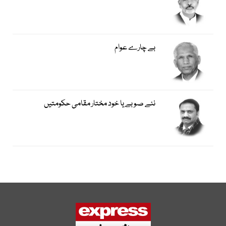
بے چارے عوام
نئے صوبے یا خود مختار مقامی حکومتیں