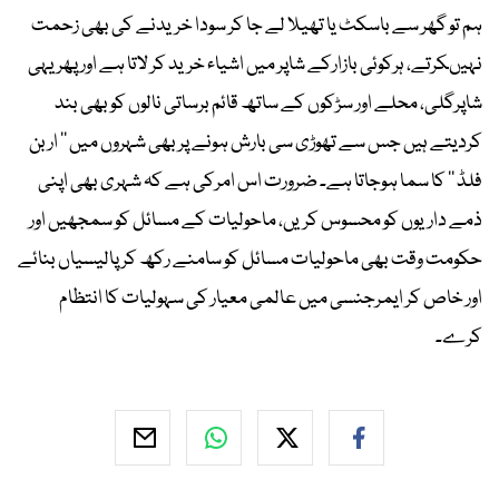
ہم تو گھر سے باسکٹ یا تھیلا لے جا کر سودا خریدنے کی بھی زحمت
نہیںکرتے، ہرکوئی بازارکے شاپر میں اشیاء خرید کر لاتا ہے اور پھر یہی
شاپرگلی، محلے اور سڑکوں کے ساتھ قائم برساتی نالوں کو بھی بند
کردیتے ہیں جس سے تھوڑی سی بارش ہونے پر بھی شہروں میں ’’ اربن
فلڈ ‘‘ کا سما ہوجاتا ہے۔ ضرورت اس امرکی ہے کہ شہری بھی اپنی
ذمے داریوں کو محسوس کریں، ماحولیات کے مسائل کو سمجھیں اور
حکومت وقت بھی ماحولیات مسائل کو سامنے رکھ کر پالیسیاں بنائے
اور خاص کر ایمرجنسی میں عالمی معیار کی سہولیات کا انتظام
کرے۔