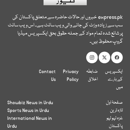
express.pk
خبروں اور حالات حاضرہ سے متعلق پاکستان کی
سب سے زیادہ وزٹ کی جانے والی ویب سائٹ ہے۔ اس ویب سائٹ
پر شائع شدہ تمام مواد کے جملہ حقوق بحق ایکسپریس میڈیا
گروپ محفوظ ہیں۔
ایکسپریس
ضابطہ
Privacy
Contact
کے بارے
اخلاق
Policy
Us
میں
صفحۂ اول
Showbiz News in Urdu
تازہ ترین
Sports News in Urdu
غزہ لہو لہو
International News in
پاکستان
Urdu