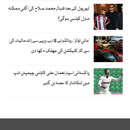
لیور پول کے بعد فٹبالر محمد صلاح کی اگلی ممکنہ
منزل کونسی ہوگی؟
’مائی ٹوائز‘، رونالڈو نے 8 ارب روپے سے زائد مالیت کی
سپر کار کلیکشن کی جھلک دکھا دی
پاکستانی اسپنر نعمان علی کاؤنٹی چیمپئن شپ
میں لنکاشائر کا حصہ بن گئے