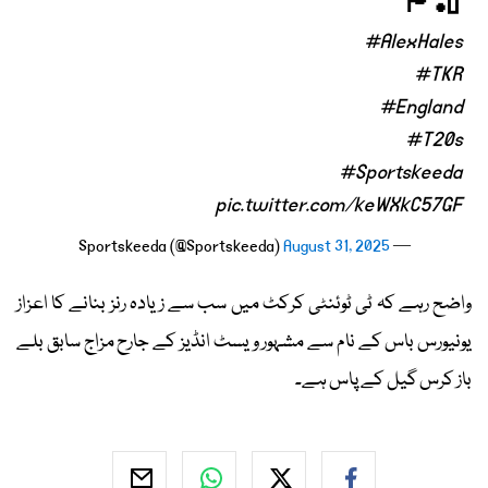
🏴󠁧󠁢󠁥󠁮󠁧󠁿🏏
#AlexHales
#TKR
#England
#T20s
#Sportskeeda
pic.twitter.com/keWXkC57GF
August 31, 2025
— Sportskeeda (@Sportskeeda)
واضح رہے کہ ٹی ٹوئنٹی کرکٹ میں سب سے زیادہ رنز بنانے کا اعزاز
یونیورس باس کے نام سے مشہور ویسٹ انڈیز کے جارح مزاج سابق بلے
باز کرس گیل کے پاس ہے۔