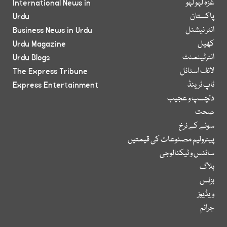
غزہ لہو لہو
International News in
پاکستان
Urdu
انٹر نیشنل
Business News in Urdu
کھیل
Urdu Magazine
انٹرٹینمنٹ
Urdu Blogs
لائف اسٹائل
The Express Tribune
ٹاپ ٹرینڈ
Express Entertainment
دلچسپ و عجیب
صحت
سونے کے نرخ
پیٹرولیم مصنوعات کی قیمتیں
سائنس و ٹیکنالوجی
بلاگ
بزنس
ویڈیوز
جرائم