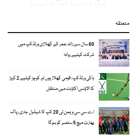
متعلقہ
60 سال سے زائد عمر کے کھلاڑی ورلڈکپ میں
شرکت کیلیے روانہ
ہاکی ورلڈکپ: قومی کھلاڑیوں اور کوچز کیلیے 2 کروڑ
کا الاؤنس اکاؤنٹ میں منتقل
اے سی سی ویمن ٹی 20 کپ کا شیڈول جاری، پاک
بھارت میچ 5 ستمبر کو ہوگا