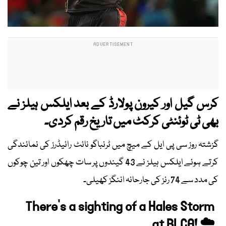
کرس گیل اور کیرون پولارڈ کے بعد ایلکس ہیلز نے
بھی ٹی ٹوئنٹی کرکٹ میں تاریخ رقم کردی۔
گزشتہ روز سی پی ایل کے میچ میں ٹرنباگو نائٹ رائیڈرز کی نمائندگی
کرتے ہوئے ایلکس ہیلز نے 43 گیندوں پر سات چھکوں اور تین چوکوں
کی مدد سے 74 رنز کی جارحانہ اننگز کھیلی۔
There's a sighting of a Hales Storm
at BLCA! ☁️