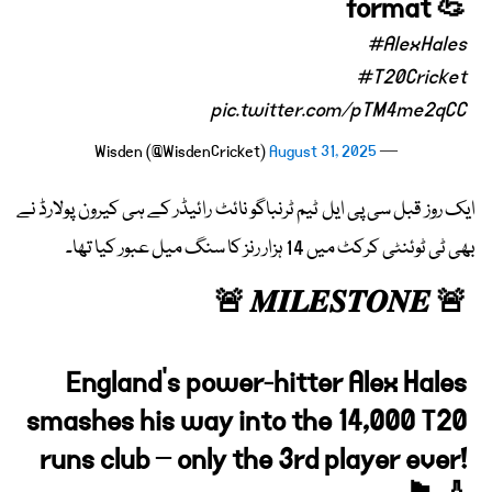
format 💪
#AlexHales
#T20Cricket
pic.twitter.com/pTM4me2qCC
August 31, 2025
— Wisden (@WisdenCricket)
ایک روز قبل سی پی ایل ٹیم ٹرنباگو نائٹ رائیڈر کے ہی کیرون پولارڈ نے
بھی ٹی ٹوئنٹی کرکٹ میں 14 ہزار رنز کا سنگ میل عبور کیا تھا۔
🚨 𝑴𝑰𝑳𝑬𝑺𝑻𝑶𝑵𝑬 🚨
England’s power-hitter Alex Hales
smashes his way into the 14,000 T20
runs club – only the 3rd player ever!