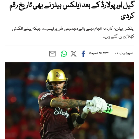
گیل اور پولارڈ کے بعد ایلکس ہیلز نے بھی تاریخ رقم
کردی
ایلکس ہیلز یہ کارنامہ انجام دینے والے مجموعی طور پر تیسرے جبکہ پہلے انگلش
کھلاڑی بن گئے ہیں۔
اسپورٹس ڈیسک
August 31, 2025