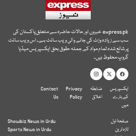
express.pk
خبروں اور حالات حاضرہ سے متعلق پاکستان کی
سب سے زیادہ وزٹ کی جانے والی ویب سائٹ ہے۔ اس ویب سائٹ
پر شائع شدہ تمام مواد کے جملہ حقوق بحق ایکسپریس میڈیا
گروپ محفوظ ہیں۔
ایکسپریس
ضابطہ
Privacy
Contact
کے بارے
اخلاق
Policy
Us
میں
صفحۂ اول
Showbiz News in Urdu
تازہ ترین
Sports News in Urdu