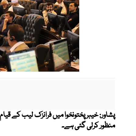
پشاور: خیبر پختونخوا میں فرانزک لیب کے قیام 
منظور کرلی گئی ہے۔