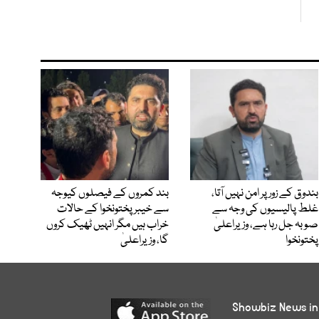
بندوق کے زور پر امن نہیں آتا،
بند کمروں کے فیصلوں کیوجہ
غلط پالیسیوں کی وجہ سے
سے خیبرپختونخوا کے حالات
صوبہ جل رہا ہے، وزیراعلیٰ
خراب ہیں مگر انہیں ٹھیک کروں
پختونخوا
گا، وزیراعلیٰ
Showbiz News in