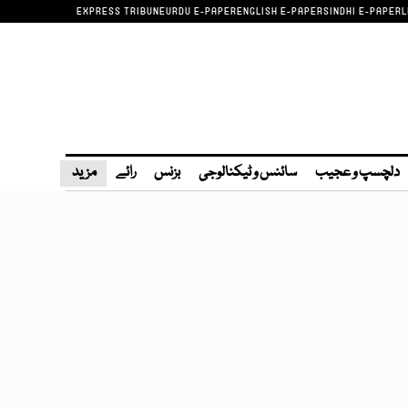
EXPRESS TRIBUNE
URDU E-PAPER
ENGLISH E-PAPER
SINDHI E-PAPER
L
دلچسپ و عجیب
سائنس و ٹیکنالوجی
بزنس
رائے
مزید