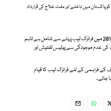
و پاکستان میں داخلے اور مفت علاج کی قرارداد
قرارداد کے متن میں لکھا گیا ہے کہ پولیس ایکٹ 2017 میں فرانزک لیب پہلے سے شامل ہے تاہم
یب کی عدم موجودگی سے پولیس تفتیش اور
ف کے فراہمی کے لئے فرانزک لیب کا قیام
ا جائے۔