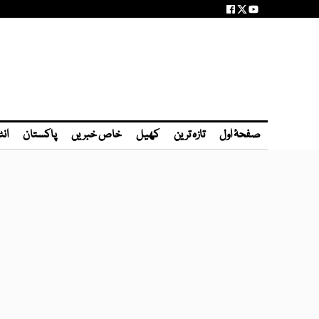
صفحۂ اول
تازہ ترین
کھیل
خاص خبریں
پاکستان
انٹ