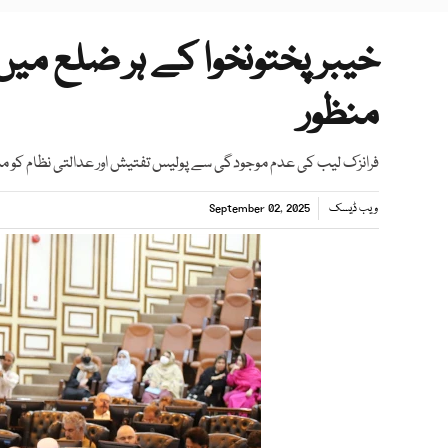
خیبرپختونخوا کے ہر ضلع میں ف
منظور
فرانزک لیب کی عدم موجودگی سے پولیس تفتیش اور عدالتی نظام کو مش
ویب ڈیسک
September 02, 2025