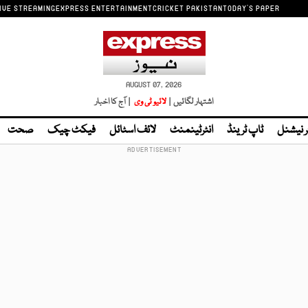
IVE STREAMING
EXPRESS ENTERTAINMENT
CRICKET PAKISTAN
TODAY'S PAPER
AUGUST 07, 2026
اشتہار لگائیں |
لائیو ٹی وی
| آج کا اخبار
ر نیشنل
ٹاپ ٹرینڈ
انٹرٹینمنٹ
لائف اسٹائل
فیکٹ چیک
صحت