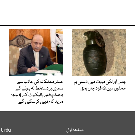
چمن اور لکی مروت میں دستی بم
صدر مملکت کی جانب سے
حملوں میں 3 افراد جاں بحق
سمری پر دستخط نہ ہونے کے
باعث پشاور ہائیکورٹ کے 4 ججز
مزید کام نہیں کر سکیں گے
صفحۂ اول
 Urdu