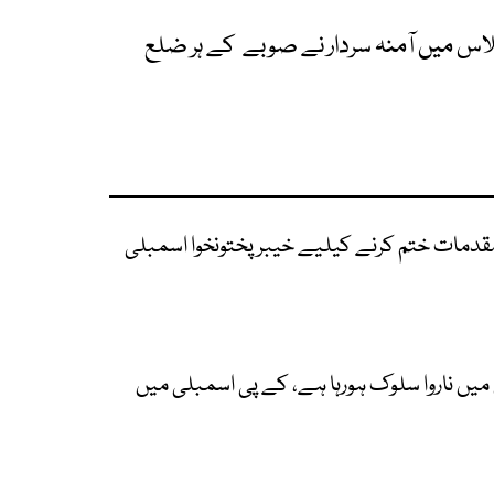
س میں آمنہ سردار نے صوبے کے ہر ضلع
 مقدمات ختم کرنے کیلیے خیبرپختونخوا اسمبلی
میں ناروا سلوک ہورہا ہے، کے پی اسمبلی میں