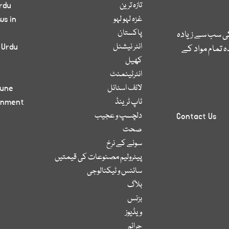
تازہ ترین
rdu
غزہ لہو لہو
ws in
پاکستان
کی سب سے زیادہ
انٹر نیشنل
 Urdu
 تمام مواد کے
کھیل
انٹرٹینمنٹ
لائف اسٹائل
bune
ٹاپ ٹرینڈ
inment
دلچسپ و عجیب
Contact Us
صحت
سونے کے نرخ
پیٹرولیم مصنوعات کی قیمتیں
سائنس و ٹیکنالوجی
بلاگ
بزنس
ویڈیوز
جرائم