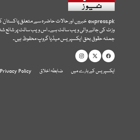
express.pk
خبروں اور حالات حاضرہ سے متعلق پاکستان 
وزٹ کی جانے والی ویب سائٹ ہے۔ اس ویب سائٹ پر شائع شدہ
جملہ حقوق بحق ایکسپریس میڈیا گروپ محفوظ ہیں۔
ایکسپریس کے بارے میں
ضابطہ اخلاق
Privacy Policy