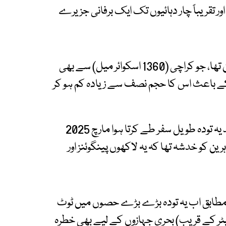
ا تھا اور تقریباً چار دہائیوں تک ایک برفانی جزیرے
اس کا رقبہ 1500 اسکوائر میل اور وزن ایک ہزار ارب ٹن تھا، جو کراچی (1360 اسکوائر میل) سے بھی
 کے باعث اس کا حجم نصف سے زیادہ کم ہو کر
2020 میں اپنی جگہ سے حرکت شروع کرنے کے بعد یہ تودہ طویل سفر طے کرتا ہوا مارچ 2025
ن کو خدشہ تھا کہ یہ لاکھوں پینگوئنز اور
 مطابق اب یہ تودہ بڑے بڑے حصوں میں ٹوٹ
ی حصے (400 اسکوائر کلومیٹر کے قریب) بحری جہازوں کے لیے بھی خطرہ