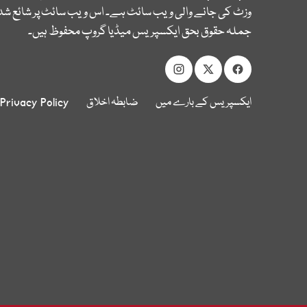
وزٹ کی جانے والی ویب سائٹ ہے۔ اس ویب سائٹ پر شائع شدہ
جملہ حقوق بحق ایکسپریس میڈیا گروپ محفوظ ہیں۔
ایکسپریس کے بارے میں
ضابطہ اخلاق
Privacy Policy