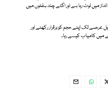
نداز میں ٹوٹ رہا ہے اور اگلے چند ہفتوں میں
ویل عرصے تک اپنے حجم کو برقرار رکھنے اور
ے میں کامیاب کیسے رہا۔