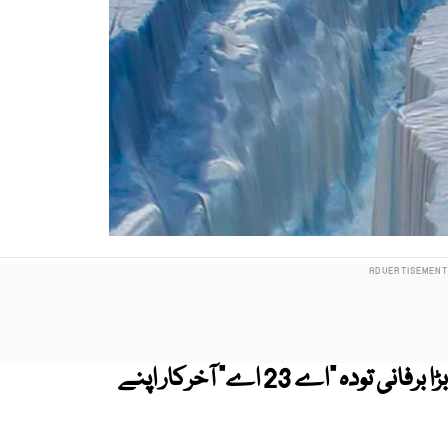
انٹارکٹیکا سے الگ ہونے والا دنیا کا سب سے بڑا برفانی تودہ "اے 23 اے" آخرکار اپنے