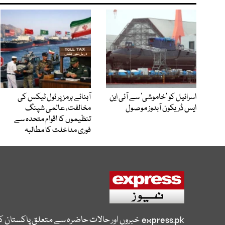
اسرائیل کو ’خاموشی‘ سے آئی این
آبنائے ہرمز پر ٹول ٹیکس کی
ایس ڈریکون آبدوز موصول
مخالفت، عالمی شپنگ
تنظیموں کا اقوام متحدہ سے
فوری مداخلت کا مطالبہ
express.pk
خبروں اور حالات حاضرہ سے متعلق پاکستان 