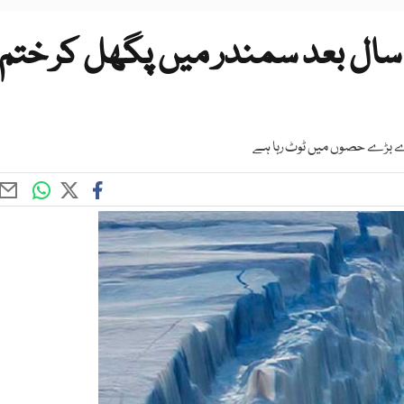
راچی سے بڑا برفانی تودہ، 40 سال بعد سمندر میں پگھل کر ختم
بڑے بڑے حصوں میں ٹوٹ رہا ہے