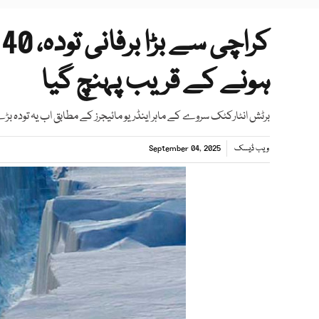
ک
ہونے کے قریب پہنچ گیا
برٹش انٹارکٹک سروے کے ماہر اینڈریو مائیجرز کے مطابق اب یہ تودہ 
ویب ڈیسک
September 04, 2025