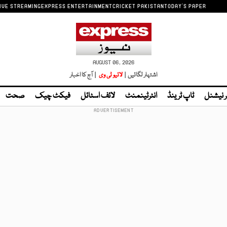
IVE STREAMING
EXPRESS ENTERTAINMENT
CRICKET PAKISTAN
TODAY'S PAPER
AUGUST 06, 2026
اشتہار لگائیں |
لائیو ٹی وی
| آج کا اخبار
ر نیشنل
ٹاپ ٹرینڈ
انٹرٹینمنٹ
لائف اسٹائل
فیکٹ چیک
صحت