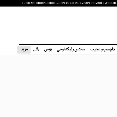
EXPRESS TRIBUNE
URDU E-PAPER
ENGLISH E-PAPER
SINDHI E-PAPER
L
دلچسپ و عجیب
سائنس و ٹیکنالوجی
بزنس
رائے
مزید