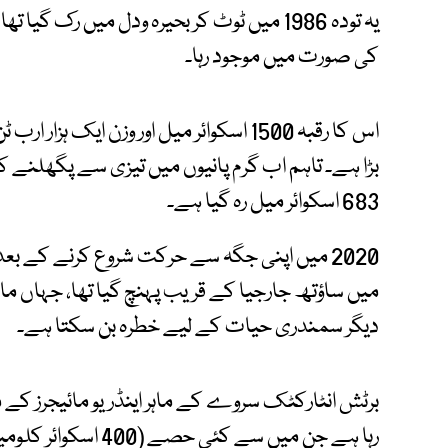
یہ تودہ 1986 میں ٹوٹ کر بحیرہ ودل میں رک گی
کی صورت میں موجود رہا۔
بڑا ہے۔ تاہم اب گرم پانیوں میں تیزی سے پگھلنے
683 اسکوائر میل رہ گیا ہے۔
میں ساؤتھ جارجیا کے قریب پہنچ گیا تھا، جہاں ماہری
دیگر سمندری حیات کے لیے خطرہ بن سکتا ہے۔
برٹش انٹارکٹک سروے کے ماہر اینڈریو مائیجرز کے
رہا ہے جن میں سے کئ