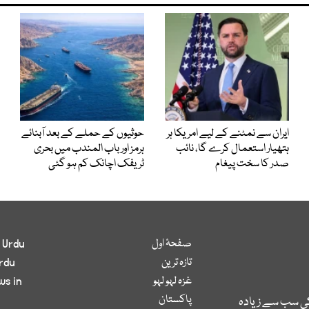
ایران سے نمٹنے کے لیے امریکا ہر
حوثیوں کے حملے کے بعد آبنائے
ہتھیار استعمال کرے گا، نائب
ہرمز اور باب المندب میں بحری
صدر کا سخت پیغام
ٹریفک اچانک کم ہو گئی
صفحۂ اول
 Urdu
تازہ ترین
rdu
غزہ لہو لہو
ws in
پاکستان
کی سب سے زیادہ