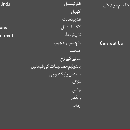
انٹر نیشنل
 Urdu
 تمام مواد کے
کھیل
انٹرٹینمنٹ
لائف اسٹائل
bune
ٹاپ ٹرینڈ
inment
دلچسپ و عجیب
Contact Us
صحت
سونے کے نرخ
پیٹرولیم مصنوعات کی قیمتیں
سائنس و ٹیکنالوجی
بلاگ
بزنس
ویڈیوز
جرائم