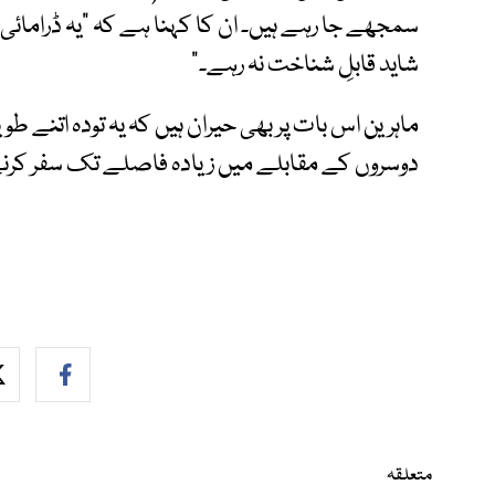
سمجھے جا رہے ہیں۔ ان کا کہنا ہے کہ "یہ ڈرامائی ا
شاید قابلِ شناخت نہ رہے۔"
ماہرین اس بات پر بھی حیران ہیں کہ یہ تودہ اتنے ط
دوسروں کے مقابلے میں زیادہ فاصلے تک سفر کرن
متعلقہ