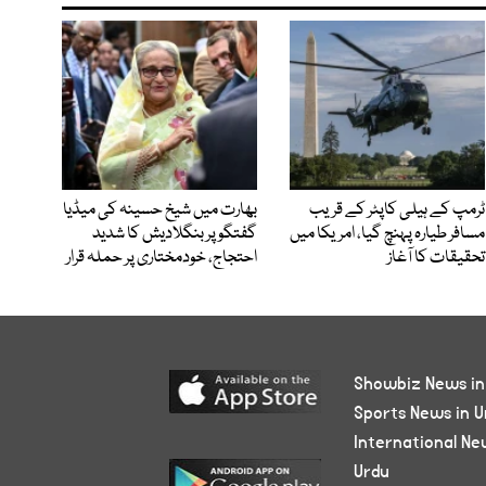
ٹرمپ کے ہیلی کاپٹر کے قریب
بھارت میں شیخ حسینہ کی میڈیا
مسافر طیارہ پہنچ گیا، امریکا میں
گفتگو پر بنگلادیش کا شدید
تحقیقات کا آغاز
احتجاج، خودمختاری پر حملہ قرار
Showbiz News in
Sports News in U
International Ne
Urdu