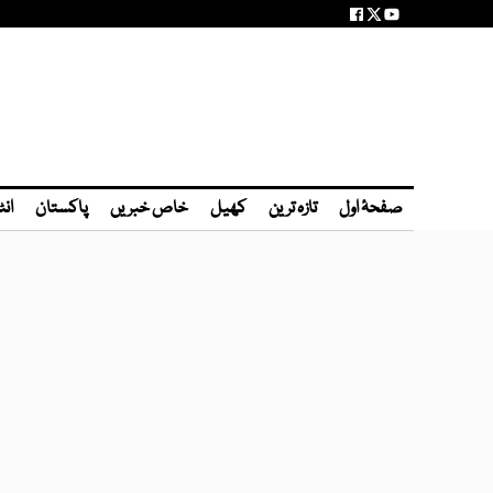
صفحۂ اول
تازہ ترین
کھیل
خاص خبریں
پاکستان
انٹ