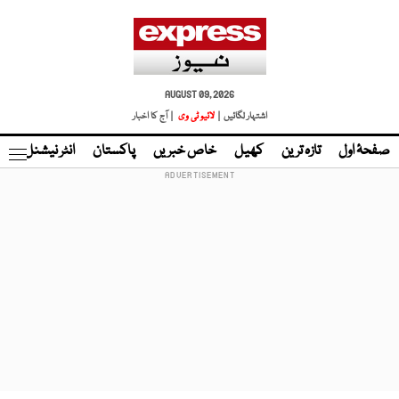
AUGUST 09, 2026
اشتہار لگائیں |
لائیو ٹی وی
| آج کا اخبار
صفحۂ اول
تازہ ترین
کھیل
خاص خبریں
پاکستان
انٹر نیشنل
ٹا