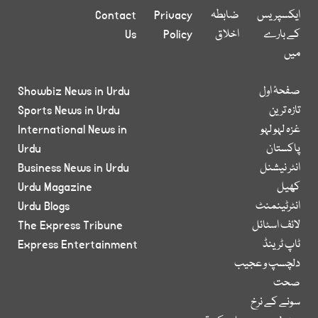
ایکسپریس
ضابطہ
Privacy
Contact
کے بارے
اخلاق
Policy
Us
میں
صفحۂ اول
Showbiz News in Urdu
تازہ ترین
Sports News in Urdu
غزہ لہو لہو
International News in
پاکستان
Urdu
انٹر نیشنل
Business News in Urdu
کھیل
Urdu Magazine
انٹرٹینمنٹ
Urdu Blogs
لائف اسٹائل
The Express Tribune
ٹاپ ٹرینڈ
Express Entertainment
دلچسپ و عجیب
صحت
سونے کے نرخ