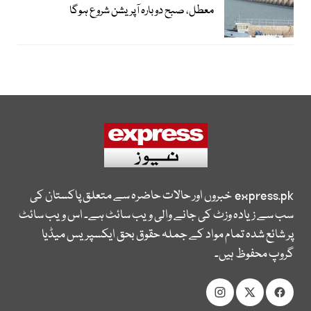
معطل، صبح دوبارہ آپریشن شروع ہوگا
express.pk
خبروں اور حالات حاضرہ سے متعلق پاکستان کی
سب سے زیادہ وزٹ کی جانے والی ویب سائٹ ہے۔ اس ویب سائٹ
پر شائع شدہ تمام مواد کے جملہ حقوق بحق ایکسپریس میڈیا
گروپ محفوظ ہیں۔