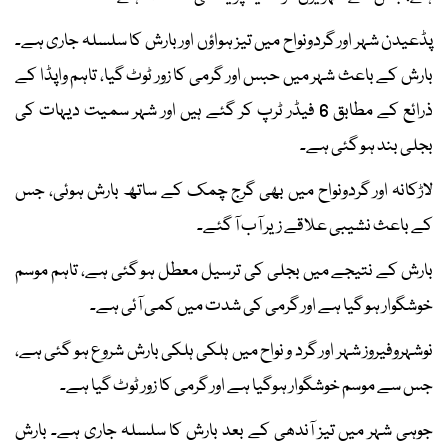
پڈعیدن شہر اور گردونواح میں تیز ہواؤں اور بارش کا سلسلہ جاری ہے۔
بارش کے باعث شہر میں حبس اور گرمی کا زور ٹوٹ گیا، تاہم واپڈا کے
ذرائع کے مطابق 6 فیڈر ٹرپ کر گئے ہیں اور شہر سمیت دیہات کی
بجلی بند ہو گئی ہے۔
لاڑکانہ اور گردونواح میں بھی گرج چمک کے ساتھ بارش ہوئی، جس
کے باعث نشیبی علاقے زیر آب آ گئے۔
بارش کے نتیجے میں بجلی کی ترسیل معطل ہو گئی ہے، تاہم موسم
خوشگوار ہو گیا ہے اور گرمی کی شدت میں کمی آئی ہے۔
نوشہروفیروز شہر اور گرد و نواح میں ہلکی ہلکی بارش شروع ہو گئی ہے،
جس سے موسم خوشگوار ہوگیا ہے اور گرمی کا زور ٹوٹ گیا ہے۔
جوہی شہر میں تیز آندھی کے بعد بارش کا سلسلہ جاری ہے۔ بارش