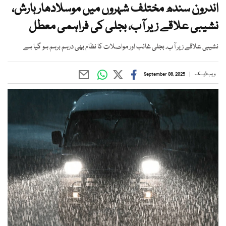
اندرون سندھ مختلف شہروں میں موسلادھار بارش،
نشیبی علاقے زیر آب، بجلی کی فراہمی معطل
نشیبی علاقے زیر آب، بجلی غائب اور مواصلات کا نظام بھی درہم برہم ہو گیا ہے
ویب ڈیسک
September 08, 2025