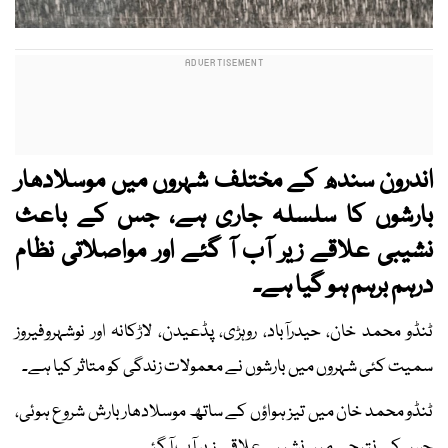
اندرون سندھ کے مختلف شہروں میں موسلادھار
بارشوں کا سلسلہ جاری ہے، جس کے باعث
نشیبی علاقے زیر آب آ گئے اور مواصلاتی نظام
درہم برہم ہو گیا ہے۔
ٹنڈو محمد خان، حیدرآباد، روہڑی، پڈعیدن، لاڑکانہ اور نوشہروفیروز
سمیت کئی شہروں میں بارشوں نے معمولات زندگی کو متاثر کیا ہے۔
ٹنڈو محمد خان میں تیز ہواؤں کے ساتھ موسلادھار بارش شروع ہوئی،
جس کے نتیجے میں نشیبی علاقے زیر آب آ گئے۔