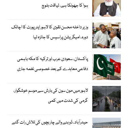
ہوا کا جھونکا ہے، لیاقت بلوچ
وزیر داخلہ محسن نقوی کا لاہور ایئر پورٹ کا اچانک
دورہ، امیگریشن پراسیس کا جائزہ لیا
پاکستان، سعودی عرب اور ترکیہ کا مکہ باہمی
دفاعی معاہدے کے بعد خصوصی نغمہ جاری
لاہور میں مون سون کی بارش سے موسم خوشگوار،
گرمی کی شدت میں کمی
حیدرآباد، ڈوبنے والے چار بچوں کی تلاش رات گئے