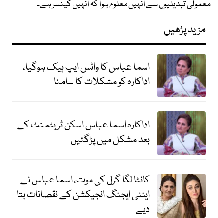
معمولی تبدیلیوں سے انہیں معلوم ہوا کہ انہیں کینسر ہے۔
مزید پڑھیں
اسما عباس کا واٹس ایپ ہیک ہوگیا،
اداکارہ کو مشکلات کا سامنا
اداکارہ اسما عباس اسکن ٹریٹمنٹ کے
بعد مشکل میں پڑگئیں
کانٹا لگا گرل کی موت، اسما عباس نے
اینٹی ایجنگ انجیکشن کے نقصانات بتا
دیے