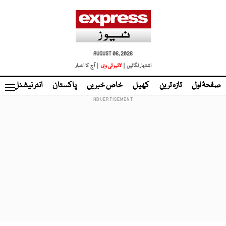
AUGUST 06, 2026
اشتہار لگائیں |
لائیو ٹی وی
| آج کا اخبار
صفحۂ اول
تازہ ترین
کھیل
خاص خبریں
پاکستان
انٹر نیشنل
ٹا