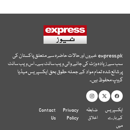
express.pk
خبروں اور حالات حاضرہ سے متعلق پاکستان کی
سب سے زیادہ وزٹ کی جانے والی ویب سائٹ ہے۔ اس ویب سائٹ
پر شائع شدہ تمام مواد کے جملہ حقوق بحق ایکسپریس میڈیا
گروپ محفوظ ہیں۔
ایکسپریس
ضابطہ
Privacy
Contact
کے بارے
اخلاق
Policy
Us
میں