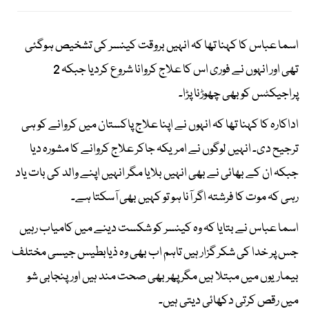
اسما عباس کا کہنا تھا کہ انہیں بروقت کینسر کی تشخیص ہوگئی
تھی اور انہوں نے فوری اس کا علاج کروانا شروع کردیا جبکہ 2
پراجیکٹس کو بھی چھوڑنا پڑا۔
اداکارہ کا کہنا تھا کہ انہوں نے اپنا علاج پاکستان میں کروانے کو ہی
ترجیح دی۔ انہیں لوگوں نے امریکہ جاکر علاج کروانے کا مشورہ دیا
جبکہ ان کے بھائی نے بھی انہیں بلایا مگر انہیں اپنے والد کی بات یاد
رہی کہ موت کا فرشتہ اگر آنا ہو تو کہیں بھی آسکتا ہے۔
اسما عباس نے بتایا کہ وہ کینسر کو شکست دینے میں کامیاب رہیں
جس پر خدا کی شکر گزار ہیں تاہم اب بھی وہ ذیابطیس جیسی مختلف
بیماریوں میں مبتلا ہیں مگر پھر بھی صحت مند ہیں اور پنجابی شو
میں رقص کرتی دکھائی دیتی ہیں۔