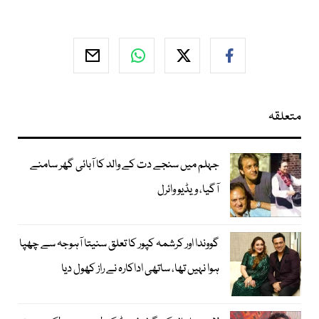
متعلقہ
جہلم میں سنجے دت کے والد کا آبائی گھر سامنے
آگیا، ویڈیو وائرل
گووندا اور کرشمہ کپور کا تعلق سنیتا آہوجہ سے چھپا
ہوا نہیں تھا، ساتھی اداکارہ نے راز کھول دیا