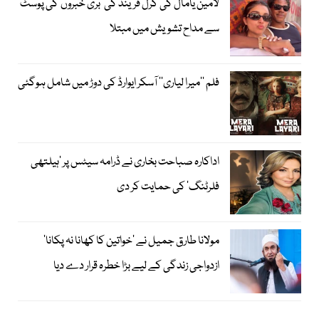
لامین یامال کی گرل فرینڈ کی ’بری خبروں‘کی پوسٹ
سے مداح تشویش میں مبتلا
فلم ’’میرا لیاری‘‘ آسکر ایوارڈ کی دوڑ میں شامل ہوگئی
اداکارہ صباحت بخاری نے ڈرامہ سیٹس پر ’ہیلتھی
فلرٹنگ‘ کی حمایت کر دی
مولانا طارق جمیل نے ’خواتین کا کھانا نہ پکانا‘
ازدواجی زندگی کے لیے بڑا خطرہ قرار دے دیا