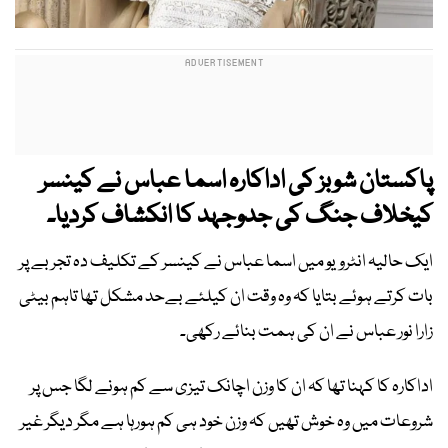
پاکستان شوبز کی اداکارہ اسما عباس نے کینسر
کیخلاف جنگ کی جدوجہد کا انکشاف کردیا۔
ایک حالیہ انٹرویو میں اسما عباس نے کینسر کے تکلیف دہ تجربے پر
بات کرتے ہوئے بتایا کہ وہ وقت ان کیلئے بےحد مشکل تھا تاہم بیٹی
زارا نور عباس نے ان کی ہمت بنائے رکھی۔
اداکارہ کا کہنا تھا کہ ان کا وزن اچانک تیزی سے کم ہونے لگا جس پر
شروعات میں وہ خوش تھیں کہ وزن خود ہی کم ہورہا ہے مگر دیگر غیر