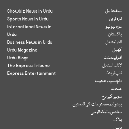
صفحۂ اول
Showbiz News in Urdu
تازہ ترین
Sports News in Urdu
غزہ لہو لہو
International News in
پاکستان
Urdu
انٹر نیشنل
Business News in Urdu
کھیل
Urdu Magazine
انٹرٹینمنٹ
Urdu Blogs
لائف اسٹائل
The Express Tribune
ٹاپ ٹرینڈ
Express Entertainment
دلچسپ و عجیب
صحت
سونے کے نرخ
پیٹرولیم مصنوعات کی قیمتیں
سائنس و ٹیکنالوجی
بلاگ
بزنس