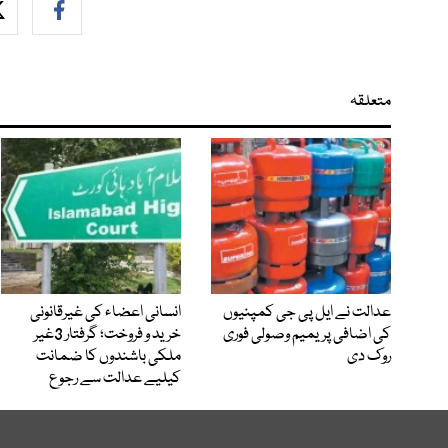
متعلقہ
عدالت نے ایل پی جی کمپنیوں
انسانی اعضاء کی غیرقانونی
کی اضافی پریمیم وصولی فوری
خرید و فروخت؛ گرفتار 3غیر
روک دی
ملکی باشندوں کا ضمانت
کیلیے عدالت سے رجوع