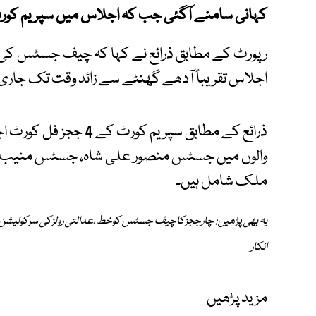
کہانی سامنے آگئی جب کہ اجلاس میں سپریم کورٹ کے 4 ججز نے شرکت 
رپورٹ کے مطابق ذرائع نے کہا کہ چیف جسٹس کی 
اجلاس تقریباً آدھے گھنٹے سے زائد وقت تک جاری ر
ذرائع کے مطابق سپریم ک
والوں میں جسٹس منصور علی شاہ، جسٹس منیب اخ
ملک شامل ہیں۔
یہ بھی پڑھیں: چارججزکاچیف جسٹس کوخط،عدالتی رولزکی سرکولیشن
انکار
مزید پڑھیں