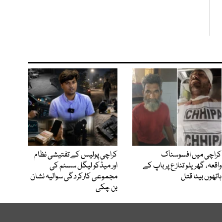
کراچی میں افسوسناک
کراچی پولیس کے تفتیشی نظام
واقعہ، گھریلو تنازع پر باپ کے
اور میڈکو لیگل سسٹم کی
ہاتھوں بیٹا قتل
مجموعی کارکردگی سوالیہ نشان
بن چکی