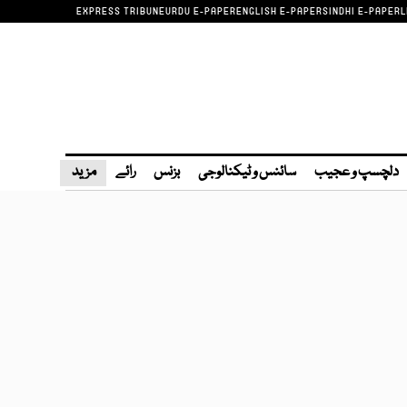
EXPRESS TRIBUNE
URDU E-PAPER
ENGLISH E-PAPER
SINDHI E-PAPER
L
دلچسپ و عجیب
سائنس و ٹیکنالوجی
بزنس
رائے
مزید