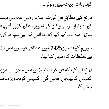
کوئی بات چیت نہیں ہوئی۔
ذرائع کے مطابق فل کورٹ اجلاس میں عدالتی فیس
کورٹ بار ایسوسی ایشن کی تجویز منظور کرلی گئی،
ساتھ فیصلہ کیا گیا کہ عدالتی فیسیں سپریم کورٹ رولز 1980کے تحت ہی لی ج
سپریم کورٹ رولز 2025 میں عدالتی فی
نے تحفظات کا اظہار کیا تھا۔
ذرائع نے کہا کہ فل کورٹ اجلاس میں ججز سے مزید ت
کمیٹی کو بھیجی جائیں گی ، کمیٹی کو تجاویز موصو
جائے گا۔