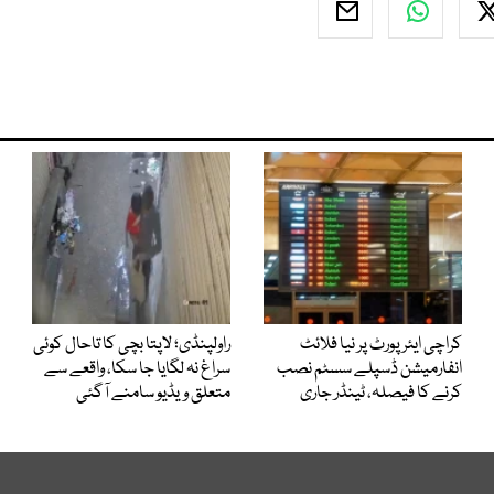
کراچی ایئرپورٹ پر نیا فلائٹ
راولپنڈی؛ لاپتا بچی کا تاحال کوئی
انفارمیشن ڈسپلے سسٹم نصب
سراغ نہ لگایا جا سکا، واقعے سے
کرنے کا فیصلہ، ٹینڈر جاری
متعلق ویڈیو سامنے آگئی