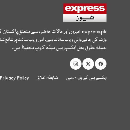
express.pk
خبروں اور حالات حاضرہ سے متعلق پاکستان 
وزٹ کی جانے والی ویب سائٹ ہے۔ اس ویب سائٹ پر شائع شدہ
جملہ حقوق بحق ایکسپریس میڈیا گروپ محفوظ ہیں۔
ایکسپریس کے بارے میں
ضابطہ اخلاق
Privacy Policy