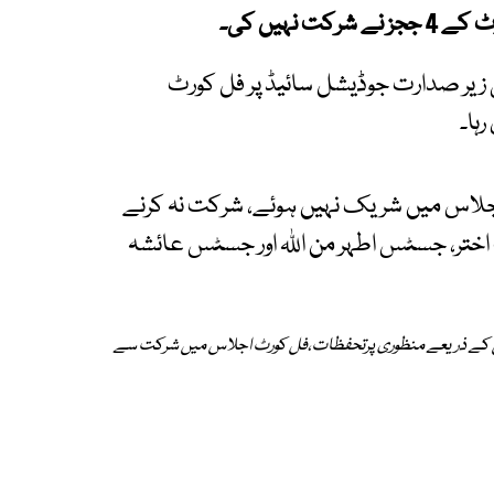
نہیں کی۔
زیر صدارت جوڈیشل سائیڈ پر فل کورٹ
ہا۔
ورٹ کے 4 ججز فل کورٹ اجلاس میں شریک نہیں ہوئے، شرکت نہ کرنے
تر، جسٹس اطہر من اللہ اور جسٹس عائشہ
 کے ذریعے منظوری پرتحفظات،فل کورٹ اجلاس میں شرکت سے