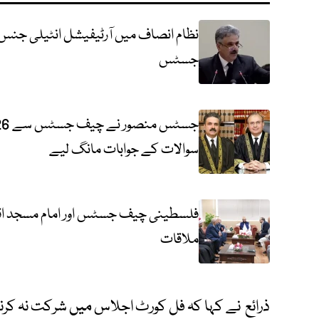
نظام انصاف میں آرٹیفیشل انٹیلی جنس 
جسٹس
سوالات کے جوابات مانگ لیے
فلسطینی چیف جسٹس اور امام مسجد اقصی
ملاقات