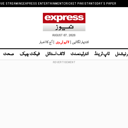
IVE STREAMING
EXPRESS ENTERTAINMENT
CRICKET PAKISTAN
TODAY'S PAPER
AUGUST 07, 2026
اشتہار لگائیں |
لائیو ٹی وی
| آج کا اخبار
ر نیشنل
ٹاپ ٹرینڈ
انٹرٹینمنٹ
لائف اسٹائل
فیکٹ چیک
صحت