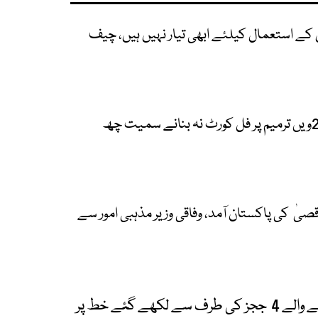
کے استعمال کیلئے ابھی تیار نہیں ہیں، چیف
جسٹس منصور نے چیف جسٹس سے 26ویں ترمیم پر فل کورٹ نہ بنانے سمیت چھ
ٰ کی پاکستان آمد، وفاقی وزیر مذہبی امور سے
ذرائع نے کہا کہ فل کورٹ اجلاس میں شرکت نہ کرنے والے 4 ججز کی طرف سے لکھے گئے خط پر