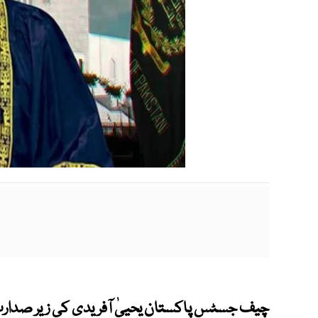
چیف جسٹس پاکستان یحییٰ آفریدی کی زیر صدارت 