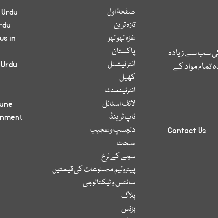
صفحۂ اول
 Urdu
تازہ ترین
rdu
غزہ لہو لہو
ws in
پاکستان
کی سب سے زیادہ
انٹر نیشنل
 Urdu
 تمام مواد کے
کھیل
انٹرٹینمنٹ
لائف اسٹائل
bune
ٹاپ ٹرینڈ
inment
دلچسپ و عجیب
Contact Us
صحت
سونے کے نرخ
پیٹرولیم مصنوعات کی قیمتیں
سائنس و ٹیکنالوجی
بلاگ
بزنس