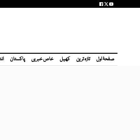
صفحۂ اول
تازہ ترین
کھیل
خاص خبریں
پاکستان
انٹ