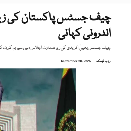
چیف جسٹس پاکستان کی زیر
اندرونی کہانی
چیف جسٹس یحییٰ آفریدی کی زیر صدارت اجلاس میں سپریم کورٹ کے 4 ججز شریک نہیں ہو
ویب ڈیسک
September 08, 2025