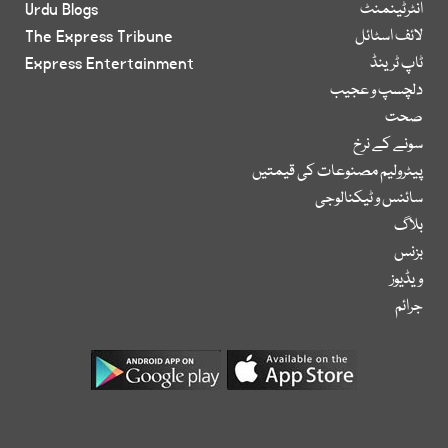
انٹرٹینمنٹ
Urdu Blogs
لائف اسٹائل
The Express Tribune
ٹاپ ٹرینڈ
Express Entertainment
دلچسپ و عجیب
صحت
سونے کے نرخ
پیٹرولیم مصنوعات کی قیمتیں
سائنس و ٹیکنالوجی
بلاگ
بزنس
ویڈیوز
جرائم