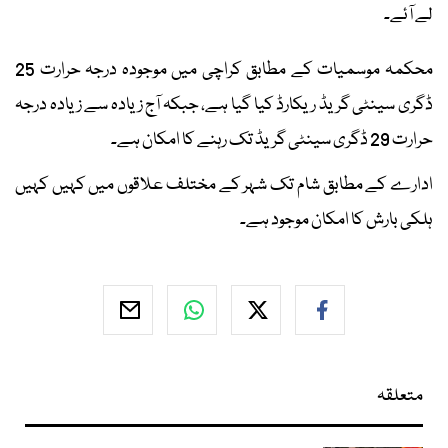
لے آئے۔
محکمہ موسمیات کے مطابق کراچی میں موجودہ درجہ حرارت 25
ڈگری سینٹی گریڈ ریکارڈ کیا گیا ہے، جبکہ آج زیادہ سے زیادہ درجہ
حرارت 29 ڈگری سینٹی گریڈ تک رہنے کا امکان ہے۔
ادارے کے مطابق شام تک شہر کے مختلف علاقوں میں کہیں کہیں
ہلکی بارش کا امکان موجود ہے۔
متعلقہ