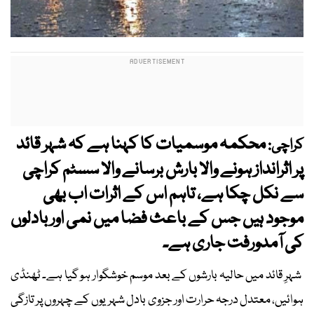
محکمہ موسمیات کا کہنا ہے کہ شہر قائد
کراچی:
پر اثرانداز ہونے والا بارش برسانے والا سسٹم کراچی
سے نکل چکا ہے، تاہم اس کے اثرات اب بھی
موجود ہیں جس کے باعث فضا میں نمی اور بادلوں
کی آمدورفت جاری ہے۔
شہرِ قائد میں حالیہ بارشوں کے بعد موسم خوشگوار ہو گیا ہے۔ ٹھنڈی
ہوائیں، معتدل درجہ حرارت اور جزوی بادل شہریوں کے چہروں پر تازگی