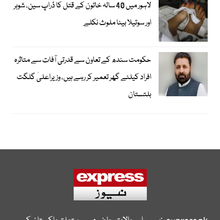
لاہور میں 40 سالہ خاتون کے قتل کا ڈراپ سین، شوہر
اور سوتیلا بیٹا ملوث نکلے
حکومت سندھ کے تعاون سے قدرتی آفات سے متاثرہ
افراد کیلئے گھر تعمیر کر رہے ہیں، وزیراعلیٰ گلگت
بلتستان