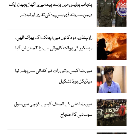
پنجاب پولیس میں بڑے پیمانے پر اکھاڑ پچھاڑ، ایک
درجن سے زائد ڈی ایس پیز کی تقرری اور تبادلے
راولپنڈی، دو دکانوں میں اچانک آگ بھڑک اٹھی،
ریسکیو کی بروقت کارروائی سے بڑا نقصان ٹل گیا
میر رضا کیس، راتوں رات قبر کشائی سے پہلے نیا
میڈیکل بورڈ تشکیل
میر رضا علی کے انصاف کیلیے کراچی میں سول
سوسائٹی کا احتجاج