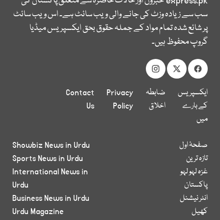
express.pk
خبروں اور حالات حاضرہ سے متعلق پاکستان کی
سب سے زیادہ وزٹ کی جانے والی ویب سائٹ ہے۔ اس ویب سائٹ
پر شائع شدہ تمام مواد کے جملہ حقوق بحق ایکسپریس میڈیا
گروپ محفوظ ہیں۔
ایکسپریس
ضابطہ
Privacy
Contact
کے بارے
اخلاق
Policy
Us
میں
صفحۂ اول
Showbiz News in Urdu
تازہ ترین
Sports News in Urdu
غزہ لہو لہو
International News in
پاکستان
Urdu
انٹر نیشنل
Business News in Urdu
کھیل
Urdu Magazine