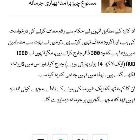
ممنوع چیز برآمد؛ بھاری جرمانہ
اداکارہ کے مطابق انہوں نے حکام سے رقم معاف کرنے کی درخواست
کی ہے، اور اگر وہ معاف نہیں کرتے ہیں، تو میں نے بہت سے مضامین
میں پڑھا ہے کہ وہ 300 ڈالر چارج کرتے ہیں، مگر انہوں نے 1980
AUD (ایک لاکھ 14 ہزار بھارتی روپے) چارج کیا، اور اس میں 6 یونٹ
لکھے گئے ہیں، لہذا میں نہیں جانتی کہ یہ کیا ہے۔
ان کا کہنا تھا کہ ایک غیر ملکی ہونے کے ناطے، مجھے کوئی اندازہ
نہیں تھا کہ مجھے گجروں پر جرمانہ دینا پڑے گا۔