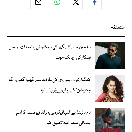
متعلقہ
سلمان خان کے گھر کی سیکیورٹی پر تعینات پولیس
اہلکار کی اچانک موت
کنگنا رناوت جین زی کی طاقت سے گھبرا گئیں، ’گٹر
جنریشن‘ کے بیان پر یوٹرن لے لیا
ٹام ہالینڈ نے ’اسپائیڈر مین: برانڈ نیو ڈے‘ کا اہم
جذباتی منظر خود تخلیق کیا