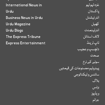
غزہ لہو لہو
International News in
پاکستان
Urdu
انٹر نیشنل
Business News in Urdu
کھیل
Urdu Magazine
انٹرٹینمنٹ
Urdu Blogs
لائف اسٹائل
The Express Tribune
ٹاپ ٹرینڈ
Express Entertainment
دلچسپ و عجیب
صحت
سونے کے نرخ
پیٹرولیم مصنوعات کی قیمتیں
سائنس و ٹیکنالوجی
بلاگ
بزنس
ویڈیوز
جرائم