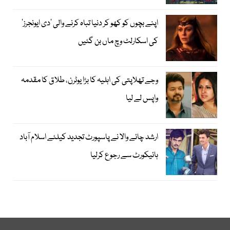
اپنے بچوں کو کھو کر دنیا تباہ کرنے والی ’دی ایونجرز‘
کی اسکارلٹ وچ ماں بن گئیں
وجے تھلاپتی کی اہلیہ کا بڑا یوٹرن، طلاق کا مقدمہ
واپس لے لیا
ارشد چائے والا نے پاسپورٹ تجدید کیلئے اسلام آباد
ہائیکورٹ سے رجوع کرلیا