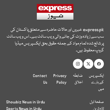
express.pk
خبروں اور حالات حاضرہ سے متعلق پاکستان کی
سب سے زیادہ وزٹ کی جانے والی ویب سائٹ ہے۔ اس ویب سائٹ
پر شائع شدہ تمام مواد کے جملہ حقوق بحق ایکسپریس میڈیا
گروپ محفوظ ہیں۔
ایکسپریس
ضابطہ
Privacy
Contact
کے بارے
اخلاق
Policy
Us
میں
صفحۂ اول
Showbiz News in Urdu
تازہ ترین
Sports News in Urdu