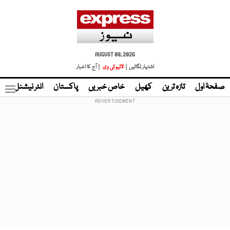
AUGUST 08, 2026
اشتہار لگائیں |
لائیو ٹی وی
| آج کا اخبار
صفحۂ اول
تازہ ترین
کھیل
خاص خبریں
پاکستان
انٹر نیشنل
ٹا