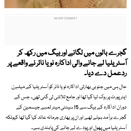
گجرے بالوں میں لگانے اور بیگ میں رکھ کر
آسٹریلیا لے جانے والی اداکارہ نویا نائر نے واقعے پر
ردعمل دے دیا۔
حال ہی میں جنوبی بھارتی اداکارہ نویا نائر کو آسٹریلیا کے میلبرن
ایئرپورٹ پر روک لیا گیا تھا اور جامع تلاشی لی گئی تھی۔ جس کے
دوران اداکارہ کے بیگ سے 15 سینٹی میٹر لمبے جیسمین کے
گجرے برآمد ہوئے تھے اور ان پر بھاری جرمانہ عائد کیا گیا تھا کیونکہ
آسٹریلیا میں پھول اور پودے لے جانے کی پابندی ہے۔