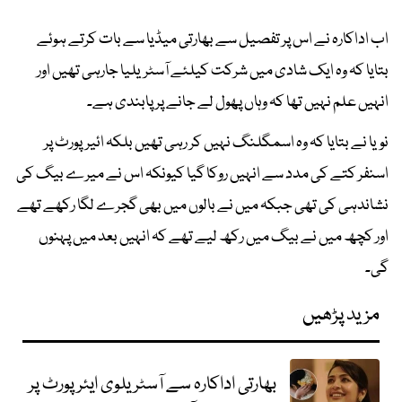
اب اداکارہ نے اس پر تفصیل سے بھارتی میڈیا سے بات کرتے ہوئے
بتایا کہ وہ ایک شادی میں شرکت کیلئے آسٹریلیا جارہی تھیں اور
انہیں علم نہیں تھا کہ وہاں پھول لے جانے پر پابندی ہے۔
نویا نے بتایا کہ وہ اسمگلنگ نہیں کر رہی تھیں بلکہ ائیرپورٹ پر
اسنفر کتے کی مدد سے انہیں روکا گیا کیونکہ اس نے میرے بیگ کی
نشاندہی کی تھی جبکہ میں نے بالوں میں بھی گجرے لگا رکھے تھے
اور کچھ میں نے بیگ میں رکھ لیے تھے کہ انہیں بعد میں پہنوں
گی۔
مزید پڑھیں
بھارتی اداکارہ سے آسٹریلوی ایئرپورٹ پر