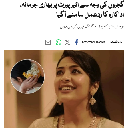
گجروں کی وجہ سے ائیرپورٹ پر بھاری جرمانہ،
اداکارہ کا ردعمل سامنے آگیا
نویا نے بتایا کہ وہ اسمگلنگ نہیں کر رہی تھیں
ویب ڈیسک
September 11, 2025