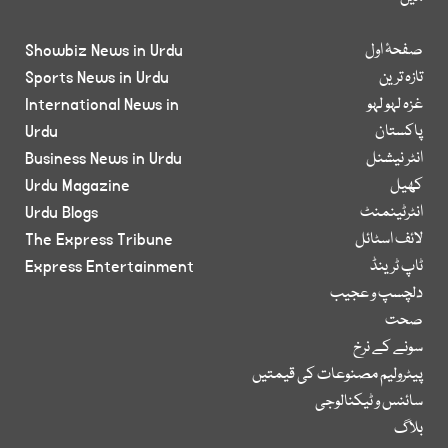
صفحۂ اول
Showbiz News in Urdu
تازہ ترین
Sports News in Urdu
غزہ لہو لہو
International News in
پاکستان
Urdu
انٹر نیشنل
Business News in Urdu
کھیل
Urdu Magazine
انٹرٹینمنٹ
Urdu Blogs
لائف اسٹائل
The Express Tribune
ٹاپ ٹرینڈ
Express Entertainment
دلچسپ و عجیب
صحت
سونے کے نرخ
پیٹرولیم مصنوعات کی قیمتیں
سائنس و ٹیکنالوجی
بلاگ