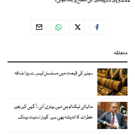
282روپے 55پیسے کی سطح پر بند ہوئی۔
متعلقہ
سونے کی قیمت میں مسلسل تیسرے روز اضافہ
مالیاتی ٹیکنالوجی میں بہتری آئی، آگہی کے بغیر
خطرات کا اندیشہ بھی ہے، گورنر اسٹیٹ بینک