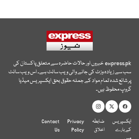
express.pk
خبروں اور حالات حاضرہ سے متعلق پاکستان کی
سب سے زیادہ وزٹ کی جانے والی ویب سائٹ ہے۔ اس ویب سائٹ
پر شائع شدہ تمام مواد کے جملہ حقوق بحق ایکسپریس میڈیا
گروپ محفوظ ہیں۔
ایکسپریس
ضابطہ
Privacy
Contact
کے بارے
اخلاق
Policy
Us
میں