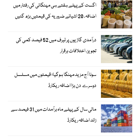
اگست کے پہلے ہفتے ہی مہنگائی کی رفتار میں
اضافہ، 20 اشیائے ضروریہ کی قیمتیں بڑھ گئیں
درآمدی گاڑیوں پر ٹیرف میں 52 فیصد کمی کی
تجویز، اختلافات برقرار
سونا آج مزید مہنگا ہوگیا؛ قیمتوں میں مسلسل
دوسرے دن بڑا اضافہ ریکارڈ
مالی سال کے پہلے ماہ برآمدات میں 31 فیصد سے
زائد اضافہ ریکارڈ