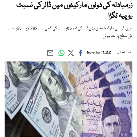
زرمبادلہ کی دونوں مارکیٹوں میں ڈالر کی نسبت
روپیہ تگڑا
اوپن کرنسی مارکیٹ میں بھی ڈالر کی قدر 05پیسے کی کمی سے 282روپے 55پیسے
کی سطح پر بند ہوئی
احتشام مفتی
September 15, 2025