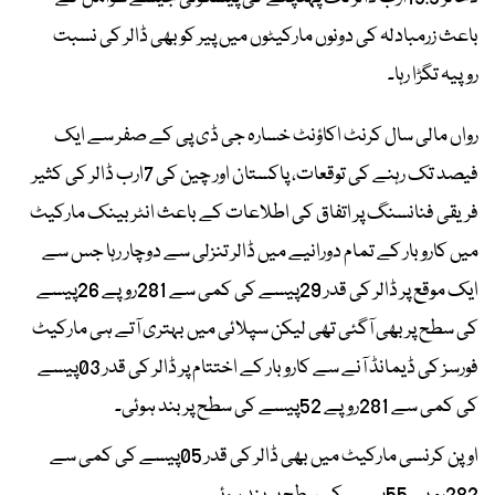
باعث زرمبادلہ کی دونوں مارکیٹوں میں پیر کو بھی ڈالر کی نسبت
روپیہ تگڑا رہا۔
رواں مالی سال کرنٹ اکاؤنٹ خسارہ جی ڈی پی کے صفر سے ایک
فیصد تک رہنے کی توقعات، پاکستان اور چین کی 7ارب ڈالر کی کثیر
فریقی فنانسنگ پر اتفاق کی اطلاعات کے باعث انٹربینک مارکیٹ
میں کاروبار کے تمام دورانیے میں ڈالر تنزلی سے دوچار رہا جس سے
ایک موقع پر ڈالر کی قدر 29پیسے کی کمی سے 281روپے 26پیسے
کی سطح پر بھی آگئی تھی لیکن سپلائی میں بہتری آتے ہی مارکیٹ
فورسز کی ڈیمانڈ آنے سے کاروبار کے اختتام پر ڈالر کی قدر 03پیسے
کی کمی سے 281روپے 52پیسے کی سطح پر بند ہوئی۔
اوپن کرنسی مارکیٹ میں بھی ڈالر کی قدر 05پیسے کی کمی سے