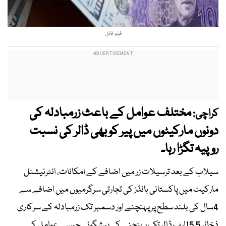
فوٹو: فائل
مختلف عوامل کے باعث زرمبادلہ کی
کراچی:
دونوں مارکیٹوں میں پیر کو بھی ڈالر کی نسبت
روپیہ تگڑا رہا۔
سیلاب کے بعد ترسیلات زر میں اضافے کے امکانات، انٹرنیشنل
مارکیٹ میں پاکستانی بانڈز کی تجارتی سرگرمیوں میں اضافے سے
4سال کی بلند سطح پر پہنچنے اور دسمبر تک زرمبادلہ کے سرکاری
ذخائر 15.5ارب ڈالر تک پہنچنے کی پیشگوئی جیسے عوامل کے