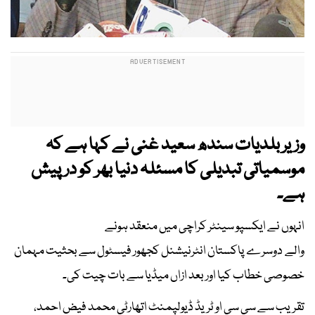
وزیر بلدیات سندھ سعید غنی نے کہا ہے کہ
موسمیاتی تبدیلی کا مسئلہ دنیا بھر کو درپیش
ہے۔
انہوں نے ایکسپو سینٹر کراچی میں منعقد ہونے
والے دوسرے پاکستان انٹرنیشنل کجھور فیسٹول سے بحثیت مہمان
خصوصی خطاب کیا اور بعد ازاں میڈیا سے بات چیت کی۔
تقریب سے سی سی او ٹریڈ ڈیولپمنٹ اتھارٹی محمد فیض احمد،