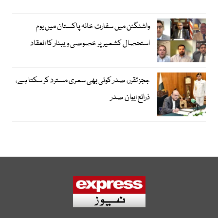
واشنگٹن میں سفارت خانہ پاکستان میں یوم
استحصال کشمیر پر خصوصی ویبنار کا انعقاد
ججز تقرر، صدر کوئی بھی سمری مسترد کر سکتا ہے،
ذرائع ایوان صدر