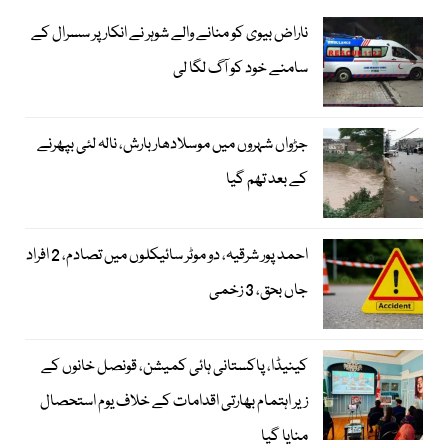
ناراض بیوی کو منانے والے شوہر نے انکار پر سسرال کے
سامنے خود کو آگ لگا لی
جڑواں شہروں میں موسلادھار بارش، نالہ لئی بپھرنے
کے بعد تھم گیا
احمد پور شرقیہ، دو موٹر سائیکلوں میں تصادم، 2 افراد
جاں بحق، 3 زخمی
کینیڈا، پاکستانی ہائی کمیشن، قونصل خانوں کے
زیر اہتمام بھارتی اقدامات کے خلاف یوم استحصال
منایا گیا