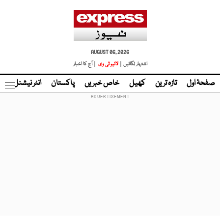
AUGUST 06, 2026
اشتہار لگائیں |
لائیو ٹی وی
| آج کا اخبار
صفحۂ اول
تازہ ترین
کھیل
خاص خبریں
پاکستان
انٹر نیشنل
ٹا