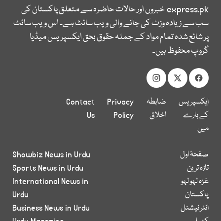
express.pk
خبروں اور حالات حاضرہ سے متعلق پاکستان کی
سب سے زیادہ وزٹ کی جانے والی ویب سائٹ ہے۔ اس ویب سائٹ
پر شائع شدہ تمام مواد کے جملہ حقوق بحق ایکسپریس میڈیا
گروپ محفوظ ہیں۔
ایکسپریس
ضابطہ
Privacy
Contact
کے بارے
اخلاق
Policy
Us
میں
صفحۂ اول
Showbiz News in Urdu
تازہ ترین
Sports News in Urdu
غزہ لہو لہو
International News in
پاکستان
Urdu
انٹر نیشنل
Business News in Urdu