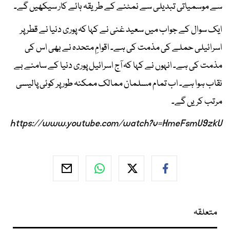
سے موسمیاتی تبدیلی سے نمٹنے کے طریقہ ہائے کار سیکھیں گے۔
ایک سوال کے جواب میں سعید غنی نے کہا کہ پوری دنیا نے قطر پر
اسرائیلی حملے کی مذمت کی ہے۔ اقوامِ متحدہ نے بھی اس کی
مذمت کی ہے۔ انہوں نے کہا کہ آج اسرائیل پوری دنیا کے سامنے بے
نقاب ہوا ہے۔ اب تمام مسلمان ممالک ممکنہ طور پر کوئی پالیسی
مرتب کریں گے۔
https://www.youtube.com/watch?v=HmeFsmU9zkU
متعلقہ