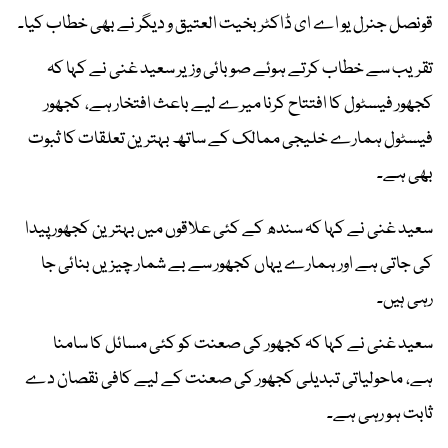
قونصل جنرل یو اے ای ڈاکٹر بخیت العتیق و دیگر نے بھی خطاب کیا۔
تقریب سے خطاب کرتے ہوئے صوبائی وزیر سعید غنی نے کہا کہ
کجھور فیسٹول کا افتتاح کرنا میرے لیے باعث افتخار ہے، کجھور
فیسٹول ہمارے خلیجی ممالک کے ساتھ بہترین تعلقات کا ثبوت
بھی ہے۔
سعید غنی نے کہا کہ سندھ کے کئی علاقوں میں بہترین کجھور پیدا
کی جاتی ہے اور ہمارے یہاں کجھور سے بے شمار چیزیں بنائی جا
رہی ہیں۔
سعید غنی نے کہا کہ کجھور کی صعنت کو کئی مسائل کا سامنا
ہے، ماحولیاتی تبدیلی کجھور کی صعنت کے لیے کافی نقصان دے
ثابت ہو رہی ہے۔