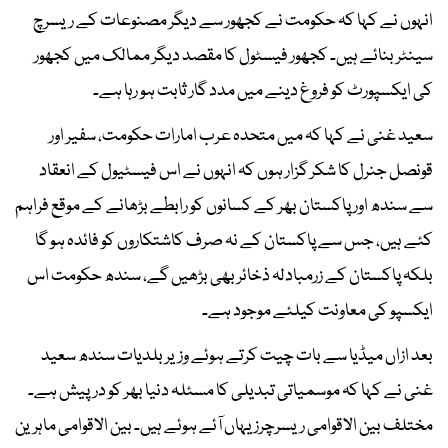
انہوں نے کہا کہ حکومت نے کجھور سے دیگر مصنوعات کے ریسرچ
سینٹر بنائے ہیں۔ کجھور فیسٹول کا مقصد دیگر ممالک میں کجھور
کی ایکسپورٹ کو فروغ دینے میں مدد گار ثابت ہو رہا ہے۔
سعید غنی نے کہا کہ میں متحدہ عرب امارات حکومت، سفیر اور
قونصل جنرل کا شکر گزار ہوں کہ انہوں نے اس فیسٹیول کے انعقاد
سے سندھ اور پاکستان بھر کے کسانوں کو رابطے بڑھانے کے موقع فراہم
کئے ہیں، جس سے پاکستان کے نہ صرف کاشتکاروں کو فائدہ ہو گا
بلکہ پاکستان کے زرمبادلہ ذخائر بھی بڑھیں گے، سندھ حکومت اس
ایکسپو کی معاونت کیلئے موجود ہے۔
بعد ازاں میڈیا سے بات چیت کرتے ہوئے وزیر بلدیات سندھ سعید
غنی نے کہا کہ موسمیاتی تبدیلی کا مسئلہ دنیا بھر کو درپیش ہے۔
مختلف بین الاقوامی ریسرچرز یہاں آئے ہوئے ہیں۔ بین الاقوامی ماہرین