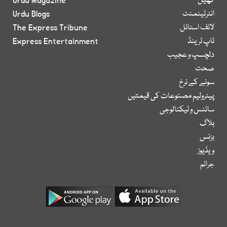
کھیل
Urdu Magazine
انٹرٹینمنٹ
Urdu Blogs
لائف اسٹائل
The Express Tribune
ٹاپ ٹرینڈ
Express Entertainment
دلچسپ و عجیب
صحت
سونے کے نرخ
پیٹرولیم مصنوعات کی قیمتیں
سائنس و ٹیکنالوجی
بلاگ
بزنس
ویڈیوز
جرائم