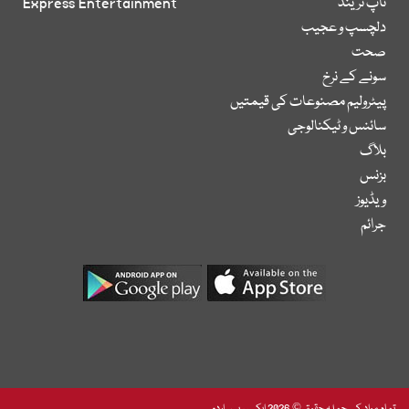
ٹاپ ٹرینڈ
Express Entertainment
دلچسپ و عجیب
صحت
سونے کے نرخ
پیٹرولیم مصنوعات کی قیمتیں
سائنس و ٹیکنالوجی
بلاگ
بزنس
ویڈیوز
جرائم
تمام مواد کے جملہ حقوق © 2026 ایکسپریس اردو