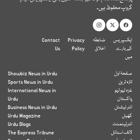
گروپ محفوظ ہیں۔
ایکسپریس
ضابطہ
Privacy
Contact
کے بارے
اخلاق
Policy
Us
میں
صفحۂ اول
Showbiz News in Urdu
تازہ ترین
Sports News in Urdu
غزہ لہو لہو
International News in
پاکستان
Urdu
انٹر نیشنل
Business News in Urdu
کھیل
Urdu Magazine
انٹرٹینمنٹ
Urdu Blogs
لائف اسٹائل
The Express Tribune