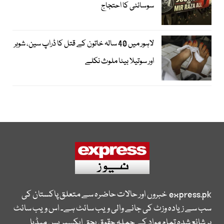
سوسائٹی کا احتجاج
لاہور میں 40 سالہ خاتون کے قتل کا ڈراپ سین، شوہر
اور سوتیلا بیٹا ملوث نکلے
express.pk
خبروں اور حالات حاضرہ سے متعلق پاکستان کی
سب سے زیادہ وزٹ کی جانے والی ویب سائٹ ہے۔ اس ویب سائٹ
پر شائع شدہ تمام مواد کے جملہ حقوق بحق ایکسپریس میڈیا