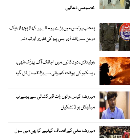
خصوصی دعائیں
پنجاب پولیس میں بڑے پیمانے پر اکھاڑ پچھاڑ، ایک
درجن سے زائد ڈی ایس پیز کی تقرری اور تبادلے
راولپنڈی، دو دکانوں میں اچانک آگ بھڑک اٹھی،
ریسکیو کی بروقت کارروائی سے بڑا نقصان ٹل گیا
میر رضا کیس، راتوں رات قبر کشائی سے پہلے نیا
میڈیکل بورڈ تشکیل
میر رضا علی کے انصاف کیلیے کراچی میں سول