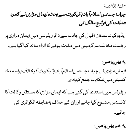
مزید پڑھیں:
چیف جسٹس اسلام آباد ہائیکورٹ سے بحث، ایمان مزاری نے کمرہ
عدالت کی فوٹیج مانگ لی
ایڈووکیٹ عدنان اقبال کی جانب سے دائر ریفرنس میں ایمان مزاری پر
ریاست مخالف سرگرمیوں میں ملوث ہونے کا الزام عائد کیا گیا ہے۔
یہ بھی پڑھیں:
ایمان مزاری نے چیف جسٹس اسلام آباد ہائیکورٹ کیخلاف ہراسمنٹ
کمیٹی میں شکایت جمع کروادی
ریفرنس میں استدعا کی گئی ہے کہ ایمان مزاری کا مستقل وکالت کا
لائسنس منسوخ کیا جائے اور ان کے خلاف باضابطہ انکوائری کی
جائے۔
یہ خبر بھی پڑھیں: