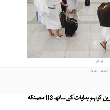
فوٹو: فائل
وفاقی وزارت مذہبی امور نے عمرہ زائرین کو اہم ہدایات کے ساتھ 113 مصدقہ