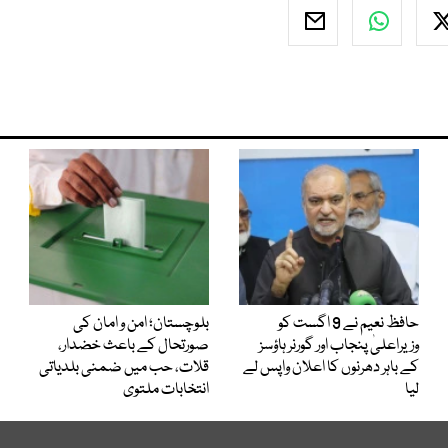
حافظ نعیم نے 9 اگست کو
بلوچستان؛ امن و امان کی
وزیراعلیٰ پنجاب اور گورنر ہاؤسز
صورتحال کے باعث خضدار،
کے باہر دھرنوں کا اعلان واپس لے
قلات، حب میں ضمنی بلدیاتی
لیا
انتخابات ملتوی