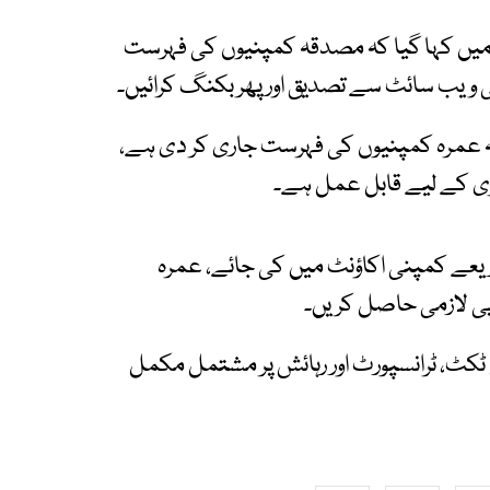
 میں کہا گیا کہ مصدقہ کمپنیوں کی فہرست
ی ویب سائٹ سے تصدیق اور پھر بکنگ کرائیں۔
یا کہ وزارت مذہبی امور نے 113 مصدقہ عمرہ کمپنیوں کی فہرست جاری کر دی ہے،
ریعے کمپنی اکاؤنٹ میں کی جائے، عمرہ
پی لازمی حاصل کریں۔
 ٹکٹ، ٹرانسپورٹ اور رہائش پر مشتمل مکمل