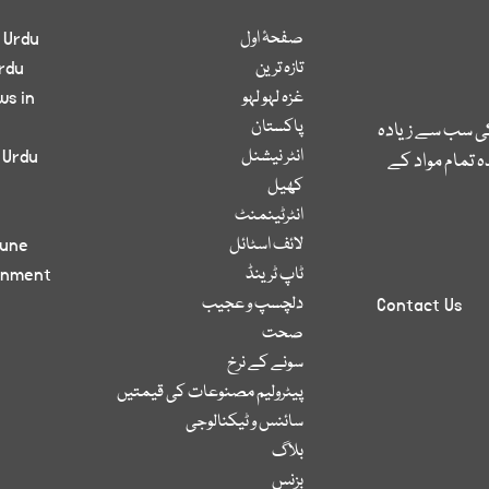
صفحۂ اول
 Urdu
تازہ ترین
rdu
غزہ لہو لہو
ws in
پاکستان
کی سب سے زیادہ
انٹر نیشنل
 Urdu
 تمام مواد کے
کھیل
انٹرٹینمنٹ
لائف اسٹائل
bune
ٹاپ ٹرینڈ
inment
دلچسپ و عجیب
Contact Us
صحت
سونے کے نرخ
پیٹرولیم مصنوعات کی قیمتیں
سائنس و ٹیکنالوجی
بلاگ
بزنس