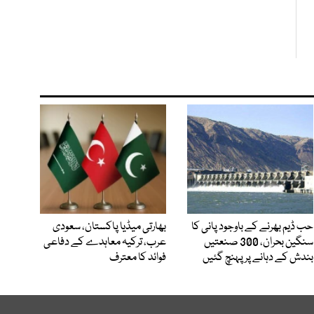
حب ڈیم بھرنے کے باوجود پانی کا
بھارتی میڈیا پاکستان، سعودی
سنگین بحران، 300 صنعتیں
عرب، ترکیہ معاہدے کے دفاعی
بندش کے دہانے پر پہنچ گئیں
فوائد کا معترف