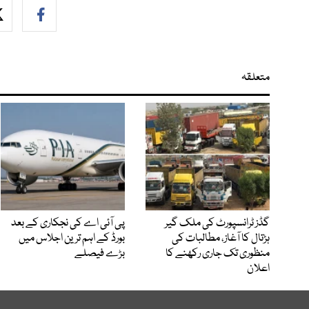
متعلقہ
گڈز ٹرانسپورٹ کی ملک گیر
پی آئی اے کی نجکاری کے بعد
ہڑتال کا آغاز، مطالبات کی
بورڈ کے اہم ترین اجلاس میں
منظوری تک جاری رکھنے کا
بڑے فیصلے
اعلان