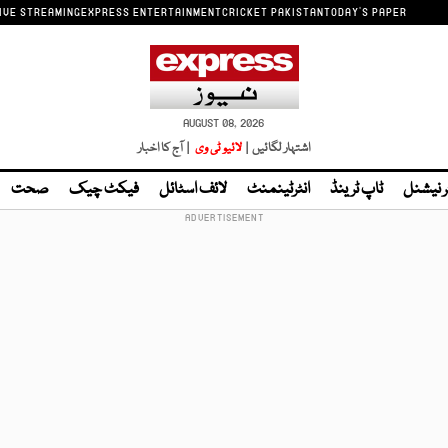
IVE STREAMING
EXPRESS ENTERTAINMENT
CRICKET PAKISTAN
TODAY'S PAPER
AUGUST 08, 2026
اشتہار لگائیں |
لائیو ٹی وی
| آج کا اخبار
ر نیشنل
ٹاپ ٹرینڈ
انٹرٹینمنٹ
لائف اسٹائل
فیکٹ چیک
صحت