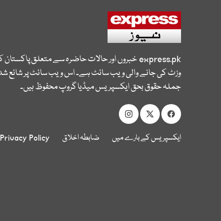
express.pk
خبروں اور حالات حاضرہ سے متعلق پاکستان 
وزٹ کی جانے والی ویب سائٹ ہے۔ اس ویب سائٹ پر شائع شدہ
جملہ حقوق بحق ایکسپریس میڈیا گروپ محفوظ ہیں۔
ایکسپریس کے بارے میں
ضابطہ اخلاق
Privacy Policy