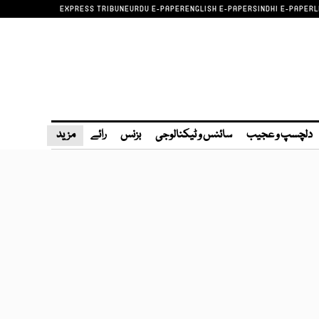
EXPRESS TRIBUNE
URDU E-PAPER
ENGLISH E-PAPER
SINDHI E-PAPER
L
دلچسپ و عجیب
سائنس و ٹیکنالوجی
بزنس
رائے
مزید