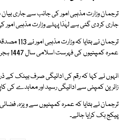
ترجمان وزارت مذہبی امور کی جانب سے جاری بیان
جاری کردی گئی ہے لہٰذا پہلے وزارت مذہبی امور ک
ترجمان نے بتا
عمرہ کمپنیوں کی فہرست اسلامی سال 1447 ہجری کے لیے قابل عمل ہے۔
انہوں نے کہا کہ رقم کی ادائیگی صرف بینک کے ذ
زائرین کمپنی سے ادائیگی رسید اور معاہدے کی کا
ترجمان نے بتایا کہ عمرہ کمپنیوں سے ویزہ، فضائی
پیکج بک کرایا جائے۔