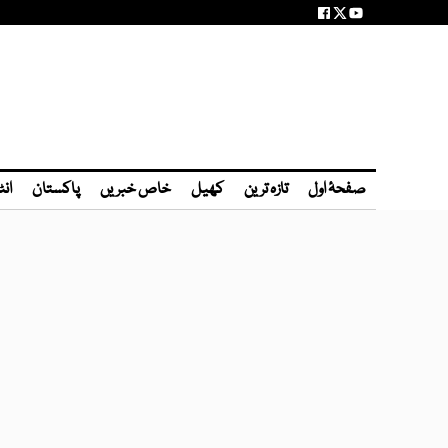
صفحۂ اول
تازہ ترین
کھیل
خاص خبریں
پاکستان
انٹ