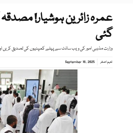
عمرہ زائرین ہوشیار! مصدقہ
گئی
وزارت مذہبی امور کی ویب سائٹ سے پہلے کمپنیوں کی تصدیق کریں اور پ
نعیم اصغر
September 16, 2025