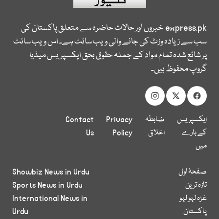
express.pk
خبروں اور حالات حاضرہ سے متعلق پاکستان کی
سب سے زیادہ وزٹ کی جانے والی ویب سائٹ ہے۔ اس ویب سائٹ
پر شائع شدہ تمام مواد کے جملہ حقوق بحق ایکسپریس میڈیا
گروپ محفوظ ہیں۔
ایکسپریس
ضابطہ
Privacy
Contact
کے بارے
اخلاق
Policy
Us
میں
صفحۂ اول
Showbiz News in Urdu
تازہ ترین
Sports News in Urdu
غزہ لہو لہو
International News in
پاکستان
Urdu