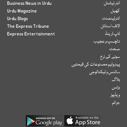
انٹر نیشنل
Business News in Urdu
کھیل
Urdu Magazine
انٹرٹینمنٹ
Urdu Blogs
لائف اسٹائل
The Express Tribune
ٹاپ ٹرینڈ
Express Entertainment
دلچسپ و عجیب
صحت
سونے کے نرخ
پیٹرولیم مصنوعات کی قیمتیں
سائنس و ٹیکنالوجی
بلاگ
بزنس
ویڈیوز
جرائم