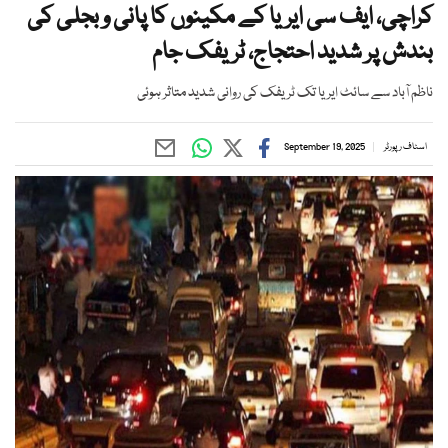
کراچی، ایف سی ایریا کے مکینوں کا پانی و بجلی کی
بندش پر شدید احتجاج، ٹریفک جام
ناظم آباد سے سائٹ ایریا تک ٹریفک کی روانی شدید متاثر ہوئی
اسٹاف رپورٹر
September 19, 2025