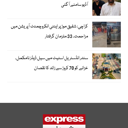
آڈیو سامنے آگئی
کراچی: شفیق موڑ پر اینٹی انکروچمنٹ آپریشن میں
مزاحمت، 33 ملزمان گرفتار
سندر انڈسٹریل اسٹیٹ میں سیل ڈیڈز نامکمل،
خزانے کو 70 کروڑ سے زائد کا نقصان