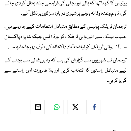
پولیس کا کہنا تھا کہ پانی اور بجلی کی فراہمی جلد بحال کر دی جائے
گی، تاہم وعدہ وفا نہ ہونے پر شہری دوبارہ سڑکوں پر نکل آئے۔
ترجمان ٹریفک پولیس کے مطابق متبادل انتظامات کیے جا رہے ہیں،
حبیب بینک سے آنے والی ٹریفک کو بورڈ آفس جبکہ شاہراہ پاکستان
سے آنے والی ٹریفک کو لیاقت آباد ڈاکخانہ کی طرف بھیجا جا رہا ہے۔
ترجمان نے شہریوں سے گزارش کی ہے کہ وہ پریشانی سے بچنے کے
لیے متبادل راستوں کا انتخاب کریں اور بلا ضرورت اس راستے سے
گریز کریں۔