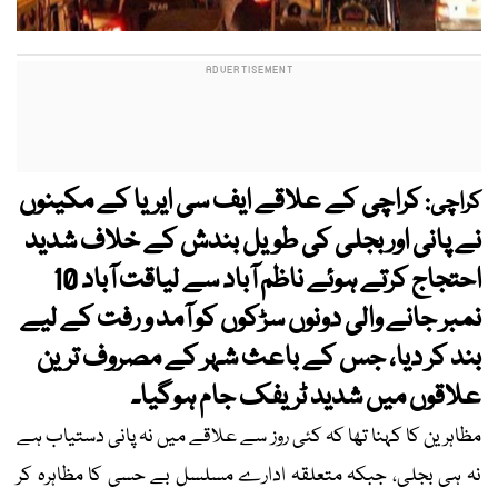
کراچی کے علاقے ایف سی ایریا کے مکینوں
کراچی:
نے پانی اور بجلی کی طویل بندش کے خلاف شدید
احتجاج کرتے ہوئے ناظم آباد سے لیاقت آباد 10
نمبر جانے والی دونوں سڑکوں کو آمد و رفت کے لیے
بند کر دیا، جس کے باعث شہر کے مصروف ترین
علاقوں میں شدید ٹریفک جام ہوگیا۔
مظاہرین کا کہنا تھا کہ کئی روز سے علاقے میں نہ پانی دستیاب ہے
نہ ہی بجلی، جبکہ متعلقہ ادارے مسلسل بے حسی کا مظاہرہ کر