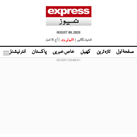
AUGUST 08, 2026
اشتہار لگائیں |
لائیو ٹی وی
| آج کا اخبار
صفحۂ اول
تازہ ترین
کھیل
خاص خبریں
پاکستان
انٹر نیشنل
ٹا