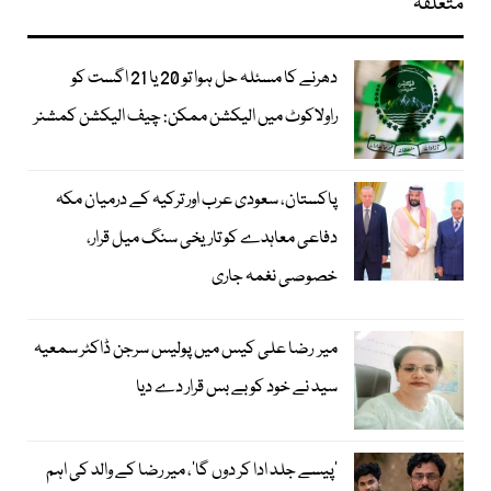
متعلقہ
دھرنے کا مسئلہ حل ہوا تو 20 یا 21 اگست کو
راولاکوٹ میں الیکشن ممکن: چیف الیکشن کمشنر
پاکستان، سعودی عرب اور ترکیہ کے درمیان مکہ
دفاعی معاہدے کو تاریخی سنگ میل قرار،
خصوصی نغمہ جاری
میر رضا علی کیس میں پولیس سرجن ڈاکٹر سمعیہ
سید نے خود کو بے بس قرار دے دیا
’پیسے جلد ادا کر دوں گا‘، میر رضا کے والد کی اہم