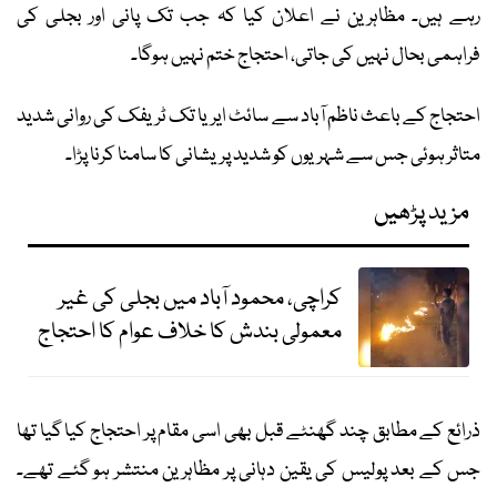
رہے ہیں۔ مظاہرین نے اعلان کیا کہ جب تک پانی اور بجلی کی
فراہمی بحال نہیں کی جاتی، احتجاج ختم نہیں ہوگا۔
احتجاج کے باعث ناظم آباد سے سائٹ ایریا تک ٹریفک کی روانی شدید
متاثر ہوئی جس سے شہریوں کو شدید پریشانی کا سامنا کرنا پڑا۔
مزید پڑھیں
کراچی، محمود آباد میں بجلی کی غیر
معمولی بندش کا خلاف عوام کا احتجاج
ذرائع کے مطابق چند گھنٹے قبل بھی اسی مقام پر احتجاج کیا گیا تھا
جس کے بعد پولیس کی یقین دہانی پر مظاہرین منتشر ہو گئے تھے۔