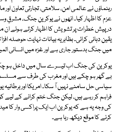
رہنماؤں نے عالمی امن، سلامتی، تجارتی تعاون اور
عزم کا اظہار کیا۔ انھوں نے یوکرین جنگ، مشرقِ 
درپیش خطرات پر تشویش کا اظہار کرتے ہوئے ان م
یقین دہانی کرائی۔ بظاہر یہ بیانات نہایت حوصلہ افز
میں جنگ بدستور جاری ہے اور غزہ میں انسانی المیہ ہر
یوکرین کی جنگ اب تیسرے سال میں داخل ہو چکی ہ
بے گھر ہو چکے ہیں اور مغرب کی طرف سے مسلسل
سیاسی حل سامنے نہیں آ سکا۔ امریکا اور برطانیہ 
فراہم کر رہے ہیں، لیکن جنگ ختم کرانے کے لیے کو
کی وجہ یہ ہے کہ یوکرین اب ایک پراکسی وار کا می
کرنے کا موقع دیکھ رہا ہے۔