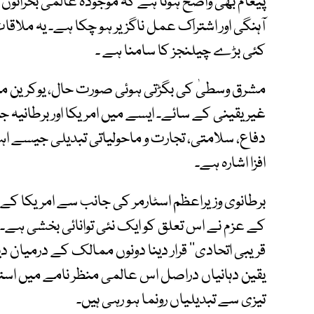
پیغام بھی واضح ہوتا ہے کہ موجودہ عالمی بحرانوں
آہنگی اور اشتراک عمل ناگزیر ہو چکا ہے۔ یہ ملا
کئی بڑے چیلنجز کا سامنا ہے ۔
مشرق وسطیٰ کی بگڑتی ہوئی صورت حال، یوکرین م
غیر یقینی کے سائے۔ ایسے میں امریکا اور برطانیہ جی
دفاع، سلامتی، تجارت و ماحولیاتی تبدیلی جیسے اہم 
افزا اشارہ ہے۔
برطانوی وزیراعظم اسٹارمر کی جانب سے امریکا کے س
کے عزم نے اس تعلق کو ایک نئی توانائی بخشی ہے۔ 
قریبی اتحادی‘‘ قرار دینا دونوں ممالک کے درمیان دی
یقین دہانیاں دراصل اس عالمی منظر نامے میں استح
تیزی سے تبدیلیاں رونما ہو رہی ہیں۔