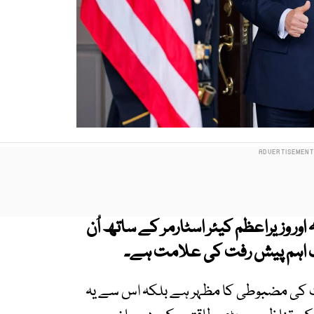
اور وزیراعظم کیئر اسٹارمر کے ساتھ اُن
 اہم پیش رفت کی علامت ہے۔
ت کی مضبوطی کا مظہر ہے بلکہ اس سے یہ