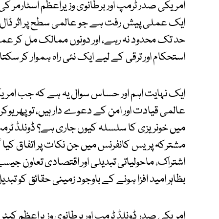
امریکی صدر ٹرمپ اور برطانوی وزیراعظم اسٹارمر ک
ایک عملی پیش رفت ہے جو عالمی سطح پر اثر ڈال س
حد تک محدود نہ رہے، اور دونوں ممالک مل کر عملی 
استحکام اور ترقی کے لیے ایک نئی راہ ہموار کر سکتا
ایک نہایت اہم اور حساس سوال یہ ہے کہ جب امریکا ا
عالمی قیادت اور امن کے دعوے دار ہیں، تو پھر یو
میں خونریزی کا سلسلہ کیوں جاری ہے؟ ڈونلڈ ٹرمپ ا
مشترکہ پریس کانفرنس میں جن نکات پر اتفاق کیا گ
اشتراک، ماحولیاتی تبدیلی اور اقتصادی تعاون جی
بظاہر امید افزا ہونے کے باوجود زمینی حقائق کو تبدیل
امریکی صدر ڈونلڈ ٹرمپ اور برطانوی وزیراعظم کیئر