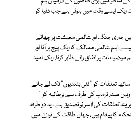
 کے تناظر میں بڑی طاقتوں کے درمیان ہم
قات ایک ایسے وقت میں ہوئی ہے جب دنیا کو
یں جاری جنگ اور عالمی معیشت پر چھائے
سے اہم عالمی ممالک کا ایک پیج پر آنا اور
موضوعات پر اتفاق رائے ظاہر کرنا، ایک امید
اتھ تعلقات کو ’’ نئی بلندیوں‘‘ تک لے جانے
وہیں صدر ٹرمپ کی طرف سے برطانیہ کو ’’
رینہ تعلقات کی ازسر ِنو تصدیق ہے۔ یہ دو طرفہ
کام کا پیغام ہیں، جہاں طاقت کے توازن میں