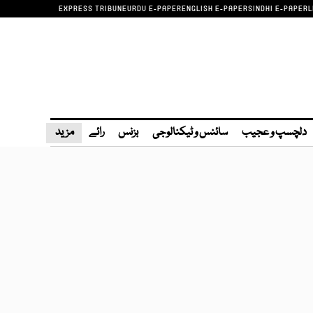
EXPRESS TRIBUNE
URDU E-PAPER
ENGLISH E-PAPER
SINDHI E-PAPER
L
دلچسپ و عجیب
سائنس و ٹیکنالوجی
بزنس
رائے
مزید