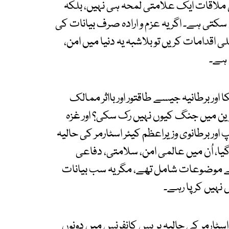
ی ملاقات ایک علامتی لمحہ ہی نہیں، بلکہ
کتی ہے۔ اگر یہ عزم و ارادہ صرف بیانات کی
اقدامات کریں تو بلاشبہ یہ دنیا میں امن،
 ہے۔
ور برطانیہ جیسے طاقتور اور بااثر ممالک
کرین میں جنگ کیوں نہیں رک سکی؟ اور غزہ
ور برطانوی وزیراعظم کیئر اسٹارمر کی حالیہ
یا، اُن میں عالمی امن، سلامتی، دفاعی
سے موضوعات شامل تھے، مگر یہ سب بیانات
 نہیں کر پا رہے۔
 اسٹارمر کی حالیہ پریس کانفرنس میں دونوں