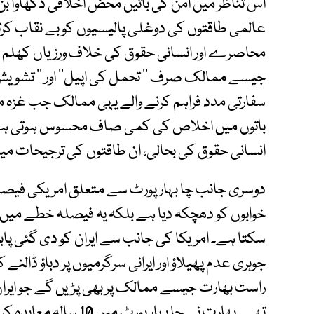
اس تناظر میں امن کی باتیں محض اخلاقی دکھاوا بن
عالمی طاقتوں کی دوغلی پالیسیوں کو بے نقاب ک
محاصرے اور انسانی حقوق کی خلاف ورزیاں کھلم کھل
جیسے ممالک صرف ’’ تحمل کی اپیل‘‘ اور ’’ تشویش‘
سفارتی مدد فراہم کرنے والے یہی ممالک جب غزہ م
باتوں میں اخلاص کی کمی صاف محسوس ہوتی ہے۔ ف
انسانی حقوق کی بحالی، ان طاقتوں کی ترجیحات می
دوسری جانب چا بہار پورٹ سے متعلق امریکی فیصل
خوابوں کو دھچکہ دیا ہے بلکہ یہ فیصلہ خطے میں 
سکتا ہے۔ امریکا کی جانب سے ایران کو دی گئی پابند
جوہری عدم پھیلاؤ اور ایرانی سرگرمیوں پر دباؤ ڈالنے
راست بھارت جیسے ممالک پر بھی پڑیں گے جو ایران 
تھے۔ بھارت نے چا بہار پ