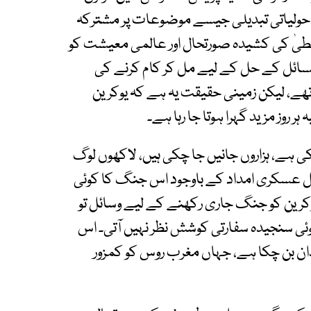
 ماحولیاتی تبدیلی جیسے موضوعات پر مشترکہ
وسطیٰ کی کشیدہ صورتحال اور عالمی معیشت کو
سائل کے حل کے لیے مل کر کام کرنے کی
ا تھے، لیکن زمینی حقیقت یہ ہے کہ یوکرین
 روز مزید گہرا ہوتا جا رہا ہے۔
ے، ہزاروں جانیں جا چکی ہیں، لاکھوں لوگ
 عسکری امداد کے باوجود اس جنگ کا کوئی
یوکرین کو جنگ جاری رکھنے کے لیے وسائل تو
ئی سنجیدہ سفارتی کوشش نظر نہیں آتی۔ اس
دان بن چکا ہے، جہاں مغرب روس کو کمزور