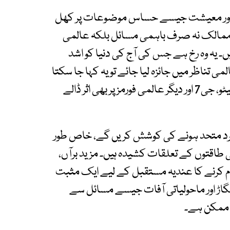
 اور معیشت جیسے حساس موضوعات پر کھل
 ممالک نہ صرف باہمی مسائل بلکہ عالمی
ں۔ یہ وہ رخ ہے جس کی آج کی دنیا کو اشد
تناظر میں جائزہ لیا جائے تو یہ کہا جا سکتا
ہے کہ امریکا اور برطانیہ کے اتحاد کا مضبوط ہونا نیٹو، جی7 اور دیگر عالمی فورمز پر بھی اثر ڈالے
گرد متحد ہونے کی کوشش کریں گے، خاص طور
طاقتوں کے تعلقات کشیدہ ہیں۔ مزید برآں،
ام کرنے کا عندیہ مستقبل کے لیے ایک مثبت
گاڑ اور ماحولیاتی آفات جیسے مسائل سے
ے ممکن ہے۔