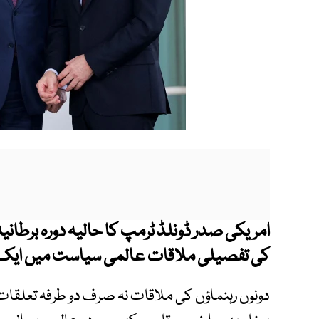
امریکی صدر ڈونلڈ ٹرمپ کا حالیہ دورہ برطانیہ 
کی تفصیلی ملاقات عالمی سیاست میں ایک
دونوں رہنماؤں کی ملاقات نہ صرف دو طرفہ تعلقا