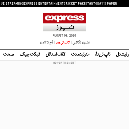
IVE STREAMING
EXPRESS ENTERTAINMENT
CRICKET PAKISTAN
TODAY'S PAPER
AUGUST 08, 2026
اشتہار لگائیں |
لائیو ٹی وی
| آج کا اخبار
ر نیشنل
ٹاپ ٹرینڈ
انٹرٹینمنٹ
لائف اسٹائل
فیکٹ چیک
صحت