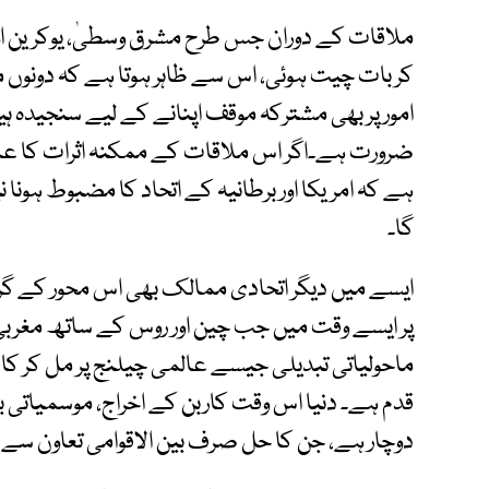
ملاقات کے دوران جس طرح مشرق وسطیٰ، یوکرین
کر بات چیت ہوئی، اس سے ظاہر ہوتا ہے کہ دونوں
امور پر بھی مشترکہ موقف اپنانے کے لیے سنجیدہ ہی
ضرورت ہے۔اگر اس ملاقات کے ممکنہ اثرات کا عالمی 
گا۔
ایسے میں دیگر اتحادی ممالک بھی اس محور کے 
پر ایسے وقت میں جب چین اور روس کے ساتھ مغربی 
ماحولیاتی تبدیلی جیسے عالمی چیلنج پر مل کر ک
قدم ہے۔ دنیا اس وقت کاربن کے اخراج، موسمیاتی ب
دوچار ہے، جن کا حل صرف بین الاقوامی تعاون س