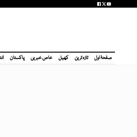
صفحۂ اول
تازہ ترین
کھیل
خاص خبریں
پاکستان
انٹ