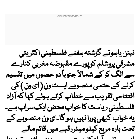
نیتن یاہو نے گزشتہ ہفتے فلسطینی اکثریتی
مشرقی یروشلم کو پورے مقبوضہ مغربی کنارے
سے الگ کر کے شمالاً جنوباً دو حصوں میں تقسیم
کرنے کے حتمی منصوبے ایسٹ ون ( ای ون ) کی
افتتاحی تقریب سے خطاب کرتے ہوئے کہا کہ آزاد
فلسطینی ریاست کا خواب محض ایک سراب ہے۔
یہ خواب کبھی پورا نہیں ہو گا۔ای ون منصوبے کے
تحت بارہ مربع کیلو میٹر رقبے میں قائم مالے