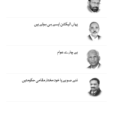
یہاں الیکشن ایسے ہی ہوتے ہیں
بے چارے عوام
نئے صوبے یا خود مختار مقامی حکومتیں