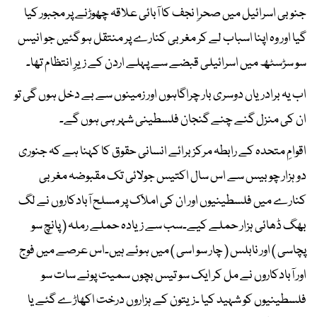
جنوبی اسرائیل میں صحراِ نجف کا آبائی علاقہ چھوڑنے پر مجبور کیا
گیا اور وہ اپنا اسباب لے کر مغربی کنارے پر منتقل ہو گئیں جو انیس
سو سڑسٹھ میں اسرائیلی قبضے سے پہلے اردن کے زیرِ انتظام تھا۔
اب یہ برادریاں دوسری بار چراگاہوں اور زمینوں سے بے دخل ہوں گی تو
ان کی منزل گنے چنے گنجان فلسطینی شہر ہی ہوں گے۔
اقوامِ متحدہ کے رابطہ مرکز برائے انسانی حقوق کا کہنا ہے کہ جنوری
دو ہزار چوبیس سے اس سال اکتیس جولائی تک مقبوضہ مغربی
کنارے میں فلسطینیوں اور ان کی املاک پر مسلح آبادکاروں نے لگ
بھگ ڈھائی ہزار حملے کیے۔سب سے زیادہ حملے رملہ ( پانچ سو
پچاسی ) اور نابلس ( چار سو اسی ) میں ہوئے ہیں۔اس عرصے میں فوج
اور آبادکاروں نے مل کر ایک سو تیس بچوں سمیت پونے سات سو
فلسطینیوں کو شہید کیا ۔زیتون کے ہزاروں درخت اکھاڑے گئے یا