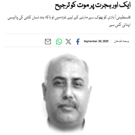
ایک اور ہجرت پر موت کو ترجیح
فلسطینی آبادی کو بھوک سے مارنے کے لیے غزہ میں تو ناکہ بند نسل کشی کی پالیسی
اپنائی گئی ہے
وسعت اللہ خان
September 20, 2025