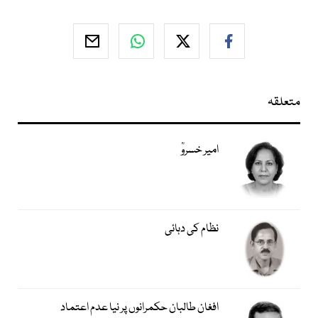
متعلقہ
امیر خسروؒ
نظام کی دہائی
افغان طالبان حکمرانوں پر نیا عدم اعتماد