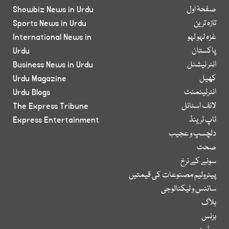
صفحۂ اول
Showbiz News in Urdu
تازہ ترین
Sports News in Urdu
غزہ لہو لہو
International News in
پاکستان
Urdu
انٹر نیشنل
Business News in Urdu
کھیل
Urdu Magazine
انٹرٹینمنٹ
Urdu Blogs
لائف اسٹائل
The Express Tribune
ٹاپ ٹرینڈ
Express Entertainment
دلچسپ و عجیب
صحت
سونے کے نرخ
پیٹرولیم مصنوعات کی قیمتیں
سائنس و ٹیکنالوجی
بلاگ
بزنس