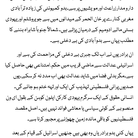
دار و مدار زراعت اور مویشیوں پر ہے۔بدو کمیونٹی کی زیادہ تر آبادی
مغربی کنارے پر خان الحمر کے میدانوں میں ہے جو یروشلم اور یہودی
بستی مالے ادومیم کے درمیان پڑتے ہیں۔ شمالاً جنوباً شاہراہ بننے کا
مطلب یہاں سے بدو آبادی کی بے دخلی ہے۔
ان برادریوں نے اب تک جبری بے دخلی کی مزاحمت کی ہے اور
اسرائیلی عدالت سے ماضیِ قریب میں حکم ِ امتناعی بھی حاصل کیا
ہے۔مگر بدلی فضا میں شاید عدالت بھی اب مدد نہ کر سکے۔یوں
صدیوں پرانی فلسطینی تہذیب کی ایک اور تہہ ختم ہو جائے گی۔
انسانی حقوق کے ایک سرگرم یہودی کارکن ایلون کوہن کے بقول ای ون
منصوبے کے کوئی سیاسی یا معاشی فوائد نہیں ہیں۔ اصل مقصد
فلسطینیوں کو باقی ماندہ زمین چھوڑنے پر مجبور کرنا ہے۔
یہاں کئی بدو برادریاں وہ بھی ہیں جنھیں اسرائیل کے قیام کے بعد