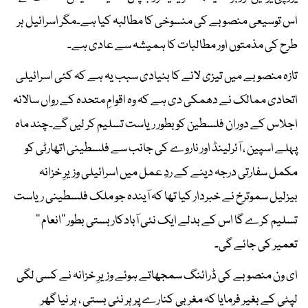
اس توسیعی منصوبے کی منسوخی کا مطالبہ کیا ہے۔مگر اسرائیل ہر
طرح کی مذمتوں اور مطالبات کا ہمیشہ سے عادی ہے۔
تازہ منصوبے میں تیزی لانے کا بنیادی سبب یہ ہے کہ کئی اسرائیلی
اتحادی ممالک نے دھمکی دی ہے کہ وہ اقوامِ متحدہ کے رواں سالانہ
اجلاس کے دوران فلسطین کو بطور ریاست تسلیم کر لیں گے۔چند ماہ
پہلے اسپین ، آئرلینڈ اور ناروے کی جانب سے فلسطینی اتھارٹی کو
مکمل سفارتی درجہ دینے کے ردِ عمل میں اسرائیلی وزیرِ خزانہ
بیزلیل سموترخ نے خبردار کیا تھا کہ آیندہ جو ملک فلسطینی ریاست
تسلیم کرے گا اس کے بدلے ایک نئی آبادکار بستی بطور ’’انعام ‘‘
تعمیر کی جائے گی۔
ای ون منصوبے کی ڈرائنگ سمجھاتے ہوئے وزیرِ خزانہ نے کسی لگی
لپٹی کے بغیر فرمایا کہ مغربی کنارے پر ہر نئی بستی ، ہر نیا گھر