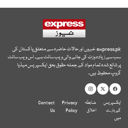
express.pk
خبروں اور حالات حاضرہ سے متعلق پاکستان کی
سب سے زیادہ وزٹ کی جانے والی ویب سائٹ ہے۔ اس ویب سائٹ
پر شائع شدہ تمام مواد کے جملہ حقوق بحق ایکسپریس میڈیا
گروپ محفوظ ہیں۔
ایکسپریس
ضابطہ
Privacy
Contact
کے بارے
اخلاق
Policy
Us
میں