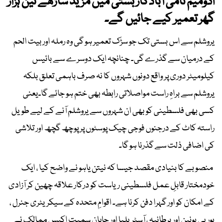
ادومیم نامی آبادکار بستی میں مزید ساڑھے تین ہزار
گھر تعمیر کیے جائیں گے۔
یروشلم سے اس بستی تک جو سڑک تعمیر ہو گی وہ رملہ اور بیت الحم
کے درمیان سے گذرے گی۔ چنانچہ ایک دوسرے سے بائیس
کیلومیٹر دوری پر واقع دونوں شہروں کا نہ صرف باہمی تعلق بلکہ
یروشلم سے براہِ راست مواصلاتی رابطہ بھی ختم ہو جائے گا۔یعنی
کسی بھی فلسطینی کو بھی ان شہروں سے یروشلم آنے کے لیے طویل
راستہ کاٹ کے درجنوں فوجی چیک پوسٹوں پر پوچھ گچھ اور تلاشی
کی اضافی ذلت سے گذرنا ہو گا۔
منصوبے کا بنیادی مقصد جیسا کہ نیتن یاہو نے واضح کیا ، ایک
خودمختار قابلِ عمل فلسطینی ریاست کو درکار علاقہ چھین کر آزادی
کے امکان کو اور گہرا دفن کرنا ہے۔ اقوامِ متحدہ کے سیکریٹری جنرل ،
یورپی یونین اور برطانیہ ، آسٹریلیا اور جاپان سمیت اکیس ممالک نے