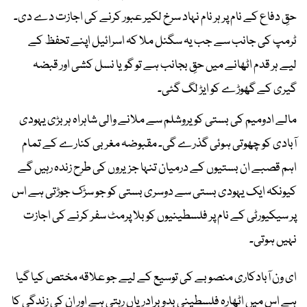
حقِ دفاع کے نام پر ہر نام نہاد سرخ لکیر عبور کرنے کی اجازت دے دی۔
ٹرمپ کی جانب سے جب یہ سگنل ملا کہ اسرائیل اپنے تحفظ کے
لیے ہر قدم اٹھانے میں حقِ بجانب ہے تو گویا نسل کشی اور قبضہ
گیری کے گھوڑے کو ایڑ لگ گئی۔
مالے ادومیم کی بستی کو یروشلم سے ملانے والی شاہراہ ہر بڑی یہودی
آبادی کو چھوتی ہوئی گذرے گی۔ مقبوضہ مغربی کنارے کے تمام
اہم قصبے ان بستیوں کے درمیان تنہا جزیروں کی طرح زندہ رہیں گے
کیونکہ ایک یہودی بستی سے دوسری بستی کو جو سڑک جوڑتی ہے اس
پر سیکیورٹی کے نام پر فلسطینیوں کو بلا پرمٹ سفر کرنے کی اجازت
نہیں ہوتی۔
ای ون آبادکاری منصوبے کی توسیع کے لیے جو علاقہ مختص کیا گیا
ہے اس میں اٹھارہ فلسطینی بدو برادریاں رہتی ہے اور ان کی زندگی کا