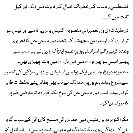
فلسطینی ریاست کے خطرناک خیال کے تابوت میں ایک اور کیل
ثابت ہوں گے۔
درحقیقت ای ون تعمیراتی منصوبہ اکتیس برس پرانا ہے اور انیس سو
ترانوے کے اوسلو امن سجھوتے کے تحت دو ریاستی حل کا تحریری
وعدہ کرنے والے اسرائیلی وزیرِ اعظم ایتزاک رابین نے ہی سب سے
پہلے انیس سو چورانوے میں اس بارے میں بات چھیڑی تھی۔
منصوبہ دو ہزار چار میں ایک پولیس اسٹیشن اور ذیلی سڑکوں کی تعمیر
سے شروع ہوا۔تاہم یورپی ممالک نے تب بھی بظاہر اپنے تحفظات ظاہر
کرتے ہوئے اسے دو ریاستی حل کی سرخ لکیر قرار دیا تو عارضی طور پر
کام روک دیا گیا۔
مگر اکتوبر دو ہزار تئیس میں حماس کی مسلح کارروائی کے سبب گویا
بلی کے بھاگوں چھینکا ٹوٹ گیا اور مغربی پشت پناہوں نے اسرائیل کو