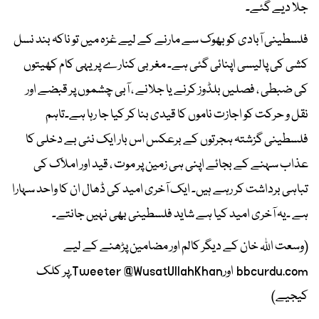
جلا دیے گئے۔
فلسطینی آبادی کو بھوک سے مارنے کے لیے غزہ میں تو ناکہ بند نسل
کشی کی پالیسی اپنائی گئی ہے۔ مغربی کنارے پر یہی کام کھیتوں
کی ضبطی ، فصلیں بلڈوز کرنے یا جلانے ، آبی چشموں پر قبضے اور
نقل و حرکت کو اجازت ناموں کا قیدی بنا کر کیا جا رہا ہے۔تاہم
فلسطینی گزشتہ ہجرتوں کے برعکس اس بار ایک نئی بے دخلی کا
عذاب سہنے کے بجائے اپنی ہی زمین پر موت ، قید اور املاک کی
تباہی برداشت کر رہے ہیں۔ ایک آخری امید کی ڈھال ان کا واحد سہارا
ہے ۔یہ آخری امید کیا ہے شاید فلسطینی بھی نہیں جانتے۔
(وسعت اللہ خان کے دیگر کالم اور مضامین پڑھنے کے لیے
bbcurdu.com اورTweeter @WusatUllahKhan.پر کلک
کیجیے)