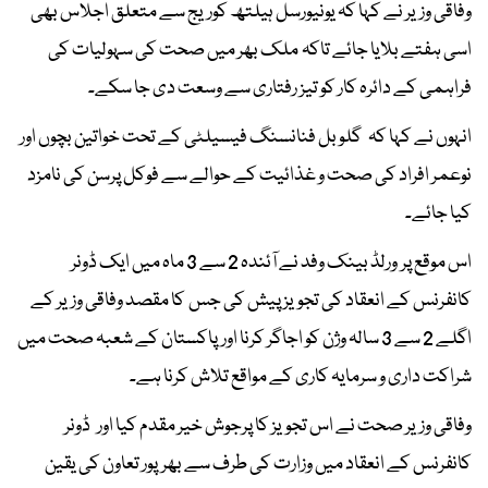
وفاقی وزیر نے کہا کہ یونیورسل ہیلتھ کوریج سے متعلق اجلاس بھی
اسی ہفتے بلایا جائے تاکہ ملک بھر میں صحت کی سہولیات کی
فراہمی کے دائرہ کار کو تیز رفتاری سے وسعت دی جا سکے۔
انہوں نے کہا کہ گلوبل فنانسنگ فیسیلٹی کے تحت خواتین بچوں اور
نوعمر افراد کی صحت و غذائیت کے حوالے سے فوکل پرسن کی نامزد
کیا جائے۔
اس موقع پر ورلڈ بینک وفد نے آئندہ 2 سے 3 ماہ میں ایک ڈونر
کانفرنس کے انعقاد کی تجویز پیش کی جس کا مقصد وفاقی وزیر کے
اگلے 2 سے 3 سالہ وژن کو اجاگر کرنا اور پاکستان کے شعبہ صحت میں
شراکت داری و سرمایہ کاری کے مواقع تلاش کرنا ہے۔
وفاقی وزیر صحت نے اس تجویز کا پرجوش خیر مقدم کیا اور ڈونر
کانفرنس کے انعقاد میں وزارت کی طرف سے بھرپور تعاون کی یقین