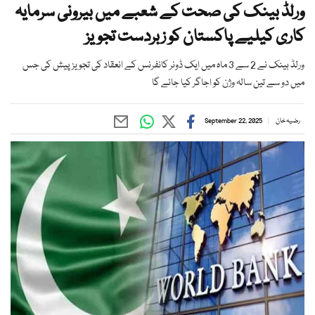
ورلڈ بینک کی صحت کے شعبے میں بیرونی سرمایہ
کاری کیلیے پاکستان کو زبردست تجویز
ورلڈ بینک نے 2 سے 3 ماہ میں ایک ڈونر کانفرنس کے انعقاد کی تجویز پیش کی جس
میں دو سے تین سالہ وژن کو اجاگر کیا جائے گا
رضیہ خان
September 22, 2025