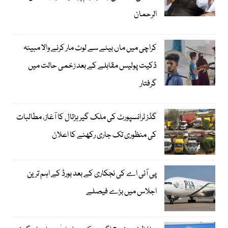
الرحمان
کراچی میں ماں بیٹے سے لوٹ مار کرنے والا مبینہ
ڈکیت پولیس مقابلے کے بعد زخمی حالت میں
گرفتار
گڈز ٹرانسپورٹ کی ملک گیر ہڑتال کا آغاز، مطالبات
کی منظوری تک جاری رکھنے کا اعلان
پی آئی اے کی نجکاری کے بعد بورڈ کے اہم ترین
اجلاس میں بڑے فیصلے