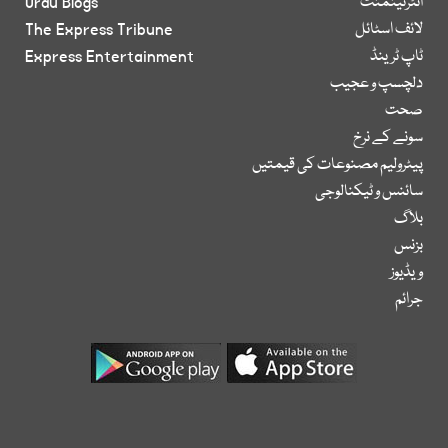
انٹرٹینمنٹ
Urdu Blogs
لائف اسٹائل
The Express Tribune
ٹاپ ٹرینڈ
Express Entertainment
دلچسپ و عجیب
صحت
سونے کے نرخ
پیٹرولیم مصنوعات کی قیمتیں
سائنس و ٹیکنالوجی
بلاگ
بزنس
ویڈیوز
جرائم