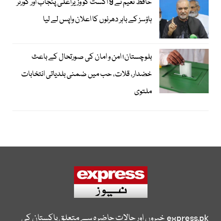
حافظ نعیم نے 9 اگست کو وزیراعلیٰ پنجاب اور گورنر
ہاؤسز کے باہر دھرنوں کا اعلان واپس لے لیا
بلوچستان؛ امن و امان کی صورتحال کے باعث
خضدار، قلات، حب میں ضمنی بلدیاتی انتخابات
ملتوی
express.pk
خبروں اور حالات حاضرہ سے متعلق پاکستان کی