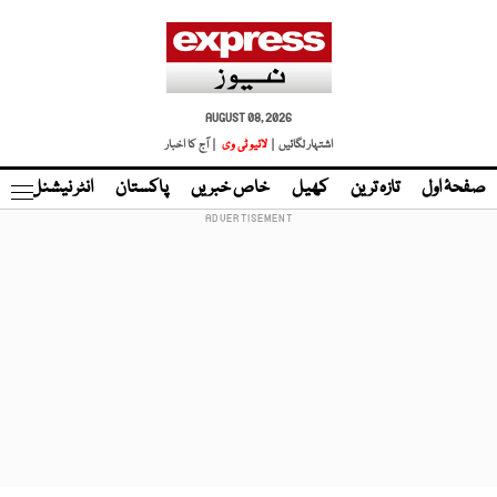
AUGUST 08, 2026
اشتہار لگائیں |
لائیو ٹی وی
| آج کا اخبار
صفحۂ اول
تازہ ترین
کھیل
خاص خبریں
پاکستان
انٹر نیشنل
ٹا