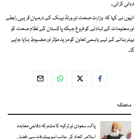
دہانی کرائی۔
انہوں نے کہا کہ وزارت صحت اور ورلڈ بینک کے درمیان قریبی رابطے
اور معلومات کے تبادلے کو فروغ جبکہ پاکستان کے نظام صحت کو
بہتر بنانے کے لیے باہمی تعاون کو مزید مؤثر اور مضبوط بنایا جایے
گا۔
متعلقہ
پاک، سعودی اور ترکیہ کا مشترکہ دفاعی معاہدہ
اسلامی اتحاد کی جانب اہم پیشرفت ہے، فضل