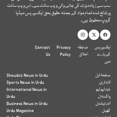
سب سے زیادہ وزٹ کی جانے والی ویب سائٹ ہے۔ اس ویب سائٹ
پر شائع شدہ تمام مواد کے جملہ حقوق بحق ایکسپریس میڈیا
گروپ محفوظ ہیں۔
ایکسپریس
ضابطہ
Privacy
Contact
کے بارے
اخلاق
Policy
Us
میں
صفحۂ اول
Showbiz News in Urdu
تازہ ترین
Sports News in Urdu
غزہ لہو لہو
International News in
پاکستان
Urdu
انٹر نیشنل
Business News in Urdu
کھیل
Urdu Magazine