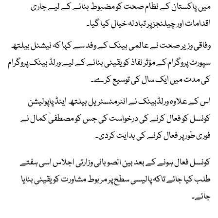
میں پاکستان کے نظام صحت کو مضبوط بنانے کے لیے جاری
اقدامات اور چیلنجز پر تبادلہ خیال کیا گیا۔
وفاقی وزیر صحت نے عالمی بینک کے وفد سے کہا کہ نیشنل ہیلتھ
سپورٹ پروگرام کے مؤثر نفاذ کو یقینی بنانے کے لیے ورلڈ بینک پروگرام
کی مدت میں ایک سال کی توسیع کرے۔
اس کے علاوہ ورلڈبینک نے انٹرمنسٹریل ہیلتھ اینڈ پاپولیشن
کونسل کو فعال کرنے کی درخواست کی جس کو مصطفیٰ کمال نے
فوری طور پر فعال کرنے کی ہدایت کردی۔
کونسل فعال ہونے کے بعد بین الصوبائی وزارتی اجلاس اسی ہفتے
طلب کیا جائے تاکہ پالیسی سطح پر مربوط مشاورت کو یقینی بنایا
جائے۔