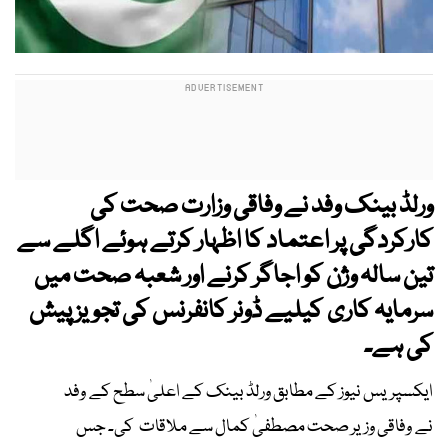
ورلڈ بینک وفد نے وفاقی وزارت صحت کی
کارکردگی پر اعتماد کا اظہار کرتے ہوئے اگلے سے
تین سالہ وژن کو اجاگر کرنے اور شعبہ صحت میں
سرمایہ کاری کیلیے ڈونر کانفرنس کی تجویز پیش
کی ہے۔
ایکسپریس نیوز کے مطابق ورلڈ بینک کے اعلیٰ سطح کے وفد
نے وفاقی وزیر صحت مصطفیٰ کمال سے ملاقات کی۔ جس