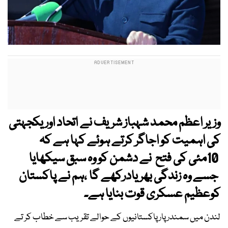
وزیر اعظم محمد شہباز شریف نے اتحاد اور یکجہتی
کی اہمیت کو اجاگر کرتے ہوئے کہا ہے کہ
10مئی کی فتح نے دشمن کو وہ سبق سیکھایا
جسے وہ زندگی بھر یادرکھے گا ،ہم نے پاکستان
کوعظیم عسکری قوت بنایا ہے۔
لندن میں سمندر پار پاکستانیوں کے حوالے تقریب سے خطاب کر تے