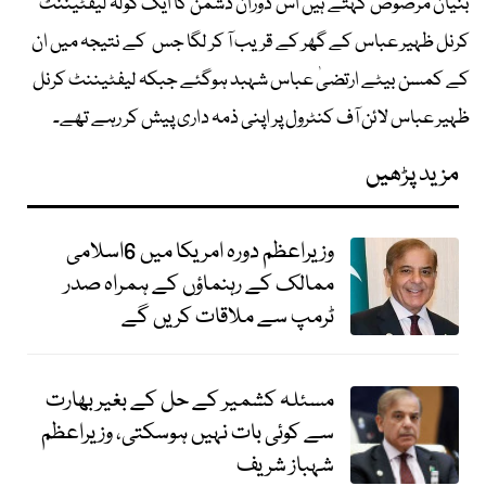
بنیان مرصوص کہتے ہیں اس دوران دشمن کا ایک گولہ لیفٹیننٹ
کرنل ظہیر عباس کے گھر کے قریب آ کر لگا جس کے نتیجہ میں ان
کے کمسن بیٹے ارتضیٰ عباس شہبد ہوگئے جبکہ لیفٹیننٹ کرنل
ظہیر عباس لائن آف کنٹرول پر اپنی ذمہ داری پیش کر رہے تھے۔
مزید پڑھیں
وزیراعظم دورہ امریکا میں 6اسلامی
ممالک کے رہنماؤں کے ہمراہ صدر
ٹرمپ سے ملاقات کریں گے
مسئلہ کشمیر کے حل کے بغیر بھارت
سے کوئی بات نہیں ہوسکتی، وزیراعظم
شہباز شریف