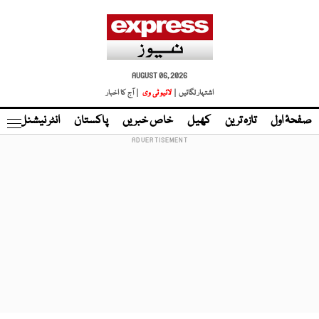
AUGUST 06, 2026
اشتہار لگائیں |
لائیو ٹی وی
| آج کا اخبار
صفحۂ اول
تازہ ترین
کھیل
خاص خبریں
پاکستان
انٹر نیشنل
ٹا