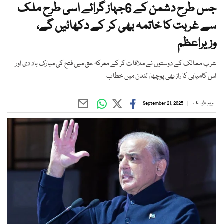
جس طرح دشمن کے 6جہاز گرائے اسی طرح ملک
سے غربت کا خاتمہ بھی کر کے دکھائیں گے،
وزیراعظم
عرب ممالک کے دوستوں نے ملاقات کر کے معرکہ حق میں فتح کی مبارک باد دی اور
اس کامیابی کا راز بھی پوچھا، لندن میں خطاب
ویب ڈیسک
September 21, 2025