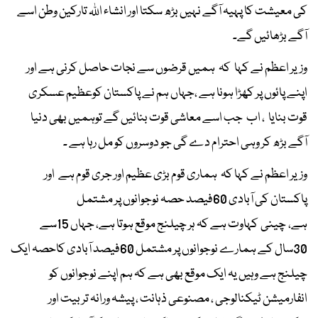
کی معیشت کا پہیہ آگے نہیں بڑھ سکتا اور انشاء اللہ تارکین وطن اسے
آگے بڑھائیں گے۔
وزیر اعظم نے کہا کہ ہمیں قرضوں سے نجات حاصل کرنی ہے اور
اپنے پائوں پر کھڑا ہونا ہے ،جہاں ہم نے پاکستان کوعظیم عسکری
قوت بنایا ، اب جب اسے معاشی قوت بنائیں گے توہمیں بھی دنیا
آگے بڑھ کر وہی احترام دے گی جو دوسروں کو مل رہا ہے ۔
وزیر اعظم نے کہا کہ ہماری قوم بڑی عظیم اور جری قوم ہے اور
پاکستان کی آبادی 60فیصد حصہ نوجوانوں پر مشتمل
ہے، چینی کہاوت ہے کہ ہر چیلنج موقع ہوتا ہے، جہاں 15سے
30سال کے ہمارے نوجوانوں پر مشتمل 60فیصد آبادی کاحصہ ایک
چیلنج ہے وہیں یہ ایک موقع بھی ہے کہ ہم اپنے نوجوانوں کو
انفارمیشن ٹیکنالوجی ، مصنوعی ذہانت ، پیشہ ورانہ تربیت اور