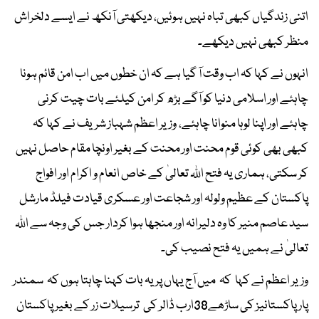
اتنی زندگیاں کبھی تباہ نہیں ہوئیں، دیکھتی آنکھ نے ایسے دلخراش
منظر کبھی نہیں دیکھے۔
انہوں نے کہا کہ اب وقت آ گیا ہے کہ ان خطوں میں اب امن قائم ہونا
چاہئے اور اسلامی دنیا کو آگے بڑھ کر امن کیلئے بات چیت کرنی
چاہئے اور اپنا لوہا منوانا چاہئے، وزیر اعظم شہباز شریف نے کہا کہ
کبھی بھی کوئی قوم محنت اور محنت کے بغیر اونچا مقام حاصل نہیں
کر سکتی، ہماری یہ فتح اللہ تعالیٰ کے خاص انعام و اکرام اور افواج
پاکستان کے عظیم ولولہ اور شجاعت اور عسکری قیادت فیلڈ مارشل
سید عاصم منیر کا وہ دلیرانہ اور منجھا ہوا کردار جس کی وجہ سے اللہ
تعالیٰ نے ہمیں یہ فتح نصیب کی۔
وزیر اعظم نے کہا کہ میں آج یہاں پر یہ بات کہنا چاہتا ہوں کہ سمندر
پار پاکستانیز کی ساڑھے38ارب ڈالر کی ترسیلات زر کے بغیر پاکستان