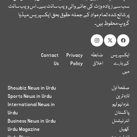
سب سے زیادہ وزٹ کی جانے والی ویب سائٹ ہے۔ اس ویب سائٹ
پر شائع شدہ تمام مواد کے جملہ حقوق بحق ایکسپریس میڈیا
گروپ محفوظ ہیں۔
ایکسپریس
ضابطہ
Privacy
Contact
کے بارے
اخلاق
Policy
Us
میں
صفحۂ اول
Showbiz News in Urdu
تازہ ترین
Sports News in Urdu
غزہ لہو لہو
International News in
پاکستان
Urdu
انٹر نیشنل
Business News in Urdu
کھیل
Urdu Magazine