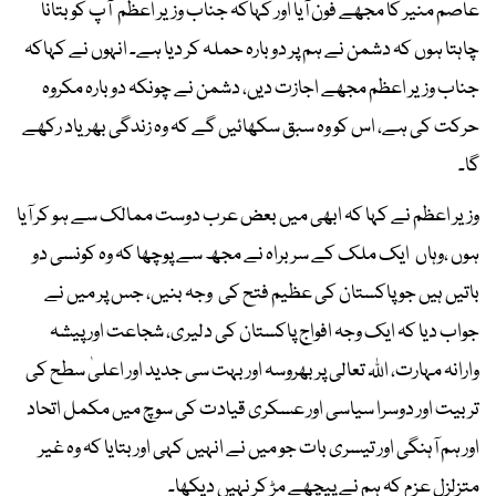
عاصم منیر کا مجھے فون آیا اور کہاکہ جناب وزیر اعظم آپ کو بتانا
چاہتا ہوں کہ دشمن نے ہم پر دوبارہ حملہ کر دیا ہے۔ انہوں نے کہاکہ
جناب وزیر اعظم مجھے اجازت دیں، دشمن نے چونکہ دوبارہ مکروہ
حرکت کی ہے، اس کو وہ سبق سکھائیں گے کہ وہ زندگی بھر یاد رکھے
گا۔
وزیر اعظم نے کہا کہ ابھی میں بعض عرب دوست ممالک سے ہو کر آیا
ہوں ،وہاں ایک ملک کے سربراہ نے مجھ سے پوچھا کہ وہ کونسی دو
باتیں ہیں جو پاکستان کی عظیم فتح کی وجہ بنیں، جس پر میں نے
جواب دیا کہ ایک وجہ افواج پاکستان کی دلیری، شجاعت اور پیشہ
وارانہ مہارت، اللہ تعالی پر بھروسہ اور بہت سی جدید اور اعلیٰ سطح کی
تربیت اور دوسرا سیاسی اور عسکری قیادت کی سوچ میں مکمل اتحاد
اور ہم آہنگی اور تیسری بات جو میں نے انہیں کہی اور بتایا کہ وہ غیر
متزلزل عزم کہ ہم نے پیچھے مڑ کر نہیں دیکھا۔