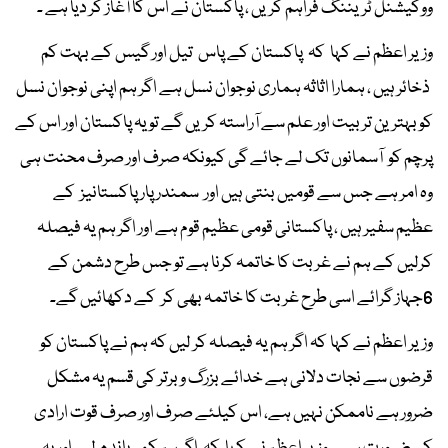
ووکیشنل ٹریننگ فراہم کریں ، پاکستان نے اس کا آغاز کر دیا ہے ۔
وزیر اعظم نے کہا کہ پاکستان کے پاس تیل اور گیس کے بہت کم
ذخائر ہیں ، ہمارا اثاثہ ہماری نوجوان نسل ہے اگر ہم اپنی نوجوان نسل
کو بہترین تربیت اور علم سے آراستہ کریں گے تو یہ پاکستان اور اس کے
پرچم کو آسمانوں تک لے جائے گی کیونکہ صرف اور صرف محنت ہی
وہ امر ہے جس سے قومیں بنتی ہیں اور سمندر پار پاکستانیز کے
عظیم سفیر ہیں ، پاکستانی قومی عظیم قوم ہے اور اگر ہم یہ فیصلہ
کرلیں کے ہم نے غربت کا خاتمہ کرنا ہے تو جس طرح دشمن کے
6جہاز گرائے اسی طرح غربت کا خاتمہ بھی کر کے دکھائیں گے۔
وزیر اعظم نے کہا کہ اگر ہم یہ فیصلہ کر لیں کہ ہم نے پاکستان کو
قرضوں سے نجات دلانی ہے خدائے بزرگ وبرتر کی قسم یہ مشکل
ضرور ہے ناممکن نہیں ہے، اس کیلئے صرف اور صرف قوت ارادی