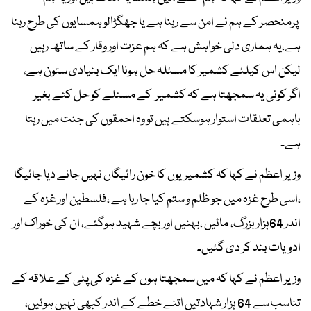
پرمنحصر کے ہم نے امن سے رہنا ہے یا جھگڑالو ہمسایوں کی طرح رہنا
ہے،یہ ہماری دلی خواہش ہے کہ ہم عزت اور وقار کے ساتھ رہیں
لیکن اس کیلئے کشمیر کا مسئلہ حل ہونا ایک بنیادی ستون ہے،
اگر کوئی یہ سمجھتا ہے کہ کشمیر کے مسئلے کو حل کئے بغیر
باہمی تعلقات استوار ہوسکتے ہیں تو وہ احمقوں کی جنت میں رہتا
ہے۔
وزیر اعظم نے کہا کہ کشمیریوں کا خون رائیگاں نہیں جانے دیا جائیگا
،اسی طرح غزہ میں جو ظلم و ستم کیا جا رہا ہے ،فلسطین اور غزہ کے
اندر 64ہزار بزرگ، مائیں ،بہنیں اور بچے شہید ہوگئے، ان کی خوراک اور
ادویات بند کر دی گئیں۔
وزیر اعظم نے کہا کہ میں سمجھتا ہوں کے غزہ کی پٹی کے علاقہ کے
تناسب سے 64 ہزار شہادتیں اتنے خطے کے اندر کبھی نہیں ہوئیں،