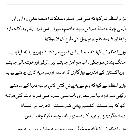
وزیر اعظم نے کہاکہ میں نے، صدر مملکت آصف علی زرداری اور
آرمی چیف فیلڈ مارشل سید عاصم منیر نے اس ننھے شہید کا جنازہ
پڑھا اور شہید کا چہرہ پھول کی طرح کھلا ہواتھا ۔
وزیر اعظم نے کہا کہ ہم نے اس قبیح حرکت کا بھرپور بدلہ لیا ہے،
جنگ بندی ہو چکی ، اب ہم امن چاہتے ہیں ،ترقی اور خوشحالی چاہتے
اور پاکستان کے اندر بے روز گاری کا خاتمہ اور سرمایہ کاری چاہتے ہیں۔
وزیر اعظم نے کہاکہ ہم نے یہ پیش کش کئی مرتبہ دنیا کے سامنے
رکھی ہے اور دنیا نے ہماری بات سنی ہے ۔ میں نے یہ بات کئی مرتبہ
کہا کہ ہم مسئلہ کشمیر ، پانی کے مسئلہ ، تجارت اور انسداد
دہشتگردی پر برابری کے بنیاد پر بات چیت کرنا چاہتے ہیں۔
وزیر اعظم نے کہاکہ ہم خطے میں ہمسایہ ملک ہیں اور یہ ہم