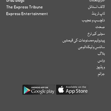
انٹرٹینمنٹ
Urdu Blogs
لائف اسٹائل
The Express Tribune
ٹاپ ٹرینڈ
Express Entertainment
دلچسپ و عجیب
صحت
سونے کے نرخ
پیٹرولیم مصنوعات کی قیمتیں
سائنس و ٹیکنالوجی
بلاگ
بزنس
ویڈیوز
جرائم