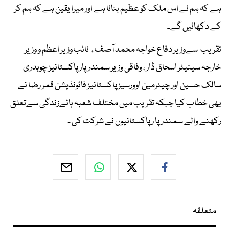
ہے کہ ہم نے اس ملک کو عظیم بنانا ہے اور میرا یقین ہے کہ ہم کر
کے دکھائیں گے۔
تقریب سےوزیر دفاع خواجہ محمد آصف ، نائب وزیر اعظم و وزیر
خارجہ سینیٹر اسحاق ڈار ، وفاقی وزیر سمندرپار پاکستانیز چوہدری
سالک حسین اور چیئرمین اوورسیز پاکستانیز فائونڈیشن قمر رضا نے
بھی خطاب کیا جبکہ تقریب میں مختلف شعبہ ہائےزندگی سےتعلق
رکھنے والے سمندرپا ر پاکستانیوں نے شرکت کی ۔
متعلقہ