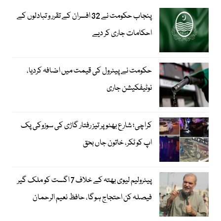
پنجاب حکومت نے 32 افسران کے تقرر و تبادلوں کے
احکامات جاری کر دیے
حکومت نے پیٹرول کی قیمت میں اضافہ کردیا،
نوٹیفکیشن جاری
کراچی؛ شارع بھٹو پر تیز رفتار گاڑی کی سوزوکی پک
اپ کو ٹکر، خاتون جاں بحق
پیٹرولیم لیوی بھتہ کے خلاف 7 اگست کو ملک گیر
فیصلہ کن احتجاج ہوگا، حافظ نعیم الرحمان