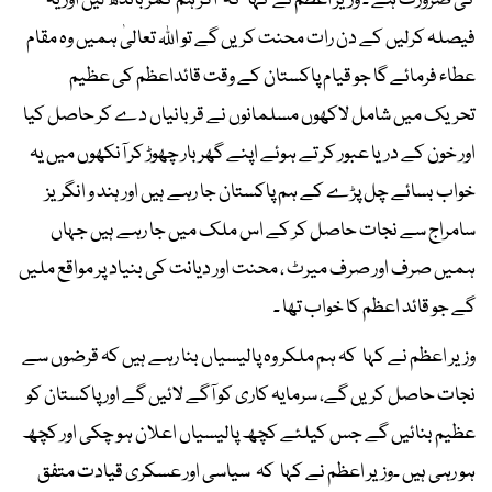
کی ضرورت ہے ۔ وزیر اعظم نے کہا کہ اگر ہم کمر باندھ لیں اور یہ
فیصلہ کرلیں کے دن رات محنت کریں گے تو اللہ تعالیٰ ہمیں وہ مقام
عطاء فرمائے گا جو قیام پاکستان کے وقت قائداعظم کی عظیم
تحریک میں شامل لاکھوں مسلمانوں نے قربانیاں دے کر حاصل کیا
اور خون کے دریا عبور کر تے ہوئے اپنے گھر بار چھوڑ کر آنکھوں میں یہ
خواب بسائے چل پڑے کے ہم پاکستان جا رہے ہیں اور ہند و انگریز
سامراج سے نجات حاصل کر کے اس ملک میں جا رہے ہیں جہاں
ہمیں صرف اور صرف میرٹ ، محنت اور دیانت کی بنیاد پر مواقع ملیں
گے جو قائد اعظم کا خواب تھا ۔
وزیر اعظم نے کہا کہ ہم ملکر وہ پالیسیاں بنا رہے ہیں کہ قرضوں سے
نجات حاصل کریں گے، سرمایہ کاری کو آگے لائیں گے اور پاکستان کو
عظیم بنائیں گے جس کیلئے کچھ پالیسیاں اعلان ہو چکی اور کچھ
ہو رہی ہیں ۔وزیر اعظم نے کہا کہ سیاسی اور عسکری قیادت متفق