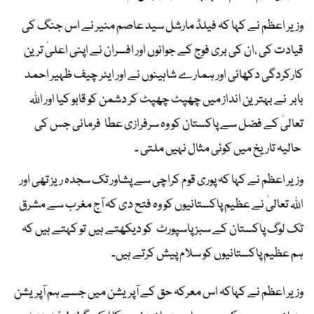
وزیر اعظم نے کہا کہ فیلڈ مارشل سید عاصم منیر نے اس جنگ کی
قیادت کی ،ان کی بری فوج کے جوانوں اور افسران نے اپنی اعلیٰ ترین
کارکردگی دکھائی اور ہمارے شاہینوں نے اور ایئر چیف ظہیر احمد
بابر نے بہترین انداز میں چھپٹ چھپٹ کر دشمن کو قابو کیا اور اللہ
تعالیٰ کے فضل سے پاکستان کو وہ سرفرازی عطا فرمائی جس کی
حالیہ تاریخ میں کوئی مثال نہیں ملتی ۔
وزیر اعظم نے کہا کہ پوری قوم کراچی سے پشاور تک سجدہ ریز تھی اور
اللہ تعالیٰ نے عظیم پاکستانیوں کو وہ فتح دی کہ آج مغرب سے مشرق
تک لوگ پاکستان کے سبز پاسپورٹ کو دیکھتے ہیں تو کہتے ہیں کہ
ہم عظیم پاکستانیوں کو سلام پیش کرتے ہیں۔
وزیر اعظم نے کہاکہ اس معرکہ حق کے آپریشن میں جسے ہم آپریشن