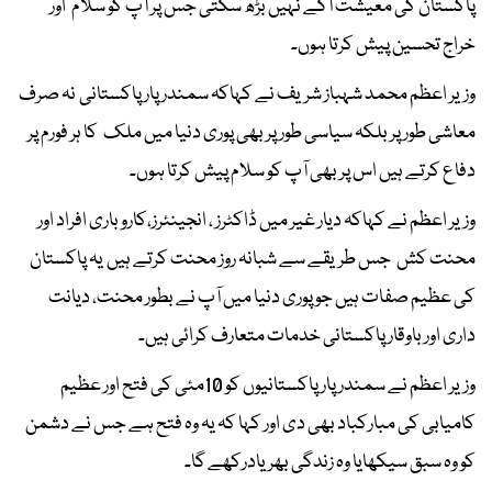
پاکستان کی معیشت آگے نہیں بڑھ سکتی جس پر آپ کو سلام اور
خراج تحسین پیش کرتا ہوں۔
وزیر اعظم محمد شہباز شریف نے کہاکہ سمندر پار پاکستانی نہ صرف
معاشی طور پر بلکہ سیاسی طور پر بھی پوری دنیا میں ملک کا ہر فورم پر
دفاع کرتے ہیں اس پر بھی آپ کو سلام پیش کرتا ہوں۔
وزیر اعظم نے کہاکہ دیار غیر میں ڈاکٹرز ، انجینئرز،کاروباری افراد اور
محنت کش جس طریقے سے شبانہ روز محنت کرتے ہیں یہ پاکستان
کی عظیم صفات ہیں جو پوری دنیا میں آپ نے بطور محنت، دیانت
داری اور باوقار پاکستانی خدمات متعارف کرائی ہیں۔
وزیر اعظم نے سمندر پار پاکستانیوں کو 10مئی کی فتح اور عظیم
کامیابی کی مبارکباد بھی دی اور کہا کہ یہ وہ فتح ہے جس نے دشمن
کو وہ سبق سیکھایا وہ زندگی بھر یادرکھے گا۔