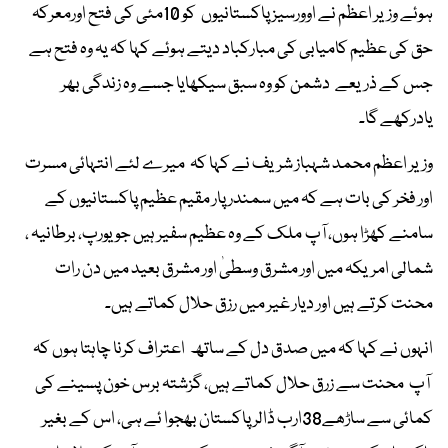
ہوئے وزیر اعظم نے اوورسیز پاکستانیوں کو 10مئی کی فتح اورمعرکہ
حق کی عظیم کامیابی کی مبارکباد دیتے ہوئے کہا کہ یہ وہ فتح ہے
جس کے ذریعے دشمن کو وہ سبق سیکھایا جسے وہ زندگی بھر
یادرکھے گا۔
وزیر اعظم محمد شہباز شریف نے کہا کہ میرے لئے انتہائی مسرت
اور فخر کی بات ہے کہ میں سمندر پار مقیم عظیم پاکستانیوں کے
سامنے کھڑا ہوں، آپ ملک کے وہ عظیم سفیر ہیں جو یورپ، برطانیہ ،
شمالی امریکہ میں اور مشرق وسطیٰ اور مشرق بعید میں دن رات
محنت کرتے ہیں اور دیار غیر میں رزق حلال کماتے ہیں۔
انہوں نے کہا کہ میں صدق دل کے ساتھ اعتراف کرنا چاہتا ہوں کہ
آپ محنت سے زرق حلال کماتے ہیں، گزشتہ برس خون پسینے کی
کمائی سے ساڑھے38ارب ڈالر پاکستان بھجوا ئے ہی، اس کے بغیر