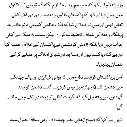
وزیر اعظم نے کہا کہ جب ہم پر بے جا الزام لگایا گیا تو میں نے کاکول
میں بیان دیا اور کہا کہ پاکستان کا اس واقعہ سے دور دور تک کوئی
تعلق نہیں اور میں نے اعلان کیا کہ ایک عالمی کمیٹی قائم جائے جو
پہلگام واقعہ کی شفاف تحقیقات کرے لیکن ہمسایہ ملک نے کوئی
جواب نہیں دیا بلکہ 6 مئی کو دشمن نے پاکستان کے خلاف حملہ کیا
اور بے گناہ پاکستانیوں اور مساجد اور شہری املاک پر حملے کر کے
نقصان پہنچایا۔
’اس پر پاکستان کو اپنے دفاع میں کارروائی کرنا پڑی اور ایک جھٹکے
میں دشمن کے 6 جہاز زمین بوس کر دیئے گئے، دشمن کو چند
گھنٹوں میں پتہ چل گیا کہ اگر بات نکلی تو بہت دور تک چلی جائے
گی‘۔
انہوں نے کہا کہ صبح اڑھائی بجے چیف آف آرمی سٹاف جنرل سید