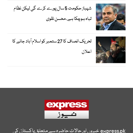
شہباز حکومت 5 سال پورے کرے گی لیکن نظام
تباہ ہوچکا ہے، محسن نقوی
تحریک انصاف کا 27 ستمبر کو اسلام آباد جانے کا
اعلان
express.pk
خبروں اور حالات حاضرہ سے متعلق پاکستان کی