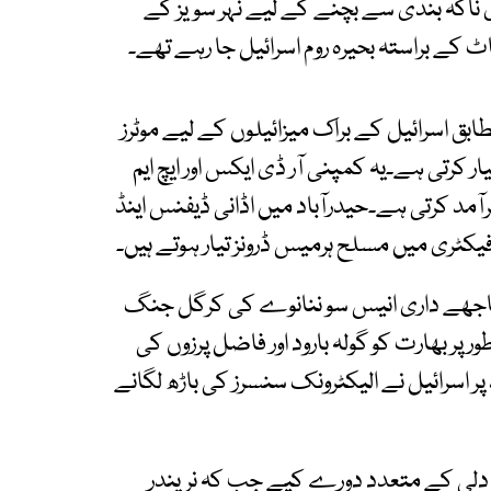
 ناکہ بندی سے بچنے کے لیے نہر سویز کے
 کے براستہ بحیرہ روم اسرائیل جا رہے تھے۔
ق اسرائیل کے براک میزائیلوں کے لیے موٹرز
 کرتی ہے۔یہ کمپنی آر ڈی ایکس اور ایچ ایم
مد کرتی ہے۔حیدرآباد میں اڈانی ڈیفنس اینڈ
یکٹری میں مسلح ہرمیس ڈرونز تیار ہوتے ہیں۔
ر ساجھے داری انیس سو ننانوے کی کرگل جنگ
پر بھارت کو گولہ بارود اور فاضل پرزوں کی
پر اسرائیل نے الیکٹرونک سنسرز کی باڑھ لگانے
ہو نے دلی کے متعدد دورے کیے جب کہ نریندر