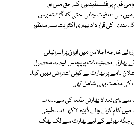
ی فورم پر فلسطینیوں کے حق میں اور
ہنے میں ہی عافیت جانی۔حتی کہ گزشتہ برس
گ بندی کی قرار داد بھاری اکثریت سے منظور
رائے خارجہ اجلاس میں ایران پر اسرائیلی
نے بھارتی مصنوعات پر پچاس فیصد محصول
علان نامے پر بھارت نے کوئی اعتراض نہیں کیا۔
ت کی مذمت بھی شامل تھی۔
سب سے بڑی تعداد بھارتی طلبا کی ہے۔سات
ت میں کام کرنے والے ڈیڑھ لاکھ فلسطینی
کی جگہ بھرنے کے لیے بھارت سے لگ بھگ