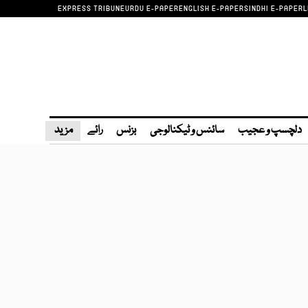
EXPRESS TRIBUNE
URDU E-PAPER
ENGLISH E-PAPER
SINDHI E-PAPER
L
دلچسپ و عجیب
سائنس و ٹیکنالوجی
بزنس
رائے
مزید