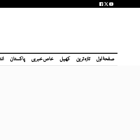
صفحۂ اول
تازہ ترین
کھیل
خاص خبریں
پاکستان
انٹ