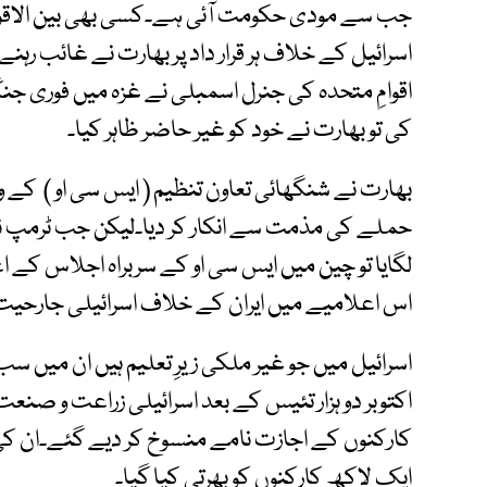
جب سے مودی حکومت آئی ہے۔کسی بھی بین الاقوام
اسرائیل کے خلاف ہر قرار داد پر بھارت نے غائب ر
اقوامِ متحدہ کی جنرل اسمبلی نے غزہ میں فوری جن
کی تو بھارت نے خود کو غیر حاضر ظاہر کیا۔
بھارت نے شنگھائی تعاون تنظیم ( ایس سی او ) کے وز
حملے کی مذمت سے انکار کر دیا۔لیکن جب ٹرمپ 
لگایا تو چین میں ایس سی او کے سربراہ اجلاس کے ا
اس اعلامیے میں ایران کے خلاف اسرائیلی جارحی
اسرائیل میں جو غیر ملکی زیرِ تعلیم ہیں ان میں 
اکتوبر دو ہزار تئیس کے بعد اسرائیلی زراعت و صنع
کارکنوں کے اجازت نامے منسوخ کر دیے گئے۔ان 
ایک لاکھ کارکنوں کو بھرتی کیا گیا۔