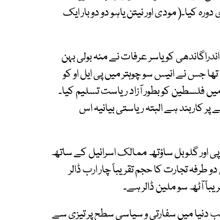
دورہ کیا۔( مودی اور نیتن یاہو دو دو بار ایک
اندراگاندھی کو یاسر عرفات نے منہ بولی بہن
 تھا جس نے انیس سو چوہتر میں پی ایل او کو
یں فلسطین کو بطور آزاد ریاست تسلیم کیا۔
پر کاربند ہے البتہ ریاستی بیانیہ اس
 اور گلوبل ساؤتھ ممالک اسرائیل کے ساتھ
 طرفہ تجارت کا حجم تقریباً چار ارب ڈالر
اً آٹھ سو ملین ڈالر ہے۔
 دنیا میں سفارتی و سیاسی سطح پر تیزی سے