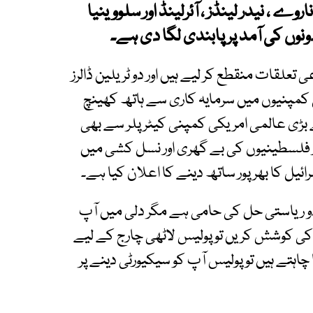
اروے ، نیدر لینڈز ، آئرلینڈ اور سلووینیا
وں کی آمد پر پابندی لگا دی ہے۔
علقات منقطع کر لیے ہیں اور دو ٹریلین ڈالرز
 کمپنیوں میں سرمایہ کاری سے ہاتھ کھینچ
 سے بڑی عالمی امریکی کمپنی کیٹرپلر سے بھی
وزر فلسطینیوں کی بے گھری اور نسل کشی میں
رائیل کا بھرپور ساتھ دینے کا اعلان کیا ہے۔
و ریاستی حل کی حامی ہے مگر دلی میں آپ
کی کوشش کریں تو پولیس لاٹھی چارج کے لیے
چاہتے ہیں تو پولیس آپ کو سیکیورٹی دینے پر