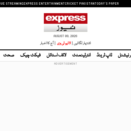
IVE STREAMING
EXPRESS ENTERTAINMENT
CRICKET PAKISTAN
TODAY'S PAPER
AUGUST 09, 2026
اشتہار لگائیں |
لائیو ٹی وی
| آج کا اخبار
ر نیشنل
ٹاپ ٹرینڈ
انٹرٹینمنٹ
لائف اسٹائل
فیکٹ چیک
صحت