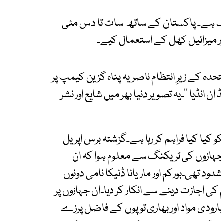
ملک ہے۔ پاکستان کے ساتھ سات تا دس مئی
ور میزائیل کھل کے استعمال کیے۔
حدہ کے زیرِ انتظام ناصریہ پناہ گزین کیمپ پر
انڈیا ‘‘۔یہ تصویر دنیا بھر میں شایع اور نشر
 کیا کیا فراہم کر رہا ہے۔گزشتہ برس اپریل
 جہازوں کی ٹریکنگ سے معلوم ہوا کہ ان
د تھی۔بورکم اور ماریانا ڈنیکا نامی دونوں
کی اجازت دینے سے انکار کر دیا۔ان جہازوں پر
بارودی مواد اور بھاری توپوں کے فاضل پرزے