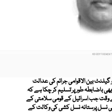
و گیلنٹ بین الاقوامی جرائم کی عدالت
ھی باضابطہ طور پر تسلیم کر چکا ہے کہ
ے وقت جب اسرائیل کے قومی سلامتی کے
و کھلی نسل پرستانہ نسل کشی کی وکالت کے