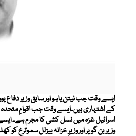
ایسے وقت جب نیتن یاہو اور سابق وزیر دفاع یو
کے اشتہاری ہیں۔ایسے وقت جب اقوامِ متحدہ ب
اسرائیل غزہ میں نسل کشی کا مجرم ہے۔ ایس
وزیر بن گویر اور وزیرِ خزانہ بیزلل سموترخ ک