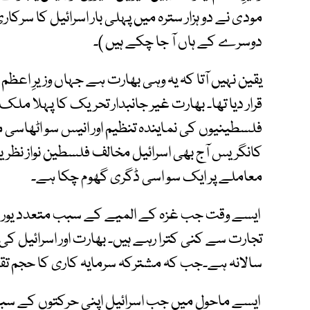
مودی نے دو ہزار سترہ میں پہلی بار اسرائیل کا سرکاری 
دوسرے کے ہاں آ جا چکے ہیں )۔
یقین نہیں آتا کہ یہ وہی بھارت ہے جہاں وزیرِ اعظم 
قرار دیا تھا۔ بھارت غیر جانبدار تحریک کا پہلا ملک
فلسطینیوں کی نمایندہ تنظیم اور انیس سو اٹھاسی م
کانگریس آج بھی اسرائیل مخالف فلسطین نواز نظریے 
معاملے پر ایک سو اسی ڈگری گھوم چکا ہے۔
ایسے وقت جب غزہ کے المیے کے سبب متعدد یورپی
تجارت سے کنی کترا رہے ہیں۔ بھارت اور اسرائیل کی دو
سالانہ ہے۔جب کہ مشترکہ سرمایہ کاری کا حجم تقریب
ایسے ماحول میں جب اسرائیل اپنی حرکتوں کے سبب