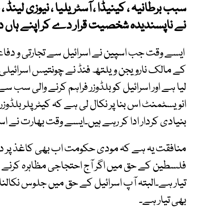
سبب برطانیہ ، کینیڈا ، آسٹریلیا ، نیوزی لینڈ ، ن
نے ناپسندیدہ شخصیت قرار دے کر اپنے ہاں دون
ایسے وقت جب اسپین نے اسرائیل سے تجارتی و دفاعی ت
کے مالک نارویجن ویلتھ فنڈ نے چونتیس اسرائیلی
لیا ہے اور اسرائیل کو بلڈوزر فراہم کرنے والی سب
انویسٹمنٹ اس بنا پر نکال لی ہے کہ کیٹر پلر بلڈ
بنیادی کردار ادا کر رہے ہیں۔ایسے وقت بھارت نے اس
منافقت یہ ہے کہ مودی حکومت اب بھی کاغذ پر د
فلسطین کے حق میں اگر آج احتجاجی مظاہرہ کرنے 
تیار ہے۔البتہ آپ اسرائیل کے حق میں جلوس نکالنا 
بھی تیار ہے۔