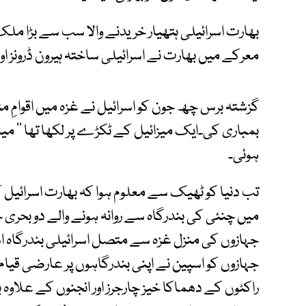
بھارت اسرائیلی ہتھیار خریدنے والا سب سے بڑا 
معرکے میں بھارت نے اسرائیلی ساختہ ہیرون ڈرونز ا
گزشتہ برس چھ جون کو اسرائیل نے غزہ میں اقوامِ مت
بمباری کی۔ایک میزائیل کے ٹکڑے پر لکھا تھا ’’ میڈ ان 
ہوئی۔
تب دنیا کو ٹھیک سے معلوم ہوا کہ بھارت اسرائیل کو
میں چنئی کی بندرگاہ سے روانہ ہونے والے دو بحری
جہازوں کی منزل غزہ سے متصل اسرائیلی بندرگاہ اشدو
جہازوں کو اسپین نے اپنی بندرگاہوں پر عارضی قیام 
راکٹوں کے دھماکا خیز چارجرز اور انجنوں کے علاوہ 