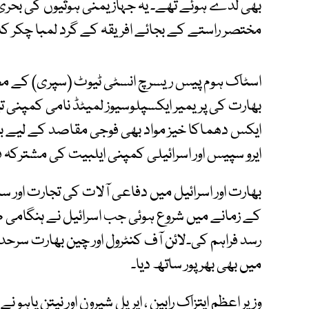
بھی لدے ہوئے تھے۔ یہ جہاز یمنی ہوثیوں کی بحری
مختصر راستے کے بجائے افریقہ کے گرد لمبا چکر کاٹ
اسٹاک ہوم پیس ریسرچ انسٹی ٹیوٹ (سپری) کے مطاب
بھارت کی پریمیر ایکسپلوسیوز لمیٹڈ نامی کمپنی تیار
ایکس دھماکا خیز مواد بھی فوجی مقاصد کے لیے برآ
ایرو سپیس اور اسرائیلی کمپنی ایلبیت کی مشترکہ ف
بھارت اور اسرائیل میں دفاعی آلات کی تجارت او
کے زمانے میں شروع ہوئی جب اسرائیل نے ہنگامی طور 
رسد فراہم کی۔لائن آف کنٹرول اور چین بھارت سرحد 
میں بھی بھرپور ساتھ دیا۔
وزیرِ اعظم ایتزاک رابین ، ایریل شیرون اور نیتن یا