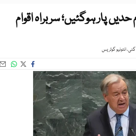
دیں پار ہوگئیں؛ سربراہ اقوام
ئی، انتونیو گوتریس