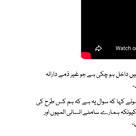
میں داخل ہو چکی ہے جو غیر ذمے دارانہ
۔
ئے کہا کہ سوال یہ ہے کہ ہم کس طرح کی
 کیونکہ ہمارے سامنے انسانی المیوں اور
۔