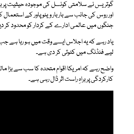
گوتریس نے سلامتی کونسل کی موجودہ حیثیت پر بھی سو
اور روس کی جانب سے بار بار ویٹو پاور کے استعمال کو
جنگوں میں عالمی ادارے کے کردار کو محدود کر دی
یاد رہے کہ یہ اجلاس ایسے وقت میں ہو رہا ہے جب ٹ
لیے فنڈنگ میں کٹوتی کر دی ہے۔
واضح رہے کہ امریکا اقوام متحدہ کا سب سے بڑا ما
کارکردگی پر براہِ راست اثر ڈال رہی ہے۔