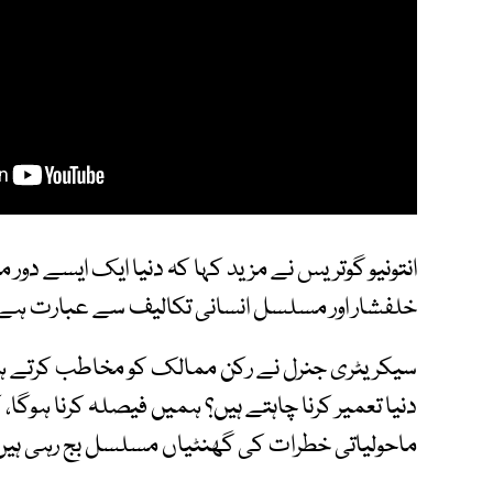
انتونیو گوتریس نے مزید کہا کہ دنیا ایک ایسے دور 
خلفشار اور مسلسل انسانی تکالیف سے عبارت ہے
سیکریٹری جنرل نے رکن ممالک کو مخاطب کرتے ہو
دنیا تعمیر کرنا چاہتے ہیں؟ ہمیں فیصلہ کرنا ہوگا،
ماحولیاتی خطرات کی گھنٹیاں مسلسل بج رہی ہیں