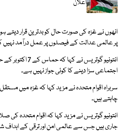
اعلان
انھوں نے غزہ کی صورت حال کو بدترین قرار دیتے ہو
پر عالمی عدالت کے فیصلوں پر عمل درآمد نہیں کی
انتونیو گوتریس نے 
اجتماعی سزا دینے کا کوئی جواز نہیں ہے۔
سربراہ اقوام متحدہ نے مزید کہا کہ غزہ میں مستقل 
چاہتے ہیں۔
انتونیو گوتریس نے مزید کہا کہ اقوام متحدہ کی ص
جاری ہیں جس سے عالمی امن اور ترقی کے اہداف 