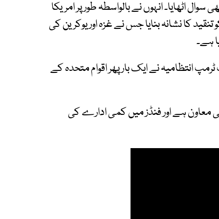
ال اٹھایا۔ انہوں نے بالواسطہ طور پر امریکا
 تنقید کا نشانہ بنایا جس نے غزہ اور یوکرین کی
ا ہے۔
رمپ انتظامیہ نے ایک بار پھر اقوام متحدہ کے
لی معاون ہے اور فنڈز میں کمی ادارے کی