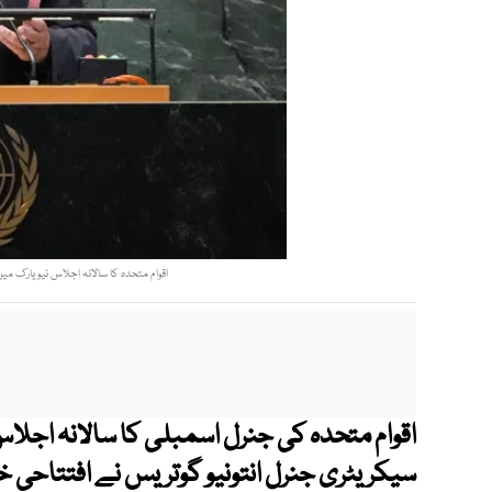
اقوام متحدہ کا سالانہ اجلاس نیویارک 
اقوام متحدہ کی جنرل اسمبلی کا سالانہ اجل
سیکریٹری جنرل انتونیو گوتریس نے افتتاحی 