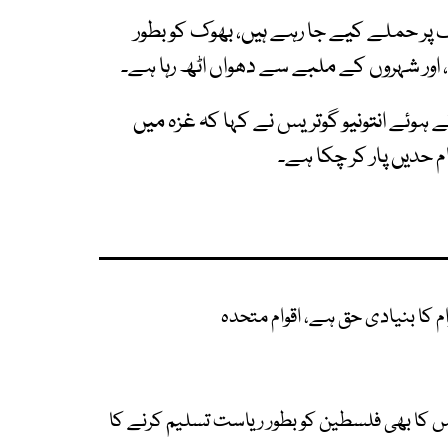
ک پر حملے کیے جا رہے ہیں، بھوک کو بطور
ہے، اور شہروں کے ملبے سے دھواں اٹھ رہا ہے۔
وئے انتونیو گوتریس نے کہا کہ غزہ میں
ام حدیں پار کر چکا ہے۔
م کا بنیادی حق ہے، اقوام متحدہ
انس کا بھی فلسطین کو بطور ریاست تسلیم کرنے کا