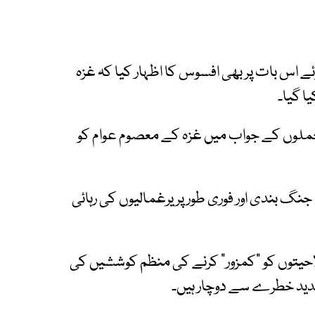
ئے اس بات پر بھی افسوس کا اظہار کیا کہ غزہ
ا گیا۔
کہا کہ حماس کے 7 اکتوبر کے حملوں کے جواب میں غزہ کے معصوم عوام کو
جنگ بندی اور فوری طور پر یرغمالیوں کی رہائی
لاحیتوں کو "کمزور" کرنے کی منظم کوششیں کی
شدید خطرے سے دوچار ہیں۔