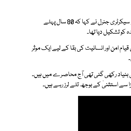
عالمی خبر رساں ادارے کے مطابق اقوام متحدہ کے سیکرٹری جنرل نے کہا کہ 80 سال پہلے
 کو تشکیل دیا تھا۔
 قیام امن اور انسانیت کی بقا کے لیے ایک موثر
۔
 کی بنیاد رکھی گئی تھی آج محاصرے میں ہیں۔
 سے استثنیٰ کے بوجھ تلے لرز رہے ہیں۔