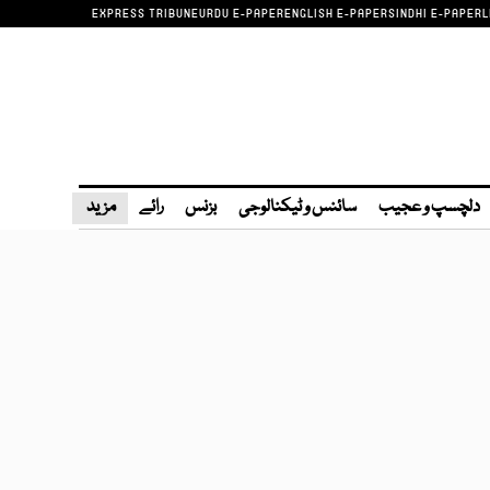
EXPRESS TRIBUNE
URDU E-PAPER
ENGLISH E-PAPER
SINDHI E-PAPER
L
دلچسپ و عجیب
سائنس و ٹیکنالوجی
بزنس
رائے
مزید