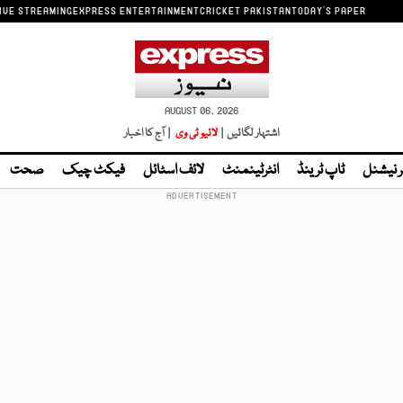
IVE STREAMING
EXPRESS ENTERTAINMENT
CRICKET PAKISTAN
TODAY'S PAPER
AUGUST 06, 2026
اشتہار لگائیں |
لائیو ٹی وی
| آج کا اخبار
ر نیشنل
ٹاپ ٹرینڈ
انٹرٹینمنٹ
لائف اسٹائل
فیکٹ چیک
صحت