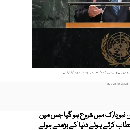
میں جاری ہے جس میں غزہ کو خصوصی ایجنڈے پر رکھا گیا ہے
اس نیویارک میں شروع ہو گیا جس میں
خطاب کرتے ہوئے دنیا کے بڑھتے ہوئے