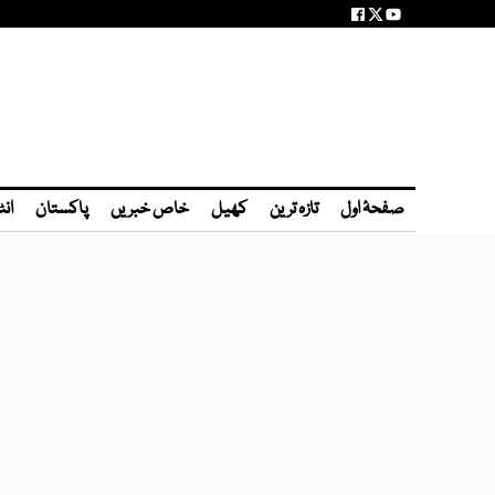
صفحۂ اول
تازہ ترین
کھیل
خاص خبریں
پاکستان
انٹ