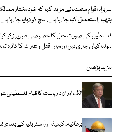
سربراہ اقوام متحدہ نے مزید کہا کہ خودمختار ممال
ہتھیار استعمال کیا جا رہا ہے، سچ کو دبایا جا رہا 
فلسطین کی صورت حال کا خصوصی طور پر زکر کرتے ہ
ہولناکیاں جاری ہیں اور وہاں قتل و غارت کا دائرہ تم
مزید پڑھیں
الگ اور آزاد ریاست کا قیام فلسطینی عوا
برطانیہ، کینیڈا اور آسٹریلیا کے بعد فر