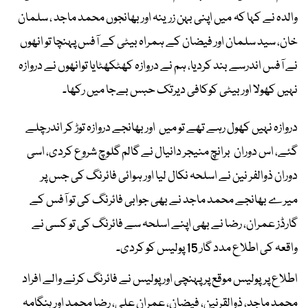
والدہ نے کہا کہ میں اپنی بہن زرینہ اوربھانجوں محمد ماجد ، سلمان
خان، سید سلمان اور فیضان کے ہمراہ بیٹی کے آفس پہنچا تو انھوں
نے آفس اندرسے بند کردیا، ہم نے دروازہ کھٹکھٹایا توانھوں نے دروازہ
نہیں کھولا اور بیٹی کوکافی دیرتک حبس بےجا میں رکھا۔
دروازہ نہیں کھول رہے تھے تو میں اور بھانجے دروازہ توڑ کر اندرچلے
گئے، اس دوران برانچ منیجر دانیال نے گالم گلوچ شروع کردی، اسی
دوران ذوالفر نین نے اسلحہ نکال لیا اور ہوائی فائرنگ کی جس پر
میرے بھانجے محمد ماجد نے بھی جوابی فائرنگ کی تو آفس کے
گارڈز عمران، رضا نے بھی اپنے اسلحہ سے فائرنگ کی تو کسی نے
واقعہ کی اطلاع مدد گار 15 پولیس کو کردی۔
اطلاع پرپولیس موقع پر پہنچی اور پولیس نے فائرنگ کرنے والے افراد
محمد ماجد، ذوالقرنین، فیضان، عمران علی، رضا محمد اور ہنگامہ