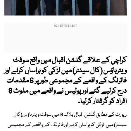
کراچی کے علاقے گلشن اقبال میں واقع سوفٹ
ویئرہاؤس (کال سینٹر) میں لڑکی کو ہراساں کرنے اور
فائرنگ کے واقعے کے مجموعی طور پر 6 مقدمات
درج کرلیے گئے اور پولیس نے واقعے میں ملوث 8
افراد کو گرفتار کرلیا۔
رپورٹ کے مطابق گلشن اقبال بلاک 6 میں سوفٹ ویئرہاؤس(کال
سینٹر) میں لڑکی کو ہراساں کرنے اورفائرنگ کے واقعے کے مجموعی