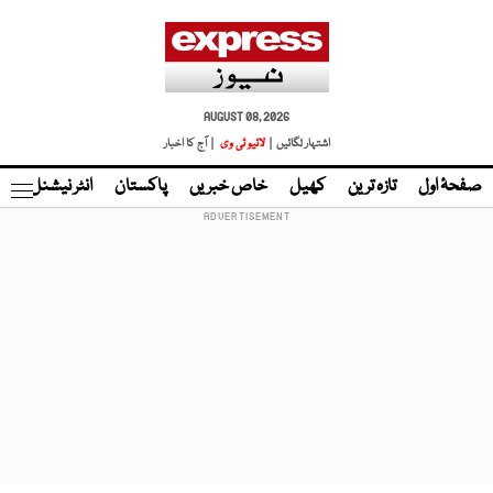
AUGUST 08, 2026
اشتہار لگائیں |
لائیو ٹی وی
| آج کا اخبار
صفحۂ اول
تازہ ترین
کھیل
خاص خبریں
پاکستان
انٹر نیشنل
ٹا