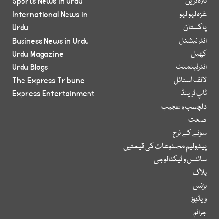
تازہ ترین
Sports News in Urdu
غزہ لہو لہو
International News in
پاکستان
Urdu
انٹر نیشنل
Business News in Urdu
کھیل
Urdu Magazine
انٹرٹینمنٹ
Urdu Blogs
لائف اسٹائل
The Express Tribune
ٹاپ ٹرینڈ
Express Entertainment
دلچسپ و عجیب
صحت
سونے کے نرخ
پیٹرولیم مصنوعات کی قیمتیں
سائنس و ٹیکنالوجی
بلاگ
بزنس
ویڈیوز
جرائم