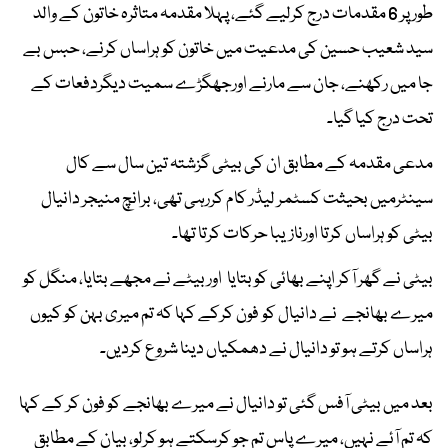
طور پر 6 مقدمات درج کرلیے گئے، پہلا مقدمہ متاثرہ خاتون کے والد
سید شعیب حسین کی مدعیت میں خاتون کو ہراساں کرنے، حبس بے
جا میں رکھنے، جان سے مارنے اورجھگڑے سمیت دیگردفعات کے
تحت درج کیا گیا۔
مدعی مقدمہ کے مطابق ان کی بیٹی گزشتہ تین سال سے کال
سینٹرمیں بحیثت کسٹمر لیڈر کام کررہی تھی، برانچ منیجر دانیال
بیٹی کو ہراساں کرتا اورنازیبا حرکات کرتا تھا۔
بیٹی نے گھر آکر اپنے بھائی کو بتایا اور بیٹے نے مجھے بتایا، منگل کو
میرے بھانجے نے دانیال کو فون کرکے کہا کہ تم میری بہن کو کیوں
ہراساں کرتے ہو تو دانیال نے دھمکیاں دینا شروع کردیں۔
بعد میں بیٹی آفس گئی تو دانیال نے میرے بھانجے کو فون کر کے کہا
کہ تم آئے نہیں، میرے پاس تم جو کرسکتے ہو کرلو، بیان کے مطابق