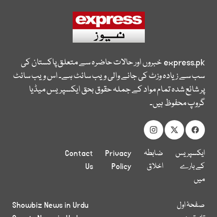
express.pk
خبروں اور حالات حاضرہ سے متعلق پاکستان کی
سب سے زیادہ وزٹ کی جانے والی ویب سائٹ ہے۔ اس ویب سائٹ
پر شائع شدہ تمام مواد کے جملہ حقوق بحق ایکسپریس میڈیا
گروپ محفوظ ہیں۔
ایکسپریس
ضابطہ
Privacy
Contact
کے بارے
اخلاق
Policy
Us
میں
صفحۂ اول
Showbiz News in Urdu