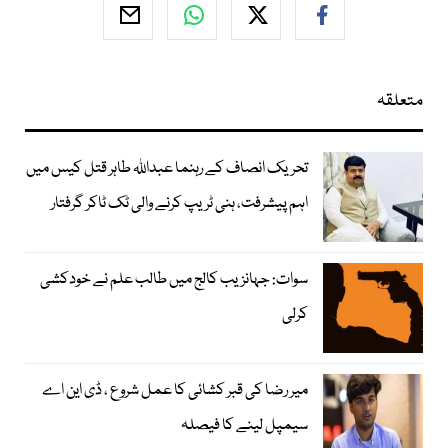
متعلقہ
تحریک انصاف کے رہنما عبداللہ طاہر قتل کیس میں
اہم پیشرفت، ہنی ٹریپ کرنے والی ٹک ٹاکر گرفتار
سوات: جہانزیب کالج میں طالب علم نے خودکشی
کرلی
میر رضا کی قبر کشائی کا عمل شروع ، ڈی این اے
سیمپل لینے کا فیصلہ