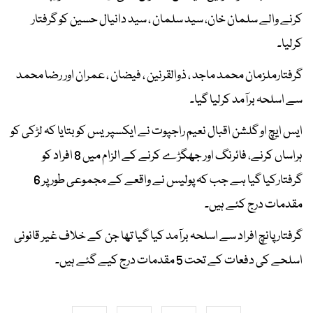
کرنے والے سلمان خان، سید سلمان ، سید دانیال حسین کو گرفتار
کرلیا۔
گرفتارملزمان محمد ماجد ، ذوالقرنین ، فیضان ، عمران اور رضا محمد
سے اسلحہ برآمد کرلیا گیا۔
ایس ایچ او گلشن اقبال نعیم راجپوت نے ایکسپریس کو بتایا کہ لڑکی کو
ہراساں کرنے، فائرنگ اور جھگڑے کرنے کے الزام میں 8 افراد کو
گرفتارکیا گیا ہے جب کہ پولیس نے واقعے کے مجموعی طور پر 6
مقدمات درج کئے ہیں۔
گرفتار پانچ افراد سے اسلحہ برآمد کیا گیا تھا جن کے خلاف غیر قانونی
اسلحے کی دفعات کے تحت 5 مقدمات درج کیے گئے ہیں۔