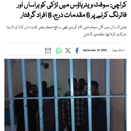
کراچی: سوفٹ ویئرہاؤس میں لڑکی کو ہراساں اور
فائرنگ کرنے پر 6 مقدمات درج، 8 افراد گرفتار
بیٹی 3 سال سے کال سینٹر میں کام کررہی تھی، برانچ منیجر بیٹی کو ہراساں کرتا اور نازیبا
حرکات کرتا تھا، مقدمے کا متن
اسٹاف رپورٹر
September 24, 2025