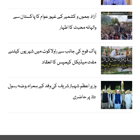
آزاد جموں و کشمیر کے غیور عوام کا پاکستان سے
والہانہ محبت کا اظہار
پاک فوج کی جانب سے راولاکوٹ میں شہریوں کیلئے
مفت میڈیکل کیمپس کا انعقاد
وزیر اعظم شہباز شریف کی وفد کے ہمراہ روضہ رسول
ﷺ پر حاضری