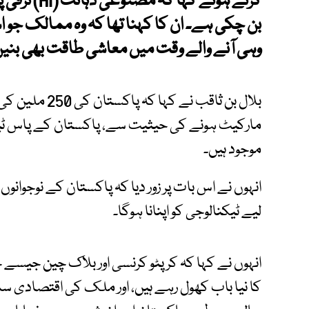
کرتے ہوئے ک
بن چکی ہے۔ ان کا کہنا تھا کہ وہ ممالک جو 
وہی آنے والے وقت میں معاشی طاقت بھی بنی
بلال بن ثاقب نے
مارکیٹ ہونے کی حیثیت سے، پاکستان کے پاس ٹیکن
موجود ہیں۔
انہوں نے اس بات پر زور دیا کہ پاکستان کے نوجوا
لیے ٹیکنالوجی کو اپنانا ہوگا۔
انہوں نے کہا کہ کرپٹو کرنسی اور بلاک چین جیسے 
کا نیا باب کھول رہے ہیں، اور ملک کی اقتصادی سمت