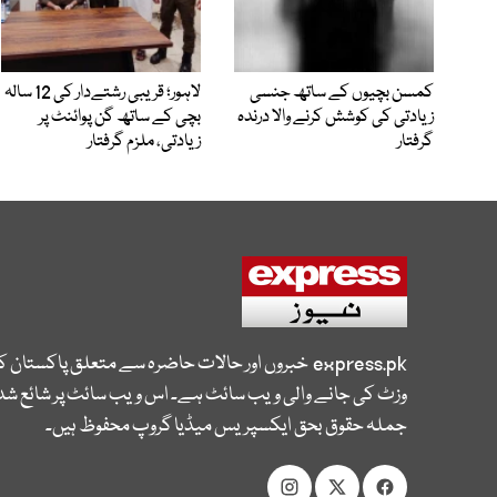
کمسن بچیوں کے ساتھ جنسی
لاہور؛ قریبی رشتےدار کی 12 سالہ
زیادتی کی کوشش کرنے والا درندہ
بچی کے ساتھ گن پوائنٹ پر
گرفتار
زیادتی، ملزم گرفتار
express.pk
خبروں اور حالات حاضرہ سے متعلق پاکستان 
وزٹ کی جانے والی ویب سائٹ ہے۔ اس ویب سائٹ پر شائع شدہ
جملہ حقوق بحق ایکسپریس میڈیا گروپ محفوظ ہیں۔