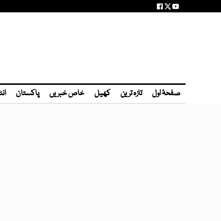
صفحۂ اول
تازہ ترین
کھیل
خاص خبریں
پاکستان
انٹ