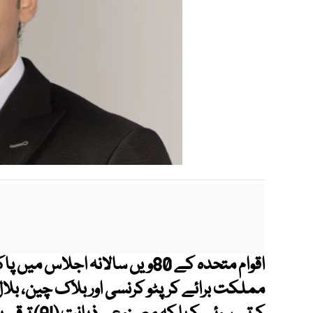
اقوام متحدہ کے 80ویں سالانہ اجل
مملکت برائے کرپٹو کرنسی اور بلاک چین، بلا