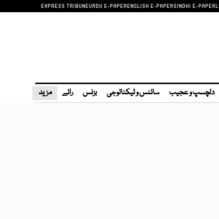
EXPRESS TRIBUNE
URDU E-PAPER
ENGLISH E-PAPER
SINDHI E-PAPER
L
دلچسپ و عجیب
سائنس و ٹیکنالوجی
بزنس
رائے
مزید