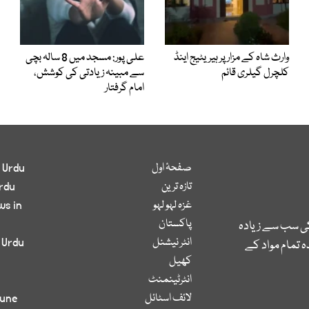
وارث شاہ کے مزار پر ہیریٹیج اینڈ
علی پور: مسجد میں 8 سالہ بچی
کلچرل گیلری قائم
سے مبینہ زیادتی کی کوشش،
امام گرفتار
صفحۂ اول
 Urdu
تازہ ترین
rdu
غزہ لہو لہو
ws in
پاکستان
کی سب سے زیادہ
انٹر نیشنل
 Urdu
 تمام مواد کے
کھیل
انٹرٹینمنٹ
لائف اسٹائل
bune