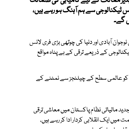
ہا کہ مصنوعی ذہانت (AI) ترقی پذیر ممالک کے لیے کامیابی کی ضمانت
اس ٹیکنالوجی سے ہم آہنگ ہو رہے ہیں،
ں گے۔
 کہا کہ پاکستان کی 250 ملین کی نوجوان آبادی اور دنیا کی چوتھی بڑی فری لانس
الوجی کے ذریعے ترقی کے بے پناہ مواقع
نوں کو عالمی سطح کے چیلنجز سے نمٹنے کے
جدید مالیاتی نظام پاکستان میں معاشی ترقی
 میں ایک انقلابی کردار ادا کر رہے ہیں،