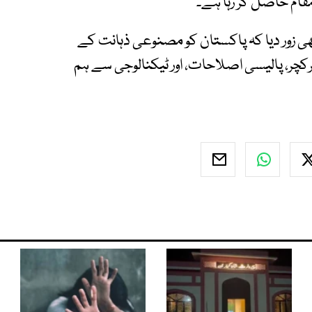
قام حاصل کر رہا ہے۔
 بھی زور دیا کہ پاکستان کو مصنوعی ذہانت کے
کچر، پالیسی اصلاحات، اور ٹیکنالوجی سے ہم