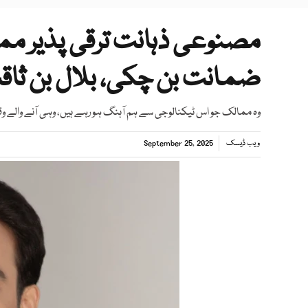
مصنوعی ذہانت ترقی پذیر مم
ضمانت بن چکی، بلال بن ثا
وہ ممالک جو اس ٹیکنالوجی سے ہم آہنگ ہو رہے ہیں، وہی آنے والے 
ویب ڈیسک
September 25, 2025