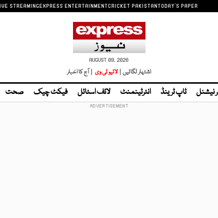
IVE STREAMING
EXPRESS ENTERTAINMENT
CRICKET PAKISTAN
TODAY'S PAPER
AUGUST 09, 2026
اشتہار لگائیں |
لائیو ٹی وی
| آج کا اخبار
ر نیشنل
ٹاپ ٹرینڈ
انٹرٹینمنٹ
لائف اسٹائل
فیکٹ چیک
صحت