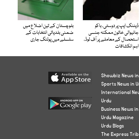
ڈیٹنگ ایپ پر دوستی، باکو
بلوچستان کے تین اضلاع میں
جانیوالی خاتون ممکنہ جنسی
ضمنی بلدیاتی انتخابات کے
استحصال کے معاملے پر آف لوڈ،
سلسلے میں پولنگ جاری
اہم انکشافات
Showbiz News in
Sports News in U
International Ne
Urdu
Business News in
Urdu Magazine
Urdu Blogs
The Express Tri