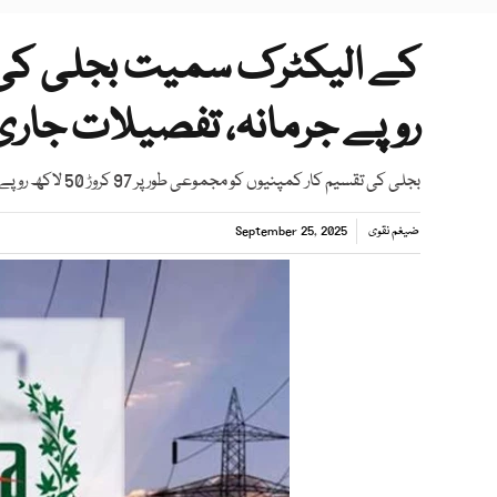
کے الیکٹرک سمیت بجلی کی ت
روپے جرمانہ، تفصیلات جاری
بجلی کی تقسیم کار کمپنیوں کو مجموعی طور پر 97 کروڑ 50 لاکھ روپے جرمانے عائد کیے گئے
ضیغم نقوی
September 25, 2025