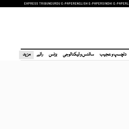
EXPRESS TRIBUNE
URDU E-PAPER
ENGLISH E-PAPER
SINDHI E-PAPER
L
دلچسپ و عجیب
سائنس و ٹیکنالوجی
بزنس
رائے
مزید