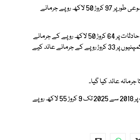
کے الیکٹرک سمیت ڈسکوز اور این ٹی ڈی سی پر مجموعی طور پر 97 کروڑ 50 لاکھ روپے جرمانے
بجلی کی کمپنیوں سمیت این ٹی ڈی سی پر مہلک حادثات پر 64 کروڑ 50 لاکھ روپے کے جرمانے
عائد کیے گئے جبکہ غیر مہلک حادثات پر بجلی کمپنیوں پر 33 کروڑ روپے کے جرمانے عائد کیے
جرمانہ عائد کیا گیا۔
کراچی کو بجلی فراہم کرنے والی کمپنی کے الیکٹرک پر 2018 سے 2025 تک 9 کروڑ 55 لاکھ روپے