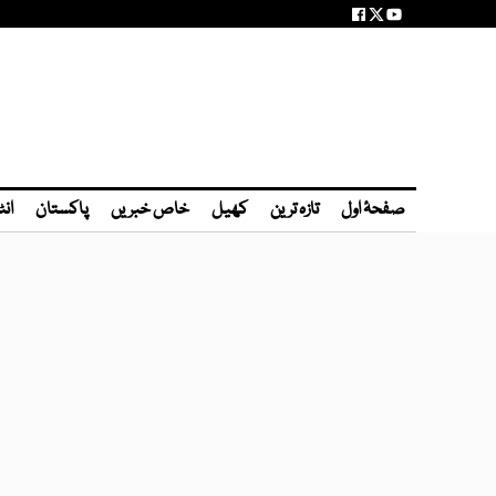
صفحۂ اول
تازہ ترین
کھیل
خاص خبریں
پاکستان
انٹ