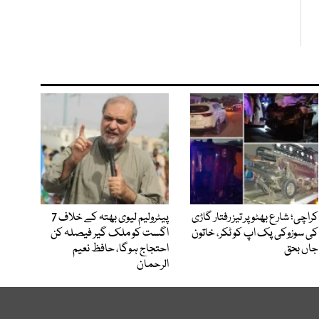
کراچی؛ شارع بھٹو پر تیز رفتار گاڑی
پیٹرولیم لیوی بھتہ کے خلاف 7
کی سوزوکی پک اپ کو ٹکر، خاتون
اگست کو ملک گیر فیصلہ کن
جاں بحق
احتجاج ہوگا، حافظ نعیم
الرحمان