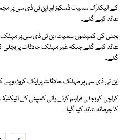
عائد کیے گئے۔
گئے۔
این ٹی ڈی سی پر مہلک حادثات پر ایک کروڑ روپے کا 
کا جرمانہ عائد کیا گیا۔