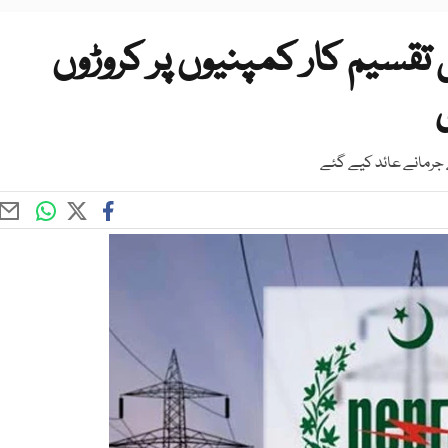
قسیم کار کمپنیوں پر کروڑوں