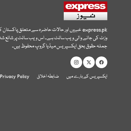
express.pk
خبروں اور حالات حاضرہ سے متعلق پاکستان 
وزٹ کی جانے والی ویب سائٹ ہے۔ اس ویب سائٹ پر شائع شدہ
جملہ حقوق بحق ایکسپریس میڈیا گروپ محفوظ ہیں۔
ایکسپریس کے بارے میں
ضابطہ اخلاق
Privacy Policy