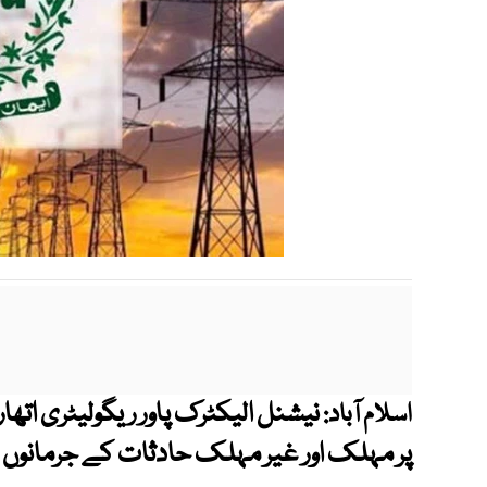
نیشنل الیکٹرک پاور ریگولیٹری اتھار
اسلام آباد:
پر مہلک اور غیر مہلک حادثات کے جرمانوں 