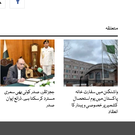
متعلقہ
واشنگٹن میں سفارت خانہ
ججز تقرر، صدر کوئی بھی سمری
پاکستان میں یوم استحصال
مسترد کر سکتا ہے، ذرائع ایوان
کشمیر پر خصوصی ویبنار کا
صدر
انعقاد