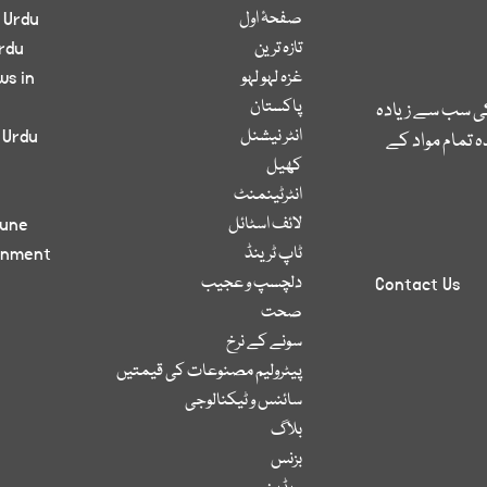
صفحۂ اول
 Urdu
تازہ ترین
rdu
غزہ لہو لہو
ws in
پاکستان
کی سب سے زیادہ
انٹر نیشنل
 Urdu
 تمام مواد کے
کھیل
انٹرٹینمنٹ
لائف اسٹائل
bune
ٹاپ ٹرینڈ
inment
دلچسپ و عجیب
Contact Us
صحت
سونے کے نرخ
پیٹرولیم مصنوعات کی قیمتیں
سائنس و ٹیکنالوجی
بلاگ
بزنس