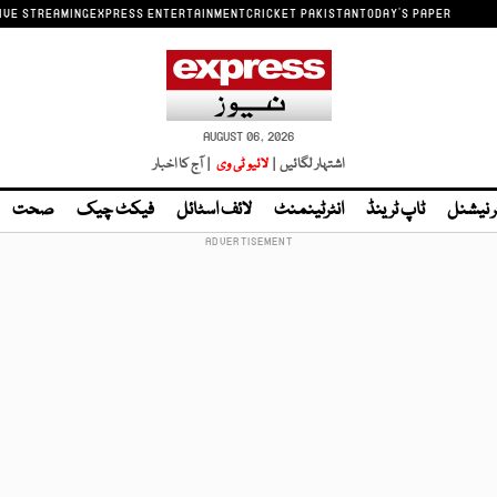
IVE STREAMING
EXPRESS ENTERTAINMENT
CRICKET PAKISTAN
TODAY'S PAPER
AUGUST 06, 2026
اشتہار لگائیں |
لائیو ٹی وی
| آج کا اخبار
ر نیشنل
ٹاپ ٹرینڈ
انٹرٹینمنٹ
لائف اسٹائل
فیکٹ چیک
صحت