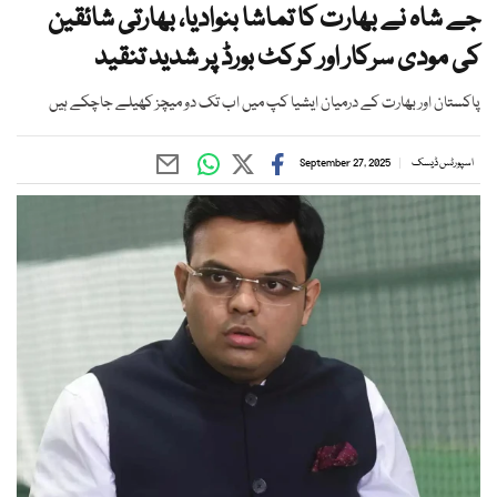
جے شاہ نے بھارت کا تماشا بنوادیا، بھارتی شائقین
کی مودی سرکار اور کرکٹ بورڈ پر شدید تنقید
پاکستان اور بھارت کے درمیان ایشیا کپ میں اب تک دو میچز کھیلے جاچکے ہیں
اسپورٹس ڈیسک
September 27, 2025