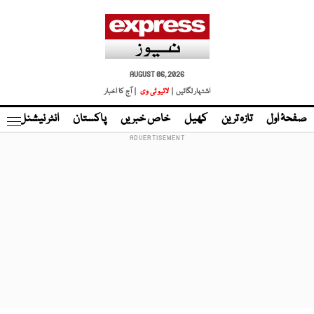
AUGUST 06, 2026
اشتہار لگائیں |
لائیو ٹی وی
| آج کا اخبار
صفحۂ اول
تازہ ترین
کھیل
خاص خبریں
پاکستان
انٹر نیشنل
ٹا