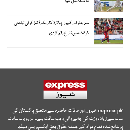
کا صلہ مل گیا
جوز بٹلر نے کیرون پولارڈ کا ریکارڈ توڑ کر ٹی ٹوئنٹی
کرکٹ میں تاریخ رقم کردی
express.pk
خبروں اور حالات حاضرہ سے متعلق پاکستان کی
سب سے زیادہ وزٹ کی جانے والی ویب سائٹ ہے۔ اس ویب سائٹ
پر شائع شدہ تمام مواد کے جملہ حقوق بحق ایکسپریس میڈیا