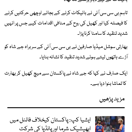
تاہم بی سی سی آئی نے بائیکاٹ کرنے کے بجائے اوچھی حرکتیں کرنے
کا فیصلہ کیا اور کھیل کی روح کے منافی اقدامات کیے جس پر انہیں
شدید تنقید کا سامنا کرنا پڑا۔
بھارتی سوشل میڈیا صارفین نے بی سی سی آئی کے سربراہ جے شاہ کو
آڑے ہاتھوں لیتے ہوئے شدید تنقید کا نشانہ بنایا۔
ایک صارف نے کہا کہ جے شاہ نے پاکستان سے میچ کھیل کر بھارت
کا تماشا بنوا دیا ہے۔
مزید پڑھیں
ایشیا کپ: پاکستان کیخلاف فائنل میں
ابھیشیک شرما اور پانڈیا کی شرکت