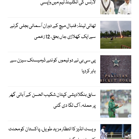
لارنس کی انگلینڈ ٹیم میں واپسی
تھائی لینڈ: فٹبال میچ کے دوران آسمانی بجلی گرنے
سے ایک کھلاڑی جاں بحق، 12 زخمی
پی سی بی نے دو ٹیموں کو نئے ڈومیسٹک سیزن سے
باہر کردیا
سابق بنگلادیشی کپتان شکیب الحسن کے آبائی گھر
پر حملہ، آگ لگا دی گئی
ویسٹ انڈیز کا انتظار مزید طویل، پاکستان کو محنت