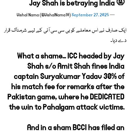
Jay Shah is betraying India 🤬
September 27, 2025
— Vishal Nama (@VishalNama18)
ایک صارف نے اس معاملے کو بی سی سی آئی کے لیے شرمناک قرار
دے دیا۔
What a shame... ICC headed by Jay
Shah s/o Amit Shah fines India
captain Suryakumar Yadav 30% of
his match fee for remarks after the
Pakistan game, where he DEDICATED
the win to Pahalgam attack victims.
And in a sham BCCI has filed an