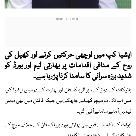
ایشیا کپ میں اوچھی حرکتیں کرنے اور کھیل کی
روح کے منافی اقدامات پر بھارتی ٹیم اور بورڈ کو
شدید ہرزہ سرائی کا سامنا کرنا پڑ رہا ہے۔
بائیکاٹ کے دباؤ کے زیر اثر پاکستان اور بھارت کے درمیان ایشیا کپ
میں اب تک دو میچز کھیلے جاچکے ہیں جبکہ فائنل میں بھی دونوں
ٹیمیں آمنے سامنے آئیں گی۔
ایونٹ کے آغاز سے قبل ہی بھارتی بورڈ پر پاکستان کے خلاف میچ کے
بائیکاٹ کے لیے دباؤ بڑھنے لگا تھا۔