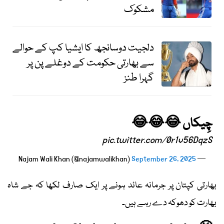
مشکوک
دلجیت دوسانجھ کا ایشیا کپ کے حوالے
سے بھارتی حکومت کے دوغلے پن پر
گہرا طنز
چِیکاں 😂😂😂
pic.twitter.com/0r1v56DqzS
September 26, 2025
— Najam Wali Khan (@najamwalikhan)
بھارتی کپتان پر جرمانہ عائد ہونے پر ایک صارف لکھا کہ جے شاہ
بھارت کو دھوکہ دے رہے ہیں۔