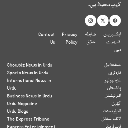
گروپ محفوظ ہیں۔
ایکسپریس
ضابطہ
Privacy
Contact
کے بارے
اخلاق
Policy
Us
میں
صفحۂ اول
Showbiz News in Urdu
تازہ ترین
Sports News in Urdu
غزہ لہو لہو
International News in
پاکستان
Urdu
انٹر نیشنل
Business News in Urdu
کھیل
Urdu Magazine
انٹرٹینمنٹ
Urdu Blogs
لائف اسٹائل
The Express Tribune
ٹاپ ٹرینڈ
Express Entertainment