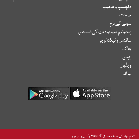
دلچسپ و عجیب
صحت
سونے کے نرخ
پیٹرولیم مصنوعات کی قیمتیں
سائنس و ٹیکنالوجی
بلاگ
بزنس
ویڈیوز
جرائم
تمام مواد کے جملہ حقوق © 2026 ایکسپریس اردو